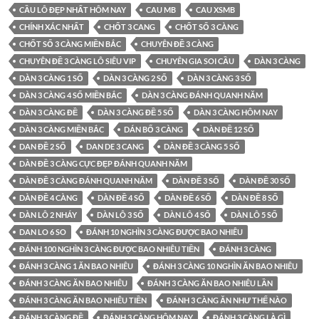
CẦU LÔ ĐẸP NHẤT HÔM NAY
CAU MB
CAU XSMB
CHÍNH XÁC NHẤT
CHỐT 3 CANG
CHỐT SỐ 3 CÀNG
CHỐT SỐ 3 CÀNG MIỀN BẮC
CHUYÊN ĐỀ 3 CÀNG
CHUYÊN ĐỀ 3 CÀNG LÔ SIÊU VIP
CHUYÊN GIA SOI CẦU
DÀN 3 CÀNG
DÀN 3 CÀNG 1 SỐ
DÀN 3 CÀNG 2 SỐ
DÀN 3 CÀNG 3 SỐ
DÀN 3 CÀNG 4 SỐ MIỀN BẮC
DÀN 3 CÀNG ĐÁNH QUANH NĂM
DÀN 3 CÀNG ĐỀ
DÀN 3 CÀNG ĐỀ 5 SỐ
DÀN 3 CÀNG HÔM NAY
DÀN 3 CÀNG MIỀN BẮC
DÁN BỐ 3 CÀNG
DÀN ĐỀ 12 SỐ
DAN ĐỀ 2 SỐ
DAN DE 3 CANG
DÀN ĐỀ 3 CÀNG 5 SỐ
DÀN ĐỀ 3 CÀNG CỰC ĐẸP ĐÁNH QUANH NĂM
DÀN ĐỀ 3 CÀNG ĐÁNH QUANH NĂM
DÀN ĐỀ 3 SỐ
DÀN ĐỀ 30 SỐ
DÀN ĐỀ 4 CÀNG
DÀN ĐỀ 4 SỐ
DÀN ĐỀ 6 SỐ
DÀN ĐỀ 8 SỐ
DÀN LÔ 2 NHÁY
DÀN LÔ 3 SỐ
DÀN LÔ 4 SỐ
DÀN LÔ 5 SỐ
DAN LO 6 SO
ĐÁNH 10 NGHÌN 3 CÀNG ĐƯỢC BAO NHIÊU
ĐÁNH 100 NGHÌN 3 CÀNG ĐƯỢC BAO NHIÊU TIỀN
ĐÁNH 3 CÀNG
ĐÁNH 3 CÀNG 1 ĂN BAO NHIÊU
ĐÁNH 3 CÀNG 10 NGHÌN ĂN BAO NHIÊU
ĐÁNH 3 CÀNG ĂN BAO NHIÊU
ĐÁNH 3 CÀNG ĂN BAO NHIÊU LẦN
ĐÁNH 3 CÀNG ĂN BAO NHIÊU TIỀN
ĐÁNH 3 CÀNG ĂN NHƯ THẾ NÀO
ĐÁNH 3 CÀNG ĐỀ
ĐÁNH 3 CÀNG HÔM NAY
ĐÁNH 3 CÀNG LÀ GÌ