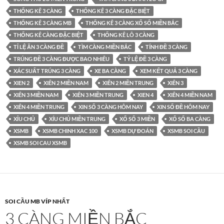
THỐNG KÊ 3 CÀNG
THỐNG KÊ 3 CÀNG ĐẶC BIỆT
THỐNG KÊ 3 CÀNG MB
THỐNG KÊ 3 CÀNG XỔ SỐ MIỀN BẮC
THỐNG KÊ CÀNG ĐẶC BIỆT
THỐNG KÊ LÔ 3 CÀNG
TỈ LỆ ĂN 3 CÀNG ĐỀ
TÌM CÀNG MIỀN BẮC
TÍNH ĐỀ 3 CÀNG
TRÚNG ĐỀ 3 CÀNG ĐƯỢC BAO NHIÊU
TỶ LỆ ĐỀ 3 CÀNG
XÁC SUẤT TRÚNG 3 CÀNG
XE BA CÀNG
XEM KẾT QUẢ 3 CÀNG
XIEN 2
XIÊN 2 MIỀN NAM
XIÊN 2 MIỀN TRUNG
XIÊN 3
XIÊN 3 MIỀN NAM
XIÊN 3 MIỀN TRUNG
XIEN 4
XIÊN 4 MIỀN NAM
XIÊN 4 MIỀN TRUNG
XIN SỐ 3 CÀNG HÔM NAY
XIN SỐ ĐỀ HÔM NAY
XỈU CHỦ
XÍU CHỦ MIỀN TRUNG
XỔ SỐ 3 MIỀN
XỔ SỐ BA CÀNG
XSMB
XSMB CHINH XAC 100
XSMB DỰ ĐOÁN
XSMB SOI CẦU
XSMB SOI CAU XSMB
SOI CẦU MB VÍP NHẤT
3 CÀNG MIỀN BẮC