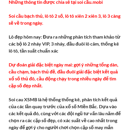
Những thông tin được chia sẻ tại soi cầu.mobi
Soi cầu bạch thủ, lô tô 2 số, lô tô xiên 2 xiên 3, lô 3 càng
sẽ về trong ngày.
Lô đẹp hôm nay: Đưa ra những phân tích tham khảo từ
các bộ lô 2 nháy VIP, 3 nháy, đầu đuôi lô câm, thống kê
lô tô, tần suất chuẩn xác
Dự đoán giải đặc biệt ngày mai: gợi ý những tổng dàn,
cầu chạm, bạch thủ đề, đầu đuôi giải đặc biệt kết quả
xổ số thủ đô, cầu động chạy trong nhiều ngày để tìm
cặp số đẹp nhất.
Soi cau XSMB là hệ thống thống kê, phân tích kết quả
của các lần quay trước của xổ số Miền Bắc. Dựa vào
các kết quả đó, cùng với các đội ngũ tư vấn lâu năm để
chọn ra các cặp số đẹp, có xác suất về cao nhất trong
ngày để gợi ý cho người chơi chọn cặp số may mắn