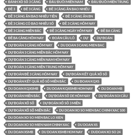
ĐÁNH XỔ SỐ 3 CÀNG
ĐẦU ĐUÔI MIỀN NAM
ĐẦU ĐUÔI MIỀN TRUNG
ĐỀ 3
ĐỀ 3 CÀNG
ĐỀ 3 CÀNG ĂN BAO NHIÊU
ĐỀ 3 CÀNG ĂN BAO NHIÊU TIỀN
ĐỀ 3 CÀNG ĂN BN
ĐỀ 3 CÀNG CÓ BAO NHIÊU SỐ
ĐỀ 3 CÀNG HÔM NAY
ĐỀ 3 CÀNG MIỀN BẮC
ĐỀ 3 CÀNG NGÀY HÔM NAY
ĐỀ BA CÀNG
ĐỀ BA CÀNG HÔM NAY
ĐOÁN CẦU LÔ
DỰ
DỰ ĐOÁN
DỰ ĐOÁN 3 CÀNG HÔM NAY
DU DOAN 3 CANG MIEN BAC
DỰ ĐOÁN 3 CÀNG MIỀN BẮC HÔM NAY
DỰ ĐOÁN 3 CÀNG MIỀN NAM HÔM NAY
DỰ ĐOÁN 3 CÀNG MIỀN TRUNG HÔM NAY
DỰ ĐOÁN ĐỀ 3 CÀNG HÔM NAY
DỰ ĐOÁN KẾT QUẢ XỔ SỐ
DỰ ĐOÁN KẾT QUẢ XỔ SỐ MIỀN BẮC
DU ĐOAN KQXS
DU DOAN KQXSMB
DU DOAN KQXSMB HOM NAY
DU DOAN MB
DỰ ĐOÁN MIỀN BẮC
DỰ ĐOÁN SỐ DE HÔM NAY
DỰ ĐOÁN SOI CẦU
DỰ ĐOÁN XỔ SỐ
DỰ ĐOÁN XỔ SỐ 3 MIỀN
DỰ ĐOÁN XỔ SỐ MIỀN BẮC
DU DOAN XO SO MIEN BAC CHINH XAC 100
DU DOAN XO SO MIEN BAC LO XIEN
DU DOAN XO SO MIEN NAM CHINH XAC
DU DOAN XS
DU DOAN XSMB
DU DOAN XSMB HOM NAY
DUDOAN XO SO 24