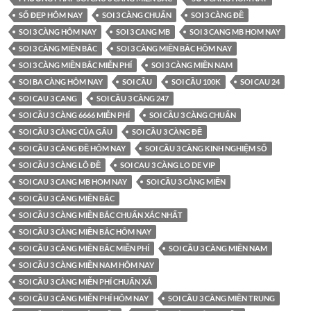
SỐ ĐẸP HÔM NAY
SOI 3 CÀNG CHUẨN
SOI 3 CÀNG ĐỀ
SOI 3 CÀNG HÔM NAY
SOI 3 CANG MB
SOI 3 CANG MB HOM NAY
SOI 3 CÀNG MIỀN BẮC
SOI 3 CÀNG MIỀN BẮC HÔM NAY
SOI 3 CÀNG MIỀN BẮC MIỄN PHÍ
SOI 3 CÀNG MIỀN NAM
SOI BA CÀNG HÔM NAY
SOI CẦU
SOI CẦU 100K
SOI CAU 24
SOI CAU 3 CANG
SOI CẦU 3 CÀNG 247
SOI CẦU 3 CÀNG 6666 MIỄN PHÍ
SOI CẦU 3 CÀNG CHUẨN
SOI CẦU 3 CÀNG CỦA GẤU
SOI CẦU 3 CÀNG ĐỀ
SOI CẦU 3 CÀNG ĐỀ HÔM NAY
SOI CẦU 3 CÀNG KINH NGHIỆM SỐ
SOI CẦU 3 CÀNG LÔ ĐỀ
SOI CAU 3 CÀNG LO DE VIP
SOI CAU 3 CANG MB HOM NAY
SOI CẦU 3 CÀNG MIỀN
SOI CẦU 3 CÀNG MIỀN BẮC
SOI CẦU 3 CÀNG MIỀN BẮC CHUẤN XÁC NHẤT
SOI CẦU 3 CÀNG MIỀN BẮC HÔM NAY
SOI CẦU 3 CÀNG MIỀN BẮC MIỄN PHÍ
SOI CẦU 3 CÀNG MIỀN NAM
SOI CẦU 3 CÀNG MIỀN NAM HÔM NAY
SOI CẦU 3 CÀNG MIỄN PHÍ CHUẨN XÁ
SOI CẦU 3 CÀNG MIỄN PHÍ HÔM NAY
SOI CẦU 3 CÀNG MIỀN TRUNG