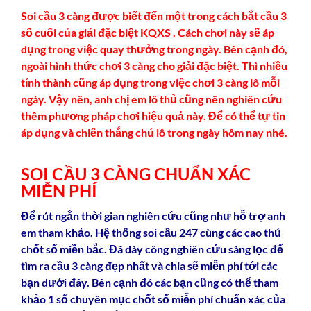
Soi cầu 3 càng được biết đến một trong cách bắt cầu 3
số cuối của giải đặc biệt KQXS . Cách chơi này sẽ áp
dụng trong việc quay thưởng trong ngày. Bên cạnh đó,
ngoài hình thức chơi 3 càng cho giải đặc biệt. Thì nhiều
tỉnh thành cũng áp dụng trong việc chơi 3 càng lô mỗi
ngày. Vậy nên, anh chị em lô thủ cũng nên nghiên cứu
thêm phương pháp chơi hiệu quả này. Để có thể tự tin
áp dụng và chiến thắng chủ lô trong ngày hôm nay nhé.
SOI CẦU 3 CÀNG CHUẨN XÁC
MIỄN PHÍ
Để rút ngắn thời gian nghiên cứu cũng như hỗ trợ anh
em tham khảo. Hệ thống soi cầu 247 cùng các cao thủ
chốt số miền bắc. Đã dày công nghiên cứu sàng lọc để
tìm ra cầu 3 càng đẹp nhất và chia sẽ miễn phí tới các
bạn dưới đây. Bên cạnh đó các bạn cũng có thể tham
khảo 1 số chuyên mục chốt số miễn phí chuẩn xác của