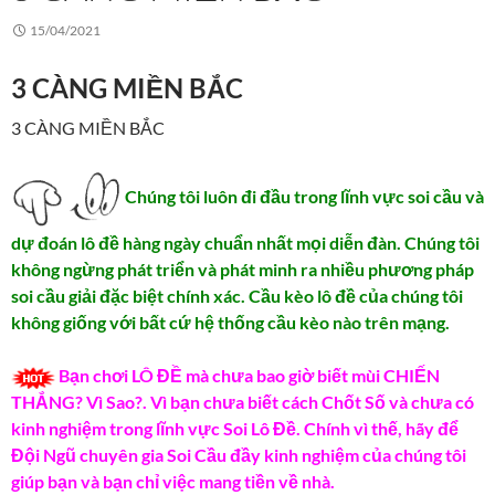
15/04/2021
3 CÀNG MIỀN BẮC
3 CÀNG MIỀN BẮC
Chúng tôi luôn đi đầu trong lĩnh vực soi cầu và
dự đoán lô đề hàng ngày chuẩn nhất mọi diễn đàn. Chúng tôi
không ngừng phát triển và phát minh ra nhiều phương pháp
soi cầu giải đặc biệt chính xác. Cầu kèo lô đề của chúng tôi
không giống với bất cứ hệ thống cầu kèo nào trên mạng.
Bạn chơi LÔ ĐỀ mà chưa bao giờ biết mùi CHIẾN
THẮNG? Vì Sao?. Vì bạn chưa biết cách Chốt Số và chưa có
kinh nghiệm trong lĩnh vực Soi Lô Đề. Chính vì thế, hãy để
Đội Ngũ chuyên gia Soi Cầu đầy kinh nghiệm của chúng tôi
giúp bạn và bạn chỉ việc mang tiền về nhà.