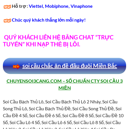
Hỗ trợ :
Viettel, Mobiphone, Vinaphone
Chúc quý khách thắng lớn mỗi ngày!
QUÝ KHÁCH LIÊN HỆ BẰNG CHAT “TRỰC
TUYẾN” KHI NẠP THẺ BỊ LỖI.
soi cầu chắc ăn đề đầu đuôi Miền Bắc
CHUYENSOI3CANG.COM – SỐ CHUẨN CTY SOI CẦU 3
MIỀN
Soi Cầu Bạch Thủ Lô, Soi Cầu Bạch Thủ Lô 2 Nháy, Soi Cầu
Song Thủ Lô, Soi Cầu Bạch Thủ Đề, Soi Cầu Song Thủ Đề, Soi
Cầu Đề 4 Số, Soi Cầu Đề 6 Số, Soi Cầu Đề 8 Số, Soi Cầu Đề 10
Số, Soi Cầu Lô 4 Số, Soi Cầu Lô 6 Số, Soi Cầu Lô 8 Số, Soi Cầu