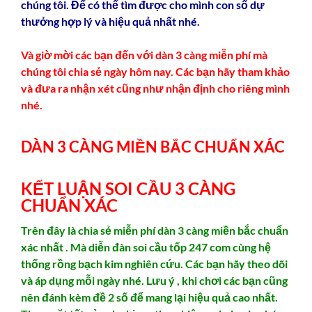
chúng tôi. Để có thể tìm được cho mình con số dự
thưởng hợp lý và hiệu quả nhất nhé.
Và giờ mời các bạn đến với dàn 3 càng miễn phí mà
chúng tôi chia sẻ ngày hôm nay. Các bạn hãy tham khảo
và đưa ra nhận xét cũng như nhận định cho riêng mình
nhé.
DÀN 3 CÀNG MIỀN BẮC CHUẨN XÁC
KẾT LUẬN SOI CẦU 3 CÀNG
CHUẨN XÁC
Trên đây là chia sẻ miễn phí dàn 3 càng miền bắc chuẩn
xác nhất . Mà diễn đàn soi cầu tốp 247 com cùng hệ
thống rồng bạch kim nghiên cứu. Các bạn hãy theo dõi
và áp dụng mỗi ngày nhé. Lưu ý , khi chơi các bạn cũng
nên đánh kèm đề 2 số để mang lại hiệu quả cao nhất.