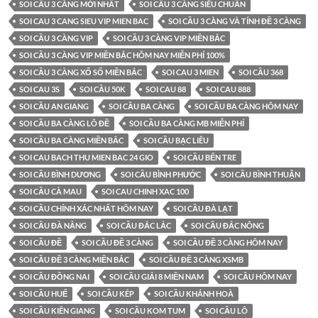
SOI CẦU 3 CÀNG MỚI NHẤT
SOI CẦU 3 CÀNG SIÊU CHUẨN
SOI CAU 3 CANG SIEU VIP MIEN BAC
SOI CẦU 3 CÀNG VÀ TÍNH ĐỀ 3 CÀNG
SOI CẦU 3 CÀNG VIP
SOI CẦU 3 CÀNG VIP MIỀN BẮC
SOI CẦU 3 CÀNG VIP MIỀN BẮC HÔM NAY MIỄN PHÍ 100%
SOI CẦU 3 CÀNG XỔ SỐ MIỀN BẮC
SOI CAU 3 MIEN
SOI CẦU 368
SOI CAU 3S
SOI CẦU 50K
SOI CAU 88
SOI CAU 888
SOI CẦU AN GIANG
SOI CẦU BA CÀNG
SOI CẦU BA CÀNG HÔM NAY
SOI CẦU BA CÀNG LÔ ĐỀ
SOI CẦU BA CÀNG MB MIỄN PHÍ
SOI CẦU BA CÀNG MIỀN BẮC
SOI CẦU BẠC LIÊU
SOI CAU BACH THU MIEN BAC 24 GIO
SOI CẦU BẾN TRE
SOI CẦU BÌNH DƯƠNG
SOI CẦU BÌNH PHƯỚC
SOI CẦU BÌNH THUẬN
SOI CẦU CÀ MAU
SOI CAU CHINH XAC 100
SOI CẦU CHÍNH XÁC NHẤT HÔM NAY
SOI CẦU ĐÀ LẠT
SOI CẦU ĐÀ NẴNG
SOI CẦU ĐẮC LẮC
SOI CẦU ĐẮC NÔNG
SOI CẦU ĐỀ
SOI CẦU ĐỀ 3 CÀNG
SOI CẦU ĐỀ 3 CÀNG HÔM NAY
SOI CẦU ĐỀ 3 CÀNG MIỀN BẮC
SOI CẦU ĐỀ 3 CÀNG XSMB
SOI CẦU ĐỒNG NAI
SOI CẦU GIẢI 8 MIỀN NAM
SOI CẦU HÔM NAY
SOI CẦU HUẾ
SOI CẦU KÉP
SOI CẦU KHÁNH HOÀ
SOI CẦU KIÊN GIANG
SOI CẦU KOM TUM
SOI CẦU LÔ