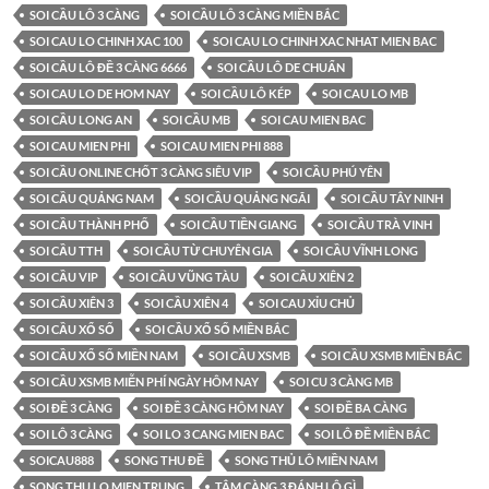
SOI CẦU LÔ 3 CÀNG
SOI CẦU LÔ 3 CÀNG MIỀN BẮC
SOI CAU LO CHINH XAC 100
SOI CAU LO CHINH XAC NHAT MIEN BAC
SOI CẦU LÔ ĐỀ 3 CÀNG 6666
SOI CẦU LÔ DE CHUẨN
SOI CAU LO DE HOM NAY
SOI CẦU LÔ KÉP
SOI CAU LO MB
SOI CẦU LONG AN
SOI CẦU MB
SOI CAU MIEN BAC
SOI CAU MIEN PHI
SOI CAU MIEN PHI 888
SOI CẦU ONLINE CHỐT 3 CÀNG SIÊU VIP
SOI CẦU PHÚ YÊN
SOI CẦU QUẢNG NAM
SOI CẦU QUẢNG NGÃI
SOI CẦU TÂY NINH
SOI CẦU THÀNH PHỐ
SOI CẦU TIỀN GIANG
SOI CẦU TRÀ VINH
SOI CẦU TTH
SOI CẦU TỪ CHUYÊN GIA
SOI CẦU VĨNH LONG
SOI CẦU VIP
SOI CẦU VŨNG TÀU
SOI CẦU XIÊN 2
SOI CẦU XIÊN 3
SOI CẦU XIÊN 4
SOI CAU XỈU CHỦ
SOI CẦU XỔ SỐ
SOI CẦU XỔ SỐ MIỀN BẮC
SOI CẦU XỔ SỐ MIỀN NAM
SOI CẦU XSMB
SOI CẦU XSMB MIỀN BẮC
SOI CẦU XSMB MIỄN PHÍ NGÀY HÔM NAY
SOI CU 3 CÀNG MB
SOI ĐỀ 3 CÀNG
SOI ĐỀ 3 CÀNG HÔM NAY
SOI ĐỀ BA CÀNG
SOI LÔ 3 CÀNG
SOI LO 3 CANG MIEN BAC
SOI LÔ ĐỀ MIỀN BẮC
SOICAU888
SONG THU ĐỀ
SONG THỦ LÔ MIỀN NAM
SONG THU LO MIEN TRUNG
TÂM CÀNG 3 ĐÁNH LÔ GÌ