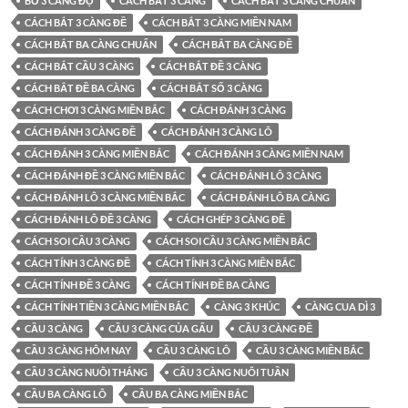
BỐ 3 CÀNG ĐỘ
CÁCH BẮT 3 CÀNG
CÁCH BẮT 3 CÀNG CHUẨN
CÁCH BẮT 3 CÀNG ĐỀ
CÁCH BẮT 3 CÀNG MIỀN NAM
CÁCH BẮT BA CÀNG CHUẨN
CÁCH BẮT BA CÀNG ĐỀ
CÁCH BẮT CẦU 3 CÀNG
CÁCH BẮT ĐỀ 3 CÀNG
CÁCH BẮT ĐỀ BA CÀNG
CÁCH BẮT SỐ 3 CÀNG
CÁCH CHƠI 3 CÀNG MIỀN BẮC
CÁCH ĐÁNH 3 CÀNG
CÁCH ĐÁNH 3 CÀNG ĐỀ
CÁCH ĐÁNH 3 CÀNG LÔ
CÁCH ĐÁNH 3 CÀNG MIỀN BẮC
CÁCH ĐÁNH 3 CÀNG MIỀN NAM
CÁCH ĐÁNH ĐỀ 3 CÀNG MIỀN BẮC
CÁCH ĐÁNH LÔ 3 CÀNG
CÁCH ĐÁNH LÔ 3 CÀNG MIỀN BẮC
CÁCH ĐÁNH LÔ BA CÀNG
CÁCH ĐÁNH LÔ ĐỀ 3 CÀNG
CÁCH GHÉP 3 CÀNG ĐỀ
CÁCH SOI CẦU 3 CÀNG
CÁCH SOI CẦU 3 CÀNG MIỀN BẮC
CÁCH TÍNH 3 CÀNG ĐỀ
CÁCH TÍNH 3 CÀNG MIỀN BẮC
CÁCH TÍNH ĐỀ 3 CÀNG
CÁCH TÍNH ĐỀ BA CÀNG
CÁCH TÍNH TIỀN 3 CÀNG MIỀN BẮC
CÀNG 3 KHÚC
CÀNG CUA DÌ 3
CẦU 3 CÀNG
CẦU 3 CÀNG CỦA GẤU
CẦU 3 CÀNG ĐỀ
CẦU 3 CÀNG HÔM NAY
CẦU 3 CÀNG LÔ
CẦU 3 CÀNG MIỀN BẮC
CẦU 3 CÀNG NUÔI THÁNG
CẦU 3 CÀNG NUÔI TUẦN
CẦU BA CÀNG LÔ
CẦU BA CÀNG MIỀN BẮC