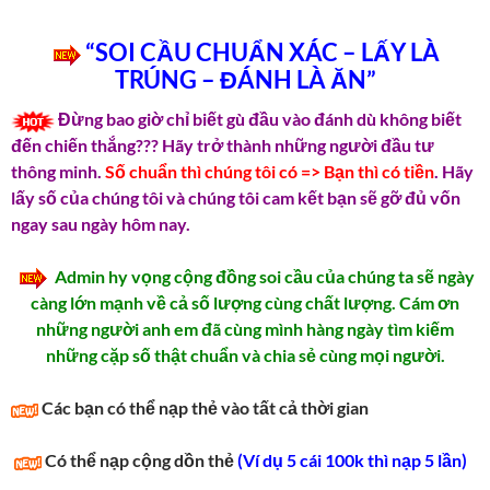
“SOI CẦU CHUẨN XÁC – LẤY LÀ
TRÚNG – ĐÁNH LÀ ĂN”
Đừng bao giờ chỉ biết gù đầu vào đánh dù không biết
đến chiến thắng??? Hãy trở thành những người đầu tư
thông minh.
Số chuẩn thì chúng tôi có => Bạn thì có tiền
. Hãy
lấy số của chúng tôi và chúng tôi cam kết bạn sẽ gỡ đủ vốn
ngay sau ngày hôm nay.
Admin hy vọng cộng đồng soi cầu của chúng ta sẽ ngày
càng lớn mạnh về cả số lượng cùng chất lượng. Cám ơn
những người anh em đã cùng mình hàng ngày tìm kiếm
những cặp số thật chuẩn và chia sẻ cùng mọi người.
Các bạn có thể nạp thẻ vào tất
cả thời gian
Có thể nạp cộng dồn thẻ
(Ví dụ 5 cái 100k thì nạp 5 lần)