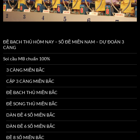
ĐỀ BẠCH THỦ HÔM NAY – SỐ ĐỀ MIỀN NAM – DỰ ĐOÁN 3
CÀNG
Soi cầu MB chuẩn 100%
3 CÀNG MIỀN BẮC
CẶP 3 CÀNG MIỀN BẮC
ĐỀ BẠCH THỦ MIỀN BẮC
ĐỀ SONG THỦ MIỀN BẮC
DÀN ĐỀ 4 SỐ MIỀN BẮC
DÀN ĐỀ 6 SỐ MIỀN BẮC
ĐỀ 8 SỐ MIỀN BẮC