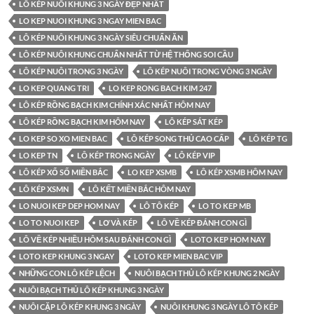
LÔ KÉP NUÔI KHUNG 3 NGÀY ĐẸP NHẤT
LO KEP NUOI KHUNG 3 NGAY MIEN BAC
LÔ KÉP NUÔI KHUNG 3 NGÀY SIÊU CHUẨN ĂN
LÔ KÉP NUÔI KHUNG CHUẨN NHẤT TỪ HỆ THỐNG SOI CẦU
LÔ KÉP NUÔI TRONG 3 NGÀY
LÔ KÉP NUÔI TRONG VÒNG 3 NGÀY
LO KEP QUANG TRI
LO KEP RONG BACH KIM 247
LÔ KÉP RỒNG BẠCH KIM CHÍNH XÁC NHẤT HÔM NAY
LÔ KÉP RỒNG BẠCH KIM HÔM NAY
LÔ KÉP SÁT KÉP
LO KEP SO XO MIEN BAC
LÔ KÉP SONG THỦ CAO CẤP
LÔ KÉP TG
LO KEP TN
LÔ KÉP TRONG NGÀY
LÔ KÉP VIP
LÔ KÉP XỔ SỐ MIỀN BẮC
LO KEP XSMB
LÔ KÉP XSMB HÔM NAY
LÔ KÉP XSMN
LÔ KẾT MIỀN BẮC HÔM NAY
LO NUOI KEP DEP HOM NAY
LÔ TÔ KÉP
LO TO KEP MB
LO TO NUOI KEP
LƠ VÀ KÉP
LÔ VỀ KÉP ĐÁNH CON GÌ
LÔ VỀ KÉP NHIỀU HÔM SAU ĐÁNH CON GÌ
LOTO KEP HOM NAY
LOTO KEP KHUNG 3 NGAY
LOTO KEP MIEN BAC VIP
NHỮNG CON LÔ KÉP LỆCH
NUÔI BẠCH THỦ LÔ KÉP KHUNG 2 NGÀY
NUÔI BẠCH THỦ LÔ KÉP KHUNG 3 NGÀY
NUÔI CẶP LÔ KÉP KHUNG 3 NGÀY
NUÔI KHUNG 3 NGÀY LÔ TÔ KÉP