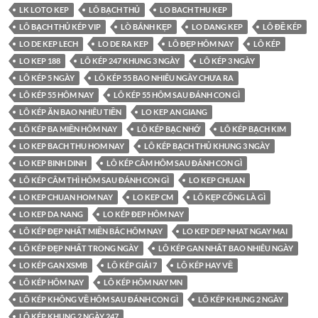
LK LOTO KEP
LÔ BẠCH THỦ
LO BACH THU KEP
LÔ BẠCH THỦ KÉP VIP
LÒ BÁNH KẸP
LO DANG KEP
LÔ ĐỀ KÉP
LO DE KEP LECH
LO DE RA KEP
LÔ ĐẸP HÔM NAY
LÔ KÉP
LO KEP 188
LÔ KÉP 247 KHUNG 3 NGÀY
LÔ KÉP 3 NGÀY
LÔ KÉP 5 NGÀY
LÔ KÉP 55 BAO NHIÊU NGÀY CHƯA RA
LÔ KÉP 55 HÔM NAY
LÔ KÉP 55 HÔM SAU ĐÁNH CON GÌ
LÔ KÉP ĂN BAO NHIÊU TIỀN
LO KEP AN GIANG
LÔ KÉP BA MIỀN HÔM NAY
LÔ KÉP BẠC NHỚ
LÔ KÉP BẠCH KIM
LO KEP BACH THU HOM NAY
LÔ KÉP BẠCH THỦ KHUNG 3 NGÀY
LO KEP BINH DINH
LÔ KÉP CÂM HÔM SAU ĐÁNH CON GÌ
LÔ KÉP CÂM THÌ HÔM SAU ĐÁNH CON GÌ
LO KEP CHUAN
LO KEP CHUAN HOM NAY
LO KEP CM
LÔ KẸP CỐNG LÀ GÌ
LO KEP DA NANG
LO KÉP ĐEP HÔM NAY
LÔ KÉP ĐẸP NHẤT MIỀN BẮC HÔM NAY
LO KEP DEP NHAT NGAY MAI
LÔ KÉP ĐẸP NHẤT TRONG NGÀY
LÔ KÉP GAN NHẤT BAO NHIÊU NGÀY
LO KÉP GAN XSMB
LÔ KÉP GIẢI 7
LÔ KÉP HAY VỀ
LÔ KÉP HÔM NAY
LÔ KÉP HÔM NAY MN
LÔ KÉP KHÔNG VỀ HÔM SAU ĐÁNH CON GÌ
LÔ KÉP KHUNG 2 NGÀY
LÔ KÉP KHUNG 2 NGÀY 247