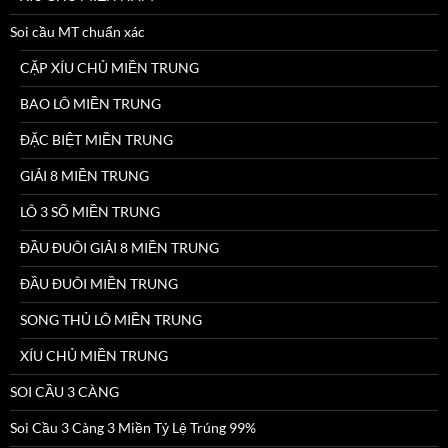
Soi cầu MT chuẩn xác
CẶP XÍU CHỦ MIỀN TRUNG
BAO LÔ MIỀN TRUNG
ĐẶC BIỆT MIỀN TRUNG
GIẢI 8 MIỀN TRUNG
LÔ 3 SỐ MIỀN TRUNG
ĐẦU ĐUÔI GIẢI 8 MIỀN TRUNG
ĐẦU ĐUÔI MIỀN TRUNG
SONG THỦ LÔ MIỀN TRUNG
XÍU CHỦ MIỀN TRUNG
SOI CẦU 3 CÀNG
Soi Cầu 3 Càng 3 Miền Tỷ Lệ Trúng 99%