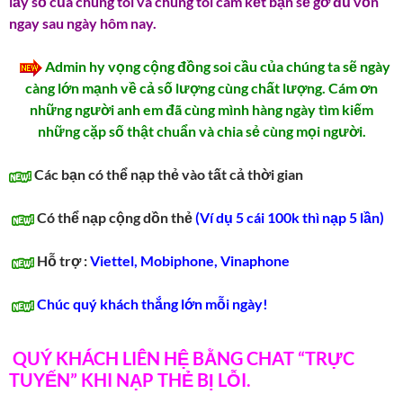
lấy số của chúng tôi và chúng tôi cam kết bạn sẽ gỡ đủ vốn
ngay sau ngày hôm nay.
Admin hy vọng cộng đồng soi cầu của chúng ta sẽ ngày
càng lớn mạnh về cả số lượng cùng chất lượng. Cám ơn
những người anh em đã cùng mình hàng ngày tìm kiếm
những cặp số thật chuẩn và chia sẻ cùng mọi người.
Các bạn có thể nạp thẻ vào tất
cả thời gian
Có thể nạp cộng dồn thẻ
(Ví dụ 5 cái 100k thì nạp 5 lần)
Hỗ trợ :
Viettel, Mobiphone, Vinaphone
Chúc quý khách thắng lớn mỗi ngày!
QUÝ KHÁCH LIÊN HỆ BẰNG CHAT “TRỰC
TUYẾN” KHI NẠP THẺ BỊ LỖI.