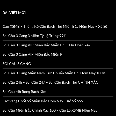
BÀI VIẾT MỚI
Cau XSMB – Thống Kê Cầu Bạch Thủ Miền Bắc Hôm Nay – Xổ Số
Soi Cầu 3 Càng 3 Miền Tỷ Lệ Trúng 99%
Soi Cầu 3 Càng VIP Miền Bắc Miễn Phí – Dự Đoán 247
Soi Cầu 3 Càng VIP Miền Bắc Miễn Phí
SOI CẦU 3 CÀNG
Soi Cầu 3 Càng Miền Nam Cực Chuẩn Miễn Phí Hôm Nay 100%
Soi Cầu 24h – Soi Cầu 247 – Soi Cầu Bạch Thủ CHÍNH XÁC
Soi Cau Mb Rong Bach Kim
Giờ Vàng Chốt Số Miền Bắc Hôm Nay – Xổ Số 666
Soi Cầu Miền Bắc Chính Xác 100 – Cầu Lô XSMB Hôm Nay