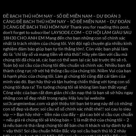
ĐỀ BẠCH THỦ HÔM NAY – SỐ ĐỀ MIỀN NAM – DỰ ĐOÁN 3
CÀNG ĐỀ BẠCH THỦ HÔM NAY – SỐ ĐỀ MIỀN NAM – DỰ ĐOÁN
3 CÀNG ĐỀ BẠCH THỦ HÔM NAY Thank you for reading this post,
don't forget to subscribe! LAYSODE.COM – CƠ HỘI LÀM GIÀU SAU
18H30 CHO ANH EM Mang đến cho bạn những con số chính xác
nhất là trách nhiệm của chúng tôi. Với đội ngũ chuyên gia nhiều kinh
nghiệm đảm bảo giúp bạn tự tin thắng lớn!. Còn việc bạn phải làm
đó là: “chỉ lấy số và mang tiền về nhà thôi”. Hãy yên tâm với cầu mà
chúng tôi đã chia sẻ, các bạn có thể xem lại các bài trước thì sẽ rõ.
Toàn bộ soi cầu của chúng tôi đều chuẩn và chính xác. Nhiều bạn đã
thành công rực rỡ với hệ thống cầu của chúng tôi. Niềm Vui của bạn
là hạnh phúc của chúng tôi. Làm gì chúng tôi cũng đặt cái tâm của
mình vào đó. Bạn hãy thử và tận hưởng chiến thắng với từng con số
chúng tôi đưa ra! Tin tưởng chúng tôi sẽ không làm bạn thất vọng!
Công việc của bạn rất đơn giản chỉ cần nạp thẻ là bạn sẽ sở hữu ngay
những con số đẹp nhất trong ngày. Hãy lưu lại website
soi3cangmienbac.com và giới thiệu tới bạn bè trang này để có những
con số đẹp và được soi cầu xổ số chính xác nhất nhé!! soi cau lo sieu
vip —> Bạn hãy nhớ – tiền nào của đấy – giá cao bởi vì cầu cực chuẩn
– nếu giá rẻ chúng tôi sẽ không bán – 1 là mất thớ của chúng tôi – 2
là nếu bán rẻ thà rằng chúng tôi để bán cho ít khách và tự đánh tự ăn
– vậy thôi! Soi cầu chuẩn Miền Bắc vip soi cầu bạch thủ lô 2 nháy