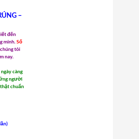
RÚNG –
biết đến
ng minh.
Số
 chúng tôi
ôm nay.
 ngày càng
hững người
 thật chuẩn
lần)