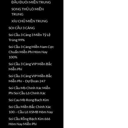
ĐẦU ĐUÔI MIỀN TRUNG
SONG THỦ LÔ MIỀN
TRUNG
XÍU CHỦ MIỀN TRUNG
SOI CẦU 3 CÀNG
Soi Cầu 3 Càng 3 Miền Tỷ Lệ
Trúng 99%
Soi Cầu 3 Càng Miền Nam Cực
Chuẩn Miễn Phí Hôm Nay
100%
Soi Cầu 3 Càng VIP Miền Bắc
Miễn Phí
Soi Cầu 3 Càng VIP Miền Bắc
Miễn Phí – Dự Đoán 247
Soi Cầu Mb Chính Xác Miễn
Phí Soi Cầu Lô Chính Xác
Soi Cau Mb Rong Bach Kim
Soi Cầu Miền Bắc Chính Xác
100 – Cầu Lô XSMB Hôm Nay
Soi Cầu Rồng Bạch Kim 666
Hôm Nay Miễn Phí