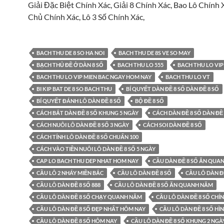
Giải Đặc Biệt Chính Xác, Giải 8 Chính Xác, Bao Lô Chính 
Chủ Chính Xác, Lô 3 Số Chính Xác,
BACH THU DE 8 SO HA NOI
BACH THU DE 8S VE SO MAY
BẠCH THỦ ĐỀ Ở DÀN 8 SỐ
BACH THU LO 555
BACH THU LO VIP
BACH THU LO VIP MIEN BAC NGAY HOM NAY
BACH THU LO VT
BI KIP BAT DE 8 SO BACH THU
BÍ QUYẾT DÀN ĐỀ 8 SỐ DÀN ĐỀ 8 SỐ
BÍ QUYẾT ĐÁNH LÔ DÀN ĐỀ 8 SỐ
BỘ ĐỀ 8 SỐ
CÁCH BẮT DÀN ĐỀ 8 SỐ KHUNG 5 NGÀY
CÁCH DÀN ĐỀ 8 SỐ DÀN ĐỀ 
CÁCH NUÔI LÔ DÀN ĐỀ 8 SỐ 3 NGÀY
CÁCH SOI DÀN ĐỀ 8 SỐ
CÁCH TÍNH LÔ DÀN ĐỀ 8 SỐ CHUẨN 100
CÁCH VÀO TIỀN NUÔI LÔ DÀN ĐỀ 8 SỐ 5 NGÀY
CAP LO BACH THU DEP NHAT HOM NAY
CẦU DÀN ĐỀ 8 SỐ ĂN QUA
CẦU LÔ 2 NHÁY MIỀN BẮC
CẦU LÔ DÀN ĐỀ 8 SỐ
CẦU LÔ DÀN ĐỀ
CẦU LÔ DÀN ĐỀ 8 SỐ 888
CẦU LÔ DÀN ĐỀ 8 SỐ ĂN QUANH NĂM
CẦU LÔ DÀN ĐỀ 8 SỐ CHẠY QUANH NĂM
CẦU LÔ DÀN ĐỀ 8 SỐ CHÍN
CẦU LÔ DÀN ĐỀ 8 SỐ ĐẸP NHẤT HÔM NAY
CẦU LÔ DÀN ĐỀ 8 SỐ H
CẦU LÔ DÀN ĐỀ 8 SỐ HÔM NAY
CẦU LÔ DÀN ĐỀ 8 SỐ KHUNG 2 NGÀ