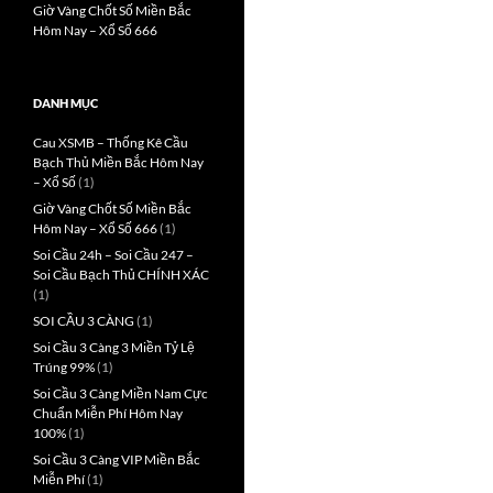
Giờ Vàng Chốt Số Miền Bắc
Hôm Nay – Xổ Số 666
DANH MỤC
Cau XSMB – Thống Kê Cầu
Bạch Thủ Miền Bắc Hôm Nay
– Xổ Số
(1)
Giờ Vàng Chốt Số Miền Bắc
Hôm Nay – Xổ Số 666
(1)
Soi Cầu 24h – Soi Cầu 247 –
Soi Cầu Bạch Thủ CHÍNH XÁC
(1)
SOI CẦU 3 CÀNG
(1)
Soi Cầu 3 Càng 3 Miền Tỷ Lệ
Trúng 99%
(1)
Soi Cầu 3 Càng Miền Nam Cực
Chuẩn Miễn Phí Hôm Nay
100%
(1)
Soi Cầu 3 Càng VIP Miền Bắc
Miễn Phí
(1)