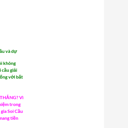
cầu và dự
ôi không
 cầu giải
iống với bất
N THẮNG? Vì
hiệm trong
 gia Soi Cầu
mang tiền