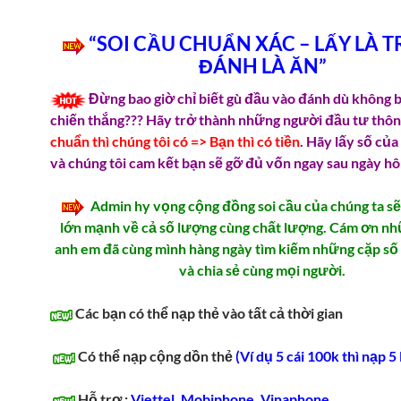
“SOI CẦU CHUẨN XÁC – LẤY LÀ T
ĐÁNH LÀ ĂN”
Đừng bao giờ chỉ biết gù đầu vào đánh dù không 
chiến thắng??? Hãy trở thành những người đầu tư thô
chuẩn thì chúng tôi có => Bạn thì có tiền
. Hãy lấy số của
và chúng tôi cam kết bạn sẽ gỡ đủ vốn ngay sau ngày h
Admin hy vọng cộng đồng soi cầu của chúng ta sẽ
lớn mạnh về cả số lượng cùng chất lượng. Cám ơn n
anh em đã cùng mình hàng ngày tìm kiếm những cặp số
và chia sẻ cùng mọi người.
Các bạn có thể nạp thẻ vào tất
cả thời gian
Có thể nạp cộng dồn thẻ
(Ví dụ 5 cái 100k thì nạp 5 
Hỗ trợ :
Viettel, Mobiphone, Vinaphone