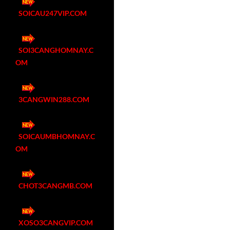
SOICAU247VIP.COM
SOI3CANGHOMNAY.C
OM
3CANGWIN288.COM
SOICAUMBHOMNAY.C
OM
CHOT3CANGMB.COM
XOSO3CANGVIP.COM