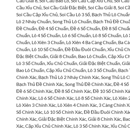
Cầu Giải 8, Soi Cầu Bao Lô, Soi Cầu Cặp Xỉu Chủ, Soi Cầu 
Cầu Xỉu Chủ, Soi Cầu Giải Đặc Biệt, Soi Cầu Giải 8, Soi C
Soi Cầu Cặp Xỉu Chủ, Soi Cầu Lô 3 Số, Bạch Thủ Lô Chuẩ
Lô 2 Nháy Chuẩn, Song Thủ Lô Chuẩn, Bạch Thủ Đề Chuẩ
Đề Chuẩn, Đề 4 Số Chuẩn, Đề 6 Số Chuẩn, Đề 8 Số Chuẩ
Chuẩn, Lô 4 Số Chuẩn, Lô 6 Số Chuẩn, Lô 8 Số Chuẩn, Lô 
Chuẩn, Lô Xiên 3 Chuẩn, Lô Xiên 4 Ba Càng Chuẩn, Ba Cà
Chuẩn, Lô 10 Số Chuẩn, Đề Đầu Đuôi Chuẩn, Xỉu Chủ Ch
Đặc Biệt Chuẩn, Giải 8 Chuẩn, Bao Lô Chuẩn, Cặp Xỉu C
Lô 3 Số Chuẩn, Xỉu Chủ Chuẩn, Giải Đặc Biệt Chuẩn, Giả
Bao Lô Chuẩn, Cặp Xỉu Chủ Chuẩn, Lô 3 Số Chuẩn, Bạch 
Chính Xác, Bạch Thủ Lô 2 Nháy Chính Xác, Song Thủ Lô C
Bạch Thủ Đề Chính Xác, Song Thủ Đề Chính Xác, Đề 4 Số 
Đề 6 Số Chính Xác, Đề 8 Số Chính Xác, Đề 10 Số Chính Xác
Chính Xác, Lô 6 Số Chính Xác, Lô 8 Số Chính Xác, Lô Xiên 
Lô Xiên 3 Chính Xác, Lô Xiên 4 Chính Xác, 3 Càng Chính X
Số Chính Xác, Lô 10 Số Chính Xác, Đề Đầu Đuôi Chính Xá
Chính Xác, Giải Đặc Biệt Chính Xác, Giải 8 Chính Xác, Ba
Xác, Cặp Xỉu Chủ Chính Xác, Lô 3 Số Chính Xác, Xỉu Chủ 