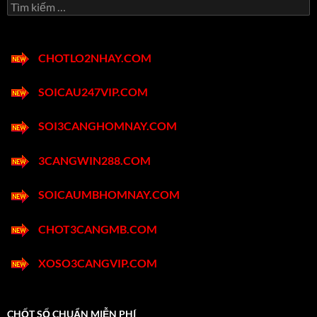
Tìm
kiếm
cho:
CHOTLO2NHAY.COM
SOICAU247VIP.COM
SOI3CANGHOMNAY.COM
3CANGWIN288.COM
SOICAUMBHOMNAY.COM
CHOT3CANGMB.COM
XOSO3CANGVIP.COM
CHỐT SỐ CHUẨN MIỄN PHÍ