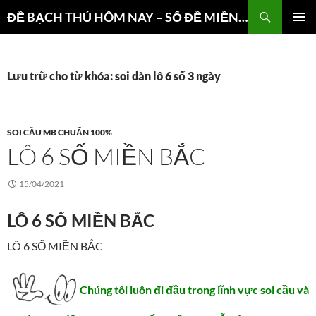
Chuyển
Tìm
ĐỀ BẠCH THỦ HÔM NAY – SỐ ĐỀ MIỀN NAM – DỰ ĐOÁN 3 CÀNG
đến
kiếm
TRÌNH
nội
ĐƠN CƠ
dung
SỞ
Lưu trữ cho từ khóa: soi dàn lô 6 số 3 ngày
SOI CẦU MB CHUẨN 100%
LÔ 6 SỐ MIỀN BẮC
15/04/2021
LÔ 6 SỐ MIỀN BẮC
LÔ 6 SỐ MIỀN BẮC
Chúng tôi luôn đi đầu trong lĩnh vực soi cầu và