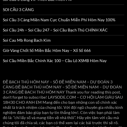
SOI CẦU 3 CÀNG
Soi Cầu 3 Càng Miền Nam Cực Chuẩn Miễn Phí Hôm Nay 100%
Soi Cầu 24h – Soi Cầu 247 – Soi Cầu Bạch Thủ CHÍNH XÁC
Soi Cau Mb Rong Bach Kim
Giờ Vàng Chốt Số Miền Bắc Hôm Nay – Xổ Số 666
Soi Cầu Miền Bắc Chính Xác 100 – Cầu Lô XSMB Hôm Nay
ĐỀ BẠCH THỦ HÔM NAY – SỐ ĐỀ MIỀN NAM – DỰ ĐOÁN 3
CÀNG ĐỀ BẠCH THỦ HÔM NAY – SỐ ĐỀ MIỀN NAM – DỰ ĐOÁN
3 CÀNG ĐỀ BẠCH THỦ HÔM NAY Thank you for reading this post,
don't forget to subscribe! LAYSODE.COM – CƠ HỘI LÀM GIÀU SAU
18H30 CHO ANH EM Mang đến cho bạn những con số chính xác
nhất là trách nhiệm của chúng tôi. Với đội ngũ chuyên gia nhiều kinh
nghiệm đảm bảo giúp bạn tự tin thắng lớn!. Còn việc bạn phải làm
đó là: “chỉ lấy số và mang tiền về nhà thôi”. Hãy yên tâm với cầu mà
chúng tôi đã chia sẻ, các bạn có thể xem lại các bài trước thì sẽ rõ.