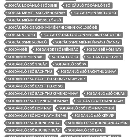
SOI CẦU LÔ DÀN LÔ 6 SỐ XSMB
SOI CẦU LÔ TÔ DÀN LÔ 6 SỐ
SOI CAU MB VIP - 6 SỐ VIP HÔM NAY
SOI CẦU MIỀN BẮC LÔ 6 SỐ
SOI CẦU MIỄN PHÍ 101010 LÔ 6 SỐ
SOI CẦU RỒNG BẠCH KIM MIỄN PHÍ CHÍNH XÁC 10 SỐ ĐỀ
SOI CẦU VIP 6 SỐ
SOI CẦU XS DÀN LÔ 6 CON MB CHÍNH XÁC UY TÍN
SOI CẦU XSMB 6 CON LÔ
SOI CẦU XSMB MIỄN PHÍ NGÀY HÔM NAY
SOI DÀN ĐỀ
SOI DÀN DE 6 SỐ MIỀN BẮC
SOI DÀN ĐỀ HÔM NAY
SOI DÀN ĐỀ MIỀN BẮC
SOI DÀN LÔ 6 SỐ
SOI DÀN LÔ 6 SỐ 2107
SOI DÀN LÔ 6 SỐ 3 NGÀY
SOI DÀN LÔ 6 SỐ 99
SOI DÀN LÔ 6 SỐ BACH THU
SOI DÀN LÔ 6 SỐ BACH THU 2NHAY
SOI DÀN LÔ 6 SỐ BACH THU KHUNG 5 NGAY 2107
SOI DÀN LÔ 6 SỐ BACH THU XO SO
SOI DÀN LÔ 6 SỐ BACH THU XSMB HOM NAY
SOI DÀN LÔ 6 SỐ CHUAN
SOI DÀN LÔ 6 SỐ ĐẸP NHẤT HÔM NAY
SOI DÀN LÔ 6 SỐ HÀNG NGÀY
SOI DÀN LÔ 6 SỐ HOM NAY
SOI DÀN LÔ 6 SỐ HÔM NAY CON GÌ
SOI DÀN LÔ 6 SỐ HÔM NAY MIỄN PHÍ
SOI DÀN LÔ 6 SỐ KÉP VIP
SOI DÀN LÔ 6 SỐ KHUNG 2 NGÀY
SOI DÀN LÔ 6 SỐ KHUNG 3 NGÀY 2107
SOI DÀN LÔ 6 SỐ KHUNG 7 NGÀY
SOI DÀN LÔ 6 SỐ LÀ GÌ