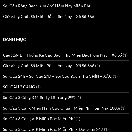
Soi Cầu Rồng Bạch Kim 666 Hôm Nay Miễn Phí
Giờ Vàng Chốt Số Miền Bắc Hôm Nay – Xổ Số 666
DANH MỤC
Cau XSMB – Thống Kê Cầu Bạch Thủ Miền Bắc Hôm Nay – Xổ Số
(1)
Giờ Vàng Chốt Số Miền Bắc Hôm Nay – Xổ Số 666
(1)
Soi Cầu 24h – Soi Cầu 247 – Soi Cầu Bạch Thủ CHÍNH XÁC
(1)
SOI CẦU 3 CÀNG
(1)
Soi Cầu 3 Càng 3 Miền Tỷ Lệ Trúng 99%
(1)
Soi Cầu 3 Càng Miền Nam Cực Chuẩn Miễn Phí Hôm Nay 100%
(1)
Soi Cầu 3 Càng VIP Miền Bắc Miễn Phí
(1)
Soi Cầu 3 Càng VIP Miền Bắc Miễn Phí – Dự Đoán 247
(1)