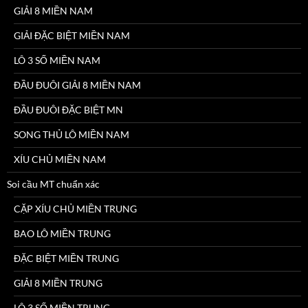
GIẢI 8 MIỀN NAM
GIẢI ĐẶC BIỆT MIỀN NAM
LÔ 3 SỐ MIỀN NAM
ĐẦU ĐUÔI GIẢI 8 MIỀN NAM
ĐẦU ĐUÔI ĐẶC BIỆT MN
SONG THỦ LÔ MIỀN NAM
XÍU CHỦ MIỀN NAM
Soi cầu MT chuẩn xác
CẶP XÍU CHỦ MIỀN TRUNG
BAO LÔ MIỀN TRUNG
ĐẶC BIỆT MIỀN TRUNG
GIẢI 8 MIỀN TRUNG
LÔ 3 SỐ MIỀN TRUNG