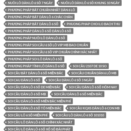
NUÔI LÔ DÀN LÔ 6 SỐ 7 NGÀY
NUÔI LÔ DÀN LÔ 6 SỐ KHUNG 10 NGÀY
PHƯƠNG PHÁP BẮT CHUẨN NHẤT DÀN 6 LÔ
PHƯƠNG PHÁP BẮT DÀN LÔ 6 CHẮC CHẮN
PHƯƠNG PHÁP BẮT DÀN LÔ 6 SỐ
PHUONG PHAP CHOI LO BACH THU
PHƯƠNG PHÁP DÀN LÔ 6 SỐ DÀN LÔ 6 SỐ
PHƯƠNG PHÁP NUÔI LÔ DÀN LÔ 6 SỐ
PHƯƠNG PHÁP SOI CẦU 6 SỐ LÔ VIP MB BAO CHUẨN
PHƯƠNG PHÁP SOI CẦU 6 SỐ VIP CHUẨN CHÍNH XÁC NHẤT
PHƯƠNG PHÁP SOI LÔ DÀN LÔ 6 SỐ
PHƯƠNG PHÁP TÍNH LÔ DÀN LÔ 6 SỐ
SOI CẦU 2107 DE 10 SO
SOI CẦU BẮT DÀN LÔ 6 SỐ MIỀN BẮC
SOI CẦU CHUẨN DÀN 6 LÔ MB
SOI CAU DÀN LÔ 6 SỐ
SOI CẦU DÀN LÔ 6 SỐ 3 NGÀY
SOI CẦU DÀN LÔ 6 SỐ DE MIỀN BẮC
SOI CẦU DÀN LÔ 6 SỐ HÔM NAY
SOI CẦU DÀN LÔ 6 SỐ MB
SOI CẦU DÀN LÔ 6 SỐ MIỀN BẮC
SOI CẦU DÀN LÔ 6 SỐ MIỀN BẮC MIỄN PHÍ
SOI CẦU DÀN LÔ 6 SỐ TÔ MIỀN BẮC
SOI CẦU KQXS DÀN LÔ 6 CON MB
SOI CẦU LÔ 6 SỐ MIỄN PHÍ
SOI CẦU LÔ DÀN LÔ 6 SỐ 101010
SOI CẦU LÔ DÀN LÔ 6 SỐ CHÍNH XÁC NHẤT
SOI CẦU LÔ DÀN LÔ 6 SỐ XỔ SỐ ĐÀI PHÁT