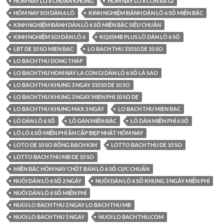
HÔM NAY LÔ 6 CHUẨN KHÔNG
HÔM NAY LÔ 6 CON RA GÌ
HÔM NAY SOI DÀN 6 LÔ
KINH NGHIỆM ĐÁNH DÀN LÔ 6 SỐ MIỀN BẮC
KINH NGHIỆM ĐÁNH DÀN LÔ 6 SỐ MIỀN BẮC SIÊU CHUẨN
KINH NGHIỆM SOI DÀN LÔ 6
KQXSMB PLUS LÔ DÀN LÔ 6 SỐ
LBT DE 10 SO MIEN BAC
LO BACH THU 31010 DE 10 SO
LO BACH THU DONG THAP
LO BACH THU HOM NAY LA CON GI DÀN LÔ 6 SỐ LÀ SAO
LO BACH THU KHUNG 3 NGAY 31010 DE 10 SO
LO BACH THU KHUNG 3 NGAY MIEN PHI 10 SO DE
LO BACH THU KHUNG MAX 3 NGAY
LO BACH THU MIEN BAC
LÔ DÀN LÔ 6 SỐ
LÔ DÀN MIỀN BẮC
LÔ DÀN MIỄN PHÍ 6 SỐ
LÔ LÔ 6 SỐ MIỄN PHÍ ĂN CẶP ĐẸP NHẤT HÔM NAY
LOTO DE 10 SO RỒNG BẠCH KIM
LOTTO BACH THU DE 10 SO
LOTTO BACH THU MB DE 10 SO
MIỀN BẮC HÔM NAY CHỐT ĐÀN LÔ 6 SỐ CỰC CHUẨN
NUÔI DÀN LÔ 6 SỐ 2 NGÀY
NUÔI DÀN LÔ 6 SỐ KHUNG 3 NGÀY MIỄN PHÍ
NUÔI DÀN LÔ 6 SỐ MIỄN PHÍ
NUOI LO BACH THU 2 NGAY LO BACH THU MB
NUOI LO BACH THU 5 NGAY
NUOI LO BACH THU.COM