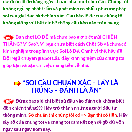
dự đoán lô đề hàng ngày chuẩn nhất mọi diễn đàn. Chúng tôi
không ngừng phát triển và phát minh ra nhiều phương pháp
soi cầu giải đặc biệt chính xác. Cầu kèo lô đề của chúng tôi
không giống với bất cứ hệ thống cầu kèo nào trên mạng.
Bạn chơi LÔ ĐỀ mà chưa bao giờ biết mùi CHIẾN
THẮNG? Vì Sao?. Vì bạn chưa biết cách Chốt Số và chưa có
kinh nghiệm trong lĩnh vực Soi Lô Đề. Chính vì thế, hãy để
Đội Ngũ chuyên gia Soi Cầu đầy kinh nghiệm của chúng tôi
giúp bạn và bạn chỉ việc mang tiền về nhà.
“SOI CẦU CHUẨN XÁC – LẤY LÀ
TRÚNG – ĐÁNH LÀ ĂN”
Đừng bao giờ chỉ biết gù đầu vào đánh dù không biết
đến chiến thắng??? Hãy trở thành những người đầu tư
thông minh.
Số chuẩn thì chúng tôi có => Bạn thì có tiền
. Hãy
lấy số của chúng tôi và chúng tôi cam kết bạn sẽ gỡ đủ vốn
ngay sau ngày hôm nay.