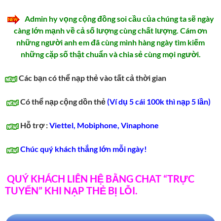
Admin hy vọng cộng đồng soi cầu của chúng ta sẽ ngày
càng lớn mạnh về cả số lượng cùng chất lượng. Cám ơn
những người anh em đã cùng mình hàng ngày tìm kiếm
những cặp số thật chuẩn và chia sẻ cùng mọi người.
Các bạn có thể nạp thẻ vào tất
cả thời gian
Có thể nạp cộng dồn thẻ
(Ví dụ 5 cái 100k thì nạp 5 lần)
Hỗ trợ :
Viettel, Mobiphone, Vinaphone
Chúc quý khách thắng lớn mỗi ngày!
QUÝ KHÁCH LIÊN HỆ BẰNG CHAT “TRỰC
TUYẾN” KHI NẠP THẺ BỊ LỖI.