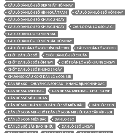
CẦU LÔ DÀN LÔ 6 SỐ ĐẸP NHẤT HÔM NAY
CẦU LÔ DÀN LÔ 6 SỐ HÌNH QUẢ TRÁM
CẦU LÔ DÀN LÔ 6 SỐ HÔM NAY
CẦU LÔ DÀN LÔ 6 SỐ KHUNG 2 NGÀY
CẦU LÔ DÀN LÔ 6 SỐ KHUNG 5 NGÀY
CẦU LÔ DÀN LÔ 6 SỐ LÀ GÌ
CẦU LÔ DÀN LÔ 6 SỐ MIỀN BẮC
CẦU LÔ DÀN LÔ 6 SỐ MIỀN BẮC HÔM NAY
CẦU LÔ DE DÀN LÔ 6 SỐ CHÍNH XÁC 100
CẦU VIP DÀN LÔ 6 SỐ MB
CHỐT DÀN LÔ 6 SỐ
CHỐT DÀN LÔ 6 SỐ CHUẨN
CHỐT DÀN LÔ 6 SỐ HÔM NAY
CHỐT DÀN LÔ 6 SỐ KHUNG 2 NGÀY
CHỐT DÀN LÔ 6 SỐ KHUNG 3 NGÀY
CHUẨN SOI CẦU KQXS DÀN LÔ 6 CON MB
DÀN ĐỀ 6 SỐ – CHUYÊN GIA SOI CẦU – KHẲNG ĐỊNH CHÍNH XÁC
DÀN ĐỀ 6 SỐ MIỀN BẮC
DÀN ĐỀ 6 SỐ MIỀN BẮC - CHỐT SỐ VIP
DÀN ĐỀ 6 SỐ SIÊU CHUẨN
DÀN ĐỀ MB CHUẨN 10 SỐ DÀN LÔ 6 SỐ MIỀN BẮC
DÀN LÔ 6 CON
DÀN LÔ 6 CON MB - CHỐT DÀN LÔ 6 CON MB SIÊU CAO CẤP VÍP - SOI
DÀN LÔ 6 CON MIỀN BẮC
DAN LO 6 SO
DÀN LÔ 6 SỐ 1 ĂN BAO NHIÊU
DÀN LÔ 6 SỐ 1 NGÀY