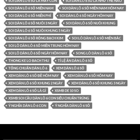
SOI DÀN LÔ 6 SỐ LÀ MẤY CON
SOI DÀN LÔ 6 SỐ LÀ NHƯ THẾ NÀO
SOI DÀN LÔ 6 SỐ MIỀN NAM
SOI DÀN LÔ 6 SỐ MIỀN NAM HÔM NAY
SOI DÀN LÔ 6 SỐ MIỄN PHÍ
SOI DÀN LÔ 6 SỐ NGÀY HÔM NAY
SOI DÀN LÔ 6 SỐ NUÔI 3 NGÀY
SOI DÀN LÔ 6 SỐ NUÔI KHUNG
SOI DÀN LÔ 6 SỐ NUÔI KHUNG 5 NGÀY
SOI DÀN LÔ 6 SỐ RỒNG BẠCH KIM
SOI LÔ DÀN LÔ 6 SỐ MIỀN BẮC
SOI LÔ DÀN LÔ 6 SỐ MIỀN TRUNG HÔM NAY
SOI LÔ DÀN LÔ 6 SỐ NGÀY HÔM NAY
SONG LÔ DÀN LÔ 6 SỐ
THONG KE LO BACH THU
TỈ LỆ ĂN DÀN LÔ 6 SỐ
TỔNG CHUẨN DÀN LÔ 6
XEM DÀN LÔ 6 SỐ
XEM DÀN LÔ 6 SỐ ĐỀ HÔM NAY
XEM DÀN LÔ 6 SỐ HÔM NAY
XEM DÀN LÔ 6 SỐ KHUNG 2 NGÀY
XEM DÀN LÔ 6 SỐ KHUNG 3 NGÀY
XEM DÀN LÔ 6 SỐ LÀ GÌ
XSMB DE 10 SO
XSMB SOI CẦU DÀN LÔ 6 CON SIÊU CHUẨN TRÚNG
Ý NGHĨA DÀN LÔ 6 CON
Ý NGHĨA DÀN LÔ 6 SỐ