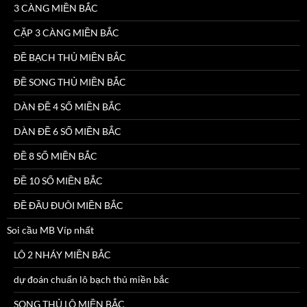
3 CÀNG MIỀN BẮC
CẶP 3 CÀNG MIỀN BẮC
ĐỀ BẠCH THỦ MIỀN BẮC
ĐỀ SONG THỦ MIỀN BẮC
DÀN ĐỀ 4 SỐ MIỀN BẮC
DÀN ĐỀ 6 SỐ MIỀN BẮC
ĐỀ 8 SỐ MIỀN BẮC
ĐỀ 10 SỐ MIỀN BẮC
ĐỀ ĐẦU ĐUÔI MIỀN BẮC
Soi cầu MB Víp nhất
LÔ 2 NHÁY MIỀN BẮC
dự đoán chuẩn lô bạch thủ miền bắc
SONG THỦ LÔ MIỀN BẮC