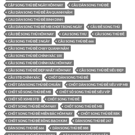
CẶP SONG THỦ ĐỀ NGÀY HÔM NAY
CẦU DÀN SONG THỦ ĐỀ
CẦU DÀN SONG THỦ ĐỀ ĂN QUANH NĂM
CAU DÀN SONG THỦ ĐỀ BINH DINH
CẦU DÀN SONG THỦ ĐỀ MB CHƠI TRONG NGÀY
CẦU ĐỀ SONG THỦ
CẦU ĐỀ SONG THỦ HÔM NAY
CAU SONG THU
CẦU SONG THỦ ĐỀ
CẦU SONG THỦ ĐỀ 3 NGÀY
CẦU SONG THỦ ĐỀ 666
CẦU SONG THỦ ĐỀ CHẠY QUANH NĂM
CẦU SONG THỦ ĐỀ CHÍNH XÁC 100
CẦU SONG THỦ ĐỀ CHÍNH XÁC HÔM NAY
CẦU SONG THỦ ĐỀ ĐẸP NHẤT HÔM NAY
CẦU SONG THỦ ĐỀ SIÊU ĐẸP
CẦU STĐ CHÍNH XÁC
CHỐT DÀN SONG THỦ ĐỀ
CHỐT DÀN SONG THỦ ĐỀ CHUẨN
CHỐT DÀN SONG THỦ ĐỀ SIÊU VIP MB
CHỐT SỐ SONG THỦ ĐỀ MB
CHỐT SỐ SONG THỦ ĐỀ SIÊU VÍP
CHỐT SỐ XSMB STĐ
CHỐT SONG THỦ ĐỀ
CHỐT SONG THỦ ĐỀ HÔM NAY
CHỐT SONG THỦ ĐỀ MB
CHỐT SONG THỦ ĐỀ MIỀN BẮC HÔM NAY
CHỐT SONG THỦ ĐỀ RBK
CHỐT SONG THỦ ĐỀ RỒNG BẠCH KIM
DÀN SONG THỦ ĐỀ 247
DÀN SONG THỦ ĐỀ 666
DÀN SONG THỦ ĐỀ 888