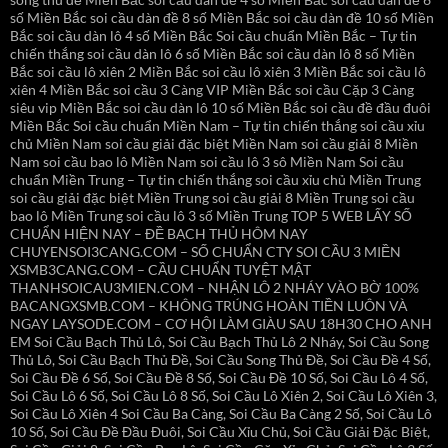
số Miền Bắc soi cầu dàn đề 8 số Miền Bắc soi cầu dàn đề 10 số Miền
Bắc soi cầu dàn lô 4 số Miền Bắc Soi cầu chuẩn Miền Bắc – Tự tin
chiến thắng soi cầu dàn lô 6 số Miền Bắc soi cầu dàn lô 8 số Miền
Bắc soi cầu lô xiên 2 Miền Bắc soi cầu lô xiên 3 Miền Bắc soi cầu lô
xiên 4 Miền Bắc soi cầu 3 Càng VIP Miền Bắc soi cầu Cặp 3 Càng
siêu vip Miền Bắc soi cầu dàn lô 10 số Miền Bắc soi cầu đề đầu đuôi
Miền Bắc Soi cầu chuẩn Miền Nam – Tự tin chiến thắng soi cầu xỉu
chủ Miền Nam soi cầu giải đặc biệt Miền Nam soi cầu giải 8 Miền
Nam soi cầu bao lô Miền Nam soi cầu lô 3 sô Miền Nam Soi cầu
chuẩn Miền Trung – Tự tin chiến thắng soi cầu xỉu chủ Miền Trung
soi cầu giải đặc biệt Miền Trung soi cầu giải 8 Miền Trung soi cầu
bao lô Miền Trung soi cầu lô 3 số Miền Trung TOP 5 WEB LẤY SỐ
CHUẨN HIỆN NAY – ĐỀ BẠCH THỦ HÔM NAY
CHUYENSOI3CANG.COM – SỐ CHUẨN CTY SOI CẦU 3 MIỀN
XSMB3CANG.COM – CẦU CHUẨN TUYỆT MẬT
THANHSOICAU3MIEN.COM – NHẬN LÔ 2 NHÁY VÀO BỜ 100%
BACANGXSMB.COM – KHÔNG TRÚNG HOÀN TIỀN LUÔN VÀ
NGAY LAYSODE.COM – CƠ HỘI LÀM GIÀU SAU 18H30 CHO ANH
EM Soi Cầu Bạch Thủ Lô, Soi Cầu Bạch Thủ Lô 2 Nháy, Soi Cầu Song
Thủ Lô, Soi Cầu Bạch Thủ Đề, Soi Cầu Song Thủ Đề, Soi Cầu Đề 4 Số,
Soi Cầu Đề 6 Số, Soi Cầu Đề 8 Số, Soi Cầu Đề 10 Số, Soi Cầu Lô 4 Số,
Soi Cầu Lô 6 Số, Soi Cầu Lô 8 Số, Soi Cầu Lô Xiên 2, Soi Cầu Lô Xiên 3,
Soi Cầu Lô Xiên 4 Soi Cầu Ba Càng, Soi Cầu Ba Càng 2 Số, Soi Cầu Lô
10 Số, Soi Cầu Đề Đầu Đuôi, Soi Cầu Xỉu Chủ, Soi Cầu Giải Đặc Biệt,