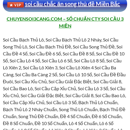
soi cầu chắc ăn song thủ đề Miền Bắc
CHUYENSOI3CANG.COM – SỐ CHUẨN CTY SOI CẦU 3
MIỀN
Soi Cầu Bạch Thủ Lô, Soi Cầu Bạch Thủ Lô 2 Nháy, Soi Cầu
Song Thủ Lô, Soi Cầu Bạch Thủ Đề, Soi Cầu Song Thủ Đề, Soi
Cầu Đề 4 Số, Soi Cầu Đề 6 Số, Soi Cầu Đề 8 Số, Soi Cầu Đề 10
Số, Soi Cầu Lô 4 Số, Soi Cầu Lô 6 Số, Soi Cầu Lô 8 Số, Soi Cầu
Lô Xiên 2, Soi Cầu Lô Xiên 3, Soi Cầu Lô Xiên 4 Soi Cầu Ba
Càng, Soi Cầu Ba Càng 2 Số, Soi Cầu Lô 10 Số, Soi Cầu Đề Đầu
Đuôi, Soi Cầu Xỉu Chủ, Soi Cầu Giải Đặc Biệt, Soi Cầu Giải 8,
Soi Cầu Bao Lô, Soi Cầu Cặp Xỉu Chủ, Soi Cầu Lô 3 Số, Soi Cầu
Xỉu Chủ, Soi Cầu Giải Đặc Biệt, Soi Cầu Giải 8, Soi Cầu Bao Lô,
Soi Cầu Cặp Xỉu Chủ, Soi Cầu Lô 3 Số, Bạch Thủ Lô Chuẩn,
Bạch Thủ Lô 2 Nháy Chuẩn, Song Thủ Lô Chuẩn, Bạch Thủ Đề
Chuẩn, Song Thủ Đề Chuẩn, Đề 4 Số Chuẩn, Đề 6 Số Chuẩn,
Đề 8 Số Chuẩn, Đề 10 Số Chuẩn, Lô 4 Số Chuẩn, Lô 6 Số