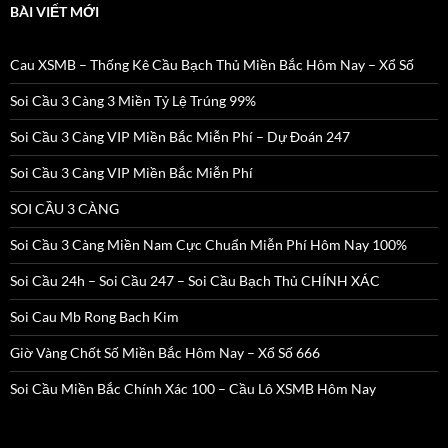
BÀI VIẾT MỚI
Cau XSMB – Thống Kê Cầu Bạch Thủ Miền Bắc Hôm Nay – Xổ Số
Soi Cầu 3 Càng 3 Miền Tỷ Lệ Trúng 99%
Soi Cầu 3 Càng VIP Miền Bắc Miễn Phí – Dự Đoán 247
Soi Cầu 3 Càng VIP Miền Bắc Miễn Phí
SOI CẦU 3 CÀNG
Soi Cầu 3 Càng Miền Nam Cực Chuẩn Miễn Phí Hôm Nay 100%
Soi Cầu 24h – Soi Cầu 247 – Soi Cầu Bạch Thủ CHÍNH XÁC
Soi Cau Mb Rong Bach Kim
Giờ Vàng Chốt Số Miền Bắc Hôm Nay – Xổ Số 666
Soi Cầu Miền Bắc Chính Xác 100 – Cầu Lô XSMB Hôm Nay