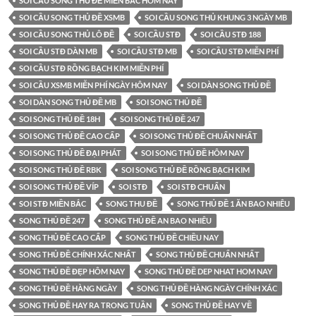
SOI CẦU SONG THỦ ĐỀ MIỀN BẮC HÔM NAY
SOI CẦU SONG THỦ ĐỀ XSMB
SOI CẦU SONG THỦ KHUNG 3 NGÀY MB
SOI CẦU SONG THỦ LÔ ĐỀ
SOI CẦU STĐ
SOI CẦU STĐ 188
SOI CẦU STĐ DÀN MB
SOI CẦU STĐ MB
SOI CẦU STĐ MIỄN PHÍ
SOI CẦU STĐ RỒNG BẠCH KIM MIỄN PHÍ
SOI CẦU XSMB MIỄN PHÍ NGÀY HÔM NAY
SOI DÀN SONG THỦ ĐỀ
SOI DÀN SONG THỦ ĐỀ MB
SOI SONG THỦ ĐỀ
SOI SONG THỦ ĐỀ 18H
SOI SONG THỦ ĐỀ 247
SOI SONG THỦ ĐỀ CAO CẤP
SOI SONG THỦ ĐỀ CHUẨN NHẤT
SOI SONG THỦ ĐỀ ĐẠI PHÁT
SOI SONG THỦ ĐỀ HÔM NAY
SOI SONG THỦ ĐỀ RBK
SOI SONG THỦ ĐỀ RỒNG BẠCH KIM
SOI SONG THỦ ĐỀ VÍP
SOI STĐ
SOI STĐ CHUẨN
SOI STĐ MIỀN BẮC
SONG THU ĐỀ
SONG THỦ ĐỀ 1 ĂN BAO NHIÊU
SONG THỦ ĐỀ 247
SONG THỦ ĐỀ AN BAO NHIÊU
SONG THỦ ĐỀ CAO CẤP
SONG THỦ ĐỀ CHIỀU NAY
SONG THỦ ĐỀ CHÍNH XÁC NHẤT
SONG THỦ ĐỀ CHUẨN NHẤT
SONG THỦ ĐỀ ĐẸP HÔM NAY
SONG THỦ ĐỀ DEP NHAT HOM NAY
SONG THỦ ĐỀ HÀNG NGÀY
SONG THỦ ĐỀ HÀNG NGÀY CHÍNH XÁC
SONG THỦ ĐỀ HAY RA TRONG TUẦN
SONG THỦ ĐỀ HAY VỀ