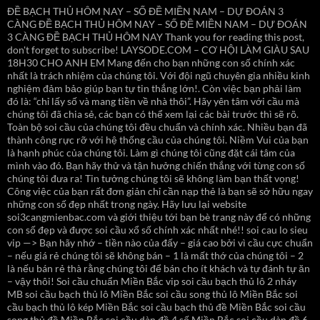
ĐỀ BẠCH THỦ HÔM NAY – SỐ ĐỀ MIỀN NAM – DỰ ĐOÁN 3
CÀNG ĐỀ BẠCH THỦ HÔM NAY – SỐ ĐỀ MIỀN NAM – DỰ ĐOÁN
3 CÀNG ĐỀ BẠCH THỦ HÔM NAY Thank you for reading this post,
don't forget to subscribe! LAYSODE.COM – CƠ HỘI LÀM GIÀU SAU
18H30 CHO ANH EM Mang đến cho bạn những con số chính xác
nhất là trách nhiệm của chúng tôi. Với đội ngũ chuyên gia nhiều kinh
nghiệm đảm bảo giúp bạn tự tin thắng lớn!. Còn việc bạn phải làm
đó là: “chỉ lấy số và mang tiền về nhà thôi”. Hãy yên tâm với cầu mà
chúng tôi đã chia sẻ, các bạn có thể xem lại các bài trước thì sẽ rõ.
Toàn bộ soi cầu của chúng tôi đều chuẩn và chính xác. Nhiều bạn đã
thành công rực rỡ với hệ thống cầu của chúng tôi. Niềm Vui của bạn
là hạnh phúc của chúng tôi. Làm gì chúng tôi cũng đặt cái tâm của
mình vào đó. Bạn hãy thử và tận hưởng chiến thắng với từng con số
chúng tôi đưa ra! Tin tưởng chúng tôi sẽ không làm bạn thất vọng!
Công việc của bạn rất đơn giản chỉ cần nạp thẻ là bạn sẽ sở hữu ngay
những con số đẹp nhất trong ngày. Hãy lưu lại website
soi3cangmienbac.com và giới thiệu tới bạn bè trang này để có những
con số đẹp và được soi cầu xổ số chính xác nhất nhé!! soi cau lo sieu
vip —> Bạn hãy nhớ – tiền nào của đấy – giá cao bởi vì cầu cực chuẩn
– nếu giá rẻ chúng tôi sẽ không bán – 1 là mất thớ của chúng tôi – 2
là nếu bán rẻ thà rằng chúng tôi để bán cho ít khách và tự đánh tự ăn
– vậy thôi! Soi cầu chuẩn Miền Bắc vip soi cầu bạch thủ lô 2 nháy
MB soi cầu bạch thủ lô Miền Bắc soi cầu song thủ lô Miền Bắc soi
cầu bạch thủ lô kép Miền Bắc soi cầu bạch thủ đề Miền Bắc soi cầu
song thủ đề Miền Bắc soi cầu dàn đề 4 số Miền Bắc soi cầu dàn đề 6