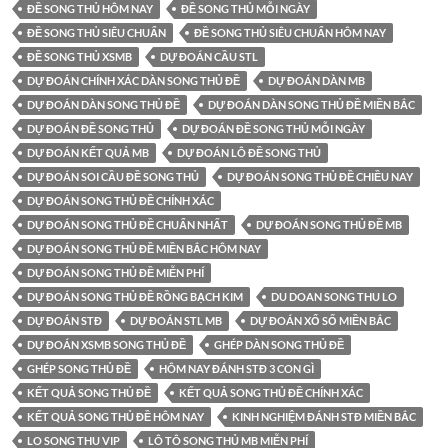
ĐỀ SONG THỦ HÔM NAY
ĐỀ SONG THỦ MỖI NGÀY
ĐỀ SONG THỦ SIÊU CHUẨN
ĐỀ SONG THỦ SIÊU CHUẨN HÔM NAY
ĐỀ SONG THỦ XSMB
DỰ ĐOÁN CẦU STL
DỰ ĐOÁN CHÍNH XÁC DÀN SONG THỦ ĐỀ
DỰ ĐOÁN DÀN MB
DỰ ĐOÁN DÀN SONG THỦ ĐỀ
DỰ ĐOÁN DÀN SONG THỦ ĐỀ MIỀN BẮC
DỰ ĐOÁN ĐỀ SONG THỦ
DỰ ĐOÁN ĐỀ SONG THỦ MỖI NGÀY
DỰ ĐOÁN KẾT QUẢ MB
DỰ ĐOÁN LÔ ĐỀ SONG THỦ
DỰ ĐOÁN SOI CẦU ĐỀ SONG THỦ
DỰ ĐOÁN SONG THỦ ĐỀ CHIỀU NAY
DỰ ĐOÁN SONG THỦ ĐỀ CHÍNH XÁC
DỰ ĐOÁN SONG THỦ ĐỀ CHUẨN NHẤT
DỰ ĐOÁN SONG THỦ ĐỀ MB
DỰ ĐOÁN SONG THỦ ĐỀ MIỀN BẮC HÔM NAY
DỰ ĐOÁN SONG THỦ ĐỀ MIỄN PHÍ
DỰ ĐOÁN SONG THỦ ĐỀ RỒNG BẠCH KIM
DU DOAN SONG THU LO
DỰ ĐOÁN STĐ
DỰ ĐOÁN STL MB
DỰ ĐOÁN XỔ SỐ MIỀN BẮC
DỰ ĐOÁN XSMB SONG THỦ ĐỀ
GHÉP DÀN SONG THỦ ĐỀ
GHÉP SONG THỦ ĐỀ
HÔM NAY ĐÁNH STĐ 3 CON GÌ
KẾT QUẢ SONG THỦ ĐỀ
KẾT QUẢ SONG THỦ ĐỀ CHÍNH XÁC
KẾT QUẢ SONG THỦ ĐỀ HÔM NAY
KINH NGHIỆM ĐÁNH STĐ MIỀN BẮC
LO SONG THU VIP
LÔ TÔ SONG THỦ MB MIỄN PHÍ