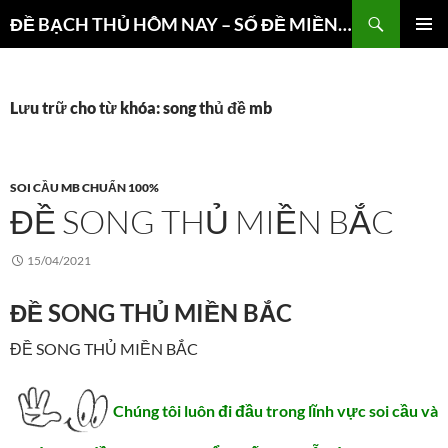
Chuyển
Tìm
ĐỀ BẠCH THỦ HÔM NAY – SỐ ĐỀ MIỀN NAM – DỰ ĐOÁN 3 CÀNG
đến
kiếm
TRÌNH
nội
ĐƠN CƠ
dung
SỞ
Lưu trữ cho từ khóa: song thủ đề mb
SOI CẦU MB CHUẨN 100%
ĐỀ SONG THỦ MIỀN BẮC
15/04/2021
ĐỀ SONG THỦ MIỀN BẮC
ĐỀ SONG THỦ MIỀN BẮC
Chúng tôi luôn đi đầu trong lĩnh vực soi cầu và