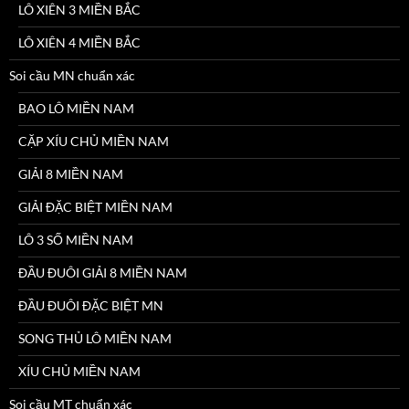
LÔ XIÊN 3 MIỀN BẮC
LÔ XIÊN 4 MIỀN BẮC
Soi cầu MN chuẩn xác
BAO LÔ MIỀN NAM
CẶP XÍU CHỦ MIỀN NAM
GIẢI 8 MIỀN NAM
GIẢI ĐẶC BIỆT MIỀN NAM
LÔ 3 SỐ MIỀN NAM
ĐẦU ĐUÔI GIẢI 8 MIỀN NAM
ĐẦU ĐUÔI ĐẶC BIỆT MN
SONG THỦ LÔ MIỀN NAM
XÍU CHỦ MIỀN NAM
Soi cầu MT chuẩn xác