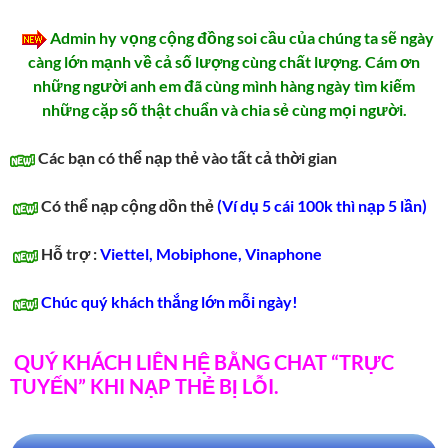
Admin hy vọng cộng đồng soi cầu của chúng ta sẽ ngày
càng lớn mạnh về cả số lượng cùng chất lượng. Cám ơn
những người anh em đã cùng mình hàng ngày tìm kiếm
những cặp số thật chuẩn và chia sẻ cùng mọi người.
Các bạn có thể nạp thẻ vào tất
cả thời gian
Có thể nạp cộng dồn thẻ
(Ví dụ 5 cái 100k thì nạp 5 lần)
Hỗ trợ :
Viettel, Mobiphone, Vinaphone
Chúc quý khách thắng lớn mỗi ngày!
QUÝ KHÁCH LIÊN HỆ BẰNG CHAT “TRỰC
TUYẾN” KHI NẠP THẺ BỊ LỖI.