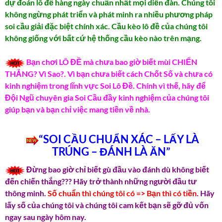
dự đoán lô đề hàng ngày chuẩn nhất mọi diễn đàn. Chúng tôi
không ngừng phát triển và phát minh ra nhiều phương pháp
soi cầu giải đặc biệt chính xác. Cầu kèo lô đề của chúng tôi
không giống với bất cứ hệ thống cầu kèo nào trên mạng.
Bạn chơi LÔ ĐỀ mà chưa bao giờ biết mùi CHIẾN
THẮNG? Vì Sao?. Vì bạn chưa biết cách Chốt Số và chưa có
kinh nghiệm trong lĩnh vực Soi Lô Đề. Chính vì thế, hãy để
Đội Ngũ chuyên gia Soi Cầu đầy kinh nghiệm của chúng tôi
giúp bạn và bạn chỉ việc mang tiền về nhà.
“SOI CẦU CHUẨN XÁC – LẤY LÀ
TRÚNG – ĐÁNH LÀ ĂN”
Đừng bao giờ chỉ biết gù đầu vào đánh dù không biết
đến chiến thắng??? Hãy trở thành những người đầu tư
thông minh.
Số chuẩn thì chúng tôi có => Bạn thì có tiền
. Hãy
lấy số của chúng tôi và chúng tôi cam kết bạn sẽ gỡ đủ vốn
ngay sau ngày hôm nay.