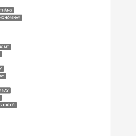
C THẮNG
UNG HÔM NAY
NG MT
Y
NAY
M NAY
G THỦ LÔ