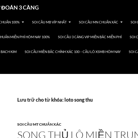
Ự ĐOÁN 3 CÀNG
 CHUẨN 100%
SOI CẦU MB VÍP NHẤT
SOI CẦU MN CHUẨN XÁC
SOI
CHUẨN MIỄN PHÍ HÔM NAY 100%
SOI CẦU 3 CÀNG VIP MIỀN BẮC MIỄN PHÍ
SOI 
 BACH KIM
SOI CẦU MIỀN BẮC CHÍNH XÁC 100 – CẦU LÔ XSMB HÔM NAY
SOI 
Lưu trữ cho từ khóa: loto song thu
SOI CẦU MT CHUẨN XÁC
SONG THỦ LÔ MIỀN TRU