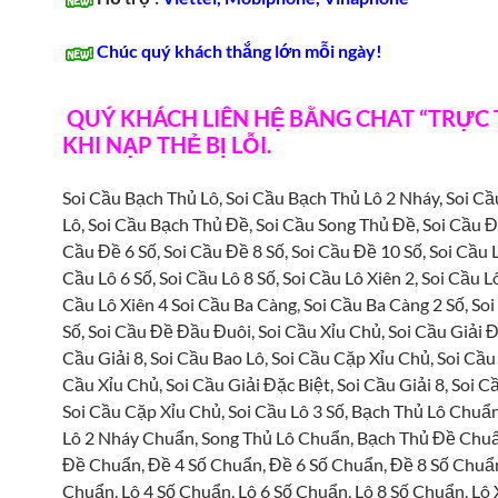
Chúc quý khách thắng lớn mỗi ngày!
QUÝ KHÁCH LIÊN HỆ BẰNG CHAT “TRỰC
KHI NẠP THẺ BỊ LỖI.
Soi Cầu Bạch Thủ Lô, Soi Cầu Bạch Thủ Lô 2 Nháy, Soi C
Lô, Soi Cầu Bạch Thủ Đề, Soi Cầu Song Thủ Đề, Soi Cầu Đề
Cầu Đề 6 Số, Soi Cầu Đề 8 Số, Soi Cầu Đề 10 Số, Soi Cầu L
Cầu Lô 6 Số, Soi Cầu Lô 8 Số, Soi Cầu Lô Xiên 2, Soi Cầu Lô
Cầu Lô Xiên 4 Soi Cầu Ba Càng, Soi Cầu Ba Càng 2 Số, Soi
Số, Soi Cầu Đề Đầu Đuôi, Soi Cầu Xỉu Chủ, Soi Cầu Giải Đ
Cầu Giải 8, Soi Cầu Bao Lô, Soi Cầu Cặp Xỉu Chủ, Soi Cầu 
Cầu Xỉu Chủ, Soi Cầu Giải Đặc Biệt, Soi Cầu Giải 8, Soi C
Soi Cầu Cặp Xỉu Chủ, Soi Cầu Lô 3 Số, Bạch Thủ Lô Chuẩ
Lô 2 Nháy Chuẩn, Song Thủ Lô Chuẩn, Bạch Thủ Đề Chuẩ
Đề Chuẩn, Đề 4 Số Chuẩn, Đề 6 Số Chuẩn, Đề 8 Số Chuẩ
Chuẩn, Lô 4 Số Chuẩn, Lô 6 Số Chuẩn, Lô 8 Số Chuẩn, Lô 