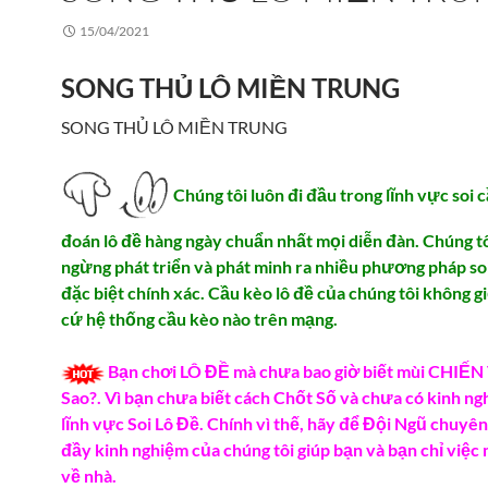
15/04/2021
SONG THỦ LÔ MIỀN TRUNG
SONG THỦ LÔ MIỀN TRUNG
Chúng tôi luôn đi đầu trong lĩnh vực soi 
đoán lô đề hàng ngày chuẩn nhất mọi diễn đàn. Chúng t
ngừng phát triển và phát minh ra nhiều phương pháp soi
đặc biệt chính xác. Cầu kèo lô đề của chúng tôi không g
cứ hệ thống cầu kèo nào trên mạng.
Bạn chơi LÔ ĐỀ mà chưa bao giờ biết mùi CHIẾ
Sao?. Vì bạn chưa biết cách Chốt Số và chưa có kinh ng
lĩnh vực Soi Lô Đề. Chính vì thế, hãy để Đội Ngũ chuyên
đầy kinh nghiệm của chúng tôi giúp bạn và bạn chỉ việc 
về nhà.