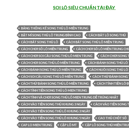
SOI LÔ SIÊU CHUẨN TẠI ĐÂY
BẢNG THỐNG KÊ SONG THỦ LÔ MIỀN TRUNG
BẬT MÍ SONG THỦ LÔ TRUNG ĐỈNH CAO
CÁCH BẮT LÔ SONG THỦ
CÁCH BẮT SONG THỦ LÔ
CÁCH BẮT SONG THỦ LÔ MIỀN TRUNG
CÁCH CHƠI SỐ LÔ MIỀN TRUNG
CÁCH CHƠI SỐ LÔ MIỀN TRUNG CH
CÁCH CHƠI SOI CẦU SONG THỦ LÔ MIEN TRUNG
CÁCH CHƠI SONG 
CÁCH CHƠI SONG THỦ LÔ MIỀN TRUNG
CÁCH ĐÁNH SONG THỦ LÔ
CÁCH ĐÁNH SONG THỦ LÔ MIỀN TRUNG
CÁCH NUÔI SONG THỦ LÔ
CÁCH SOI CẦU SONG THỦ LÔ MIỀN TRUNG
CÁCH THỬ ĐÁNH SONG 
CÁCH THỬ ĐÁNH SONG THỦ LÔ MIỀN TRUNG
CÁCH TÍNH TIỀN LÔ 
CÁCH TÍNH TIỀN SONG THỦ LÔ MIEN TRUNG
CÁCH TÍNH VÀ CHƠI SONG THỦ LÔ MIEN TRUNG DỄ TRÚNG NHẤT
CÁCH VÀO TIỀN SONG THỦ KHUNG 3 NGÀY
CÁCH VÀO TIỀN SONG 
CÁCH VÀO TIỀN SONG THỦ LÔ KHUNG 3 NGÀY
CÁCH VÀO TIỀN SONG THỦ LÔ KHUNG 5 NGÀY
CAO THỦ CHỐT SỐ
CAP LO MIEN TRUNG
CẶP LÔ MT
CẶP LÔ SONG THỦ MIỀN TR