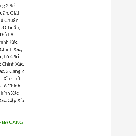
ng 2 Số
uẩn, Giải
hủ Chuẩn,
i 8 Chuẩn,
Thủ Lô
hính Xác,
Chính Xác,
, Lô 4 Số
2 Chính Xác,
ác, 3 Càng 2
c, Xỉu Chủ
o Lô Chính
Chính Xác,
Xác, Cặp Xỉu
– BA CÀNG