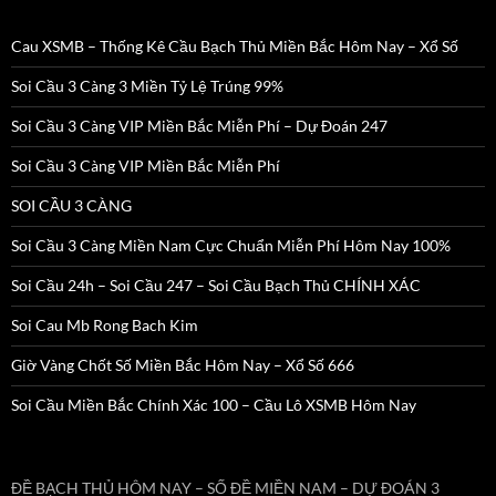
Cau XSMB – Thống Kê Cầu Bạch Thủ Miền Bắc Hôm Nay – Xổ Số
Soi Cầu 3 Càng 3 Miền Tỷ Lệ Trúng 99%
Soi Cầu 3 Càng VIP Miền Bắc Miễn Phí – Dự Đoán 247
Soi Cầu 3 Càng VIP Miền Bắc Miễn Phí
SOI CẦU 3 CÀNG
Soi Cầu 3 Càng Miền Nam Cực Chuẩn Miễn Phí Hôm Nay 100%
Soi Cầu 24h – Soi Cầu 247 – Soi Cầu Bạch Thủ CHÍNH XÁC
Soi Cau Mb Rong Bach Kim
Giờ Vàng Chốt Số Miền Bắc Hôm Nay – Xổ Số 666
Soi Cầu Miền Bắc Chính Xác 100 – Cầu Lô XSMB Hôm Nay
ĐỀ BẠCH THỦ HÔM NAY – SỐ ĐỀ MIỀN NAM – DỰ ĐOÁN 3