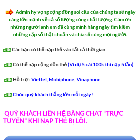
Admin hy vọng cộng đồng soi cầu của chúng ta sẽ ngày
càng lớn mạnh về cả số lượng cùng chất lượng. Cám ơn
những người anh em đã cùng mình hàng ngày tìm kiếm
những cặp số thật chuẩn và chia sẻ cùng mọi người.
Các bạn có thể nạp thẻ vào tất
cả thời gian
Có thể nạp cộng dồn thẻ
(Ví dụ 5 cái 100k thì nạp 5 lần)
Hỗ trợ :
Viettel, Mobiphone, Vinaphone
Chúc quý khách thắng lớn mỗi ngày!
QUÝ KHÁCH LIÊN HỆ BẰNG CHAT “TRỰC
TUYẾN” KHI NẠP THẺ BỊ LỖI.