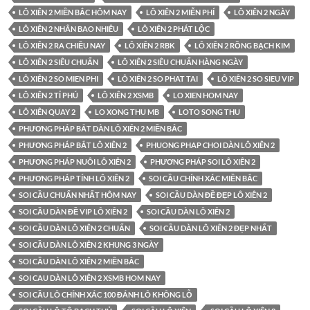
LÔ XIÊN 2 MIỀN BẮC HÔM NAY
LÔ XIÊN 2 MIỄN PHÍ
LÔ XIÊN 2 NGÀY
LÔ XIÊN 2 NHÂN BAO NHIÊU
LÔ XIÊN 2 PHÁT LỘC
LÔ XIÊN 2 RA CHIỀU NAY
LÔ XIÊN 2 RBK
LÔ XIÊN 2 RỒNG BẠCH KIM
LÔ XIÊN 2 SIÊU CHUẨN
LÔ XIÊN 2 SIÊU CHUẨN HÀNG NGÀY
LÔ XIÊN 2 SO MIEN PHI
LÔ XIÊN 2 SO PHAT TAI
LÔ XIÊN 2 SO SIEU VIP
LÔ XIÊN 2 TỈ PHÚ
LÔ XIÊN 2 XSMB
LO XIEN HOM NAY
LÔ XIÊN QUAY 2
LO XONG THU MB
LOTO SONG THU
PHƯƠNG PHÁP BẮT DÀN LÔ XIÊN 2 MIỀN BẮC
PHƯƠNG PHÁP BẮT LÔ XIÊN 2
PHUONG PHAP CHOI DÀN LÔ XIÊN 2
PHƯƠNG PHÁP NUÔI LÔ XIÊN 2
PHƯƠNG PHÁP SOI LÔ XIÊN 2
PHƯƠNG PHÁP TÍNH LÔ XIÊN 2
SOI CẦU CHÍNH XÁC MIỀN BẮC
SOI CẦU CHUẨN NHẤT HÔM NAY
SOI CẦU DÀN ĐỀ ĐẸP LÔ XIÊN 2
SOI CẦU DÀN ĐỀ VIP LÔ XIÊN 2
SOI CẦU DÀN LÔ XIÊN 2
SOI CẦU DÀN LÔ XIÊN 2 CHUẨN
SOI CẦU DÀN LÔ XIÊN 2 ĐẸP NHẤT
SOI CẦU DÀN LÔ XIÊN 2 KHUNG 3 NGÀY
SOI CẦU DÀN LÔ XIÊN 2 MIỀN BẮC
SOI CAU DÀN LÔ XIÊN 2 XSMB HOM NAY
SOI CẦU LÔ CHÍNH XÁC 100 ĐÁNH LÔ KHÔNG LỖ