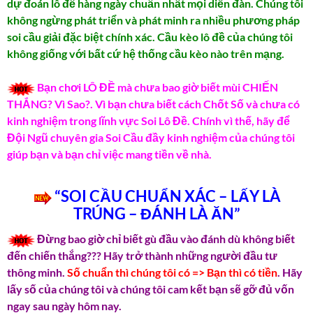
dự đoán lô đề hàng ngày chuẩn nhất mọi diễn đàn. Chúng tôi
không ngừng phát triển và phát minh ra nhiều phương pháp
soi cầu giải đặc biệt chính xác. Cầu kèo lô đề của chúng tôi
không giống với bất cứ hệ thống cầu kèo nào trên mạng.
Bạn chơi LÔ ĐỀ mà chưa bao giờ biết mùi CHIẾN
THẮNG? Vì Sao?. Vì bạn chưa biết cách Chốt Số và chưa có
kinh nghiệm trong lĩnh vực Soi Lô Đề. Chính vì thế, hãy để
Đội Ngũ chuyên gia Soi Cầu đầy kinh nghiệm của chúng tôi
giúp bạn và bạn chỉ việc mang tiền về nhà.
“SOI CẦU CHUẨN XÁC – LẤY LÀ
TRÚNG – ĐÁNH LÀ ĂN”
Đừng bao giờ chỉ biết gù đầu vào đánh dù không biết
đến chiến thắng??? Hãy trở thành những người đầu tư
thông minh.
Số chuẩn thì chúng tôi có => Bạn thì có tiền
. Hãy
lấy số của chúng tôi và chúng tôi cam kết bạn sẽ gỡ đủ vốn
ngay sau ngày hôm nay.