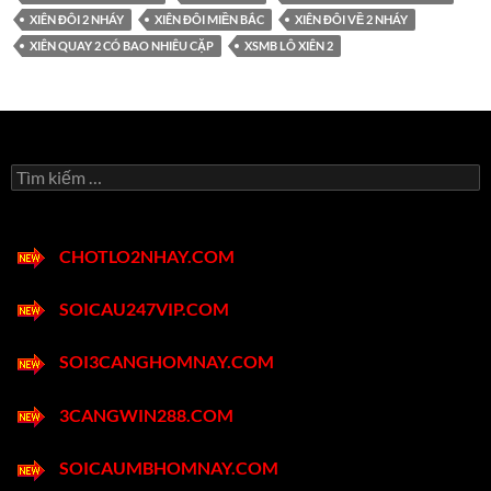
XIÊN ĐÔI 2 NHÁY
XIÊN ĐÔI MIỀN BẮC
XIÊN ĐÔI VỀ 2 NHÁY
XIÊN QUAY 2 CÓ BAO NHIÊU CẶP
XSMB LÔ XIÊN 2
Tìm
kiếm
cho:
CHOTLO2NHAY.COM
SOICAU247VIP.COM
SOI3CANGHOMNAY.COM
3CANGWIN288.COM
SOICAUMBHOMNAY.COM