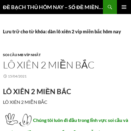
Chuyển
Tìm
ĐỀ BẠCH THỦ HÔM NAY – SỐ ĐỀ MIỀN NAM – DỰ ĐOÁN 3 CÀNG
đến
kiếm
TRÌNH
nội
ĐƠN CƠ
dung
SỞ
Lưu trữ cho từ khóa: dàn lô xiên 2 vip miền bắc hôm nay
SOI CẦU MB VÍP NHẤT
LÔ XIÊN 2 MIỀN BẮC
15/04/2021
LÔ XIÊN 2 MIỀN BẮC
LÔ XIÊN 2 MIỀN BẮC
Chúng tôi luôn đi đầu trong lĩnh vực soi cầu và