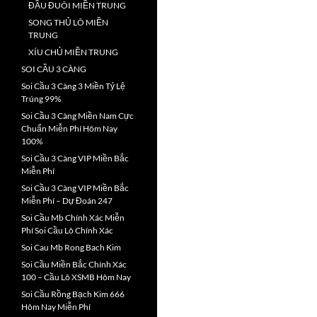
ĐẦU ĐUÔI MIỀN TRUNG
SONG THỦ LÔ MIỀN
TRUNG
XÍU CHỦ MIỀN TRUNG
SOI CẦU 3 CÀNG
Soi Cầu 3 Càng 3 Miền Tỷ Lệ
Trúng 99%
Soi Cầu 3 Càng Miền Nam Cực
Chuẩn Miễn Phí Hôm Nay
100%
Soi Cầu 3 Càng VIP Miền Bắc
Miễn Phí
Soi Cầu 3 Càng VIP Miền Bắc
Miễn Phí – Dự Đoán 247
Soi Cầu Mb Chính Xác Miễn
Phí Soi Cầu Lô Chính Xác
Soi Cau Mb Rong Bach Kim
Soi Cầu Miền Bắc Chính Xác
100 – Cầu Lô XSMB Hôm Nay
Soi Cầu Rồng Bạch Kim 666
Hôm Nay Miễn Phí