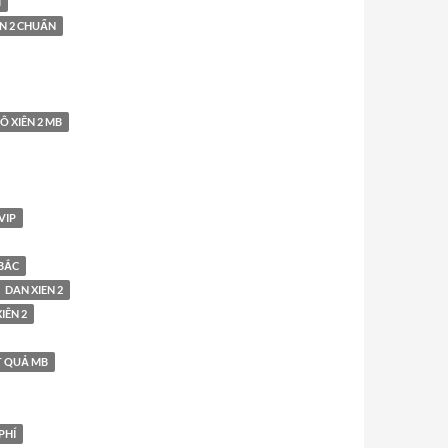
M
ÊN 2 CHUẨN
Ô XIÊN 2 MB
VIP
 BẮC
DAN XIEN 2
IÊN 2
T QUẢ MB
PHÍ