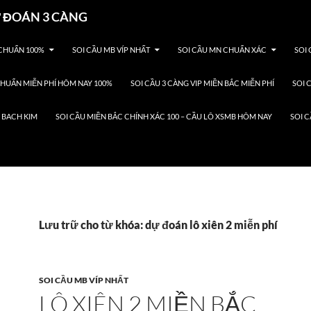
Ự ĐOÁN 3 CÀNG
 CHUẨN 100%
SOI CẦU MB VÍP NHẤT
SOI CẦU MN CHUẨN XÁC
SOI
CHUẨN MIỄN PHÍ HÔM NAY 100%
SOI CẦU 3 CÀNG VIP MIỀN BẮC MIỄN PHÍ
SOI 
 BACH KIM
SOI CẦU MIỀN BẮC CHÍNH XÁC 100 – CẦU LÔ XSMB HÔM NAY
SOI 
Lưu trữ cho từ khóa: dự đoán lô xiên 2 miễn phí
SOI CẦU MB VÍP NHẤT
LÔ XIÊN 2 MIỀN BẮC