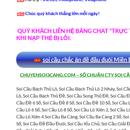
Chúc quý khách thắng lớn mỗi ngày!
QUÝ KHÁCH LIÊN HỆ BẰNG CHAT “TRỰC
KHI NẠP THẺ BỊ LỖI.
soi cầu chắc ăn đề đầu đuôi Miền
CHUYENSOI3CANG.COM – SỐ CHUẨN CTY SOI CẦ
Soi Cầu Bạch Thủ Lô, Soi Cầu Bạch Thủ Lô 2 Nháy, Soi C
Lô, Soi Cầu Bạch Thủ Đề, Soi Cầu Song Thủ Đề, Soi Cầu Đề
Cầu Đề 6 Số, Soi Cầu Đề 8 Số, Soi Cầu Đề 10 Số, Soi Cầu L
Cầu Lô 6 Số, Soi Cầu Lô 8 Số, Soi Cầu Lô Xiên 2, Soi Cầu Lô
Cầu Lô Xiên 4 Soi Cầu Ba Càng, Soi Cầu Ba Càng 2 Số, Soi
Số, Soi Cầu Đề Đầu Đuôi, Soi Cầu Xỉu Chủ, Soi Cầu Giải Đ