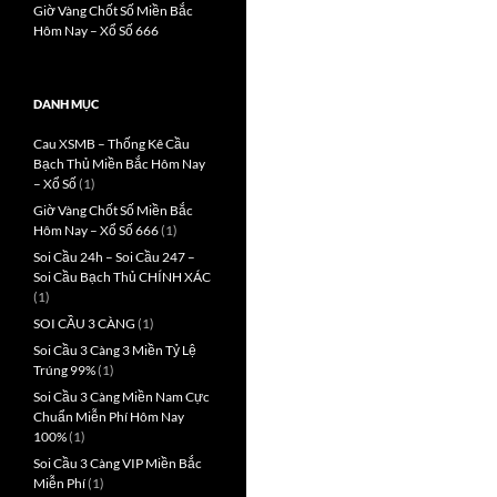
Giờ Vàng Chốt Số Miền Bắc
Hôm Nay – Xổ Số 666
DANH MỤC
Cau XSMB – Thống Kê Cầu
Bạch Thủ Miền Bắc Hôm Nay
– Xổ Số
(1)
Giờ Vàng Chốt Số Miền Bắc
Hôm Nay – Xổ Số 666
(1)
Soi Cầu 24h – Soi Cầu 247 –
Soi Cầu Bạch Thủ CHÍNH XÁC
(1)
SOI CẦU 3 CÀNG
(1)
Soi Cầu 3 Càng 3 Miền Tỷ Lệ
Trúng 99%
(1)
Soi Cầu 3 Càng Miền Nam Cực
Chuẩn Miễn Phí Hôm Nay
100%
(1)
Soi Cầu 3 Càng VIP Miền Bắc
Miễn Phí
(1)