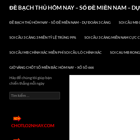
Chuyển
Tìm
ĐỀ BẠCH THỦ HÔM NAY – SỐ ĐỀ MIỀN NAM – D
đến
kiếm
nội
ĐỀ BẠCH THỦ HÔM NAY – SỐ ĐỀ MIỀN NAM – DỰ ĐOÁN 3 CÀNG
SOI CẦU MB
dung
SOI CẦU 3 CÀNG 3 MIỀN TỶ LỆ TRÚNG 99%
SOI CẦU 3 CÀNG MIỀN NAM CỰC 
SOI CẦU MB CHÍNH XÁC MIỄN PHÍ SOI CẦU LÔ CHÍNH XÁC
SOI CAU MB RONG
GIỜ VÀNG CHỐT SỐ MIỀN BẮC HÔM NAY – XỔ SỐ 666
Hãy để chúng tôi giúp bạn
chiến thắng mỗi ngày
Tìm
kiếm
cho:
CHOTLO2NHAY.COM