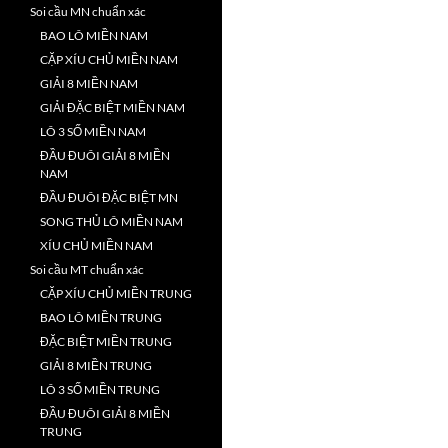
Soi cầu MN chuẩn xác
BAO LÔ MIỀN NAM
CẶP XÍU CHỦ MIỀN NAM
GIẢI 8 MIỀN NAM
GIẢI ĐẶC BIỆT MIỀN NAM
LÔ 3 SỐ MIỀN NAM
ĐẦU ĐUÔI GIẢI 8 MIỀN
NAM
ĐẦU ĐUÔI ĐẶC BIỆT MN
SONG THỦ LÔ MIỀN NAM
XÍU CHỦ MIỀN NAM
Soi cầu MT chuẩn xác
CẶP XÍU CHỦ MIỀN TRUNG
BAO LÔ MIỀN TRUNG
ĐẶC BIỆT MIỀN TRUNG
GIẢI 8 MIỀN TRUNG
LÔ 3 SỐ MIỀN TRUNG
ĐẦU ĐUÔI GIẢI 8 MIỀN
TRUNG