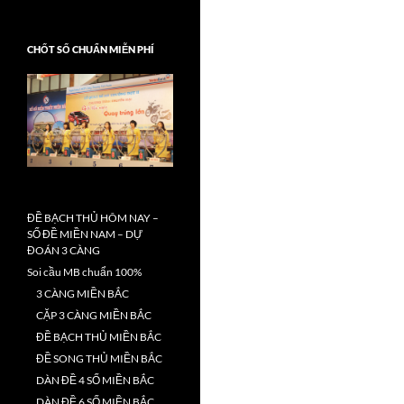
CHỐT SỐ CHUẨN MIỄN PHÍ
ĐỀ BẠCH THỦ HÔM NAY –
SỐ ĐỀ MIỀN NAM – DỰ
ĐOÁN 3 CÀNG
Soi cầu MB chuẩn 100%
3 CÀNG MIỀN BẮC
CẶP 3 CÀNG MIỀN BẮC
ĐỀ BẠCH THỦ MIỀN BẮC
ĐỀ SONG THỦ MIỀN BẮC
DÀN ĐỀ 4 SỐ MIỀN BẮC
DÀN ĐỀ 6 SỐ MIỀN BẮC