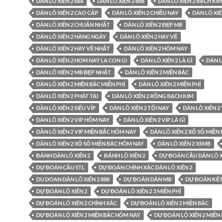
DÀN LÔ XIÊN 2 666
DÀN LÔ XIÊN 2 888
DÀN LÔ XIÊN 2 BẠCH KI
DÀN LÔ XIÊN 2 CAO CẤP
DÀN LÔ XIÊN 2 CHIỀU NAY
DÀN LÔ XI
DÀN LÔ XIÊN 2 CHUẨN NHẤT
DÀN LÔ XIÊN 2 ĐẸP MB
DÀN LÔ XIÊN 2 HÀNG NGÀY
DÀN LÔ XIÊN 2 HAY VỀ
DÀN LÔ XIÊN 2 HAY VỀ NHẤT
DÀN LÔ XIÊN 2 HÔM NAY
DÀN LÔ XIÊN 2 HOM NAY LA CON GI
DÀN LÔ XIÊN 2 LÀ GÌ
DÀN L
DÀN LÔ XIÊN 2 MB ĐẸP NHẤT
DÀN LÔ XIÊN 2 MIỀN BẮC
DÀN LÔ XIÊN 2 MIỀN BẮC MIỄN PHÍ
DÀN LÔ XIÊN 2 MIỀN PHÍ
DÀN LÔ XIÊN 2 PHÁT TÀI
DÀN LÔ XIÊN 2 RỒNG BẠCH KIM
DÀN LÔ XIÊN 2 SIÊU VÍP
DÀN LÔ XIÊN 2 TỐI NAY
DÀN LÔ XIÊN 2 
DÀN LÔ XIÊN 2 VIP HÔM NAY
DÀN LÔ XIÊN 2 VIP LÀ GÌ
DÀN LÔ XIÊN 2 VIP MIỀN BẮC HÔM NAY
DÀN LÔ XIÊN 2 XỔ SỐ MIỀN
DÀN LÔ XIÊN 2 XỔ SỐ MIỀN BẮC HÔM NAY
DÀN LÔ XIÊN 2 XSMB
ĐÁNH DÀN LÔ XIÊN 2
ĐÁNH LÔ XIÊN 2
DỰ ĐOÁN CẦU DÀN LÔ X
DỰ ĐOÁN CẦU STL
DỰ ĐOÁN CHÍNH XÁC DÀN LÔ XIÊN 2
DU DOAN DÀN LÔ XIÊN 2 888
DỰ ĐOÁN DÀN MB
DỰ ĐOÁN KẾ
DỰ ĐOÁN LÔ XIÊN 2
DỰ ĐOÁN LÔ XIÊN 2 3 MIỄN PHÍ
DỰ ĐOÁN LÔ XIÊN 2 CHÍNH XÁC
DỰ ĐOÁN LÔ XIÊN 2 MIỀN BẮC
DỰ ĐOÁN LÔ XIÊN 2 MIỀN BẮC HÔM NAY
DỰ ĐOÁN LÔ XIÊN 2 MIỄN 