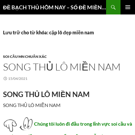
Chuyển
Tìm
ĐỀ BẠCH THỦ HÔM NAY – SỐ ĐỀ MIỀN NAM – DỰ ĐOÁN 3 CÀNG
đến
kiếm
TRÌNH
nội
ĐƠN CƠ
dung
SỞ
Lưu trữ cho từ khóa: cặp lô đẹp miền nam
SOI CẦU MN CHUẨN XÁC
SONG THỦ LÔ MIỀN NAM
15/04/2021
SONG THỦ LÔ MIỀN NAM
SONG THỦ LÔ MIỀN NAM
Chúng tôi luôn đi đầu trong lĩnh vực soi cầu và