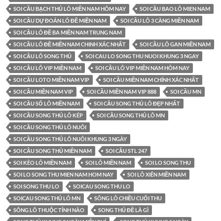
SOI CẦU BẠCH THỦ LÔ MIỀN NAM HÔM NAY
SOI CẦU BAO LÔ MIEN NAM
SOI CẦU DỰ ĐOÁN LÔ ĐỀ MIỀN NAM
SOI CẦU LÔ 3 CÀNG MIỀN NAM
SOI CẦU LÔ ĐỀ BA MIỀN NAM TRUNG NAM
SOI CẦU LÔ ĐỀ MIỀN NAM CHINH XÁC NHẤT
SOI CẦU LÔ GAN MIỀN NAM
SOI CẦU LÔ SONG THỦ
SOI CAU LO SONG THU NUOI KHUNG 3 NGAY
SOI CẦU LÔ VIP MIỀN NAM
SOI CẦU LÔ VIP MIỀN NAM HÔM NAY
SOI CẦU LOTO MIỀN NAM VIP
SOI CẦU MIỀN NAM CHÍNH XÁC NHẤT
SOI CẦU MIỀN NAM VIP
SOI CẦU MIỀN NAM VIP 888
SOI CẦU MN
SOI CẦU SỐ LÔ MIỀN NAM
SOI CẦU SONG THỦ LÔ ĐẸP NHẤT
SOI CẦU SONG THỦ LÔ KÉP
SOI CẦU SONG THỦ LÔ MN
SOI CẦU SONG THỦ LÔ NUÔI
SOI CẦU SONG THỦ LÔ NUÔI KHUNG 3 NGÀY
SOI CẦU SONG THỦ MIỀN NAM
SOI CẦU STL 247
SOI KÈO LÔ MIỀN NAM
SOI LÔ MIỀN NAM
SOI LO SONG THU
SOI LO SONG THU MIEN NAM HOM NAY
SOI LÔ XIÊN MIỀN NAM
SOI SONG THU LO
SOICAU SONG THU LO
SOICAU SONG THỦ LÔ MN
SÔNG LÔ CHIỀU CUỐI THU
SÔNG LÔ THUỘC TỈNH NÀO
SONG THỦ ĐỀ LÀ GÌ