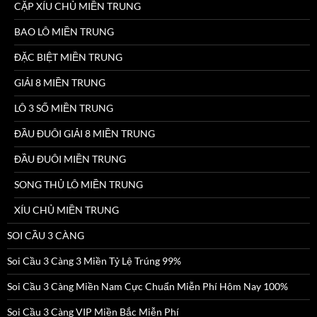
CẶP XÍU CHỦ MIỀN TRUNG
BAO LÔ MIỀN TRUNG
ĐẶC BIỆT MIỀN TRUNG
GIẢI 8 MIỀN TRUNG
LÔ 3 SỐ MIỀN TRUNG
ĐẦU ĐUÔI GIẢI 8 MIỀN TRUNG
ĐẦU ĐUÔI MIỀN TRUNG
SONG THỦ LÔ MIỀN TRUNG
XÍU CHỦ MIỀN TRUNG
SOI CẦU 3 CÀNG
Soi Cầu 3 Càng 3 Miền Tỷ Lệ Trúng 99%
Soi Cầu 3 Càng Miền Nam Cực Chuẩn Miễn Phí Hôm Nay 100%
Soi Cầu 3 Càng VIP Miền Bắc Miễn Phí