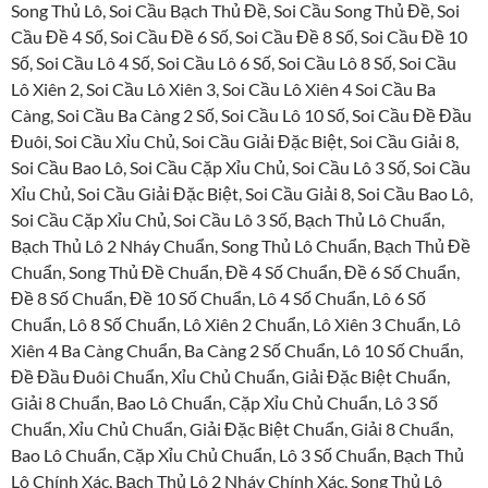
Song Thủ Lô, Soi Cầu Bạch Thủ Đề, Soi Cầu Song Thủ Đề, Soi
Cầu Đề 4 Số, Soi Cầu Đề 6 Số, Soi Cầu Đề 8 Số, Soi Cầu Đề 10
Số, Soi Cầu Lô 4 Số, Soi Cầu Lô 6 Số, Soi Cầu Lô 8 Số, Soi Cầu
Lô Xiên 2, Soi Cầu Lô Xiên 3, Soi Cầu Lô Xiên 4 Soi Cầu Ba
Càng, Soi Cầu Ba Càng 2 Số, Soi Cầu Lô 10 Số, Soi Cầu Đề Đầu
Đuôi, Soi Cầu Xỉu Chủ, Soi Cầu Giải Đặc Biệt, Soi Cầu Giải 8,
Soi Cầu Bao Lô, Soi Cầu Cặp Xỉu Chủ, Soi Cầu Lô 3 Số, Soi Cầu
Xỉu Chủ, Soi Cầu Giải Đặc Biệt, Soi Cầu Giải 8, Soi Cầu Bao Lô,
Soi Cầu Cặp Xỉu Chủ, Soi Cầu Lô 3 Số, Bạch Thủ Lô Chuẩn,
Bạch Thủ Lô 2 Nháy Chuẩn, Song Thủ Lô Chuẩn, Bạch Thủ Đề
Chuẩn, Song Thủ Đề Chuẩn, Đề 4 Số Chuẩn, Đề 6 Số Chuẩn,
Đề 8 Số Chuẩn, Đề 10 Số Chuẩn, Lô 4 Số Chuẩn, Lô 6 Số
Chuẩn, Lô 8 Số Chuẩn, Lô Xiên 2 Chuẩn, Lô Xiên 3 Chuẩn, Lô
Xiên 4 Ba Càng Chuẩn, Ba Càng 2 Số Chuẩn, Lô 10 Số Chuẩn,
Đề Đầu Đuôi Chuẩn, Xỉu Chủ Chuẩn, Giải Đặc Biệt Chuẩn,
Giải 8 Chuẩn, Bao Lô Chuẩn, Cặp Xỉu Chủ Chuẩn, Lô 3 Số
Chuẩn, Xỉu Chủ Chuẩn, Giải Đặc Biệt Chuẩn, Giải 8 Chuẩn,
Bao Lô Chuẩn, Cặp Xỉu Chủ Chuẩn, Lô 3 Số Chuẩn, Bạch Thủ
Lô Chính Xác, Bạch Thủ Lô 2 Nháy Chính Xác, Song Thủ Lô