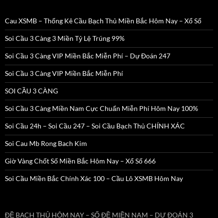
Cau XSMB – Thống Kê Cầu Bạch Thủ Miền Bắc Hôm Nay – Xổ Số
Soi Cầu 3 Càng 3 Miền Tỷ Lệ Trúng 99%
Soi Cầu 3 Càng VIP Miền Bắc Miễn Phí – Dự Đoán 247
Soi Cầu 3 Càng VIP Miền Bắc Miễn Phí
SOI CẦU 3 CÀNG
Soi Cầu 3 Càng Miền Nam Cực Chuẩn Miễn Phí Hôm Nay 100%
Soi Cầu 24h – Soi Cầu 247 – Soi Cầu Bạch Thủ CHÍNH XÁC
Soi Cau Mb Rong Bach Kim
Giờ Vàng Chốt Số Miền Bắc Hôm Nay – Xổ Số 666
Soi Cầu Miền Bắc Chính Xác 100 – Cầu Lô XSMB Hôm Nay
ĐỀ BẠCH THỦ HÔM NAY – SỐ ĐỀ MIỀN NAM – DỰ ĐOÁN 3