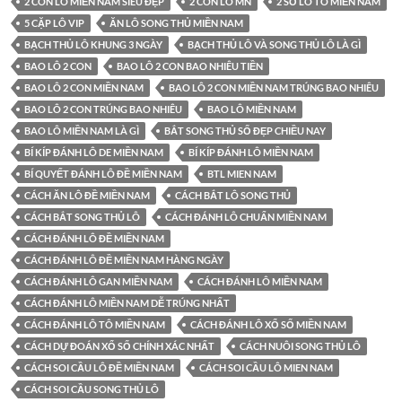
2 CON LÔ MIỀN NAM SIÊU ĐẸP
2 CON LÔ MN
2 SỐ LÔ TÔ MIỀN NAM
5 CẶP LÔ VIP
ĂN LÔ SONG THỦ MIỀN NAM
BẠCH THỦ LÔ KHUNG 3 NGÀY
BẠCH THỦ LÔ VÀ SONG THỦ LÔ LÀ GÌ
BAO LÔ 2 CON
BAO LÔ 2 CON BAO NHIÊU TIỀN
BAO LÔ 2 CON MIỀN NAM
BAO LÔ 2 CON MIỀN NAM TRÚNG BAO NHIÊU
BAO LÔ 2 CON TRÚNG BAO NHIÊU
BAO LÔ MIỀN NAM
BAO LÔ MIỀN NAM LÀ GÌ
BẮT SONG THỦ SỐ ĐẸP CHIỀU NAY
BÍ KÍP ĐÁNH LÔ DE MIỀN NAM
BÍ KÍP ĐÁNH LÔ MIỀN NAM
BÍ QUYẾT ĐÁNH LÔ ĐỀ MIỀN NAM
BTL MIEN NAM
CÁCH ĂN LÔ ĐỀ MIỀN NAM
CÁCH BẮT LÔ SONG THỦ
CÁCH BẮT SONG THỦ LÔ
CÁCH ĐÁNH LÔ CHUẨN MIỀN NAM
CÁCH ĐÁNH LÔ ĐỀ MIỀN NAM
CÁCH ĐÁNH LÔ ĐỀ MIỀN NAM HÀNG NGÀY
CÁCH ĐÁNH LÔ GAN MIỀN NAM
CÁCH ĐÁNH LÔ MIỀN NAM
CÁCH ĐÁNH LÔ MIỀN NAM DỄ TRÚNG NHẤT
CÁCH ĐÁNH LÔ TÔ MIỀN NAM
CÁCH ĐÁNH LÔ XỔ SỐ MIỀN NAM
CÁCH DỰ ĐOÁN XỔ SỐ CHÍNH XÁC NHẤT
CÁCH NUÔI SONG THỦ LÔ
CÁCH SOI CẦU LÔ ĐỀ MIỀN NAM
CÁCH SOI CẦU LÔ MIEN NAM
CÁCH SOI CẦU SONG THỦ LÔ