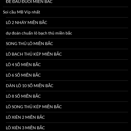
ĐỀ ĐẦU ĐUÔI MIỀN BẮC
Soi cầu MB Víp nhất
LÔ 2 NHÁY MIỀN BẮC
dự đoán chuẩn lô bạch thủ miền bắc
SONG THỦ LÔ MIỀN BẮC
LÔ BẠCH THỦ KÉP MIỀN BẮC
LÔ 4 SỐ MIỀN BẮC
LÔ 6 SỐ MIỀN BẮC
DÀN LÔ 10 SỐ MIỀN BẮC
LÔ 8 SỐ MIỀN BẮC
LÔ SONG THỦ KÉP MIỀN BẮC
LÔ XIÊN 2 MIỀN BẮC
LÔ XIÊN 3 MIỀN BẮC