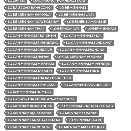
LO CAP MN
LÔ CẶP SONG THỦ KHUNG 3 NGÀY
LÔ ĐẦU 2 CÂM ĐÁNH CON GÌ
LÔ ĐỀ MIỀN NAM
LÔ ĐỀ MIỀN NAM HÔM QUA
LÔ ĐỀ MIỀN NAM LÀ GÌ
LÔ ĐỀ MIỀN NAM NGÀY HÔM NAY
LÔ ĐỀ MIỀN NAM ONLINE
LÔ ĐỀ MIỀN NAM THỨ 2
LÔ ĐẸP HÔM NAY
LÔ ĐẸP MIỀN NAM
LÔ GAN MIỀN NAM 2 ĐẠI CHÍNH
LÔ GAN MIỀN NAM 3 ĐÀI
LÔ GAN MIỀN NAM BÌNH DƯƠNG
LÔ GAN MIỀN NAM CHỦ NHẬT
LÔ GAN MIỀN NAM CHƯA VỀ
LÔ GAN MIỀN NAM ĐỒNG NAI
LÔ GAN MIỀN NAM HAI ĐÀI
LÔ GAN MIỀN NAM HÔM NAY
LÔ GAN MIỀN NAM MIỀN NAM
LÔ GAN MIỀN NAM MINH NGỌC
LÔ GAN MIỀN NAM TÂY NINH
LÔ GAN MIỀN NAM THỨ 6
LÔ GAN MIỀN NAM THỨ BẢY HÀNG TUẦN
LÔ GAN MIỀN NAM TIỀN GIANG
LÔ GAN MIỀN NAM VŨNG TÀU
LÔ KÉP MIỀN NAM HÔM NAY
LÔ LÔ SÔNG THỦ KHUNG 3 NGÀY HAY NHẤT
LÔ MIỀN NAM ĂN BAO NHIÊU
LÔ MIỀN NAM CHƠI NHƯ THẾ NÀO
LÔ MIỀN NAM ĐẸP HÔM NAY
LÔ MIỀN NAM HÔM NAY
LÔ MIỀN NAM LÂU NGÀY CHƯA RA
LÔ MIỀN NAM LÂU VỀ
LÔ MIỀN NAM LÂU VỀ NHẤT
LÔ MIỀN NAM MẤY GIỜ QUAY