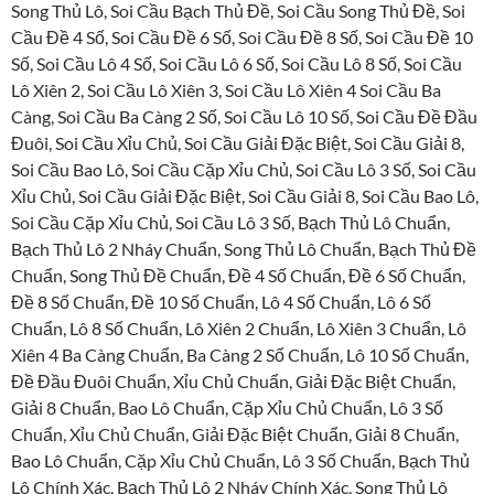
Song Thủ Lô, Soi Cầu Bạch Thủ Đề, Soi Cầu Song Thủ Đề, Soi
Cầu Đề 4 Số, Soi Cầu Đề 6 Số, Soi Cầu Đề 8 Số, Soi Cầu Đề 10
Số, Soi Cầu Lô 4 Số, Soi Cầu Lô 6 Số, Soi Cầu Lô 8 Số, Soi Cầu
Lô Xiên 2, Soi Cầu Lô Xiên 3, Soi Cầu Lô Xiên 4 Soi Cầu Ba
Càng, Soi Cầu Ba Càng 2 Số, Soi Cầu Lô 10 Số, Soi Cầu Đề Đầu
Đuôi, Soi Cầu Xỉu Chủ, Soi Cầu Giải Đặc Biệt, Soi Cầu Giải 8,
Soi Cầu Bao Lô, Soi Cầu Cặp Xỉu Chủ, Soi Cầu Lô 3 Số, Soi Cầu
Xỉu Chủ, Soi Cầu Giải Đặc Biệt, Soi Cầu Giải 8, Soi Cầu Bao Lô,
Soi Cầu Cặp Xỉu Chủ, Soi Cầu Lô 3 Số, Bạch Thủ Lô Chuẩn,
Bạch Thủ Lô 2 Nháy Chuẩn, Song Thủ Lô Chuẩn, Bạch Thủ Đề
Chuẩn, Song Thủ Đề Chuẩn, Đề 4 Số Chuẩn, Đề 6 Số Chuẩn,
Đề 8 Số Chuẩn, Đề 10 Số Chuẩn, Lô 4 Số Chuẩn, Lô 6 Số
Chuẩn, Lô 8 Số Chuẩn, Lô Xiên 2 Chuẩn, Lô Xiên 3 Chuẩn, Lô
Xiên 4 Ba Càng Chuẩn, Ba Càng 2 Số Chuẩn, Lô 10 Số Chuẩn,
Đề Đầu Đuôi Chuẩn, Xỉu Chủ Chuẩn, Giải Đặc Biệt Chuẩn,
Giải 8 Chuẩn, Bao Lô Chuẩn, Cặp Xỉu Chủ Chuẩn, Lô 3 Số
Chuẩn, Xỉu Chủ Chuẩn, Giải Đặc Biệt Chuẩn, Giải 8 Chuẩn,
Bao Lô Chuẩn, Cặp Xỉu Chủ Chuẩn, Lô 3 Số Chuẩn, Bạch Thủ
Lô Chính Xác, Bạch Thủ Lô 2 Nháy Chính Xác, Song Thủ Lô