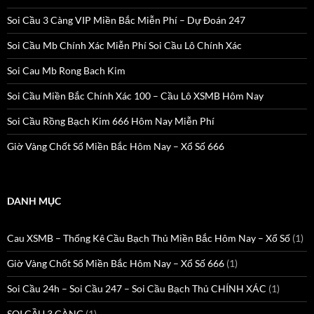
Soi Cầu 3 Càng VIP Miền Bắc Miễn Phí – Dự Đoán 247
Soi Cầu Mb Chính Xác Miễn Phí Soi Cầu Lô Chính Xác
Soi Cau Mb Rong Bach Kim
Soi Cầu Miền Bắc Chính Xác 100 – Cầu Lô XSMB Hôm Nay
Soi Cầu Rồng Bạch Kim 666 Hôm Nay Miễn Phí
Giờ Vàng Chốt Số Miền Bắc Hôm Nay – Xổ Số 666
DANH MỤC
Cau XSMB – Thống Kê Cầu Bạch Thủ Miền Bắc Hôm Nay – Xổ Số
(1)
Giờ Vàng Chốt Số Miền Bắc Hôm Nay – Xổ Số 666
(1)
Soi Cầu 24h – Soi Cầu 247 – Soi Cầu Bạch Thủ CHÍNH XÁC
(1)
SOI CẦU 3 CÀNG
(1)