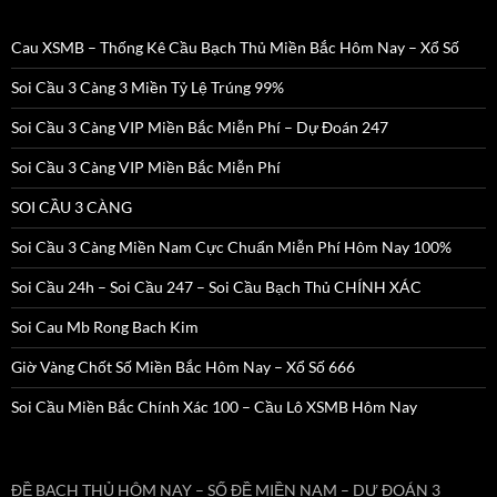
Cau XSMB – Thống Kê Cầu Bạch Thủ Miền Bắc Hôm Nay – Xổ Số
Soi Cầu 3 Càng 3 Miền Tỷ Lệ Trúng 99%
Soi Cầu 3 Càng VIP Miền Bắc Miễn Phí – Dự Đoán 247
Soi Cầu 3 Càng VIP Miền Bắc Miễn Phí
SOI CẦU 3 CÀNG
Soi Cầu 3 Càng Miền Nam Cực Chuẩn Miễn Phí Hôm Nay 100%
Soi Cầu 24h – Soi Cầu 247 – Soi Cầu Bạch Thủ CHÍNH XÁC
Soi Cau Mb Rong Bach Kim
Giờ Vàng Chốt Số Miền Bắc Hôm Nay – Xổ Số 666
Soi Cầu Miền Bắc Chính Xác 100 – Cầu Lô XSMB Hôm Nay
ĐỀ BẠCH THỦ HÔM NAY – SỐ ĐỀ MIỀN NAM – DỰ ĐOÁN 3