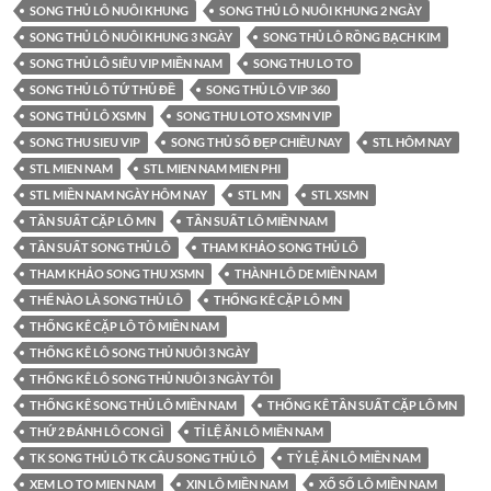
SONG THỦ LÔ NUÔI KHUNG
SONG THỦ LÔ NUÔI KHUNG 2 NGÀY
SONG THỦ LÔ NUÔI KHUNG 3 NGÀY
SONG THỦ LÔ RỒNG BẠCH KIM
SONG THỦ LÔ SIÊU VIP MIỀN NAM
SONG THU LO TO
SONG THỦ LÔ TỨ THỦ ĐỀ
SONG THỦ LÔ VIP 360
SONG THỦ LÔ XSMN
SONG THU LOTO XSMN VIP
SONG THU SIEU VIP
SONG THỦ SỐ ĐẸP CHIỀU NAY
STL HÔM NAY
STL MIEN NAM
STL MIEN NAM MIEN PHI
STL MIỀN NAM NGÀY HÔM NAY
STL MN
STL XSMN
TẦN SUẤT CẶP LÔ MN
TẦN SUẤT LÔ MIỀN NAM
TẦN SUẤT SONG THỦ LÔ
THAM KHẢO SONG THỦ LÔ
THAM KHẢO SONG THU XSMN
THÀNH LÔ DE MIỀN NAM
THẾ NÀO LÀ SONG THỦ LÔ
THỐNG KÊ CẶP LÔ MN
THỐNG KÊ CẶP LÔ TÔ MIỀN NAM
THỐNG KÊ LÔ SONG THỦ NUÔI 3 NGÀY
THỐNG KÊ LÔ SONG THỦ NUÔI 3 NGÀY TÔI
THỐNG KÊ SONG THỦ LÔ MIỀN NAM
THỐNG KÊ TẦN SUẤT CẶP LÔ MN
THỨ 2 ĐÁNH LÔ CON GÌ
TỈ LỆ ĂN LÔ MIỀN NAM
TK SONG THỦ LÔ TK CẦU SONG THỦ LÔ
TỶ LỆ ĂN LÔ MIỀN NAM
XEM LO TO MIEN NAM
XIN LÔ MIỀN NAM
XỔ SỐ LÔ MIỀN NAM