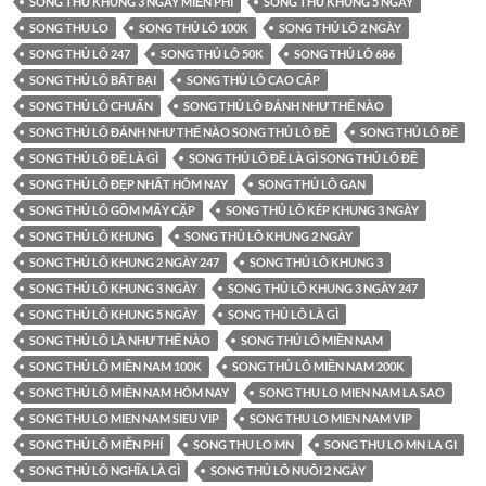
SONG THỦ KHUNG 3 NGÀY MIỄN PHÍ
SONG THỦ KHUNG 5 NGÀY
SONG THU LO
SONG THỦ LÔ 100K
SONG THỦ LÔ 2 NGÀY
SONG THỦ LÔ 247
SONG THỦ LÔ 50K
SONG THỦ LÔ 686
SONG THỦ LÔ BẤT BẠI
SONG THỦ LÔ CAO CẤP
SONG THỦ LÔ CHUẨN
SONG THỦ LÔ ĐÁNH NHƯ THẾ NÀO
SONG THỦ LÔ ĐÁNH NHƯ THẾ NÀO SONG THỦ LÔ ĐỀ
SONG THỦ LÔ ĐỀ
SONG THỦ LÔ ĐỀ LÀ GÌ
SONG THỦ LÔ ĐỀ LÀ GÌ SONG THỦ LÔ ĐỀ
SONG THỦ LÔ ĐẸP NHẤT HÔM NAY
SONG THỦ LÔ GAN
SONG THỦ LÔ GỒM MẤY CẶP
SONG THỦ LÔ KÉP KHUNG 3 NGÀY
SONG THỦ LÔ KHUNG
SONG THỦ LÔ KHUNG 2 NGÀY
SONG THỦ LÔ KHUNG 2 NGÀY 247
SONG THỦ LÔ KHUNG 3
SONG THỦ LÔ KHUNG 3 NGÀY
SONG THỦ LÔ KHUNG 3 NGÀY 247
SONG THỦ LÔ KHUNG 5 NGÀY
SONG THỦ LÔ LÀ GÌ
SONG THỦ LÔ LÀ NHƯ THẾ NÀO
SONG THỦ LÔ MIỀN NAM
SONG THỦ LÔ MIỀN NAM 100K
SONG THỦ LÔ MIỀN NAM 200K
SONG THỦ LÔ MIỀN NAM HÔM NAY
SONG THU LO MIEN NAM LA SAO
SONG THU LO MIEN NAM SIEU VIP
SONG THU LO MIEN NAM VIP
SONG THỦ LÔ MIỄN PHÍ
SONG THU LO MN
SONG THU LO MN LA GI
SONG THỦ LÔ NGHĨA LÀ GÌ
SONG THỦ LÔ NUÔI 2 NGÀY