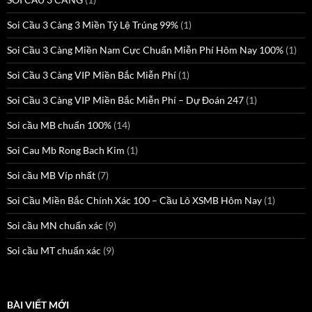
Soi Cầu 3 Càng 3 Miền Tỷ Lệ Trúng 99%
(1)
Soi Cầu 3 Càng Miền Nam Cực Chuẩn Miễn Phí Hôm Nay 100%
(1)
Soi Cầu 3 Càng VIP Miền Bắc Miễn Phí
(1)
Soi Cầu 3 Càng VIP Miền Bắc Miễn Phí – Dự Đoán 247
(1)
Soi cầu MB chuẩn 100%
(14)
Soi Cau Mb Rong Bach Kim
(1)
Soi cầu MB Víp nhất
(7)
Soi Cầu Miền Bắc Chính Xác 100 – Cầu Lô XSMB Hôm Nay
(1)
Soi cầu MN chuẩn xác
(9)
Soi cầu MT chuẩn xác
(9)
BÀI VIẾT MỚI