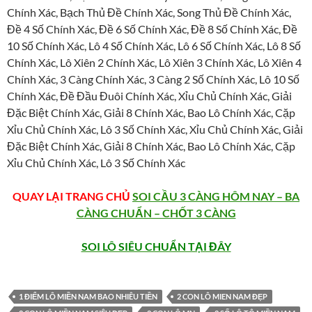
Chính Xác, Bạch Thủ Đề Chính Xác, Song Thủ Đề Chính Xác,
Đề 4 Số Chính Xác, Đề 6 Số Chính Xác, Đề 8 Số Chính Xác, Đề
10 Số Chính Xác, Lô 4 Số Chính Xác, Lô 6 Số Chính Xác, Lô 8 Số
Chính Xác, Lô Xiên 2 Chính Xác, Lô Xiên 3 Chính Xác, Lô Xiên 4
Chính Xác, 3 Càng Chính Xác, 3 Càng 2 Số Chính Xác, Lô 10 Số
Chính Xác, Đề Đầu Đuôi Chính Xác, Xỉu Chủ Chính Xác, Giải
Đặc Biệt Chính Xác, Giải 8 Chính Xác, Bao Lô Chính Xác, Cặp
Xỉu Chủ Chính Xác, Lô 3 Số Chính Xác, Xỉu Chủ Chính Xác, Giải
Đặc Biệt Chính Xác, Giải 8 Chính Xác, Bao Lô Chính Xác, Cặp
Xỉu Chủ Chính Xác, Lô 3 Số Chính Xác
QUAY LẠI TRANG CHỦ
SOI CẦU 3 CÀNG HÔM NAY – BA
CÀNG CHUẨN – CHỐT 3 CÀNG
SOI LÔ SIÊU CHUẨN TẠI ĐÂY
1 ĐIỂM LÔ MIỀN NAM BAO NHIÊU TIỀN
2 CON LÔ MIEN NAM ĐẸP