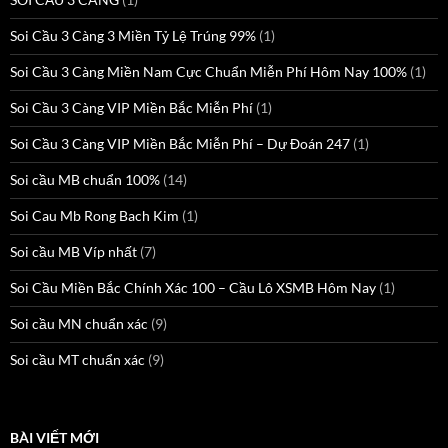
Soi Cầu 3 Càng 3 Miền Tỷ Lệ Trúng 99%
(1)
Soi Cầu 3 Càng Miền Nam Cực Chuẩn Miễn Phí Hôm Nay 100%
(1)
Soi Cầu 3 Càng VIP Miền Bắc Miễn Phí
(1)
Soi Cầu 3 Càng VIP Miền Bắc Miễn Phí – Dự Đoán 247
(1)
Soi cầu MB chuẩn 100%
(14)
Soi Cau Mb Rong Bach Kim
(1)
Soi cầu MB Víp nhất
(7)
Soi Cầu Miền Bắc Chính Xác 100 – Cầu Lô XSMB Hôm Nay
(1)
Soi cầu MN chuẩn xác
(9)
Soi cầu MT chuẩn xác
(9)
BÀI VIẾT MỚI