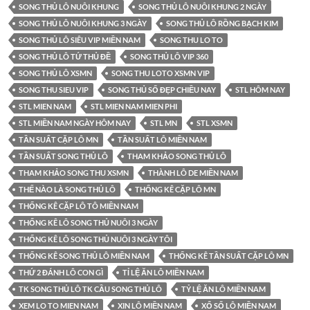
SONG THỦ LÔ NUÔI KHUNG
SONG THỦ LÔ NUÔI KHUNG 2 NGÀY
SONG THỦ LÔ NUÔI KHUNG 3 NGÀY
SONG THỦ LÔ RỒNG BẠCH KIM
SONG THỦ LÔ SIÊU VIP MIỀN NAM
SONG THU LO TO
SONG THỦ LÔ TỨ THỦ ĐỀ
SONG THỦ LÔ VIP 360
SONG THỦ LÔ XSMN
SONG THU LOTO XSMN VIP
SONG THU SIEU VIP
SONG THỦ SỐ ĐẸP CHIỀU NAY
STL HÔM NAY
STL MIEN NAM
STL MIEN NAM MIEN PHI
STL MIỀN NAM NGÀY HÔM NAY
STL MN
STL XSMN
TẦN SUẤT CẶP LÔ MN
TẦN SUẤT LÔ MIỀN NAM
TẦN SUẤT SONG THỦ LÔ
THAM KHẢO SONG THỦ LÔ
THAM KHẢO SONG THU XSMN
THÀNH LÔ DE MIỀN NAM
THẾ NÀO LÀ SONG THỦ LÔ
THỐNG KÊ CẶP LÔ MN
THỐNG KÊ CẶP LÔ TÔ MIỀN NAM
THỐNG KÊ LÔ SONG THỦ NUÔI 3 NGÀY
THỐNG KÊ LÔ SONG THỦ NUÔI 3 NGÀY TÔI
THỐNG KÊ SONG THỦ LÔ MIỀN NAM
THỐNG KÊ TẦN SUẤT CẶP LÔ MN
THỨ 2 ĐÁNH LÔ CON GÌ
TỈ LỆ ĂN LÔ MIỀN NAM
TK SONG THỦ LÔ TK CẦU SONG THỦ LÔ
TỶ LỆ ĂN LÔ MIỀN NAM
XEM LO TO MIEN NAM
XIN LÔ MIỀN NAM
XỔ SỐ LÔ MIỀN NAM