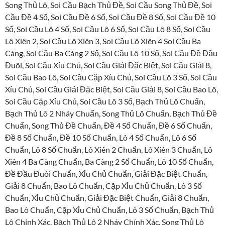
Song Thủ Lô, Soi Cầu Bạch Thủ Đề, Soi Cầu Song Thủ Đề, Soi
Cầu Đề 4 Số, Soi Cầu Đề 6 Số, Soi Cầu Đề 8 Số, Soi Cầu Đề 10
Số, Soi Cầu Lô 4 Số, Soi Cầu Lô 6 Số, Soi Cầu Lô 8 Số, Soi Cầu
Lô Xiên 2, Soi Cầu Lô Xiên 3, Soi Cầu Lô Xiên 4 Soi Cầu Ba
Càng, Soi Cầu Ba Càng 2 Số, Soi Cầu Lô 10 Số, Soi Cầu Đề Đầu
Đuôi, Soi Cầu Xỉu Chủ, Soi Cầu Giải Đặc Biệt, Soi Cầu Giải 8,
Soi Cầu Bao Lô, Soi Cầu Cặp Xỉu Chủ, Soi Cầu Lô 3 Số, Soi Cầu
Xỉu Chủ, Soi Cầu Giải Đặc Biệt, Soi Cầu Giải 8, Soi Cầu Bao Lô,
Soi Cầu Cặp Xỉu Chủ, Soi Cầu Lô 3 Số, Bạch Thủ Lô Chuẩn,
Bạch Thủ Lô 2 Nháy Chuẩn, Song Thủ Lô Chuẩn, Bạch Thủ Đề
Chuẩn, Song Thủ Đề Chuẩn, Đề 4 Số Chuẩn, Đề 6 Số Chuẩn,
Đề 8 Số Chuẩn, Đề 10 Số Chuẩn, Lô 4 Số Chuẩn, Lô 6 Số
Chuẩn, Lô 8 Số Chuẩn, Lô Xiên 2 Chuẩn, Lô Xiên 3 Chuẩn, Lô
Xiên 4 Ba Càng Chuẩn, Ba Càng 2 Số Chuẩn, Lô 10 Số Chuẩn,
Đề Đầu Đuôi Chuẩn, Xỉu Chủ Chuẩn, Giải Đặc Biệt Chuẩn,
Giải 8 Chuẩn, Bao Lô Chuẩn, Cặp Xỉu Chủ Chuẩn, Lô 3 Số
Chuẩn, Xỉu Chủ Chuẩn, Giải Đặc Biệt Chuẩn, Giải 8 Chuẩn,
Bao Lô Chuẩn, Cặp Xỉu Chủ Chuẩn, Lô 3 Số Chuẩn, Bạch Thủ
Lô Chính Xác, Bạch Thủ Lô 2 Nháy Chính Xác, Song Thủ Lô