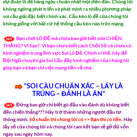
dự đoán lô đề hàng ngày chuẩn nhất mọi diễn đàn. Chúng tôi
không ngừng phát triển và phát minh ra nhiều phương pháp
soi cầu giải đặc biệt chính xác. Cầu kèo lô đề của chúng tôi
không giống với bất cứ hệ thống cầu kèo nào trên mạng.
Bạn chơi LÔ ĐỀ mà chưa bao giờ biết mùi CHIẾN
THẮNG? Vì Sao?. Vì bạn chưa biết cách Chốt Số và chưa có
kinh nghiệm trong lĩnh vực Soi Lô Đề. Chính vì thế, hãy để
Đội Ngũ chuyên gia Soi Cầu đầy kinh nghiệm của chúng tôi
giúp bạn và bạn chỉ việc mang tiền về nhà.
“SOI CẦU CHUẨN XÁC – LẤY LÀ
TRÚNG – ĐÁNH LÀ ĂN”
Đừng bao giờ chỉ biết gù đầu vào đánh dù không biết
đến chiến thắng??? Hãy trở thành những người đầu tư
thông minh.
Số chuẩn thì chúng tôi có => Bạn thì có tiền
. Hãy
lấy số của chúng tôi và chúng tôi cam kết bạn sẽ gỡ đủ vốn
ngay sau ngày hôm nay.