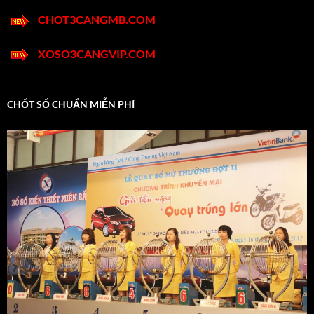
CHOT3CANGMB.COM
XOSO3CANGVIP.COM
CHỐT SỐ CHUẨN MIỄN PHÍ