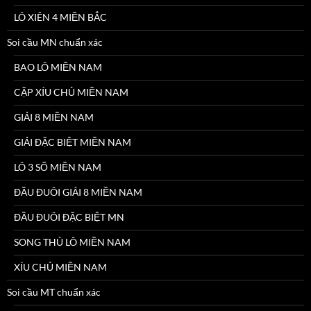
LÔ XIÊN 4 MIỀN BẮC
Soi cầu MN chuẩn xác
BAO LÔ MIỀN NAM
CẶP XÍU CHỦ MIỀN NAM
GIẢI 8 MIỀN NAM
GIẢI ĐẶC BIỆT MIỀN NAM
LÔ 3 SỐ MIỀN NAM
ĐẦU ĐUÔI GIẢI 8 MIỀN NAM
ĐẦU ĐUÔI ĐẶC BIỆT MN
SONG THỦ LÔ MIỀN NAM
XÍU CHỦ MIỀN NAM
Soi cầu MT chuẩn xác