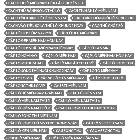
CÁCH SOI LÔ MIỀN NAM CỦA CÁC CHUYÊN GIA
CÁCH THỬ ĐÁNH SONG THỦ LÔ
CÁCH TÍNH ĂN LÔ MIỀN NAM
CÁCH TÍNH ĐÁNH LÔ ĐỀ MIỀN NAM
CÁCH VÀO TIỀN NUÔI LÔ SONG THỦ
CÁCH VÀO TIỀN SONG THỦ LÔ KHUNG 5 NGÀY
CAO THỦ CHỐT SỐ
CẶP LÔ ĐẸP HÔM NAY MN
CẶP LÔ ĐẸP MIỀN NAM
CẶP LÔ ĐẸP MIỀN NAM HÔM NAY
CẶP LÔ ĐẸP NHẤT MIỀN NAM HÔM NAY
CẶP LÔ GAN MN
CẶP LÔ HÔM NAY
CẶP LÔ MIỀN NAM
CẶP LÔ MIỀN NAM HÔM NAY
CAP LO MN HOM NAY
CẶP LÔ MN LÂU CHƯA VỀ
CẶP LÔ SONG THỦ
CẶP LÔ SONG THỦ NUÔI KHUNG 2 NGÀY
CẶP LÔ TÔ MIỀN NAM
CAP LOTO MN
CẶP SỐ LÔ GAN MIỀN NAM
CẶP SONG THỦ LÔ
CĂP SONG THỦ LÔ VIP
CẦU BTL MIỀN NAM
CẦU LÔ ĐỀ MIỀN NAM NGÀY MAI
CẦU LÔ MIỀN NAM
CẦU LÔ MIỀN NAM THỨ 5
CẦU LÔ MIỀN NAM THỨ 6
CẦU LÔ MIỀN NAM THỨ 7
CAU LO SONG THU KHUNG 3 NGAY
CAU LO SONG THU MIEN NAM
CẦU LÔ SONG THỦ MN CHƠI TRONG NGÀY
CẦU LÔ VIP MIỀN NAM
CẦU LÔ XIÊN MIỀN NAM
CAU SONG THU
CAU VE SONG THU
CHƠI LÔ MIỀN NAM
CHỐT LÔ MIỀN NAM HÔM NAY