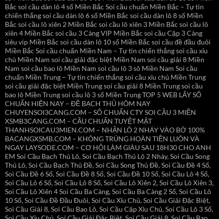
Bắc soi cầu dàn lô 4 số Miền Bắc Soi cầu chuẩn Miền Bắc – Tự tin
chiến thắng soi cầu dàn lô 6 số Miền Bắc soi cầu dàn lô 8 số Miền
Bắc soi cầu lô xiên 2 Miền Bắc soi cầu lô xiên 3 Miền Bắc soi cầu lô
xiên 4 Miền Bắc soi cầu 3 Càng VIP Miền Bắc soi cầu Cặp 3 Càng
siêu vip Miền Bắc soi cầu dàn lô 10 số Miền Bắc soi cầu đề đầu đuôi
Miền Bắc Soi cầu chuẩn Miền Nam – Tự tin chiến thắng soi cầu xỉu
chủ Miền Nam soi cầu giải đặc biệt Miền Nam soi cầu giải 8 Miền
Nam soi cầu bao lô Miền Nam soi cầu lô 3 sô Miền Nam Soi cầu
chuẩn Miền Trung – Tự tin chiến thắng soi cầu xỉu chủ Miền Trung
soi cầu giải đặc biệt Miền Trung soi cầu giải 8 Miền Trung soi cầu
bao lô Miền Trung soi cầu lô 3 số Miền Trung TOP 5 WEB LẤY SỐ
CHUẨN HIỆN NAY – ĐỀ BẠCH THỦ HÔM NAY
CHUYENSOI3CANG.COM – SỐ CHUẨN CTY SOI CẦU 3 MIỀN
XSMB3CANG.COM – CẦU CHUẨN TUYỆT MẬT
THANHSOICAU3MIEN.COM – NHẬN LÔ 2 NHÁY VÀO BỜ 100%
BACANGXSMB.COM – KHÔNG TRÚNG HOÀN TIỀN LUÔN VÀ
NGAY LAYSODE.COM – CƠ HỘI LÀM GIÀU SAU 18H30 CHO ANH
EM Soi Cầu Bạch Thủ Lô, Soi Cầu Bạch Thủ Lô 2 Nháy, Soi Cầu Song
Thủ Lô, Soi Cầu Bạch Thủ Đề, Soi Cầu Song Thủ Đề, Soi Cầu Đề 4 Số,
Soi Cầu Đề 6 Số, Soi Cầu Đề 8 Số, Soi Cầu Đề 10 Số, Soi Cầu Lô 4 Số,
Soi Cầu Lô 6 Số, Soi Cầu Lô 8 Số, Soi Cầu Lô Xiên 2, Soi Cầu Lô Xiên 3,
Soi Cầu Lô Xiên 4 Soi Cầu Ba Càng, Soi Cầu Ba Càng 2 Số, Soi Cầu Lô
10 Số, Soi Cầu Đề Đầu Đuôi, Soi Cầu Xỉu Chủ, Soi Cầu Giải Đặc Biệt,
Soi Cầu Giải 8, Soi Cầu Bao Lô, Soi Cầu Cặp Xỉu Chủ, Soi Cầu Lô 3 Số,
Soi Cầu Xỉu Chủ, Soi Cầu Giải Đặc Biệt, Soi Cầu Giải 8, Soi Cầu Bao