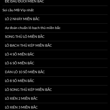
ĐỀ ĐẦU ĐUÔI MIỀN BẮC
Soi cầu MB Víp nhất
LÔ 2 NHÁY MIỀN BẮC
dự đoán chuẩn lô bạch thủ miền bắc
SONG THỦ LÔ MIỀN BẮC
LÔ BẠCH THỦ KÉP MIỀN BẮC
LÔ 4 SỐ MIỀN BẮC
LÔ 6 SỐ MIỀN BẮC
DÀN LÔ 10 SỐ MIỀN BẮC
LÔ 8 SỐ MIỀN BẮC
LÔ SONG THỦ KÉP MIỀN BẮC
LÔ XIÊN 2 MIỀN BẮC
LÔ XIÊN 3 MIỀN BẮC