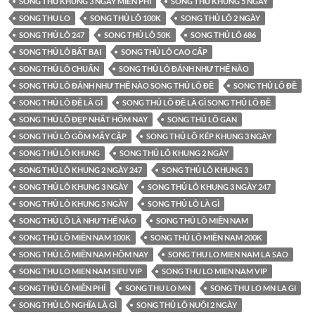
SONG THỦ KHUNG 3 NGÀY MIỄN PHÍ
SONG THỦ KHUNG 5 NGÀY
SONG THU LO
SONG THỦ LÔ 100K
SONG THỦ LÔ 2 NGÀY
SONG THỦ LÔ 247
SONG THỦ LÔ 50K
SONG THỦ LÔ 686
SONG THỦ LÔ BẤT BẠI
SONG THỦ LÔ CAO CẤP
SONG THỦ LÔ CHUẨN
SONG THỦ LÔ ĐÁNH NHƯ THẾ NÀO
SONG THỦ LÔ ĐÁNH NHƯ THẾ NÀO SONG THỦ LÔ ĐỀ
SONG THỦ LÔ ĐỀ
SONG THỦ LÔ ĐỀ LÀ GÌ
SONG THỦ LÔ ĐỀ LÀ GÌ SONG THỦ LÔ ĐỀ
SONG THỦ LÔ ĐẸP NHẤT HÔM NAY
SONG THỦ LÔ GAN
SONG THỦ LÔ GỒM MẤY CẶP
SONG THỦ LÔ KÉP KHUNG 3 NGÀY
SONG THỦ LÔ KHUNG
SONG THỦ LÔ KHUNG 2 NGÀY
SONG THỦ LÔ KHUNG 2 NGÀY 247
SONG THỦ LÔ KHUNG 3
SONG THỦ LÔ KHUNG 3 NGÀY
SONG THỦ LÔ KHUNG 3 NGÀY 247
SONG THỦ LÔ KHUNG 5 NGÀY
SONG THỦ LÔ LÀ GÌ
SONG THỦ LÔ LÀ NHƯ THẾ NÀO
SONG THỦ LÔ MIỀN NAM
SONG THỦ LÔ MIỀN NAM 100K
SONG THỦ LÔ MIỀN NAM 200K
SONG THỦ LÔ MIỀN NAM HÔM NAY
SONG THU LO MIEN NAM LA SAO
SONG THU LO MIEN NAM SIEU VIP
SONG THU LO MIEN NAM VIP
SONG THỦ LÔ MIỄN PHÍ
SONG THU LO MN
SONG THU LO MN LA GI
SONG THỦ LÔ NGHĨA LÀ GÌ
SONG THỦ LÔ NUÔI 2 NGÀY