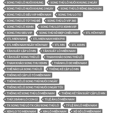
SONG THỦ LÔ NUÔI KHUNG
SONG THỦ LÔ NUÔI KHUNG 2 NGÀY
SONG THỦ LÔ NUÔI KHUNG 3 NGÀY
SONG THỦ LÔ RỒNG BẠCH KIM
SONG THỦ LÔ SIÊU VIP MIỀN NAM
SONG THU LO TO
SONG THỦ LÔ TỨ THỦ ĐỀ
SONG THỦ LÔ VIP 360
SONG THỦ LÔ XSMN
SONG THU LOTO XSMN VIP
SONG THU SIEU VIP
SONG THỦ SỐ ĐẸP CHIỀU NAY
STL HÔM NAY
STL MIEN NAM
STL MIEN NAM MIEN PHI
STL MIỀN NAM NGÀY HÔM NAY
STL MN
STL XSMN
TẦN SUẤT CẶP LÔ MN
TẦN SUẤT LÔ MIỀN NAM
TẦN SUẤT SONG THỦ LÔ
THAM KHẢO SONG THỦ LÔ
THAM KHẢO SONG THU XSMN
THÀNH LÔ DE MIỀN NAM
THẾ NÀO LÀ SONG THỦ LÔ
THỐNG KÊ CẶP LÔ MN
THỐNG KÊ CẶP LÔ TÔ MIỀN NAM
THỐNG KÊ LÔ SONG THỦ NUÔI 3 NGÀY
THỐNG KÊ LÔ SONG THỦ NUÔI 3 NGÀY TÔI
THỐNG KÊ SONG THỦ LÔ MIỀN NAM
THỐNG KÊ TẦN SUẤT CẶP LÔ MN
THỨ 2 ĐÁNH LÔ CON GÌ
TỈ LỆ ĂN LÔ MIỀN NAM
TK SONG THỦ LÔ TK CẦU SONG THỦ LÔ
TỶ LỆ ĂN LÔ MIỀN NAM
XEM LO TO MIEN NAM
XIN LÔ MIỀN NAM
XỔ SỐ LÔ MIỀN NAM