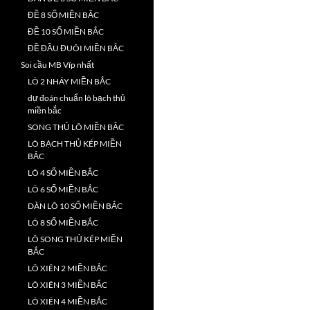
ĐỀ 8 SỐ MIỀN BẮC
ĐỀ 10 SỐ MIỀN BẮC
ĐỀ ĐẦU ĐUÔI MIỀN BẮC
Soi cầu MB Víp nhất
LÔ 2 NHÁY MIỀN BẮC
dự đoán chuẩn lô bạch thủ
miền bắc
SONG THỦ LÔ MIỀN BẮC
LÔ BẠCH THỦ KÉP MIỀN
BẮC
LÔ 4 SỐ MIỀN BẮC
LÔ 6 SỐ MIỀN BẮC
DÀN LÔ 10 SỐ MIỀN BẮC
LÔ 8 SỐ MIỀN BẮC
LÔ SONG THỦ KÉP MIỀN
BẮC
LÔ XIÊN 2 MIỀN BẮC
LÔ XIÊN 3 MIỀN BẮC
LÔ XIÊN 4 MIỀN BẮC