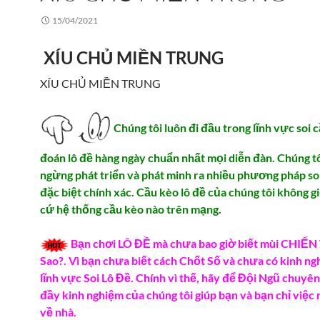
15/04/2021
XÍU CHỦ MIỀN TRUNG
XÍU CHỦ MIỀN TRUNG
Chúng tôi luôn đi đầu trong lĩnh vực soi 
đoán lô đề hàng ngày chuẩn nhất mọi diễn đàn. Chúng t
ngừng phát triển và phát minh ra nhiều phương pháp soi
đặc biệt chính xác. Cầu kèo lô đề của chúng tôi không g
cứ hệ thống cầu kèo nào trên mạng.
Bạn chơi LÔ ĐỀ mà chưa bao giờ biết mùi CHIẾ
Sao?. Vì bạn chưa biết cách Chốt Số và chưa có kinh ng
lĩnh vực Soi Lô Đề. Chính vì thế, hãy để Đội Ngũ chuyên
đầy kinh nghiệm của chúng tôi giúp bạn và bạn chỉ việc 
về nhà.