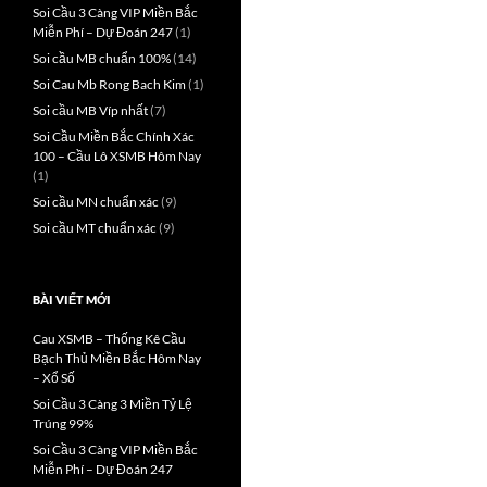
Soi Cầu 3 Càng VIP Miền Bắc
Miễn Phí – Dự Đoán 247
(1)
Soi cầu MB chuẩn 100%
(14)
Soi Cau Mb Rong Bach Kim
(1)
Soi cầu MB Víp nhất
(7)
Soi Cầu Miền Bắc Chính Xác
100 – Cầu Lô XSMB Hôm Nay
(1)
Soi cầu MN chuẩn xác
(9)
Soi cầu MT chuẩn xác
(9)
BÀI VIẾT MỚI
Cau XSMB – Thống Kê Cầu
Bạch Thủ Miền Bắc Hôm Nay
– Xổ Số
Soi Cầu 3 Càng 3 Miền Tỷ Lệ
Trúng 99%
Soi Cầu 3 Càng VIP Miền Bắc
Miễn Phí – Dự Đoán 247