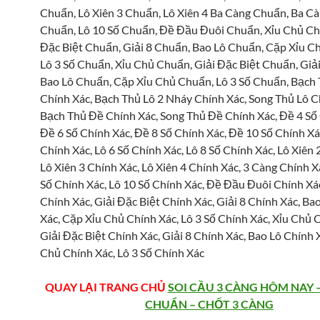
Chuẩn, Lô Xiên 3 Chuẩn, Lô Xiên 4 Ba Càng Chuẩn, Ba Cà
Chuẩn, Lô 10 Số Chuẩn, Đề Đầu Đuôi Chuẩn, Xỉu Chủ Ch
Đặc Biệt Chuẩn, Giải 8 Chuẩn, Bao Lô Chuẩn, Cặp Xỉu C
Lô 3 Số Chuẩn, Xỉu Chủ Chuẩn, Giải Đặc Biệt Chuẩn, Giả
Bao Lô Chuẩn, Cặp Xỉu Chủ Chuẩn, Lô 3 Số Chuẩn, Bạch 
Chính Xác, Bạch Thủ Lô 2 Nháy Chính Xác, Song Thủ Lô C
Bạch Thủ Đề Chính Xác, Song Thủ Đề Chính Xác, Đề 4 Số 
Đề 6 Số Chính Xác, Đề 8 Số Chính Xác, Đề 10 Số Chính Xác
Chính Xác, Lô 6 Số Chính Xác, Lô 8 Số Chính Xác, Lô Xiên 
Lô Xiên 3 Chính Xác, Lô Xiên 4 Chính Xác, 3 Càng Chính X
Số Chính Xác, Lô 10 Số Chính Xác, Đề Đầu Đuôi Chính Xá
Chính Xác, Giải Đặc Biệt Chính Xác, Giải 8 Chính Xác, Ba
Xác, Cặp Xỉu Chủ Chính Xác, Lô 3 Số Chính Xác, Xỉu Chủ 
Giải Đặc Biệt Chính Xác, Giải 8 Chính Xác, Bao Lô Chính 
Chủ Chính Xác, Lô 3 Số Chính Xác
QUAY LẠI TRANG CHỦ
SOI CẦU 3 CÀNG HÔM NAY 
CHUẨN – CHỐT 3 CÀNG