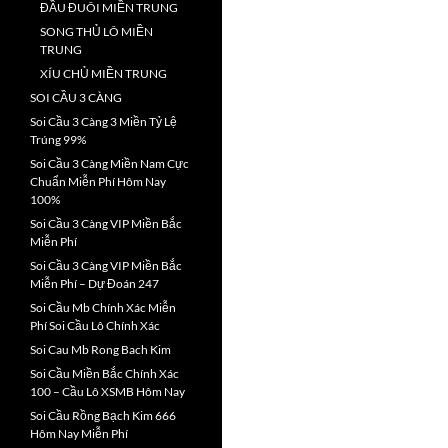
ĐẦU ĐUÔI MIỀN TRUNG
SONG THỦ LÔ MIỀN
TRUNG
XÍU CHỦ MIỀN TRUNG
SOI CẦU 3 CÀNG
Soi Cầu 3 Càng 3 Miền Tỷ Lệ
Trúng 99%
Soi Cầu 3 Càng Miền Nam Cực
Chuẩn Miễn Phí Hôm Nay
100%
Soi Cầu 3 Càng VIP Miền Bắc
Miễn Phí
Soi Cầu 3 Càng VIP Miền Bắc
Miễn Phí – Dự Đoán 247
Soi Cầu Mb Chính Xác Miễn
Phí Soi Cầu Lô Chính Xác
Soi Cau Mb Rong Bach Kim
Soi Cầu Miền Bắc Chính Xác
100 – Cầu Lô XSMB Hôm Nay
Soi Cầu Rồng Bạch Kim 666
Hôm Nay Miễn Phí