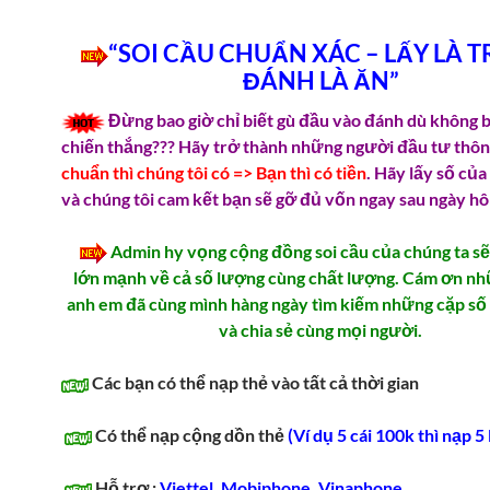
“SOI CẦU CHUẨN XÁC – LẤY LÀ T
ĐÁNH LÀ ĂN”
Đừng bao giờ chỉ biết gù đầu vào đánh dù không 
chiến thắng??? Hãy trở thành những người đầu tư thô
chuẩn thì chúng tôi có => Bạn thì có tiền
. Hãy lấy số của
và chúng tôi cam kết bạn sẽ gỡ đủ vốn ngay sau ngày h
Admin hy vọng cộng đồng soi cầu của chúng ta sẽ
lớn mạnh về cả số lượng cùng chất lượng. Cám ơn n
anh em đã cùng mình hàng ngày tìm kiếm những cặp số
và chia sẻ cùng mọi người.
Các bạn có thể nạp thẻ vào tất
cả thời gian
Có thể nạp cộng dồn thẻ
(Ví dụ 5 cái 100k thì nạp 5 
Hỗ trợ :
Viettel, Mobiphone, Vinaphone