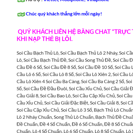
Chúc quý khách thắng lớn mỗi ngày!
QUÝ KHÁCH LIÊN HỆ BẰNG CHAT “TRỰC
KHI NẠP THẺ BỊ LỖI.
Soi Cầu Bạch Thủ Lô, Soi Cầu Bạch Thủ Lô 2 Nháy, Soi C
Lô, Soi Cầu Bạch Thủ Đề, Soi Cầu Song Thủ Đề, Soi Cầu Đề
Cầu Đề 6 Số, Soi Cầu Đề 8 Số, Soi Cầu Đề 10 Số, Soi Cầu L
Cầu Lô 6 Số, Soi Cầu Lô 8 Số, Soi Cầu Lô Xiên 2, Soi Cầu Lô
Cầu Lô Xiên 4 Soi Cầu Ba Càng, Soi Cầu Ba Càng 2 Số, Soi
Số, Soi Cầu Đề Đầu Đuôi, Soi Cầu Xỉu Chủ, Soi Cầu Giải Đ
Cầu Giải 8, Soi Cầu Bao Lô, Soi Cầu Cặp Xỉu Chủ, Soi Cầu 
Cầu Xỉu Chủ, Soi Cầu Giải Đặc Biệt, Soi Cầu Giải 8, Soi C
Soi Cầu Cặp Xỉu Chủ, Soi Cầu Lô 3 Số, Bạch Thủ Lô Chuẩ
Lô 2 Nháy Chuẩn, Song Thủ Lô Chuẩn, Bạch Thủ Đề Chuẩ
Đề Chuẩn, Đề 4 Số Chuẩn, Đề 6 Số Chuẩn, Đề 8 Số Chuẩ
Chuẩn, Lô 4 Số Chuẩn, Lô 6 Số Chuẩn, Lô 8 Số Chuẩn, Lô 