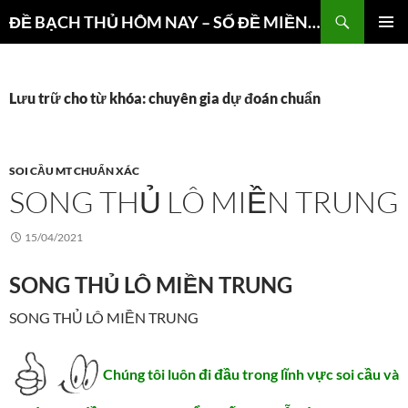
Chuyển
Tìm
ĐỀ BẠCH THỦ HÔM NAY – SỐ ĐỀ MIỀN NAM – DỰ ĐOÁN 3 CÀNG
đến
kiếm
TRÌNH
nội
ĐƠN CƠ
dung
SỞ
Lưu trữ cho từ khóa: chuyên gia dự đoán chuẩn
SOI CẦU MT CHUẨN XÁC
SONG THỦ LÔ MIỀN TRUNG
15/04/2021
SONG THỦ LÔ MIỀN TRUNG
SONG THỦ LÔ MIỀN TRUNG
Chúng tôi luôn đi đầu trong lĩnh vực soi cầu và