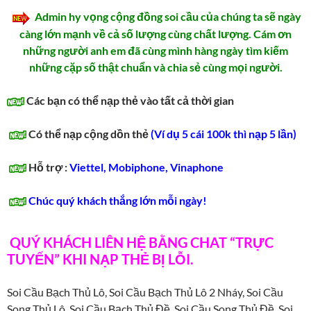
Admin hy vọng cộng đồng soi cầu của chúng ta sẽ ngày
càng lớn mạnh về cả số lượng cùng chất lượng. Cám ơn
những người anh em đã cùng mình hàng ngày tìm kiếm
những cặp số thật chuẩn và chia sẻ cùng mọi người.
Các bạn có thể nạp thẻ vào tất
cả thời gian
Có thể nạp cộng dồn thẻ
(Ví dụ 5 cái 100k thì nạp 5 lần)
Hỗ trợ :
Viettel, Mobiphone, Vinaphone
Chúc quý khách thắng lớn mỗi ngày!
QUÝ KHÁCH LIÊN HỆ BẰNG CHAT “TRỰC
TUYẾN” KHI NẠP THẺ BỊ LỖI.
Soi Cầu Bạch Thủ Lô, Soi Cầu Bạch Thủ Lô 2 Nháy, Soi Cầu
Song Thủ Lô, Soi Cầu Bạch Thủ Đề, Soi Cầu Song Thủ Đề, Soi