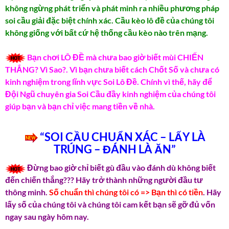
không ngừng phát triển và phát minh ra nhiều phương pháp
soi cầu giải đặc biệt chính xác. Cầu kèo lô đề của chúng tôi
không giống với bất cứ hệ thống cầu kèo nào trên mạng.
Bạn chơi LÔ ĐỀ mà chưa bao giờ biết mùi CHIẾN
THẮNG? Vì Sao?. Vì bạn chưa biết cách Chốt Số và chưa có
kinh nghiệm trong lĩnh vực Soi Lô Đề. Chính vì thế, hãy để
Đội Ngũ chuyên gia Soi Cầu đầy kinh nghiệm của chúng tôi
giúp bạn và bạn chỉ việc mang tiền về nhà.
“SOI CẦU CHUẨN XÁC – LẤY LÀ
TRÚNG – ĐÁNH LÀ ĂN”
Đừng bao giờ chỉ biết gù đầu vào đánh dù không biết
đến chiến thắng??? Hãy trở thành những người đầu tư
thông minh.
Số chuẩn thì chúng tôi có => Bạn thì có tiền
. Hãy
lấy số của chúng tôi và chúng tôi cam kết bạn sẽ gỡ đủ vốn
ngay sau ngày hôm nay.