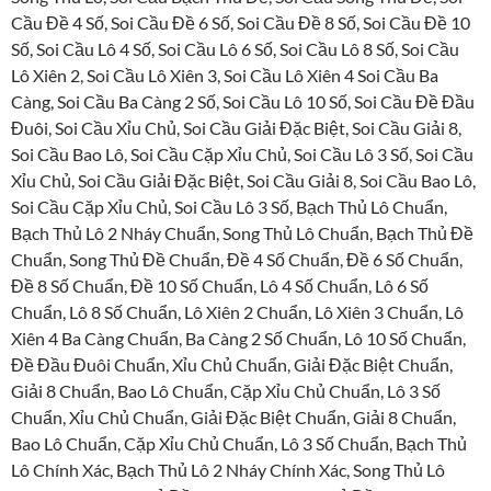
Cầu Đề 4 Số, Soi Cầu Đề 6 Số, Soi Cầu Đề 8 Số, Soi Cầu Đề 10
Số, Soi Cầu Lô 4 Số, Soi Cầu Lô 6 Số, Soi Cầu Lô 8 Số, Soi Cầu
Lô Xiên 2, Soi Cầu Lô Xiên 3, Soi Cầu Lô Xiên 4 Soi Cầu Ba
Càng, Soi Cầu Ba Càng 2 Số, Soi Cầu Lô 10 Số, Soi Cầu Đề Đầu
Đuôi, Soi Cầu Xỉu Chủ, Soi Cầu Giải Đặc Biệt, Soi Cầu Giải 8,
Soi Cầu Bao Lô, Soi Cầu Cặp Xỉu Chủ, Soi Cầu Lô 3 Số, Soi Cầu
Xỉu Chủ, Soi Cầu Giải Đặc Biệt, Soi Cầu Giải 8, Soi Cầu Bao Lô,
Soi Cầu Cặp Xỉu Chủ, Soi Cầu Lô 3 Số, Bạch Thủ Lô Chuẩn,
Bạch Thủ Lô 2 Nháy Chuẩn, Song Thủ Lô Chuẩn, Bạch Thủ Đề
Chuẩn, Song Thủ Đề Chuẩn, Đề 4 Số Chuẩn, Đề 6 Số Chuẩn,
Đề 8 Số Chuẩn, Đề 10 Số Chuẩn, Lô 4 Số Chuẩn, Lô 6 Số
Chuẩn, Lô 8 Số Chuẩn, Lô Xiên 2 Chuẩn, Lô Xiên 3 Chuẩn, Lô
Xiên 4 Ba Càng Chuẩn, Ba Càng 2 Số Chuẩn, Lô 10 Số Chuẩn,
Đề Đầu Đuôi Chuẩn, Xỉu Chủ Chuẩn, Giải Đặc Biệt Chuẩn,
Giải 8 Chuẩn, Bao Lô Chuẩn, Cặp Xỉu Chủ Chuẩn, Lô 3 Số
Chuẩn, Xỉu Chủ Chuẩn, Giải Đặc Biệt Chuẩn, Giải 8 Chuẩn,
Bao Lô Chuẩn, Cặp Xỉu Chủ Chuẩn, Lô 3 Số Chuẩn, Bạch Thủ
Lô Chính Xác, Bạch Thủ Lô 2 Nháy Chính Xác, Song Thủ Lô