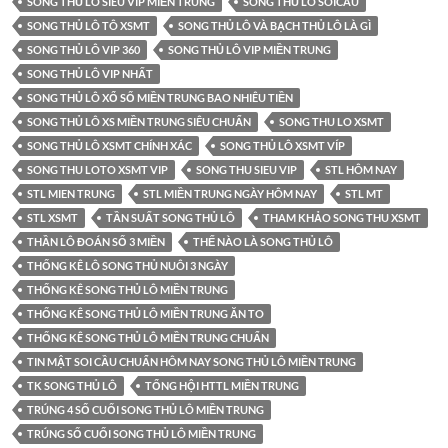
SONG THỦ LÔ SIÊU VIP MIỀN TRUNG
SONG THỦ LÔ SOICAU
SONG THỦ LÔ TÔ XSMT
SONG THỦ LÔ VÀ BẠCH THỦ LÔ LÀ GÌ
SONG THỦ LÔ VIP 360
SONG THỦ LÔ VIP MIỀN TRUNG
SONG THỦ LÔ VIP NHẤT
SONG THỦ LÔ XỔ SỐ MIỀN TRUNG BAO NHIÊU TIỀN
SONG THỦ LÔ XS MIỀN TRUNG SIÊU CHUẨN
SONG THU LO XSMT
SONG THỦ LÔ XSMT CHÍNH XÁC
SONG THỦ LÔ XSMT VÍP
SONG THU LOTO XSMT VIP
SONG THU SIEU VIP
STL HÔM NAY
STL MIEN TRUNG
STL MIỀN TRUNG NGÀY HÔM NAY
STL MT
STL XSMT
TẦN SUẤT SONG THỦ LÔ
THAM KHẢO SONG THU XSMT
THẦN LÔ ĐOÁN SỐ 3 MIỀN
THẾ NÀO LÀ SONG THỦ LÔ
THỐNG KÊ LÔ SONG THỦ NUÔI 3 NGÀY
THỐNG KÊ SONG THỦ LÔ MIỀN TRUNG
THỐNG KÊ SONG THỦ LÔ MIỀN TRUNG ĂN TO
THỐNG KÊ SONG THỦ LÔ MIỀN TRUNG CHUẨN
TIN MẬT SOI CẦU CHUẨN HÔM NAY SONG THỦ LÔ MIỀN TRUNG
TK SONG THỦ LÔ
TỔNG HỘI HTTL MIỀN TRUNG
TRÚNG 4 SỐ CUỐI SONG THỦ LÔ MIỀN TRUNG
TRÚNG SỐ CUỐI SONG THỦ LÔ MIỀN TRUNG