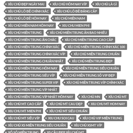
XỈU CHỦ ĐẸP NGÀY MAI
XỈU CHỦ HÔM NAY VÍP
XỈU CHỦ LÀ GÌ
XỈU CHỦ LÔ ĐỀ CHÍNH XÁC
XỈU CHỦ LÔ ĐỀ ĐẲNG CẤP
XỈU CHỦ LÔ ĐỀ HÔM NAY
XÍU CHỦ MIỀN NAM
XỈU CHỦ MIỀN NAM HÔM NAY
XIU CHU MIEN PHI
XÍU CHỦ MIỀN TRUNG
XỈU CHỦ MIỀN TRUNG ĂN BAO NHIÊU
XỈU CHỦ MIỀN TRUNG ĂN CHẮC
XỈU CHỦ MIỀN TRUNG CAO CẤP
XỈU CHỦ MIỀN TRUNG CHÍNH XÁC
XỈU CHỦ MIỀN TRUNG CHÍNH XÁC 100
XỈU CHỦ MIỀN TRUNG CHÍNH XÁC VÍP
XỈU CHỦ MIỀN TRUNG CHUẨN
XỈU CHỦ MIỀN TRUNG CHUẨN NHẤT
XỈU CHỦ MIỀN TRUNG ĐẸP
XỈU CHỦ MIỀN TRUNG HÔM NAY
XỈU CHỦ MIỀN TRUNG SIÊU CHUẨN
XỈU CHỦ MIỀN TRUNG SIÊU VÍP
XỈU CHỦ MIỀN TRUNG SỐ VIP ĐẸP
XỈU CHỦ MIỀN TRUNG SUPER VIP
XÍU CHỦ MIỀN TRUNG VÍP CHÍNH XÁC
XỈU CHỦ MIỀN TRUNG VÍP NHẤT
XỈU CHỦ MIỀN TRUNG VÍP NHẤT HÔM NAY
XÍU CHỦ MN
XÍU CHỦ MT
XỈU CHỦ MT CAO CẤP
XỈU CHỦ MT CAU DẸP
XIU CHU MT HOM NAY
XIU CHU MT MIEN PHI
XỈU CHỦ MT SIÊU CHUẨN
XỈU CHỦ MT SIÊU VÍP
XIU CHU SOI CAU
XỈU CHỦ VIP MIỀN TRUNG
XỈU CHỦ XS MIỀN TRUNG SIÊU CHUẨN
XỈU CHỦ XSMT VÍP
XỔ SỐ MIỀN TRUNG
XS CẦU ĐẸP XỈU CHỦ MT