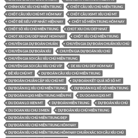
CHÍNH XÁC XỈU CHỦ MIỀN TRUNG
CHỐT CẦU XỈU CHỦ MIỀN TRUNG
CHỐT CẦU XỈU CHỦ MT HÔM NAY
CHỐT CẦU XSMT XỈU CHỦ MT
CHỐT ĐỀ SIÊU VIP NHẤT HIỆN NAY
CHỐT SỐ MIỀN TRUNG HÔM NAY
CHỐT SỐ XỈU CHỦ MIỀN TRUNG
CHOT XIU CHU DEP NHAT
CHOT XIU CHU DEP NHAT HOM NAY
CHỐT XỈU CHỦ MIỀN TRUNG
CHUYÊN GIA DỰ ĐOÁN CHUẨN
CHUYÊN GIA DỰ ĐOÁN CHUẨN XÍU CHỦ
CHUYÊN GIA DỰ ĐOÁN XÍU
CHUYÊN GIA DỰ ĐOÁN XÍU CHỦ
CHUYÊN GIA SOI CẦU XỈU CHỦ MIỀN TRUNG
CHUYÊN GIA SOI CẦU XÍU CHỦ VÍP
DE XIU CHU DEP HOM NAY
ĐỀ XỈU CHỦ MT
DỰ ĐOÁN CẦU XỈU CHỦ MIỀN TRUNG
DỰ ĐOÁN CHUẨN CẶP XÍU CHỦ MT
DỰ ĐOÁN KẾT QUẢ XỔ SỐ MT
DỰ ĐOÁN KQ XỈU CHỦ MIỀN TRUNG
DỰ ĐOÁN KQ XỔ SỐ MIỀN TRUNG
DỰ ĐOÁN KQXS MIỀN TRUNG MIỄN PHÍ
DU DOAN KQXS MT
DU DOAN LO XIEN MT
DỰ ĐOÁN MIỀN TRUNG
DỰ ĐOÁN XỈU CHỦ
DU DOAN XIU CHU 3 MIEN
DỰ ĐOÁN XỈU CHỦ MIỀN TRUNG
DỰ ĐOÁN XỈU CHỦ MIỀN TRUNG ĐẸP
DỰ ĐOÁN XỈU CHỦ MIỀN TRUNG HÔM NAY
DỰ ĐOÁN XỈU CHỦ MIỀN TRUNG HÔM NAY CHUẨN XÁC SOI CẦU XỈU CHỦ