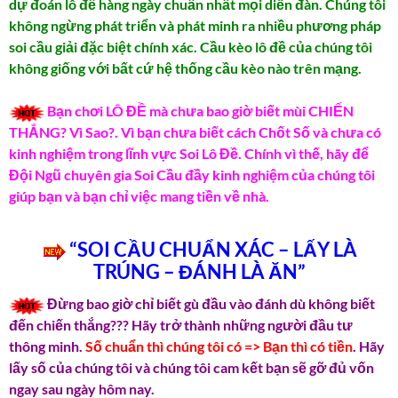
dự đoán lô đề hàng ngày chuẩn nhất mọi diễn đàn. Chúng tôi
không ngừng phát triển và phát minh ra nhiều phương pháp
soi cầu giải đặc biệt chính xác. Cầu kèo lô đề của chúng tôi
không giống với bất cứ hệ thống cầu kèo nào trên mạng.
Bạn chơi LÔ ĐỀ mà chưa bao giờ biết mùi CHIẾN
THẮNG? Vì Sao?. Vì bạn chưa biết cách Chốt Số và chưa có
kinh nghiệm trong lĩnh vực Soi Lô Đề. Chính vì thế, hãy để
Đội Ngũ chuyên gia Soi Cầu đầy kinh nghiệm của chúng tôi
giúp bạn và bạn chỉ việc mang tiền về nhà.
“SOI CẦU CHUẨN XÁC – LẤY LÀ
TRÚNG – ĐÁNH LÀ ĂN”
Đừng bao giờ chỉ biết gù đầu vào đánh dù không biết
đến chiến thắng??? Hãy trở thành những người đầu tư
thông minh.
Số chuẩn thì chúng tôi có => Bạn thì có tiền
. Hãy
lấy số của chúng tôi và chúng tôi cam kết bạn sẽ gỡ đủ vốn
ngay sau ngày hôm nay.