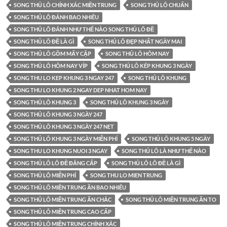
SONG THỦ LÔ CHÍNH XÁC MIỀN TRUNG
SONG THỦ LÔ CHUẨN
SONG THỦ LÔ ĐÁNH BAO NHIÊU
SONG THỦ LÔ ĐÁNH NHƯ THẾ NÀO SONG THỦ LÔ ĐỀ
SONG THỦ LÔ ĐỀ LÀ GÌ
SONG THỦ LÔ ĐẸP NHẤT NGÀY MAI
SONG THỦ LÔ GỒM MẤY CẶP
SONG THỦ LÔ HÔM NAY
SONG THỦ LÔ HÔM NAY VÍP
SONG THỦ LÔ KÉP KHUNG 3 NGÀY
SONG THU LO KEP KHUNG 3 NGAY 247
SONG THỦ LÔ KHUNG
SONG THU LO KHUNG 2 NGAY DEP NHAT HOM NAY
SONG THỦ LÔ KHUNG 3
SONG THỦ LÔ KHUNG 3 NGÀY
SONG THỦ LÔ KHUNG 3 NGÀY 247
SONG THỦ LÔ KHUNG 3 NGÀY 247 NET
SONG THỦ LÔ KHUNG 3 NGÀY MIỄN PHÍ
SONG THỦ LÔ KHUNG 5 NGÀY
SONG THU LO KHUNG NUOI 3 NGAY
SONG THỦ LÔ LÀ NHƯ THẾ NÀO
SONG THỦ LÔ LÔ ĐỀ ĐẲNG CẤP
SONG THỦ LÔ LÔ ĐỀ LÀ GÌ
SONG THỦ LÔ MIỄN PHÍ
SONG THU LO MIEN TRUNG
SONG THỦ LÔ MIỀN TRUNG ĂN BAO NHIÊU
SONG THỦ LÔ MIỀN TRUNG ĂN CHẮC
SONG THỦ LÔ MIỀN TRUNG ĂN TO
SONG THỦ LÔ MIỀN TRUNG CAO CẤP
SONG THỦ LÔ MIỀN TRUNG CHÍNH XÁC