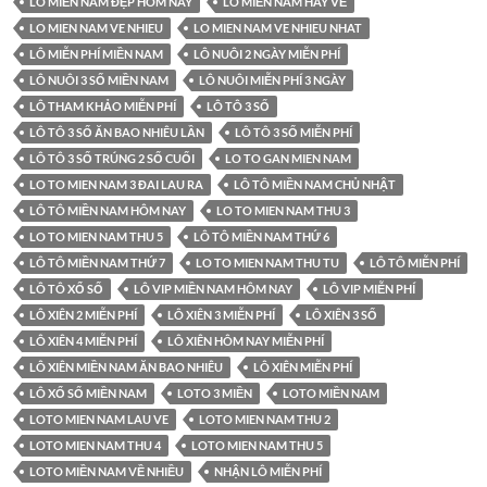
LÔ MIỀN NAM ĐẸP HÔM NAY
LÔ MIỀN NAM HAY VỀ
LO MIEN NAM VE NHIEU
LO MIEN NAM VE NHIEU NHAT
LÔ MIỄN PHÍ MIỀN NAM
LÔ NUÔI 2 NGÀY MIỄN PHÍ
LÔ NUÔI 3 SỐ MIỀN NAM
LÔ NUÔI MIỄN PHÍ 3 NGÀY
LÔ THAM KHẢO MIỄN PHÍ
LÔ TÔ 3 SỐ
LÔ TÔ 3 SỐ ĂN BAO NHIÊU LẦN
LÔ TÔ 3 SỐ MIỄN PHÍ
LÔ TÔ 3 SỐ TRÚNG 2 SỐ CUỐI
LO TO GAN MIEN NAM
LO TO MIEN NAM 3 ĐAI LAU RA
LÔ TÔ MIỀN NAM CHỦ NHẬT
LÔ TÔ MIỀN NAM HÔM NAY
LO TO MIEN NAM THU 3
LO TO MIEN NAM THU 5
LÔ TÔ MIỀN NAM THỨ 6
LÔ TÔ MIỀN NAM THỨ 7
LO TO MIEN NAM THU TU
LÔ TÔ MIỄN PHÍ
LÔ TÔ XỔ SỐ
LÔ VIP MIỀN NAM HÔM NAY
LÔ VIP MIỄN PHÍ
LÔ XIÊN 2 MIỄN PHÍ
LÔ XIÊN 3 MIỄN PHÍ
LÔ XIÊN 3 SỐ
LÔ XIÊN 4 MIỄN PHÍ
LÔ XIÊN HÔM NAY MIỄN PHÍ
LÔ XIÊN MIỀN NAM ĂN BAO NHIÊU
LÔ XIÊN MIỄN PHÍ
LÔ XỔ SỐ MIỀN NAM
LOTO 3 MIỀN
LOTO MIỀN NAM
LOTO MIEN NAM LAU VE
LOTO MIEN NAM THU 2
LOTO MIEN NAM THU 4
LOTO MIEN NAM THU 5
LOTO MIỀN NAM VỀ NHIỀU
NHẬN LÔ MIỄN PHÍ