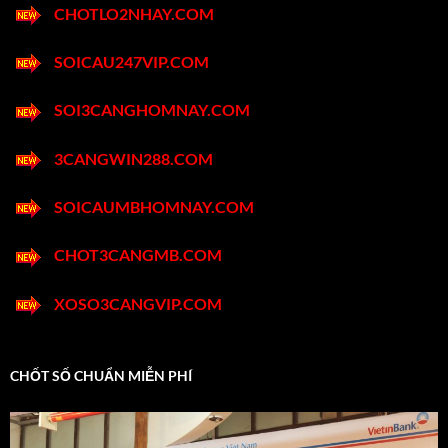
CHOTLO2NHAY.COM
SOICAU247VIP.COM
SOI3CANGHOMNAY.COM
3CANGWIN288.COM
SOICAUMBHOMNAY.COM
CHOT3CANGMB.COM
XOSO3CANGVIP.COM
CHỐT SỐ CHUẨN MIỄN PHÍ