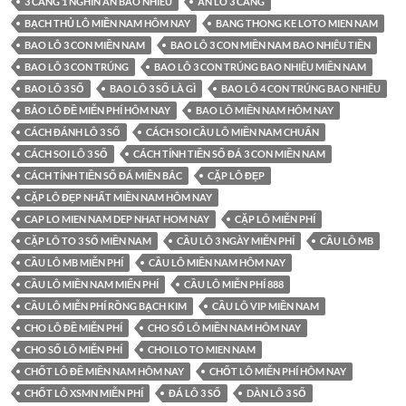
3 CÀNG 1 NGHÌN AN BAO NHIÊU
ĂN LÔ 3 CÀNG
BẠCH THỦ LÔ MIỀN NAM HÔM NAY
BANG THONG KE LOTO MIEN NAM
BAO LÔ 3 CON MIỀN NAM
BAO LÔ 3 CON MIỀN NAM BAO NHIÊU TIỀN
BAO LÔ 3 CON TRÚNG
BAO LÔ 3 CON TRÚNG BAO NHIÊU MIỀN NAM
BAO LÔ 3 SỐ
BAO LÔ 3 SỐ LÀ GÌ
BAO LÔ 4 CON TRÚNG BAO NHIÊU
BẢO LÔ ĐỀ MIỄN PHÍ HÔM NAY
BAO LÔ MIỀN NAM HÔM NAY
CÁCH ĐÁNH LÔ 3 SỐ
CÁCH SOI CẦU LÔ MIỀN NAM CHUẨN
CÁCH SOI LÔ 3 SỐ
CÁCH TÍNH TIỀN SỐ ĐÁ 3 CON MIỀN NAM
CÁCH TÍNH TIỀN SỐ ĐÁ MIỀN BẮC
CẶP LÔ ĐẸP
CẶP LÔ ĐẸP NHẤT MIỀN NAM HÔM NAY
CAP LO MIEN NAM DEP NHAT HOM NAY
CẶP LÔ MIỄN PHÍ
CẶP LÔ TO 3 SỐ MIỀN NAM
CẦU LÔ 3 NGÀY MIỄN PHÍ
CẦU LÔ MB
CẦU LÔ MB MIỄN PHÍ
CẦU LÔ MIỀN NAM HÔM NAY
CẦU LÔ MIỀN NAM MIỂN PHÍ
CẦU LÔ MIỄN PHÍ 888
CẦU LÔ MIỄN PHÍ RỒNG BẠCH KIM
CẦU LÔ VIP MIỀN NAM
CHO LÔ ĐỀ MIỄN PHÍ
CHO SỐ LÔ MIỀN NAM HÔM NAY
CHO SỐ LÔ MIỄN PHÍ
CHOI LO TO MIEN NAM
CHỐT LÔ ĐỀ MIỀN NAM HÔM NAY
CHỐT LÔ MIỄN PHÍ HÔM NAY
CHỐT LÔ XSMN MIỄN PHÍ
ĐÁ LÔ 3 SỐ
DÀN LÔ 3 SỐ