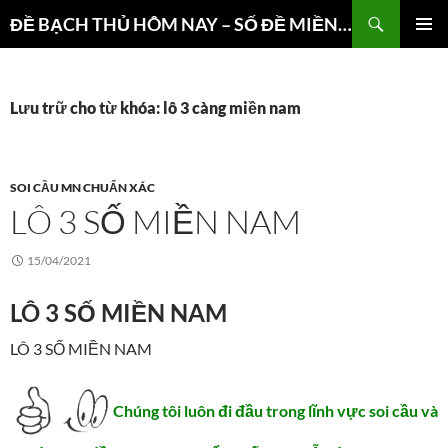
Chuyển
Tìm
ĐỀ BẠCH THỦ HÔM NAY – SỐ ĐỀ MIỀN NAM – DỰ ĐOÁN 3 CÀNG
đến
kiếm
TRÌNH
nội
ĐƠN CƠ
dung
SỞ
Lưu trữ cho từ khóa: lô 3 càng miền nam
SOI CẦU MN CHUẨN XÁC
LÔ 3 SỐ MIỀN NAM
15/04/2021
LÔ 3 SỐ MIỀN NAM
LÔ 3 SỐ MIỀN NAM
Chúng tôi luôn đi đầu trong lĩnh vực soi cầu và