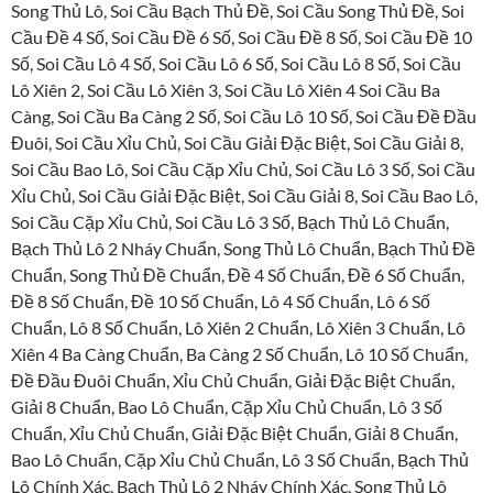
Song Thủ Lô, Soi Cầu Bạch Thủ Đề, Soi Cầu Song Thủ Đề, Soi
Cầu Đề 4 Số, Soi Cầu Đề 6 Số, Soi Cầu Đề 8 Số, Soi Cầu Đề 10
Số, Soi Cầu Lô 4 Số, Soi Cầu Lô 6 Số, Soi Cầu Lô 8 Số, Soi Cầu
Lô Xiên 2, Soi Cầu Lô Xiên 3, Soi Cầu Lô Xiên 4 Soi Cầu Ba
Càng, Soi Cầu Ba Càng 2 Số, Soi Cầu Lô 10 Số, Soi Cầu Đề Đầu
Đuôi, Soi Cầu Xỉu Chủ, Soi Cầu Giải Đặc Biệt, Soi Cầu Giải 8,
Soi Cầu Bao Lô, Soi Cầu Cặp Xỉu Chủ, Soi Cầu Lô 3 Số, Soi Cầu
Xỉu Chủ, Soi Cầu Giải Đặc Biệt, Soi Cầu Giải 8, Soi Cầu Bao Lô,
Soi Cầu Cặp Xỉu Chủ, Soi Cầu Lô 3 Số, Bạch Thủ Lô Chuẩn,
Bạch Thủ Lô 2 Nháy Chuẩn, Song Thủ Lô Chuẩn, Bạch Thủ Đề
Chuẩn, Song Thủ Đề Chuẩn, Đề 4 Số Chuẩn, Đề 6 Số Chuẩn,
Đề 8 Số Chuẩn, Đề 10 Số Chuẩn, Lô 4 Số Chuẩn, Lô 6 Số
Chuẩn, Lô 8 Số Chuẩn, Lô Xiên 2 Chuẩn, Lô Xiên 3 Chuẩn, Lô
Xiên 4 Ba Càng Chuẩn, Ba Càng 2 Số Chuẩn, Lô 10 Số Chuẩn,
Đề Đầu Đuôi Chuẩn, Xỉu Chủ Chuẩn, Giải Đặc Biệt Chuẩn,
Giải 8 Chuẩn, Bao Lô Chuẩn, Cặp Xỉu Chủ Chuẩn, Lô 3 Số
Chuẩn, Xỉu Chủ Chuẩn, Giải Đặc Biệt Chuẩn, Giải 8 Chuẩn,
Bao Lô Chuẩn, Cặp Xỉu Chủ Chuẩn, Lô 3 Số Chuẩn, Bạch Thủ
Lô Chính Xác, Bạch Thủ Lô 2 Nháy Chính Xác, Song Thủ Lô