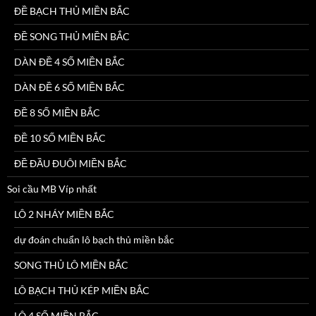
ĐỀ BẠCH THỦ MIỀN BẮC
ĐỀ SONG THỦ MIỀN BẮC
DÀN ĐỀ 4 SỐ MIỀN BẮC
DÀN ĐỀ 6 SỐ MIỀN BẮC
ĐỀ 8 SỐ MIỀN BẮC
ĐỀ 10 SỐ MIỀN BẮC
ĐỀ ĐẦU ĐUÔI MIỀN BẮC
Soi cầu MB Víp nhất
LÔ 2 NHÁY MIỀN BẮC
dự đoán chuẩn lô bạch thủ miền bắc
SONG THỦ LÔ MIỀN BẮC
LÔ BẠCH THỦ KÉP MIỀN BẮC
LÔ 4 SỐ MIỀN BẮC