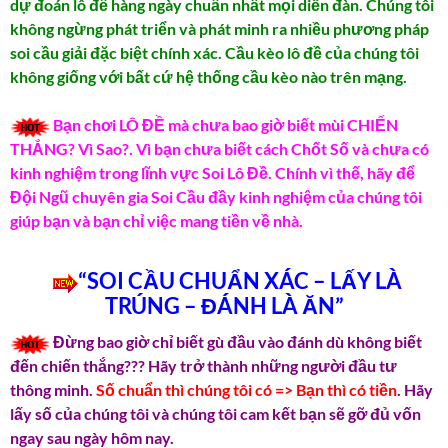
dự đoán lô đề hàng ngày chuẩn nhất mọi diễn đàn. Chúng tôi
không ngừng phát triển và phát minh ra nhiều phương pháp
soi cầu giải đặc biệt chính xác. Cầu kèo lô đề của chúng tôi
không giống với bất cứ hệ thống cầu kèo nào trên mạng.
Bạn chơi LÔ ĐỀ mà chưa bao giờ biết mùi CHIẾN
THẮNG? Vì Sao?. Vì bạn chưa biết cách Chốt Số và chưa có
kinh nghiệm trong lĩnh vực Soi Lô Đề. Chính vì thế, hãy để
Đội Ngũ chuyên gia Soi Cầu đầy kinh nghiệm của chúng tôi
giúp bạn và bạn chỉ việc mang tiền về nhà.
“SOI CẦU CHUẨN XÁC – LẤY LÀ
TRÚNG – ĐÁNH LÀ ĂN”
Đừng bao giờ chỉ biết gù đầu vào đánh dù không biết
đến chiến thắng??? Hãy trở thành những người đầu tư
thông minh.
Số chuẩn thì chúng tôi có => Bạn thì có tiền
. Hãy
lấy số của chúng tôi và chúng tôi cam kết bạn sẽ gỡ đủ vốn
ngay sau ngày hôm nay.