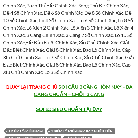
Chính Xác, Bạch Thủ Đề Chính Xác, Song Thủ Đề Chính Xác,
Đề 4 Số Chính Xác, Đề 6 Số Chính Xác, Đề 8 Số Chính Xác, Đề
10 Số Chính Xác, Lô 4 Số Chính Xác, Lô 6 Số Chính Xác, Lô 8 Số
Chính Xác, Lô Xiên 2 Chính Xác, Lô Xiên 3 Chính Xác, Lô Xiên 4
Chính Xác, 3 Càng Chính Xác, 3 Càng 2 Số Chính Xác, Lô 10 Số
Chính Xác, Đề Đầu Đuôi Chính Xác, Xỉu Chủ Chính Xác, Giải
Đặc Biệt Chính Xác, Giải 8 Chính Xác, Bao Lô Chính Xác, Cặp
Xỉu Chủ Chính Xác, Lô 3 Số Chính Xác, Xỉu Chủ Chính Xác, Giải
Đặc Biệt Chính Xác, Giải 8 Chính Xác, Bao Lô Chính Xác, Cặp
Xỉu Chủ Chính Xác, Lô 3 Số Chính Xác
QUAY LẠI TRANG CHỦ
SOI CẦU 3 CÀNG HÔM NAY – BA
CÀNG CHUẨN – CHỐT 3 CÀNG
SOI LÔ SIÊU CHUẨN TẠI ĐÂY
1 ĐIỂM LÔ MIỀN NAM
1 ĐIỂM LÔ MIỀN NAM BAO NHIÊU TIỀN