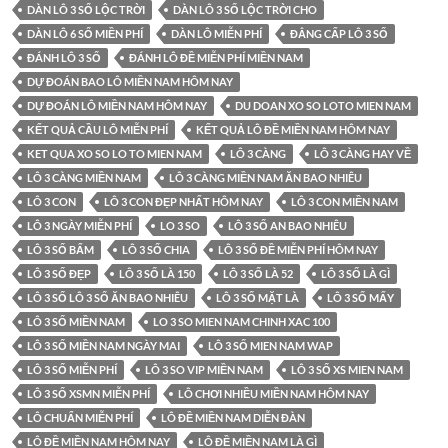
DÀN LÔ 3 SỐ LỘC TRỜI
DÀN LÔ 3 SỐ LỘC TRỜI CHO
DÀN LÔ 6 SỐ MIỀN PHÍ
DÀN LÔ MIỄN PHÍ
ĐẲNG CẤP LÔ 3 SỐ
ĐÁNH LÔ 3 SỐ
ĐÁNH LÔ ĐỀ MIỄN PHÍ MIỀN NAM
DỰ ĐOÁN BAO LÔ MIỀN NAM HÔM NAY
DỰ ĐOÁN LÔ MIỀN NAM HÔM NAY
DU DOAN XO SO LOTO MIEN NAM
KẾT QUẢ CẦU LÔ MIỄN PHÍ
KẾT QUẢ LÔ ĐỀ MIỀN NAM HÔM NAY
KET QUA XO SO LO TO MIEN NAM
LÔ 3 CÀNG
LÔ 3 CÀNG HAY VỀ
LÔ 3 CÀNG MIỀN NAM
LÔ 3 CÀNG MIỀN NAM ĂN BAO NHIÊU
LÔ 3 CON
LÔ 3 CON ĐẸP NHẤT HÔM NAY
LÔ 3 CON MIỀN NAM
LÔ 3 NGÀY MIỄN PHÍ
LO 3 SO
LÔ 3 SỐ AN BAO NHIÊU
LÔ 3 SỐ BẤM
LÔ 3 SỐ CHIA
LÔ 3 SỐ ĐỀ MIỄN PHÍ HÔM NAY
LÔ 3 SỐ ĐẸP
LÔ 3 SỐ LÀ 150
LÔ 3 SỐ LÀ 52
LÔ 3 SỐ LÀ GÌ
LÔ 3 SỐ LÔ 3 SỐ ĂN BAO NHIÊU
LÔ 3 SỐ MẶT LÀ
LÔ 3 SỐ MẤY
LÔ 3 SỐ MIỀN NAM
LO 3 SO MIEN NAM CHINH XAC 100
LÔ 3 SỐ MIỀN NAM NGÀY MAI
LÔ 3 SỐ MIEN NAM WAP
LÔ 3 SỐ MIỄN PHÍ
LÔ 3 SO VIP MIỀN NAM
LÔ 3 SỐ XS MIEN NAM
LÔ 3 SỐ XSMN MIỄN PHÍ
LÔ CHƠI NHIỀU MIỀN NAM HÔM NAY
LÔ CHUẨN MIỄN PHÍ
LÔ ĐỀ MIỀN NAM DIỄN ĐÀN
LÔ ĐỀ MIỀN NAM HÔM NAY
LÔ ĐỀ MIỀN NAM LÀ GÌ