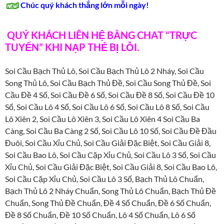
Chúc quý khách thắng lớn mỗi ngày!
QUÝ KHÁCH LIÊN HỆ BẰNG CHAT “TRỰC
TUYẾN” KHI NẠP THẺ BỊ LỖI.
Soi Cầu Bạch Thủ Lô, Soi Cầu Bạch Thủ Lô 2 Nháy, Soi Cầu
Song Thủ Lô, Soi Cầu Bạch Thủ Đề, Soi Cầu Song Thủ Đề, Soi
Cầu Đề 4 Số, Soi Cầu Đề 6 Số, Soi Cầu Đề 8 Số, Soi Cầu Đề 10
Số, Soi Cầu Lô 4 Số, Soi Cầu Lô 6 Số, Soi Cầu Lô 8 Số, Soi Cầu
Lô Xiên 2, Soi Cầu Lô Xiên 3, Soi Cầu Lô Xiên 4 Soi Cầu Ba
Càng, Soi Cầu Ba Càng 2 Số, Soi Cầu Lô 10 Số, Soi Cầu Đề Đầu
Đuôi, Soi Cầu Xỉu Chủ, Soi Cầu Giải Đặc Biệt, Soi Cầu Giải 8,
Soi Cầu Bao Lô, Soi Cầu Cặp Xỉu Chủ, Soi Cầu Lô 3 Số, Soi Cầu
Xỉu Chủ, Soi Cầu Giải Đặc Biệt, Soi Cầu Giải 8, Soi Cầu Bao Lô,
Soi Cầu Cặp Xỉu Chủ, Soi Cầu Lô 3 Số, Bạch Thủ Lô Chuẩn,
Bạch Thủ Lô 2 Nháy Chuẩn, Song Thủ Lô Chuẩn, Bạch Thủ Đề
Chuẩn, Song Thủ Đề Chuẩn, Đề 4 Số Chuẩn, Đề 6 Số Chuẩn,
Đề 8 Số Chuẩn, Đề 10 Số Chuẩn, Lô 4 Số Chuẩn, Lô 6 Số