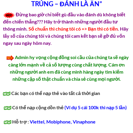
TRÚNG – ĐÁNH LÀ ĂN”
Đừng bao giờ chỉ biết gù đầu vào đánh dù không biết
đến chiến thắng??? Hãy trở thành những người đầu tư
thông minh.
Số chuẩn thì chúng tôi có => Bạn thì có tiền
. Hãy
lấy số của chúng tôi và chúng tôi cam kết bạn sẽ gỡ đủ vốn
ngay sau ngày hôm nay.
Admin hy vọng cộng đồng soi cầu của chúng ta sẽ ngày
càng lớn mạnh về cả số lượng cùng chất lượng. Cám ơn
những người anh em đã cùng mình hàng ngày tìm kiếm
những cặp số thật chuẩn và chia sẻ cùng mọi người.
Các bạn có thể nạp thẻ vào tất
cả thời gian
Có thể nạp cộng dồn thẻ
(Ví dụ 5 cái 100k thì nạp 5 lần)
Hỗ trợ :
Viettel, Mobiphone, Vinaphone