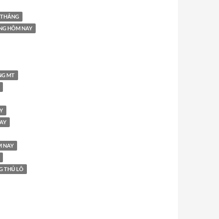
C THẮNG
UNG HÔM NAY
NG MT
Y
NAY
M NAY
G THỦ LÔ