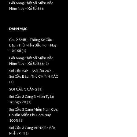
Giờ Vàng Chốt Số Miền Bắc
Hôm Nay – Xổ Số 666
DANH MỤC
Cau XSMB – Thống Kê Cầu
Bạch Thủ Miền Bắc Hôm Nay
– Xổ Số
(1)
Giờ Vàng Chốt Số Miền Bắc
Hôm Nay – Xổ Số 666
(1)
Soi Cầu 24h – Soi Cầu 247 –
Soi Cầu Bạch Thủ CHÍNH XÁC
(1)
SOI CẦU 3 CÀNG
(1)
Soi Cầu 3 Càng 3 Miền Tỷ Lệ
Trúng 99%
(1)
Soi Cầu 3 Càng Miền Nam Cực
Chuẩn Miễn Phí Hôm Nay
100%
(1)
Soi Cầu 3 Càng VIP Miền Bắc
Miễn Phí
(1)