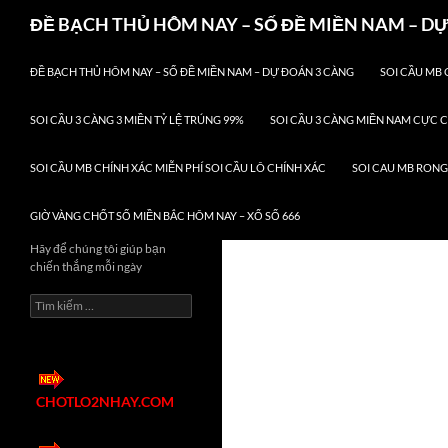
Chuyển
Tìm
ĐỀ BẠCH THỦ HÔM NAY – SỐ ĐỀ MIỀN NAM – D
đến
kiếm
nội
ĐỀ BẠCH THỦ HÔM NAY – SỐ ĐỀ MIỀN NAM – DỰ ĐOÁN 3 CÀNG
SOI CẦU MB
dung
SOI CẦU 3 CÀNG 3 MIỀN TỶ LỆ TRÚNG 99%
SOI CẦU 3 CÀNG MIỀN NAM CỰC 
SOI CẦU MB CHÍNH XÁC MIỄN PHÍ SOI CẦU LÔ CHÍNH XÁC
SOI CAU MB RONG
GIỜ VÀNG CHỐT SỐ MIỀN BẮC HÔM NAY – XỔ SỐ 666
Hãy để chúng tôi giúp bạn
chiến thắng mỗi ngày
Tìm
kiếm
cho:
CHOTLO2NHAY.COM