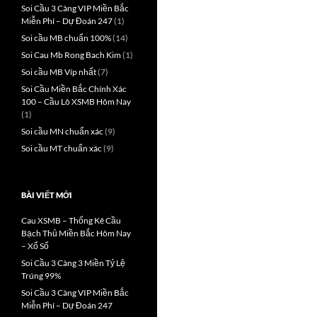
Soi Cầu 3 Càng VIP Miền Bắc
Miễn Phí – Dự Đoán 247
(1)
Soi cầu MB chuẩn 100%
(14)
Soi Cau Mb Rong Bach Kim
(1)
Soi cầu MB Víp nhất
(7)
Soi Cầu Miền Bắc Chính Xác
100 – Cầu Lô XSMB Hôm Nay
(1)
Soi cầu MN chuẩn xác
(9)
Soi cầu MT chuẩn xác
(9)
BÀI VIẾT MỚI
Cau XSMB – Thống Kê Cầu
Bạch Thủ Miền Bắc Hôm Nay
– Xổ Số
Soi Cầu 3 Càng 3 Miền Tỷ Lệ
Trúng 99%
Soi Cầu 3 Càng VIP Miền Bắc
Miễn Phí – Dự Đoán 247