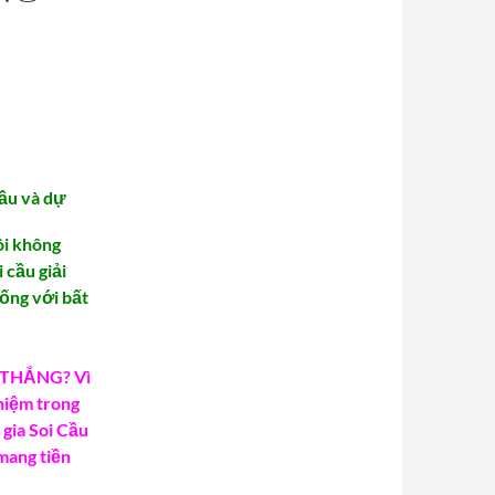
cầu và dự
ôi không
 cầu giải
iống với bất
N THẮNG? Vì
hiệm trong
 gia Soi Cầu
mang tiền