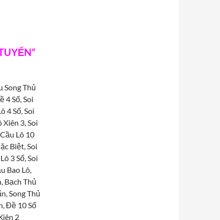
 TUYẾN”
ầu Song Thủ
 4 Số, Soi
ô 4 Số, Soi
 Xiên 3, Soi
 Cầu Lô 10
ặc Biệt, Soi
Lô 3 Số, Soi
ầu Bao Lô,
n, Bạch Thủ
n, Song Thủ
n, Đề 10 Số
Xiên 2