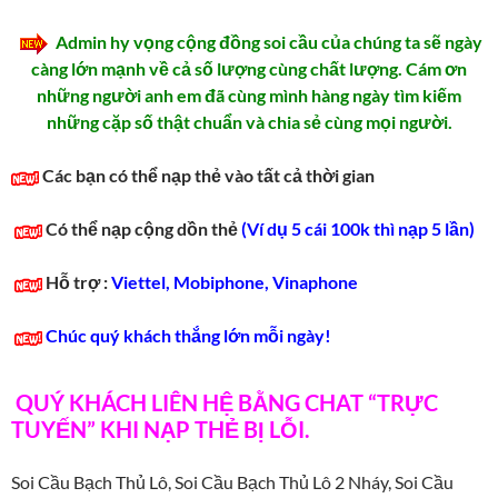
Admin hy vọng cộng đồng soi cầu của chúng ta sẽ ngày
càng lớn mạnh về cả số lượng cùng chất lượng. Cám ơn
những người anh em đã cùng mình hàng ngày tìm kiếm
những cặp số thật chuẩn và chia sẻ cùng mọi người.
Các bạn có thể nạp thẻ vào tất
cả thời gian
Có thể nạp cộng dồn thẻ
(Ví dụ 5 cái 100k thì nạp 5 lần)
Hỗ trợ :
Viettel, Mobiphone, Vinaphone
Chúc quý khách thắng lớn mỗi ngày!
QUÝ KHÁCH LIÊN HỆ BẰNG CHAT “TRỰC
TUYẾN” KHI NẠP THẺ BỊ LỖI.
Soi Cầu Bạch Thủ Lô, Soi Cầu Bạch Thủ Lô 2 Nháy, Soi Cầu