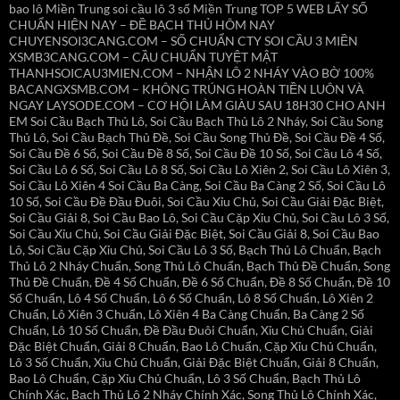
bao lô Miền Trung soi cầu lô 3 số Miền Trung TOP 5 WEB LẤY SỐ
CHUẨN HIỆN NAY – ĐỀ BẠCH THỦ HÔM NAY
CHUYENSOI3CANG.COM – SỐ CHUẨN CTY SOI CẦU 3 MIỀN
XSMB3CANG.COM – CẦU CHUẨN TUYỆT MẬT
THANHSOICAU3MIEN.COM – NHẬN LÔ 2 NHÁY VÀO BỜ 100%
BACANGXSMB.COM – KHÔNG TRÚNG HOÀN TIỀN LUÔN VÀ
NGAY LAYSODE.COM – CƠ HỘI LÀM GIÀU SAU 18H30 CHO ANH
EM Soi Cầu Bạch Thủ Lô, Soi Cầu Bạch Thủ Lô 2 Nháy, Soi Cầu Song
Thủ Lô, Soi Cầu Bạch Thủ Đề, Soi Cầu Song Thủ Đề, Soi Cầu Đề 4 Số,
Soi Cầu Đề 6 Số, Soi Cầu Đề 8 Số, Soi Cầu Đề 10 Số, Soi Cầu Lô 4 Số,
Soi Cầu Lô 6 Số, Soi Cầu Lô 8 Số, Soi Cầu Lô Xiên 2, Soi Cầu Lô Xiên 3,
Soi Cầu Lô Xiên 4 Soi Cầu Ba Càng, Soi Cầu Ba Càng 2 Số, Soi Cầu Lô
10 Số, Soi Cầu Đề Đầu Đuôi, Soi Cầu Xỉu Chủ, Soi Cầu Giải Đặc Biệt,
Soi Cầu Giải 8, Soi Cầu Bao Lô, Soi Cầu Cặp Xỉu Chủ, Soi Cầu Lô 3 Số,
Soi Cầu Xỉu Chủ, Soi Cầu Giải Đặc Biệt, Soi Cầu Giải 8, Soi Cầu Bao
Lô, Soi Cầu Cặp Xỉu Chủ, Soi Cầu Lô 3 Số, Bạch Thủ Lô Chuẩn, Bạch
Thủ Lô 2 Nháy Chuẩn, Song Thủ Lô Chuẩn, Bạch Thủ Đề Chuẩn, Song
Thủ Đề Chuẩn, Đề 4 Số Chuẩn, Đề 6 Số Chuẩn, Đề 8 Số Chuẩn, Đề 10
Số Chuẩn, Lô 4 Số Chuẩn, Lô 6 Số Chuẩn, Lô 8 Số Chuẩn, Lô Xiên 2
Chuẩn, Lô Xiên 3 Chuẩn, Lô Xiên 4 Ba Càng Chuẩn, Ba Càng 2 Số
Chuẩn, Lô 10 Số Chuẩn, Đề Đầu Đuôi Chuẩn, Xỉu Chủ Chuẩn, Giải
Đặc Biệt Chuẩn, Giải 8 Chuẩn, Bao Lô Chuẩn, Cặp Xỉu Chủ Chuẩn,
Lô 3 Số Chuẩn, Xỉu Chủ Chuẩn, Giải Đặc Biệt Chuẩn, Giải 8 Chuẩn,
Bao Lô Chuẩn, Cặp Xỉu Chủ Chuẩn, Lô 3 Số Chuẩn, Bạch Thủ Lô
Chính Xác, Bạch Thủ Lô 2 Nháy Chính Xác, Song Thủ Lô Chính Xác,