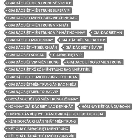
GIẢI ĐẶC BIỆT MIỀN TRUNG SỐ VIP ĐẸP
GIẢI ĐẶC BIỆT MIỀN TRUNG SUPER VIP
GIAI DAC BIET MIỀN TRUNG VÍP CHÍNH XÁC
GIẢI ĐẶC BIỆT MIỀN TRUNG VÍP NHẤT
GIẢI ĐẶC BIỆT MIỀN TRUNG VÍP NHẤT HÔM NAY
GIAI DAC BIET MN
GIAI DAC BIET MN HOM NAY
GIẢI ĐẶC BIỆT MT CAU DẸP
GIẢI ĐẶC BIỆT MT SIÊU CHUẨN
GIẢI ĐẶC BIỆT SIÊU VIP
GIAI DAC BIET SOI CAU
GIẢI ĐẶC BIỆT VIP
GIẢI ĐẶC BIỆT VIP MIỀN TRUNG
GIAI DAC BIET XO SO MIEN TRUNG
GIẢI ĐẶC BIỆT XỔ SỐ MIỀN TRUNG BAO NHIÊU TIỀN
GIẢI ĐẶC BIỆT XS MIỀN TRUNG SIÊU CHUẨN
GIẢI ĐẶC BIỆTMIỀN TRUNG ĂN BAO NHIÊU
GIẢI ĐẶC BIỆTMIỀN TRUNG VIP
GIỜ VÀNG CHỐT SỐ MIỀN TRUNG HÔM NAY
HÔM NAY GIẢI ĐẶC BIỆT NÀO ĐẸP NHẤT
HÔM NAY KẾT QUẢ DỰ ĐOÁN
HƯỚNG DẪN BÍ QUYẾT ĐÁNH GIẢI ĐẶC BIỆT CỰC HIỆU QUẢ
KÊNH SOI CẦU CHUẨN NHẤT MIỀN TRUNG
KẾT QUẢ GIẢI ĐẶC BIỆT MIỀN TRUNG
KẾT QUẢ GIẢI ĐẶC BIỆT MIỀN TRUNG VÍP