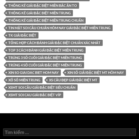
THỐNG KÊ GIẢI ĐẶC BIỆT MIỀN BẮC ĂN TO
THỐNG KÊ GIẢI ĐẶC BIỆT MIỀN TRUNG
THỐNG KÊ GIẢI ĐẶC BIỆT MIỀN TRUNG CHUẨN
TIN MẬT SOI CẦU CHUẨN HÔM NAY GIẢI ĐẶC BIỆT MIỀN TRUNG
TK GIẢI ĐẶC BIỆT
TỔNG HỢP CÁCH ĐÁNH GIẢI ĐẶC BIỆT CHUẨN XÁC NHẤT
TOP 3 CÁCH ĐÁNH GIẢI ĐẶC BIỆT MIỀN TRUNG
TRÚNG 3 SỐ CUỐI GIẢI ĐẶC BIỆT MIỀN TRUNG
TRÚNG 4 SỐ CUỐI GIẢI ĐẶC BIỆT MIỀN TRUNG
XIN SO GIAI DAC BIET HOM NAY
XIN SỐ GIẢI ĐẶC BIỆT MT HÔM NAY
XỔ SỐ MIỀN TRUNG
XS CẦU ĐẸP GIẢI ĐẶC BIỆT MT
XSMT SOI CẦU GIẢI ĐẶC BIỆT SIÊU CHUẨN
XSMT SOI CAU GIẢI ĐẶC BIỆT VÍP
Tìm
kiếm