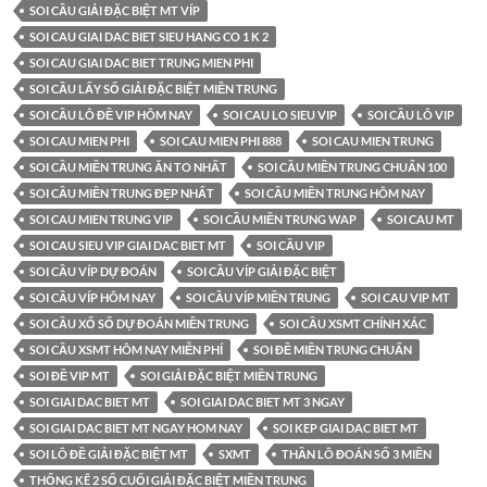
SOI CẦU GIẢI ĐẶC BIỆT MT VÍP
SOI CAU GIAI DAC BIET SIEU HANG CO 1 K 2
SOI CAU GIAI DAC BIET TRUNG MIEN PHI
SOI CẦU LẤY SỐ GIẢI ĐẶC BIỆT MIỀN TRUNG
SOI CẦU LÔ ĐỀ VIP HÔM NAY
SOI CAU LO SIEU VIP
SOI CẦU LÔ VIP
SOI CAU MIEN PHI
SOI CAU MIEN PHI 888
SOI CAU MIEN TRUNG
SOI CẦU MIỀN TRUNG ĂN TO NHẤT
SOI CẦU MIỀN TRUNG CHUẨN 100
SOI CẦU MIỀN TRUNG ĐẸP NHẤT
SOI CẦU MIỀN TRUNG HÔM NAY
SOI CAU MIEN TRUNG VIP
SOI CẦU MIỀN TRUNG WAP
SOI CAU MT
SOI CAU SIEU VIP GIAI DAC BIET MT
SOI CẦU VIP
SOI CẦU VÍP DỰ ĐOÁN
SOI CẦU VÍP GIẢI ĐẶC BIỆT
SOI CẦU VÍP HÔM NAY
SOI CẦU VÍP MIỀN TRUNG
SOI CAU VIP MT
SOI CẦU XỔ SỐ DỰ ĐOÁN MIỀN TRUNG
SOI CẦU XSMT CHÍNH XÁC
SOI CẦU XSMT HÔM NAY MIỄN PHÍ
SOI ĐỀ MIỀN TRUNG CHUẨN
SOI ĐỀ VIP MT
SOI GIẢI ĐẶC BIỆT MIỀN TRUNG
SOI GIAI DAC BIET MT
SOI GIAI DAC BIET MT 3 NGAY
SOI GIAI DAC BIET MT NGAY HOM NAY
SOI KEP GIAI DAC BIET MT
SOI LÔ ĐỀ GIẢI ĐẶC BIỆT MT
SXMT
THẦN LÔ ĐOÁN SỐ 3 MIỀN
THỐNG KÊ 2 SỐ CUỐI GIẢI ĐẶC BIỆT MIỀN TRUNG