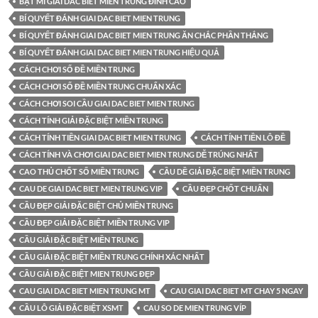
BẬT MÍ GIAI DAC BIET MIEN TRUNG ĐỈNH CAO
BÍ QUYẾT ĐÁNH GIAI DAC BIET MIEN TRUNG
BÍ QUYẾT ĐÁNH GIAI DAC BIET MIEN TRUNG ĂN CHẮC PHẦN THẮNG
BÍ QUYẾT ĐÁNH GIAI DAC BIET MIEN TRUNG HIỆU QUẢ
CÁCH CHƠI SỐ ĐỀ MIỀN TRUNG
CÁCH CHƠI SỐ ĐỀ MIỀN TRUNG CHUẨN XÁC
CÁCH CHƠI SOI CẦU GIAI DAC BIET MIEN TRUNG
CÁCH TÍNH GIẢI ĐẶC BIỆT MIỀN TRUNG
CÁCH TÍNH TIỀN GIAI DAC BIET MIEN TRUNG
CÁCH TÍNH TIỀN LÔ ĐỀ
CÁCH TÍNH VÀ CHƠI GIAI DAC BIET MIEN TRUNG DỄ TRÚNG NHẤT
CAO THỦ CHỐT SỐ MIỀN TRUNG
CẦU DỀ GIẢI ĐẶC BIỆT MIỀN TRUNG
CAU DE GIAI DAC BIET MIEN TRUNG VIP
CẦU ĐẸP CHỐT CHUẨN
CẦU ĐẸP GIẢI ĐẶC BIỆT CHỦ MIỀN TRUNG
CẦU ĐẸP GIẢI ĐẶC BIỆT MIỀN TRUNG VIP
CẦU GIẢI ĐẶC BIỆT MIỀN TRUNG
CẦU GIẢI ĐẶC BIỆT MIỀN TRUNG CHÍNH XÁC NHẤT
CẦU GIẢI ĐẶC BIỆT MIEN TRUNG ĐẸP
CAU GIAI DAC BIET MIEN TRUNG MT
CAU GIAI DAC BIET MT CHAY 5 NGAY
CẦU LÔ GIẢI ĐẶC BIỆT XSMT
CAU SO DE MIEN TRUNG VÍP