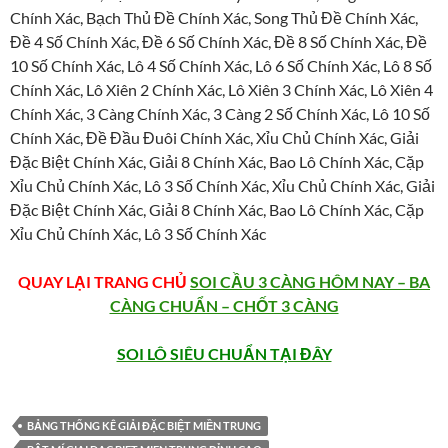
Chính Xác, Bạch Thủ Đề Chính Xác, Song Thủ Đề Chính Xác,
Đề 4 Số Chính Xác, Đề 6 Số Chính Xác, Đề 8 Số Chính Xác, Đề
10 Số Chính Xác, Lô 4 Số Chính Xác, Lô 6 Số Chính Xác, Lô 8 Số
Chính Xác, Lô Xiên 2 Chính Xác, Lô Xiên 3 Chính Xác, Lô Xiên 4
Chính Xác, 3 Càng Chính Xác, 3 Càng 2 Số Chính Xác, Lô 10 Số
Chính Xác, Đề Đầu Đuôi Chính Xác, Xỉu Chủ Chính Xác, Giải
Đặc Biệt Chính Xác, Giải 8 Chính Xác, Bao Lô Chính Xác, Cặp
Xỉu Chủ Chính Xác, Lô 3 Số Chính Xác, Xỉu Chủ Chính Xác, Giải
Đặc Biệt Chính Xác, Giải 8 Chính Xác, Bao Lô Chính Xác, Cặp
Xỉu Chủ Chính Xác, Lô 3 Số Chính Xác
QUAY LẠI TRANG CHỦ
SOI CẦU 3 CÀNG HÔM NAY – BA
CÀNG CHUẨN – CHỐT 3 CÀNG
SOI LÔ SIÊU CHUẨN TẠI ĐÂY
BẢNG THỐNG KÊ GIẢI ĐẶC BIỆT MIỀN TRUNG