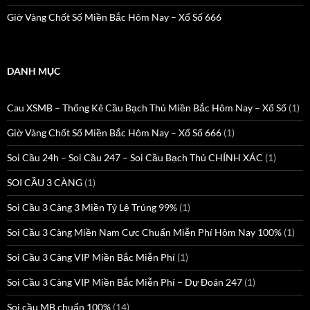
Giờ Vàng Chốt Số Miền Bắc Hôm Nay – Xổ Số 666
DANH MỤC
Cau XSMB – Thống Kê Cầu Bạch Thủ Miền Bắc Hôm Nay – Xổ Số
(1)
Giờ Vàng Chốt Số Miền Bắc Hôm Nay – Xổ Số 666
(1)
Soi Cầu 24h – Soi Cầu 247 – Soi Cầu Bạch Thủ CHÍNH XÁC
(1)
SOI CẦU 3 CÀNG
(1)
Soi Cầu 3 Càng 3 Miền Tỷ Lệ Trúng 99%
(1)
Soi Cầu 3 Càng Miền Nam Cực Chuẩn Miễn Phí Hôm Nay 100%
(1)
Soi Cầu 3 Càng VIP Miền Bắc Miễn Phí
(1)
Soi Cầu 3 Càng VIP Miền Bắc Miễn Phí – Dự Đoán 247
(1)
Soi cầu MB chuẩn 100%
(14)