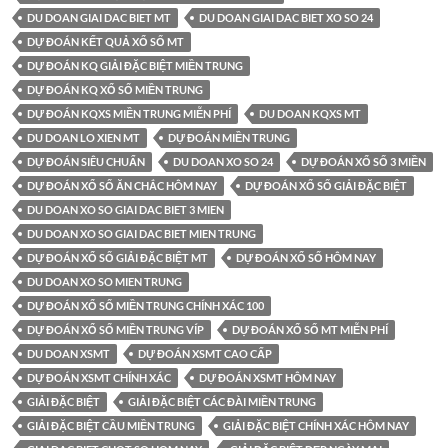
DU DOAN GIAI DAC BIET MT
DU DOAN GIAI DAC BIET XO SO 24
DỰ ĐOÁN KẾT QUẢ XỔ SỐ MT
DỰ ĐOÁN KQ GIẢI ĐẶC BIỆT MIỀN TRUNG
DỰ ĐOÁN KQ XỔ SỐ MIỀN TRUNG
DỰ ĐOÁN KQXS MIỀN TRUNG MIỄN PHÍ
DU DOAN KQXS MT
DU DOAN LO XIEN MT
DỰ ĐOÁN MIỀN TRUNG
DỰ ĐOÁN SIÊU CHUẨN
DU DOAN XO SO 24
DỰ ĐOÁN XỔ SỐ 3 MIỀN
DỰ ĐOÁN XỔ SỐ ĂN CHẮC HÔM NAY
DỰ ĐOÁN XỔ SỐ GIẢI ĐẶC BIỆT
DU DOAN XO SO GIAI DAC BIET 3 MIEN
DU DOAN XO SO GIAI DAC BIET MIEN TRUNG
DỰ ĐOÁN XỔ SỐ GIẢI ĐẶC BIỆT MT
DỰ ĐOÁN XỔ SỐ HÔM NAY
DU DOAN XO SO MIEN TRUNG
DỰ ĐOÁN XỔ SỐ MIỀN TRUNG CHÍNH XÁC 100
DỰ ĐOÁN XỔ SỐ MIỀN TRUNG VÍP
DỰ ĐOÁN XỔ SỐ MT MIỄN PHÍ
DU DOAN XSMT
DỰ ĐOÁN XSMT CAO CẤP
DỰ ĐOÁN XSMT CHÍNH XÁC
DỰ ĐOÁN XSMT HÔM NAY
GIẢI ĐẶC BIỆT
GIẢI ĐẶC BIỆT CÁC ĐÀI MIỀN TRUNG
GIẢI ĐẶC BIỆT CẦU MIỀN TRUNG
GIẢI ĐẶC BIỆT CHÍNH XÁC HÔM NAY