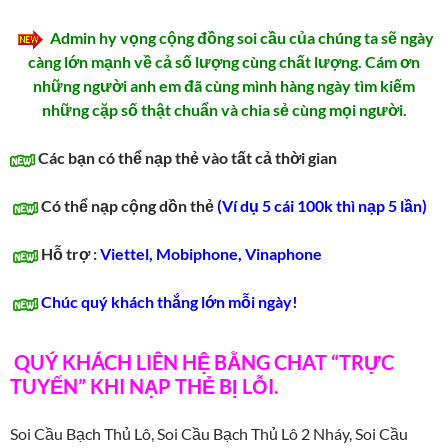
Admin hy vọng cộng đồng soi cầu của chúng ta sẽ ngày
càng lớn mạnh về cả số lượng cùng chất lượng. Cám ơn
những người anh em đã cùng mình hàng ngày tìm kiếm
những cặp số thật chuẩn và chia sẻ cùng mọi người.
Các bạn có thể nạp thẻ vào tất
cả thời gian
Có thể nạp cộng dồn thẻ
(Ví dụ 5 cái 100k thì nạp 5 lần)
Hỗ trợ :
Viettel, Mobiphone, Vinaphone
Chúc quý khách thắng lớn mỗi ngày!
QUÝ KHÁCH LIÊN HỆ BẰNG CHAT “TRỰC
TUYẾN” KHI NẠP THẺ BỊ LỖI.
Soi Cầu Bạch Thủ Lô, Soi Cầu Bạch Thủ Lô 2 Nháy, Soi Cầu