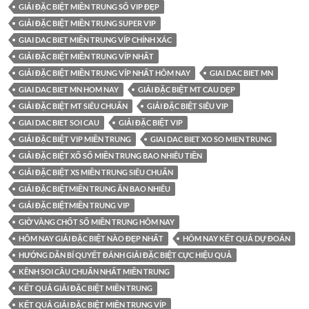
GIẢI ĐẶC BIỆT MIỀN TRUNG SỐ VIP ĐẸP
GIẢI ĐẶC BIỆT MIỀN TRUNG SUPER VIP
GIAI DAC BIET MIỀN TRUNG VÍP CHÍNH XÁC
GIẢI ĐẶC BIỆT MIỀN TRUNG VÍP NHẤT
GIẢI ĐẶC BIỆT MIỀN TRUNG VÍP NHẤT HÔM NAY
GIAI DAC BIET MN
GIAI DAC BIET MN HOM NAY
GIẢI ĐẶC BIỆT MT CAU DẸP
GIẢI ĐẶC BIỆT MT SIÊU CHUẨN
GIẢI ĐẶC BIỆT SIÊU VIP
GIAI DAC BIET SOI CAU
GIẢI ĐẶC BIỆT VIP
GIẢI ĐẶC BIỆT VIP MIỀN TRUNG
GIAI DAC BIET XO SO MIEN TRUNG
GIẢI ĐẶC BIỆT XỔ SỐ MIỀN TRUNG BAO NHIÊU TIỀN
GIẢI ĐẶC BIỆT XS MIỀN TRUNG SIÊU CHUẨN
GIẢI ĐẶC BIỆTMIỀN TRUNG ĂN BAO NHIÊU
GIẢI ĐẶC BIỆTMIỀN TRUNG VIP
GIỜ VÀNG CHỐT SỐ MIỀN TRUNG HÔM NAY
HÔM NAY GIẢI ĐẶC BIỆT NÀO ĐẸP NHẤT
HÔM NAY KẾT QUẢ DỰ ĐOÁN
HƯỚNG DẪN BÍ QUYẾT ĐÁNH GIẢI ĐẶC BIỆT CỰC HIỆU QUẢ
KÊNH SOI CẦU CHUẨN NHẤT MIỀN TRUNG
KẾT QUẢ GIẢI ĐẶC BIỆT MIỀN TRUNG
KẾT QUẢ GIẢI ĐẶC BIỆT MIỀN TRUNG VÍP