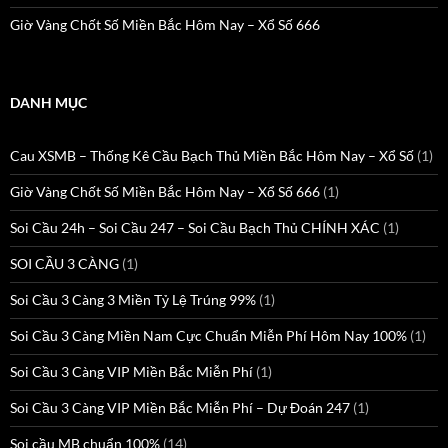
Giờ Vàng Chốt Số Miền Bắc Hôm Nay – Xổ Số 666
DANH MỤC
Cau XSMB – Thống Kê Cầu Bạch Thủ Miền Bắc Hôm Nay – Xổ Số
(1)
Giờ Vàng Chốt Số Miền Bắc Hôm Nay – Xổ Số 666
(1)
Soi Cầu 24h – Soi Cầu 247 – Soi Cầu Bạch Thủ CHÍNH XÁC
(1)
SOI CẦU 3 CÀNG
(1)
Soi Cầu 3 Càng 3 Miền Tỷ Lệ Trúng 99%
(1)
Soi Cầu 3 Càng Miền Nam Cực Chuẩn Miễn Phí Hôm Nay 100%
(1)
Soi Cầu 3 Càng VIP Miền Bắc Miễn Phí
(1)
Soi Cầu 3 Càng VIP Miền Bắc Miễn Phí – Dự Đoán 247
(1)
Soi cầu MB chuẩn 100%
(14)