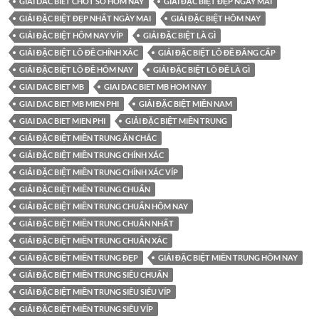
GIAI DAC BIET CHOT SO HOM NAY
GIẢI ĐẶC BIỆT ĐẸP NGÀY MAI
GIẢI ĐẶC BIỆT ĐẸP NHẤT NGÀY MAI
GIẢI ĐẶC BIỆT HÔM NAY
GIẢI ĐẶC BIỆT HÔM NAY VÍP
GIẢI ĐẶC BIỆT LÀ GÌ
GIẢI ĐẶC BIỆT LÔ ĐỀ CHÍNH XÁC
GIẢI ĐẶC BIỆT LÔ ĐỀ ĐẲNG CẤP
GIẢI ĐẶC BIỆT LÔ ĐỀ HÔM NAY
GIẢI ĐẶC BIỆT LÔ ĐỀ LÀ GÌ
GIAI DAC BIET MB
GIAI DAC BIET MB HOM NAY
GIAI DAC BIET MB MIEN PHI
GIẢI ĐẶC BIỆT MIỀN NAM
GIAI DAC BIET MIEN PHI
GIẢI ĐẶC BIỆT MIỀN TRUNG
GIẢI ĐẶC BIỆT MIỀN TRUNG ĂN CHẮC
GIẢI ĐẶC BIỆT MIỀN TRUNG CHÍNH XÁC
GIẢI ĐẶC BIỆT MIỀN TRUNG CHÍNH XÁC VÍP
GIẢI ĐẶC BIỆT MIỀN TRUNG CHUẨN
GIẢI ĐẶC BIỆT MIỀN TRUNG CHUẨN HÔM NAY
GIẢI ĐẶC BIỆT MIỀN TRUNG CHUẨN NHẤT
GIẢI ĐẶC BIỆT MIỀN TRUNG CHUẨN XÁC
GIẢI ĐẶC BIỆT MIỀN TRUNG ĐẸP
GIẢI ĐẶC BIỆT MIỀN TRUNG HÔM NAY
GIẢI ĐẶC BIỆT MIỀN TRUNG SIÊU CHUẨN
GIẢI ĐẶC BIỆT MIỀN TRUNG SIÊU SIÊU VÍP
GIẢI ĐẶC BIỆT MIỀN TRUNG SIÊU VÍP