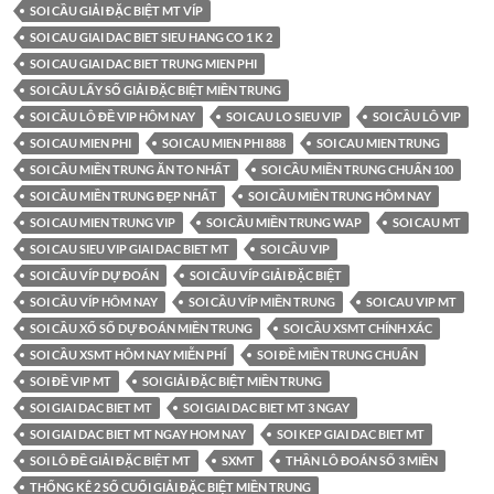
SOI CẦU GIẢI ĐẶC BIỆT MT VÍP
SOI CAU GIAI DAC BIET SIEU HANG CO 1 K 2
SOI CAU GIAI DAC BIET TRUNG MIEN PHI
SOI CẦU LẤY SỐ GIẢI ĐẶC BIỆT MIỀN TRUNG
SOI CẦU LÔ ĐỀ VIP HÔM NAY
SOI CAU LO SIEU VIP
SOI CẦU LÔ VIP
SOI CAU MIEN PHI
SOI CAU MIEN PHI 888
SOI CAU MIEN TRUNG
SOI CẦU MIỀN TRUNG ĂN TO NHẤT
SOI CẦU MIỀN TRUNG CHUẨN 100
SOI CẦU MIỀN TRUNG ĐẸP NHẤT
SOI CẦU MIỀN TRUNG HÔM NAY
SOI CAU MIEN TRUNG VIP
SOI CẦU MIỀN TRUNG WAP
SOI CAU MT
SOI CAU SIEU VIP GIAI DAC BIET MT
SOI CẦU VIP
SOI CẦU VÍP DỰ ĐOÁN
SOI CẦU VÍP GIẢI ĐẶC BIỆT
SOI CẦU VÍP HÔM NAY
SOI CẦU VÍP MIỀN TRUNG
SOI CAU VIP MT
SOI CẦU XỔ SỐ DỰ ĐOÁN MIỀN TRUNG
SOI CẦU XSMT CHÍNH XÁC
SOI CẦU XSMT HÔM NAY MIỄN PHÍ
SOI ĐỀ MIỀN TRUNG CHUẨN
SOI ĐỀ VIP MT
SOI GIẢI ĐẶC BIỆT MIỀN TRUNG
SOI GIAI DAC BIET MT
SOI GIAI DAC BIET MT 3 NGAY
SOI GIAI DAC BIET MT NGAY HOM NAY
SOI KEP GIAI DAC BIET MT
SOI LÔ ĐỀ GIẢI ĐẶC BIỆT MT
SXMT
THẦN LÔ ĐOÁN SỐ 3 MIỀN
THỐNG KÊ 2 SỐ CUỐI GIẢI ĐẶC BIỆT MIỀN TRUNG