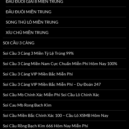
ĐẦU ĐUÔI GIẢI 8 MIỀN TRUNG
ĐẦU ĐUÔI MIỀN TRUNG
SONG THỦ LÔ MIỀN TRUNG
XÍU CHỦ MIỀN TRUNG
SOI CẦU 3 CÀNG
Soi Cầu 3 Càng 3 Miền Tỷ Lệ Trúng 99%
Soi Cầu 3 Càng Miền Nam Cực Chuẩn Miễn Phí Hôm Nay 100%
Soi Cầu 3 Càng VIP Miền Bắc Miễn Phí
Soi Cầu 3 Càng VIP Miền Bắc Miễn Phí – Dự Đoán 247
Soi Cầu Mb Chính Xác Miễn Phí Soi Cầu Lô Chính Xác
Soi Cau Mb Rong Bach Kim
Soi Cầu Miền Bắc Chính Xác 100 – Cầu Lô XSMB Hôm Nay
Soi Cầu Rồng Bạch Kim 666 Hôm Nay Miễn Phí