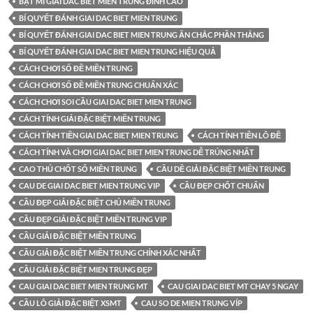
BẬT MÍ GIAI DAC BIET MIEN TRUNG ĐỈNH CAO
BÍ QUYẾT ĐÁNH GIAI DAC BIET MIEN TRUNG
BÍ QUYẾT ĐÁNH GIAI DAC BIET MIEN TRUNG ĂN CHẮC PHẦN THẮNG
BÍ QUYẾT ĐÁNH GIAI DAC BIET MIEN TRUNG HIỆU QUẢ
CÁCH CHƠI SỐ ĐỀ MIỀN TRUNG
CÁCH CHƠI SỐ ĐỀ MIỀN TRUNG CHUẨN XÁC
CÁCH CHƠI SOI CẦU GIAI DAC BIET MIEN TRUNG
CÁCH TÍNH GIẢI ĐẶC BIỆT MIỀN TRUNG
CÁCH TÍNH TIỀN GIAI DAC BIET MIEN TRUNG
CÁCH TÍNH TIỀN LÔ ĐỀ
CÁCH TÍNH VÀ CHƠI GIAI DAC BIET MIEN TRUNG DỄ TRÚNG NHẤT
CAO THỦ CHỐT SỐ MIỀN TRUNG
CẦU DỀ GIẢI ĐẶC BIỆT MIỀN TRUNG
CAU DE GIAI DAC BIET MIEN TRUNG VIP
CẦU ĐẸP CHỐT CHUẨN
CẦU ĐẸP GIẢI ĐẶC BIỆT CHỦ MIỀN TRUNG
CẦU ĐẸP GIẢI ĐẶC BIỆT MIỀN TRUNG VIP
CẦU GIẢI ĐẶC BIỆT MIỀN TRUNG
CẦU GIẢI ĐẶC BIỆT MIỀN TRUNG CHÍNH XÁC NHẤT
CẦU GIẢI ĐẶC BIỆT MIEN TRUNG ĐẸP
CAU GIAI DAC BIET MIEN TRUNG MT
CAU GIAI DAC BIET MT CHAY 5 NGAY
CẦU LÔ GIẢI ĐẶC BIỆT XSMT
CAU SO DE MIEN TRUNG VÍP