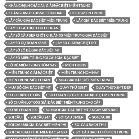
KHẲNG ĐỊNH CHẮC ĂN GIẢI ĐẶC BIỆT MIỀN TRUNG
KHẲNG ĐỊNH KQXSMT CHÍNH XÁC
KQXS MIỀN TRUNG
LẤY CẦU GIẢI ĐẶC BIỆT MIỀN TRUNG
LẤY GIẢI ĐẶC BIỆT MIỀN TRUNG
LẤY SỐ CẦU ĐẸP CHỐT CHUẨN
LẤY SỐ CẦU ĐẸP CHỐT CHUẨN XS MIỀN TRUNG GIẢI ĐẶC BIỆT
LẤY SỐ DỰ ĐOÁN XSMT
LẤY SỐ GIẢI ĐẶC BIỆT MT
LẤY SỐ LÔ ĐỀ GIẢI ĐẶC BIỆT MT
LẤY SỐ MIỀN TRUNG SOI CẦU GIẢI ĐẶC BIỆT
LÔ ĐỀ MIỀN TRUNG HÔM NAY
MIỀN TRUNG
MIỀN TRUNG GIẢI ĐẶC BIỆT
MIỀN TRUNG HÔM NAY
MIỀN TRUNG SIÊU CHUẨN
MUA GIẢI ĐẶC BIỆT MIỀN TRUNG
MUA SỐ GIẢI ĐẶC BIỆT MT
QUAY THỬ XSMT
QUAY THỬ XSMT ĐẸP
SỐ CHUẨN LOTOXS
SỐ CHUẨN LOTOXS GIẢI ĐẶC BIỆT MIỀN TRUNG
SỐ CHUẨN LOTOXS GIẢI ĐẶC BIỆT MIỀN TRUNG CAO CẤP
SỐ ĐỀ CHUẨN 100
SO NUOI GIAI DAC BIET MT 3 NGAY MIEN BAC
SOI CẦU
SOI CẦU 247
SOI CAU 3 MIEN
SOI CAU 88
SOI CAU 888 GIAI DAC BIET MIEN PHI
SOI CAU BACH THU
SOI CAU BACH THU MIEN BAC 24 GIO
SOI CẦU BẠCH THỦ MIỀN TRUNG