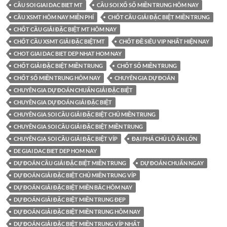
CẦU SOI GIAI DAC BIET MT
CẦU SOI XỔ SỐ MIỀN TRUNG HÔM NAY
CẦU XSMT HÔM NAY MIỄN PHÍ
CHỐT CẦU GIẢI ĐẶC BIỆT MIỀN TRUNG
CHỐT CẦU GIẢI ĐẶC BIỆT MT HÔM NAY
CHỐT CẦU XSMT GIẢI ĐẶC BIỆTMT
CHỐT ĐỀ SIÊU VIP NHẤT HIỆN NAY
CHOT GIAI DAC BIET DEP NHAT HOM NAY
CHỐT GIẢI ĐẶC BIỆT MIỀN TRUNG
CHỐT SỐ MIỀN TRUNG
CHỐT SỐ MIỀN TRUNG HÔM NAY
CHUYÊN GIA DỰ ĐOÁN
CHUYÊN GIA DỰ ĐOÁN CHUẨN GIẢI ĐẶC BIỆT
CHUYÊN GIA DỰ ĐOÁN GIẢI ĐẶC BIỆT
CHUYÊN GIA SOI CẦU GIẢI ĐẶC BIỆT CHỦ MIỀN TRUNG
CHUYÊN GIA SOI CẦU GIẢI ĐẶC BIỆT MIỀN TRUNG
CHUYÊN GIA SOI CẦU GIẢI ĐẶC BIỆT VÍP
ĐẠI PHÁ CHỦ LÔ ĂN LỚN
DE GIAI DAC BIET DEP HOM NAY
DỰ ĐOÁN CẦU GIẢI ĐẶC BIỆT MIỀN TRUNG
DỰ ĐOÁN CHUẨN NGAY
DỰ ĐOÁN GIẢI ĐẶC BIỆT CHỦ MIỀN TRUNG VÍP
DỰ ĐOÁN GIẢI ĐẶC BIỆT MIỀN BẮC HÔM NAY
DỰ ĐOÁN GIẢI ĐẶC BIỆT MIỀN TRUNG ĐẸP
DỰ ĐOÁN GIẢI ĐẶC BIỆT MIỀN TRUNG HÔM NAY
DỰ ĐOÁN GIẢI ĐẶC BIỆT MIỀN TRUNG VÍP NHẤT