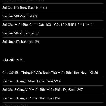
Soi Cau Mb Rong Bach Kim
(1)
Soi cầu MB Víp nhất
(7)
Soi Cầu Miền Bắc Chính Xác 100 – Cầu Lô XSMB Hôm Nay
(1)
Soi cầu MN chuẩn xác
(9)
Soi cầu MT chuẩn xác
(9)
BÀI VIẾT MỚI
Cau XSMB – Thống Kê Cầu Bạch Thủ Miền Bắc Hôm Nay – Xổ Số
Soi Cầu 3 Càng 3 Miền Tỷ Lệ Trúng 99%
Soi Cầu 3 Càng VIP Miền Bắc Miễn Phí – Dự Đoán 247
Soi Cầu 3 Càng VIP Miền Bắc Miễn Phí