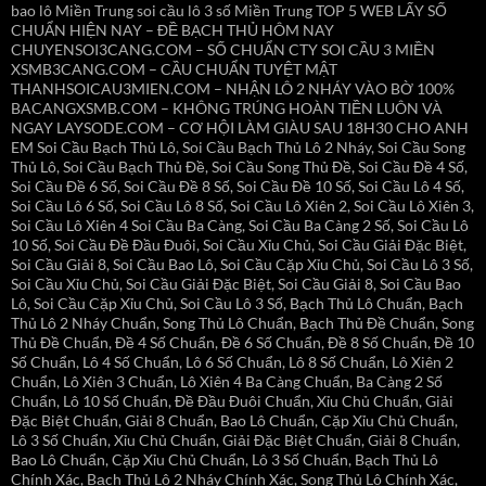
bao lô Miền Trung soi cầu lô 3 số Miền Trung TOP 5 WEB LẤY SỐ
CHUẨN HIỆN NAY – ĐỀ BẠCH THỦ HÔM NAY
CHUYENSOI3CANG.COM – SỐ CHUẨN CTY SOI CẦU 3 MIỀN
XSMB3CANG.COM – CẦU CHUẨN TUYỆT MẬT
THANHSOICAU3MIEN.COM – NHẬN LÔ 2 NHÁY VÀO BỜ 100%
BACANGXSMB.COM – KHÔNG TRÚNG HOÀN TIỀN LUÔN VÀ
NGAY LAYSODE.COM – CƠ HỘI LÀM GIÀU SAU 18H30 CHO ANH
EM Soi Cầu Bạch Thủ Lô, Soi Cầu Bạch Thủ Lô 2 Nháy, Soi Cầu Song
Thủ Lô, Soi Cầu Bạch Thủ Đề, Soi Cầu Song Thủ Đề, Soi Cầu Đề 4 Số,
Soi Cầu Đề 6 Số, Soi Cầu Đề 8 Số, Soi Cầu Đề 10 Số, Soi Cầu Lô 4 Số,
Soi Cầu Lô 6 Số, Soi Cầu Lô 8 Số, Soi Cầu Lô Xiên 2, Soi Cầu Lô Xiên 3,
Soi Cầu Lô Xiên 4 Soi Cầu Ba Càng, Soi Cầu Ba Càng 2 Số, Soi Cầu Lô
10 Số, Soi Cầu Đề Đầu Đuôi, Soi Cầu Xỉu Chủ, Soi Cầu Giải Đặc Biệt,
Soi Cầu Giải 8, Soi Cầu Bao Lô, Soi Cầu Cặp Xỉu Chủ, Soi Cầu Lô 3 Số,
Soi Cầu Xỉu Chủ, Soi Cầu Giải Đặc Biệt, Soi Cầu Giải 8, Soi Cầu Bao
Lô, Soi Cầu Cặp Xỉu Chủ, Soi Cầu Lô 3 Số, Bạch Thủ Lô Chuẩn, Bạch
Thủ Lô 2 Nháy Chuẩn, Song Thủ Lô Chuẩn, Bạch Thủ Đề Chuẩn, Song
Thủ Đề Chuẩn, Đề 4 Số Chuẩn, Đề 6 Số Chuẩn, Đề 8 Số Chuẩn, Đề 10
Số Chuẩn, Lô 4 Số Chuẩn, Lô 6 Số Chuẩn, Lô 8 Số Chuẩn, Lô Xiên 2
Chuẩn, Lô Xiên 3 Chuẩn, Lô Xiên 4 Ba Càng Chuẩn, Ba Càng 2 Số
Chuẩn, Lô 10 Số Chuẩn, Đề Đầu Đuôi Chuẩn, Xỉu Chủ Chuẩn, Giải
Đặc Biệt Chuẩn, Giải 8 Chuẩn, Bao Lô Chuẩn, Cặp Xỉu Chủ Chuẩn,
Lô 3 Số Chuẩn, Xỉu Chủ Chuẩn, Giải Đặc Biệt Chuẩn, Giải 8 Chuẩn,
Bao Lô Chuẩn, Cặp Xỉu Chủ Chuẩn, Lô 3 Số Chuẩn, Bạch Thủ Lô
Chính Xác, Bạch Thủ Lô 2 Nháy Chính Xác, Song Thủ Lô Chính Xác,