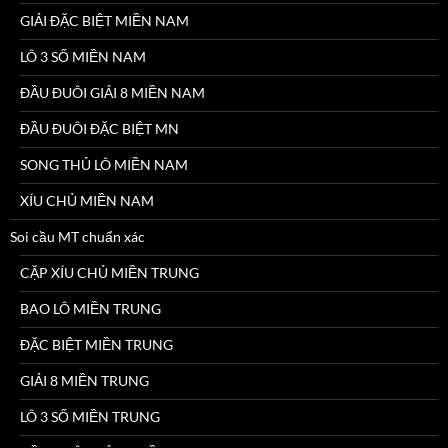
GIẢI ĐẶC BIỆT MIỀN NAM
LÔ 3 SỐ MIỀN NAM
ĐẦU ĐUÔI GIẢI 8 MIỀN NAM
ĐẦU ĐUÔI ĐẶC BIỆT MN
SONG THỦ LÔ MIỀN NAM
XÍU CHỦ MIỀN NAM
Soi cầu MT chuẩn xác
CẶP XÍU CHỦ MIỀN TRUNG
BAO LÔ MIỀN TRUNG
ĐẶC BIỆT MIỀN TRUNG
GIẢI 8 MIỀN TRUNG
LÔ 3 SỐ MIỀN TRUNG