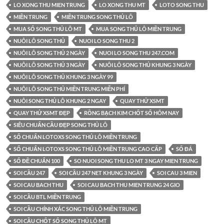
LO XONG THU MIEN TRUNG
LO XONG THU MT
LOTO SONG THU
MIỀN TRUNG
MIỀN TRUNG SONG THỦ LÔ
MUA SỐ SONG THỦ LÔ MT
MUA SONG THỦ LÔ MIỀN TRUNG
NUÔI LÔ SONG THỦ
NUOI LO SONG THU 2
NUÔI LÔ SONG THỦ 2 NGÀY
NUOI LO SONG THU 247.COM
NUÔI LÔ SONG THỦ 3 NGÀY
NUÔI LÔ SONG THỦ KHUNG 3 NGÀY
NUÔI LÔ SONG THỦ KHUNG 3 NGÀY 99
NUÔI LÔ SONG THỦ MIỀN TRUNG MIỄN PHÍ
NUÔI SONG THỦ LÔ KHUNG 2 NGAY
QUAY THỬ XSMT
QUAY THỬ XSMT ĐẸP
RỒNG BẠCH KIM CHỐT SỐ HÔM NAY
SIÊU CHUẨN CẦU ĐẸP SONG THỦ LÔ
SỐ CHUẨN LOTOXS SONG THỦ LÔ MIỀN TRUNG
SỐ CHUẨN LOTOXS SONG THỦ LÔ MIỀN TRUNG CAO CẤP
SỐ ĐÁ
SỐ ĐỀ CHUẨN 100
SO NUOI SONG THU LO MT 3 NGAY MIEN TRUNG
SOI CẦU 247
SOI CẦU 247 NET KHUNG 3 NGÀY
SOI CAU 3 MIEN
SOI CAU BACH THU
SOI CAU BACH THU MIEN TRUNG 24 GIO
SOI CẦU BTL MIỀN TRUNG
SOI CẦU CHÍNH XÁC SONG THỦ LÔ MIỀN TRUNG
SOI CẦU CHỐT SỐ SONG THỦ LÔ MT