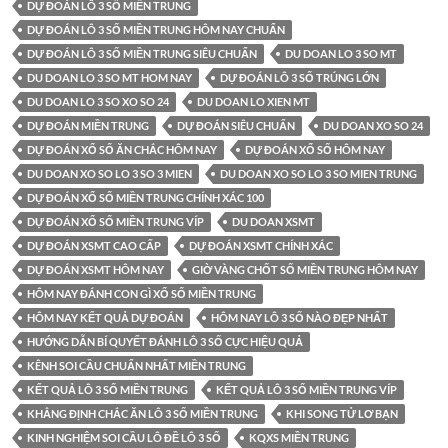
DỰ ĐOÁN LÔ 3 SỐ MIỀN TRUNG
DỰ ĐOÁN LÔ 3 SỐ MIỀN TRUNG HÔM NAY CHUẨN
DỰ ĐOÁN LÔ 3 SỐ MIỀN TRUNG SIÊU CHUẨN
DU DOAN LO 3 SO MT
DU DOAN LO 3 SO MT HOM NAY
DỰ ĐOÁN LÔ 3 SỐ TRÚNG LỚN
DU DOAN LO 3 SO XO SO 24
DU DOAN LO XIEN MT
DỰ ĐOÁN MIỀN TRUNG
DỰ ĐOÁN SIÊU CHUẨN
DU DOAN XO SO 24
DỰ ĐOÁN XỔ SỐ ĂN CHẮC HÔM NAY
DỰ ĐOÁN XỔ SỐ HÔM NAY
DU DOAN XO SO LO 3 SO 3 MIEN
DU DOAN XO SO LO 3 SO MIEN TRUNG
DỰ ĐOÁN XỔ SỐ MIỀN TRUNG CHÍNH XÁC 100
DỰ ĐOÁN XỔ SỐ MIỀN TRUNG VÍP
DU DOAN XSMT
DỰ ĐOÁN XSMT CAO CẤP
DỰ ĐOÁN XSMT CHÍNH XÁC
DỰ ĐOÁN XSMT HÔM NAY
GIỜ VÀNG CHỐT SỐ MIỀN TRUNG HÔM NAY
HÔM NAY ĐÁNH CON GÌ XỔ SỐ MIỀN TRUNG
HÔM NAY KẾT QUẢ DỰ ĐOÁN
HÔM NAY LÔ 3 SỐ NÀO ĐẸP NHẤT
HƯỚNG DẪN BÍ QUYẾT ĐÁNH LÔ 3 SỐ CỰC HIỆU QUẢ
KÊNH SOI CẦU CHUẨN NHẤT MIỀN TRUNG
KẾT QUẢ LÔ 3 SỐ MIỀN TRUNG
KẾT QUẢ LÔ 3 SỐ MIỀN TRUNG VÍP
KHẲNG ĐỊNH CHẮC ĂN LÔ 3 SỐ MIỀN TRUNG
KHI SONG TỬ LƠ BẠN
KINH NGHIỆM SOI CẦU LÔ ĐỀ LÔ 3 SỐ
KQXS MIỀN TRUNG