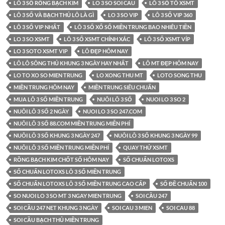
LÔ 3 SỐ RỒNG BẠCH KIM
LO 3 SO SOI CAU
LÔ 3 SỐ TÔ XSMT
LÔ 3 SỐ VÀ BẠCH THỦ LÔ LÀ GÌ
LO 3 SO VIP
LÔ 3 SỐ VIP 360
LÔ 3 SỐ VIP NHẤT
LÔ 3 SỐ XỔ SỐ MIỀN TRUNG BAO NHIÊU TIỀN
LO 3 SO XSMT
LÔ 3 SỐ XSMT CHÍNH XÁC
LÔ 3 SỐ XSMT VÍP
LO 3 SOTO XSMT VIP
LÔ ĐẸP HÔM NAY
LÔ LÔ SÔNG THỦ KHUNG 3 NGÀY HAY NHẤT
LÔ MT ĐẸP HÔM NAY
LO TO XO SO MIEN TRUNG
LO XONG THU MT
LOTO SONG THU
MIỀN TRUNG HÔM NAY
MIỀN TRUNG SIÊU CHUẨN
MUA LÔ 3 SỐ MIỀN TRUNG
NUÔI LÔ 3 SỐ
NUOI LO 3 SO 2
NUÔI LÔ 3 SỐ 2 NGÀY
NUOI LO 3 SO 247.COM
NUÔI LÔ 3 SỐ 88.COM MIỀN TRUNG MIỄN PHÍ
NUÔI LÔ 3 SỐ KHUNG 3 NGÀY 247
NUÔI LÔ 3 SỐ KHUNG 3 NGÀY 99
NUÔI LÔ 3 SỐ MIỀN TRUNG MIỄN PHÍ
QUAY THỬ XSMT
RỒNG BẠCH KIM CHỐT SỐ HÔM NAY
SỐ CHUẨN LOTOXS
SỐ CHUẨN LOTOXS LÔ 3 SỐ MIỀN TRUNG
SỐ CHUẨN LOTOXS LÔ 3 SỐ MIỀN TRUNG CAO CẤP
SỐ ĐỀ CHUẨN 100
SO NUOI LO 3 SO MT 3 NGAY MIEN TRUNG
SOI CẦU 247
SOI CẦU 247 NET KHUNG 3 NGÀY
SOI CAU 3 MIEN
SOI CAU 88
SOI CẦU BẠCH THỦ MIỀN TRUNG