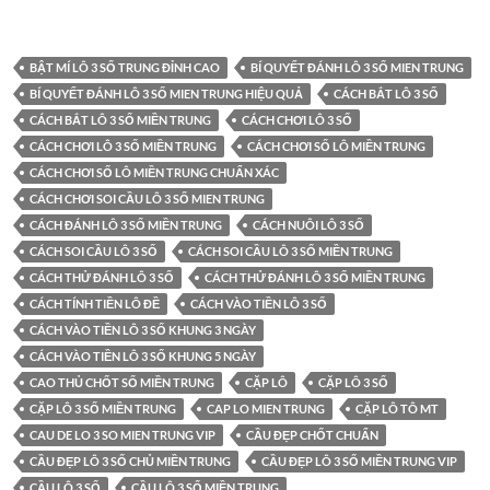
BẬT MÍ LÔ 3 SỐ TRUNG ĐỈNH CAO
BÍ QUYẾT ĐÁNH LÔ 3 SỐ MIEN TRUNG
BÍ QUYẾT ĐÁNH LÔ 3 SỐ MIEN TRUNG HIỆU QUẢ
CÁCH BẮT LÔ 3 SỐ
CÁCH BẮT LÔ 3 SỐ MIỀN TRUNG
CÁCH CHƠI LÔ 3 SỐ
CÁCH CHƠI LÔ 3 SỐ MIỀN TRUNG
CÁCH CHƠI SỐ LÔ MIỀN TRUNG
CÁCH CHƠI SỐ LÔ MIỀN TRUNG CHUẨN XÁC
CÁCH CHƠI SOI CẦU LÔ 3 SỐ MIEN TRUNG
CÁCH ĐÁNH LÔ 3 SỐ MIỀN TRUNG
CÁCH NUÔI LÔ 3 SỐ
CÁCH SOI CẦU LÔ 3 SỐ
CÁCH SOI CẦU LÔ 3 SỐ MIỀN TRUNG
CÁCH THỬ ĐÁNH LÔ 3 SỐ
CÁCH THỬ ĐÁNH LÔ 3 SỐ MIỀN TRUNG
CÁCH TÍNH TIỀN LÔ ĐỀ
CÁCH VÀO TIỀN LÔ 3 SỐ
CÁCH VÀO TIỀN LÔ 3 SỐ KHUNG 3 NGÀY
CÁCH VÀO TIỀN LÔ 3 SỐ KHUNG 5 NGÀY
CAO THỦ CHỐT SỐ MIỀN TRUNG
CẶP LÔ
CẶP LÔ 3 SỐ
CẶP LÔ 3 SỐ MIỀN TRUNG
CAP LO MIEN TRUNG
CẶP LÔ TÔ MT
CAU DE LO 3 SO MIEN TRUNG VIP
CẦU ĐẸP CHỐT CHUẨN
CẦU ĐẸP LÔ 3 SỐ CHỦ MIỀN TRUNG
CẦU ĐẸP LÔ 3 SỐ MIỀN TRUNG VIP
CẦU LÔ 3 SỐ
CẦU LÔ 3 SỐ MIỀN TRUNG