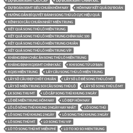
DỰ ĐOÁN XSMT CAO CẤP
DỰ ĐOÁN XSMT CHÍNH XÁC
DỰ ĐOÁN XSMT SIÊU CHUẨN HÔM NAY
HÔM NAY KẾT QUẢ DỰ ĐOÁN
HƯỚNG DẪN BÍ QUYẾT ĐÁNH SONG THỦ LÔ CỰC HIỆU QUẢ
KÊNH SOI CẦU CHUẨN NHẤT MIỀN TRUNG
KẾT QUẢ SONG THỦ LÔ MIỀN TRUNG
KẾT QUẢ SONG THỦ LÔ MIỀN TRUNG CHÍNH XÁC 100
KẾT QUẢ SONG THỦ LÔ MIỀN TRUNG CHUẨN
KẾT QUẢ SONG THỦ LÔ MIỀN TRUNG VÍP
KHẲNG ĐỊNH CHẮC ĂN SONG THỦ LÔ MIỀN TRUNG
KHẲNG ĐỊNH KQXSMT CHÍNH XÁC
KHI SONG TỬ LƠ BẠN
KQXS MIỀN TRUNG
LẤY CẦU SONG THỦ LÔ MIỀN TRUNG
LẤY SỐ CẦU ĐẸP CHỐT CHUẨN
LẤY SỐ LÔ ĐỀ SONG THỦ LÔ MT
LẤY SỐ MIỀN TRUNG SOI CẦU SONG THỦ LÔ
LẤY SỐ SONG THỦ LÔ MT
LK SONG THU MT
LÔ CẶP SONG THỦ KHUNG 3 NGÀY
LÔ ĐỀ MIỀN TRUNG HÔM NAY
LÔ ĐẸP HÔM NAY
LÔ LÔ SÔNG THỦ KHUNG 3 NGÀY HAY NHẤT
LÔ SONG THỦ
LÔ SONG THỦ KHUNG 2 NGÀY
LÔ SONG THỦ KHUNG 3 NGÀY
LÔ SONG THỦ MT
LO SONG THU VIP
LÔ TÔ SONG THỦ MT MIỄN PHÍ
LO TO XO SO MIEN TRUNG