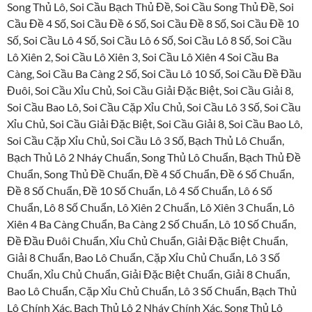
Song Thủ Lô, Soi Cầu Bạch Thủ Đề, Soi Cầu Song Thủ Đề, Soi
Cầu Đề 4 Số, Soi Cầu Đề 6 Số, Soi Cầu Đề 8 Số, Soi Cầu Đề 10
Số, Soi Cầu Lô 4 Số, Soi Cầu Lô 6 Số, Soi Cầu Lô 8 Số, Soi Cầu
Lô Xiên 2, Soi Cầu Lô Xiên 3, Soi Cầu Lô Xiên 4 Soi Cầu Ba
Càng, Soi Cầu Ba Càng 2 Số, Soi Cầu Lô 10 Số, Soi Cầu Đề Đầu
Đuôi, Soi Cầu Xỉu Chủ, Soi Cầu Giải Đặc Biệt, Soi Cầu Giải 8,
Soi Cầu Bao Lô, Soi Cầu Cặp Xỉu Chủ, Soi Cầu Lô 3 Số, Soi Cầu
Xỉu Chủ, Soi Cầu Giải Đặc Biệt, Soi Cầu Giải 8, Soi Cầu Bao Lô,
Soi Cầu Cặp Xỉu Chủ, Soi Cầu Lô 3 Số, Bạch Thủ Lô Chuẩn,
Bạch Thủ Lô 2 Nháy Chuẩn, Song Thủ Lô Chuẩn, Bạch Thủ Đề
Chuẩn, Song Thủ Đề Chuẩn, Đề 4 Số Chuẩn, Đề 6 Số Chuẩn,
Đề 8 Số Chuẩn, Đề 10 Số Chuẩn, Lô 4 Số Chuẩn, Lô 6 Số
Chuẩn, Lô 8 Số Chuẩn, Lô Xiên 2 Chuẩn, Lô Xiên 3 Chuẩn, Lô
Xiên 4 Ba Càng Chuẩn, Ba Càng 2 Số Chuẩn, Lô 10 Số Chuẩn,
Đề Đầu Đuôi Chuẩn, Xỉu Chủ Chuẩn, Giải Đặc Biệt Chuẩn,
Giải 8 Chuẩn, Bao Lô Chuẩn, Cặp Xỉu Chủ Chuẩn, Lô 3 Số
Chuẩn, Xỉu Chủ Chuẩn, Giải Đặc Biệt Chuẩn, Giải 8 Chuẩn,
Bao Lô Chuẩn, Cặp Xỉu Chủ Chuẩn, Lô 3 Số Chuẩn, Bạch Thủ
Lô Chính Xác, Bạch Thủ Lô 2 Nháy Chính Xác, Song Thủ Lô