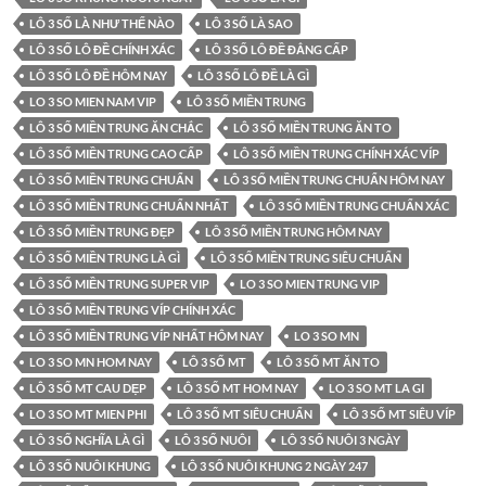
LÔ 3 SỐ LÀ NHƯ THẾ NÀO
LÔ 3 SỐ LÀ SAO
LÔ 3 SỐ LÔ ĐỀ CHÍNH XÁC
LÔ 3 SỐ LÔ ĐỀ ĐẲNG CẤP
LÔ 3 SỐ LÔ ĐỀ HÔM NAY
LÔ 3 SỐ LÔ ĐỀ LÀ GÌ
LO 3 SO MIEN NAM VIP
LÔ 3 SỐ MIỀN TRUNG
LÔ 3 SỐ MIỀN TRUNG ĂN CHẮC
LÔ 3 SỐ MIỀN TRUNG ĂN TO
LÔ 3 SỐ MIỀN TRUNG CAO CẤP
LÔ 3 SỐ MIỀN TRUNG CHÍNH XÁC VÍP
LÔ 3 SỐ MIỀN TRUNG CHUẨN
LÔ 3 SỐ MIỀN TRUNG CHUẨN HÔM NAY
LÔ 3 SỐ MIỀN TRUNG CHUẨN NHẤT
LÔ 3 SỐ MIỀN TRUNG CHUẨN XÁC
LÔ 3 SỐ MIỀN TRUNG ĐẸP
LÔ 3 SỐ MIỀN TRUNG HÔM NAY
LÔ 3 SỐ MIỀN TRUNG LÀ GÌ
LÔ 3 SỐ MIỀN TRUNG SIÊU CHUẨN
LÔ 3 SỐ MIỀN TRUNG SUPER VIP
LO 3 SO MIEN TRUNG VIP
LÔ 3 SỐ MIỀN TRUNG VÍP CHÍNH XÁC
LÔ 3 SỐ MIỀN TRUNG VÍP NHẤT HÔM NAY
LO 3 SO MN
LO 3 SO MN HOM NAY
LÔ 3 SỐ MT
LÔ 3 SỐ MT ĂN TO
LÔ 3 SỐ MT CAU DẸP
LÔ 3 SỐ MT HOM NAY
LO 3 SO MT LA GI
LO 3 SO MT MIEN PHI
LÔ 3 SỐ MT SIÊU CHUẨN
LÔ 3 SỐ MT SIÊU VÍP
LÔ 3 SỐ NGHĨA LÀ GÌ
LÔ 3 SỐ NUÔI
LÔ 3 SỐ NUÔI 3 NGÀY
LÔ 3 SỐ NUÔI KHUNG
LÔ 3 SỐ NUÔI KHUNG 2 NGÀY 247