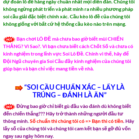
dự đoán lô đề hàng ngày chuẩn nhất mọi diễn đàn. Chúng tôi
không ngừng phát triển và phát minh ra nhiều phương pháp
soi cầu giải đặc biệt chính xác. Cầu kèo lô đề của chúng tôi
không giống với bất cứ hệ thống cầu kèo nào trên mạng.
Bạn chơi LÔ ĐỀ mà chưa bao giờ biết mùi CHIẾN
THẮNG? Vì Sao?. Vì bạn chưa biết cách Chốt Số và chưa có
kinh nghiệm trong lĩnh vực Soi Lô Đề. Chính vì thế, hãy để
Đội Ngũ chuyên gia Soi Cầu đầy kinh nghiệm của chúng tôi
giúp bạn và bạn chỉ việc mang tiền về nhà.
“SOI CẦU CHUẨN XÁC – LẤY LÀ
TRÚNG – ĐÁNH LÀ ĂN”
Đừng bao giờ chỉ biết gù đầu vào đánh dù không biết
đến chiến thắng??? Hãy trở thành những người đầu tư
thông minh.
Số chuẩn thì chúng tôi có => Bạn thì có tiền
. Hãy
lấy số của chúng tôi và chúng tôi cam kết bạn sẽ gỡ đủ vốn
ngay sau ngày hôm nay.