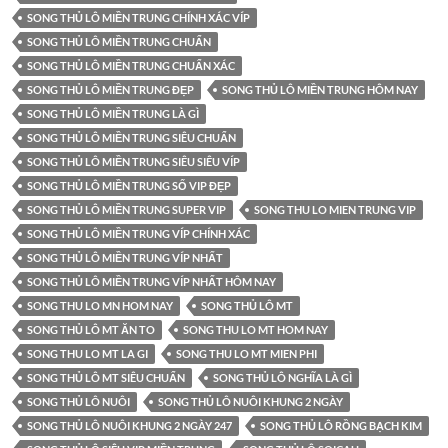
SONG THỦ LÔ MIỀN TRUNG CHÍNH XÁC VÍP
SONG THỦ LÔ MIỀN TRUNG CHUẨN
SONG THỦ LÔ MIỀN TRUNG CHUẨN XÁC
SONG THỦ LÔ MIỀN TRUNG ĐẸP
SONG THỦ LÔ MIỀN TRUNG HÔM NAY
SONG THỦ LÔ MIỀN TRUNG LÀ GÌ
SONG THỦ LÔ MIỀN TRUNG SIÊU CHUẨN
SONG THỦ LÔ MIỀN TRUNG SIÊU SIÊU VÍP
SONG THỦ LÔ MIỀN TRUNG SỐ VIP ĐẸP
SONG THỦ LÔ MIỀN TRUNG SUPER VIP
SONG THU LO MIEN TRUNG VIP
SONG THỦ LÔ MIỀN TRUNG VÍP CHÍNH XÁC
SONG THỦ LÔ MIỀN TRUNG VÍP NHẤT
SONG THỦ LÔ MIỀN TRUNG VÍP NHẤT HÔM NAY
SONG THU LO MN HOM NAY
SONG THỦ LÔ MT
SONG THỦ LÔ MT ĂN TO
SONG THU LO MT HOM NAY
SONG THU LO MT LA GI
SONG THU LO MT MIEN PHI
SONG THỦ LÔ MT SIÊU CHUẨN
SONG THỦ LÔ NGHĨA LÀ GÌ
SONG THỦ LÔ NUÔI
SONG THỦ LÔ NUÔI KHUNG 2 NGÀY
SONG THỦ LÔ NUÔI KHUNG 2 NGÀY 247
SONG THỦ LÔ RỒNG BẠCH KIM