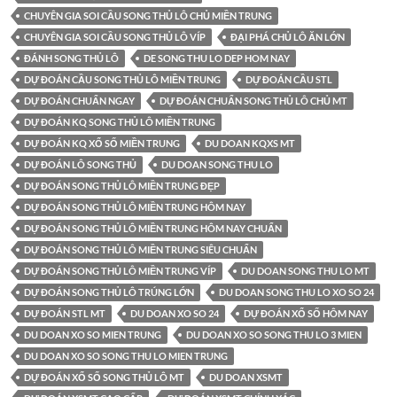
CHUYÊN GIA SOI CẦU SONG THỦ LÔ CHỦ MIỀN TRUNG
CHUYÊN GIA SOI CẦU SONG THỦ LÔ VÍP
ĐẠI PHÁ CHỦ LÔ ĂN LỚN
ĐÁNH SONG THỦ LÔ
DE SONG THU LO DEP HOM NAY
DỰ ĐOÁN CẦU SONG THỦ LÔ MIỀN TRUNG
DỰ ĐOÁN CẦU STL
DỰ ĐOÁN CHUẨN NGAY
DỰ ĐOÁN CHUẨN SONG THỦ LÔ CHỦ MT
DỰ ĐOÁN KQ SONG THỦ LÔ MIỀN TRUNG
DỰ ĐOÁN KQ XỔ SỐ MIỀN TRUNG
DU DOAN KQXS MT
DỰ ĐOÁN LÔ SONG THỦ
DU DOAN SONG THU LO
DỰ ĐOÁN SONG THỦ LÔ MIỀN TRUNG ĐẸP
DỰ ĐOÁN SONG THỦ LÔ MIỀN TRUNG HÔM NAY
DỰ ĐOÁN SONG THỦ LÔ MIỀN TRUNG HÔM NAY CHUẨN
DỰ ĐOÁN SONG THỦ LÔ MIỀN TRUNG SIÊU CHUẨN
DỰ ĐOÁN SONG THỦ LÔ MIỀN TRUNG VÍP
DU DOAN SONG THU LO MT
DỰ ĐOÁN SONG THỦ LÔ TRÚNG LỚN
DU DOAN SONG THU LO XO SO 24
DỰ ĐOÁN STL MT
DU DOAN XO SO 24
DỰ ĐOÁN XỔ SỐ HÔM NAY
DU DOAN XO SO MIEN TRUNG
DU DOAN XO SO SONG THU LO 3 MIEN
DU DOAN XO SO SONG THU LO MIEN TRUNG
DỰ ĐOÁN XỔ SỐ SONG THỦ LÔ MT
DU DOAN XSMT