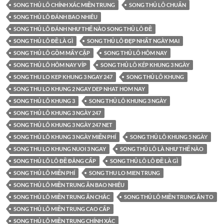
SONG THỦ LÔ CHÍNH XÁC MIỀN TRUNG
SONG THỦ LÔ CHUẨN
SONG THỦ LÔ ĐÁNH BAO NHIÊU
SONG THỦ LÔ ĐÁNH NHƯ THẾ NÀO SONG THỦ LÔ ĐỀ
SONG THỦ LÔ ĐỀ LÀ GÌ
SONG THỦ LÔ ĐẸP NHẤT NGÀY MAI
SONG THỦ LÔ GỒM MẤY CẶP
SONG THỦ LÔ HÔM NAY
SONG THỦ LÔ HÔM NAY VÍP
SONG THỦ LÔ KÉP KHUNG 3 NGÀY
SONG THU LO KEP KHUNG 3 NGAY 247
SONG THỦ LÔ KHUNG
SONG THU LO KHUNG 2 NGAY DEP NHAT HOM NAY
SONG THỦ LÔ KHUNG 3
SONG THỦ LÔ KHUNG 3 NGÀY
SONG THỦ LÔ KHUNG 3 NGÀY 247
SONG THỦ LÔ KHUNG 3 NGÀY 247 NET
SONG THỦ LÔ KHUNG 3 NGÀY MIỄN PHÍ
SONG THỦ LÔ KHUNG 5 NGÀY
SONG THU LO KHUNG NUOI 3 NGAY
SONG THỦ LÔ LÀ NHƯ THẾ NÀO
SONG THỦ LÔ LÔ ĐỀ ĐẲNG CẤP
SONG THỦ LÔ LÔ ĐỀ LÀ GÌ
SONG THỦ LÔ MIỄN PHÍ
SONG THU LO MIEN TRUNG
SONG THỦ LÔ MIỀN TRUNG ĂN BAO NHIÊU
SONG THỦ LÔ MIỀN TRUNG ĂN CHẮC
SONG THỦ LÔ MIỀN TRUNG ĂN TO
SONG THỦ LÔ MIỀN TRUNG CAO CẤP
SONG THỦ LÔ MIỀN TRUNG CHÍNH XÁC