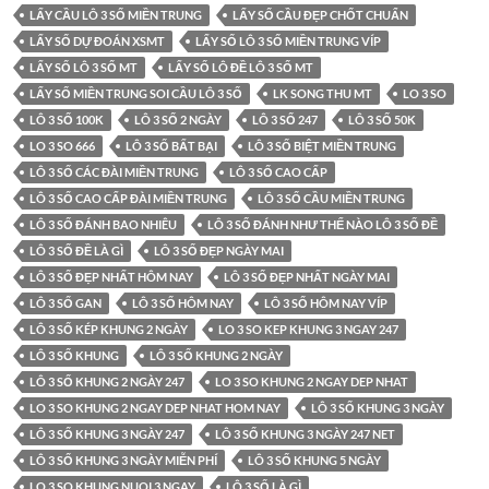
LẤY CẦU LÔ 3 SỐ MIỀN TRUNG
LẤY SỐ CẦU ĐẸP CHỐT CHUẨN
LẤY SỐ DỰ ĐOÁN XSMT
LẤY SỐ LÔ 3 SỐ MIỀN TRUNG VÍP
LẤY SỐ LÔ 3 SỐ MT
LẤY SỐ LÔ ĐỀ LÔ 3 SỐ MT
LẤY SỐ MIỀN TRUNG SOI CẦU LÔ 3 SỐ
LK SONG THU MT
LO 3 SO
LÔ 3 SỐ 100K
LÔ 3 SỐ 2 NGÀY
LÔ 3 SỐ 247
LÔ 3 SỐ 50K
LO 3 SO 666
LÔ 3 SỐ BẤT BẠI
LÔ 3 SỐ BIỆT MIỀN TRUNG
LÔ 3 SỐ CÁC ĐÀI MIỀN TRUNG
LÔ 3 SỐ CAO CẤP
LÔ 3 SỐ CAO CẤP ĐÀI MIỀN TRUNG
LÔ 3 SỐ CẦU MIỀN TRUNG
LÔ 3 SỐ ĐÁNH BAO NHIÊU
LÔ 3 SỐ ĐÁNH NHƯ THẾ NÀO LÔ 3 SỐ ĐỀ
LÔ 3 SỐ ĐỀ LÀ GÌ
LÔ 3 SỐ ĐẸP NGÀY MAI
LÔ 3 SỐ ĐẸP NHẤT HÔM NAY
LÔ 3 SỐ ĐẸP NHẤT NGÀY MAI
LÔ 3 SỐ GAN
LÔ 3 SỐ HÔM NAY
LÔ 3 SỐ HÔM NAY VÍP
LÔ 3 SỐ KÉP KHUNG 2 NGÀY
LO 3 SO KEP KHUNG 3 NGAY 247
LÔ 3 SỐ KHUNG
LÔ 3 SỐ KHUNG 2 NGÀY
LÔ 3 SỐ KHUNG 2 NGÀY 247
LO 3 SO KHUNG 2 NGAY DEP NHAT
LO 3 SO KHUNG 2 NGAY DEP NHAT HOM NAY
LÔ 3 SỐ KHUNG 3 NGÀY
LÔ 3 SỐ KHUNG 3 NGÀY 247
LÔ 3 SỐ KHUNG 3 NGÀY 247 NET
LÔ 3 SỐ KHUNG 3 NGÀY MIỄN PHÍ
LÔ 3 SỐ KHUNG 5 NGÀY
LO 3 SO KHUNG NUOI 3 NGAY
LÔ 3 SỐ LÀ GÌ