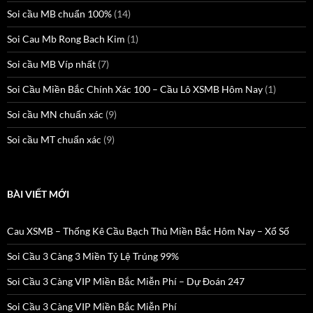
Soi cầu MB chuẩn 100%
(14)
Soi Cau Mb Rong Bach Kim
(1)
Soi cầu MB Víp nhất
(7)
Soi Cầu Miền Bắc Chính Xác 100 – Cầu Lô XSMB Hôm Nay
(1)
Soi cầu MN chuẩn xác
(9)
Soi cầu MT chuẩn xác
(9)
BÀI VIẾT MỚI
Cau XSMB – Thống Kê Cầu Bạch Thủ Miền Bắc Hôm Nay – Xổ Số
Soi Cầu 3 Càng 3 Miền Tỷ Lệ Trúng 99%
Soi Cầu 3 Càng VIP Miền Bắc Miễn Phí – Dự Đoán 247
Soi Cầu 3 Càng VIP Miền Bắc Miễn Phí