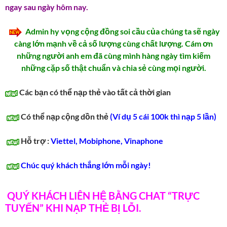
ngay sau ngày hôm nay.
Admin hy vọng cộng đồng soi cầu của chúng ta sẽ ngày
càng lớn mạnh về cả số lượng cùng chất lượng. Cám ơn
những người anh em đã cùng mình hàng ngày tìm kiếm
những cặp số thật chuẩn và chia sẻ cùng mọi người.
Các bạn có thể nạp thẻ vào tất
cả thời gian
Có thể nạp cộng dồn thẻ
(Ví dụ 5 cái 100k thì nạp 5 lần)
Hỗ trợ :
Viettel, Mobiphone, Vinaphone
Chúc quý khách thắng lớn mỗi ngày!
QUÝ KHÁCH LIÊN HỆ BẰNG CHAT “TRỰC
TUYẾN” KHI NẠP THẺ BỊ LỖI.