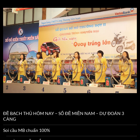
ĐỀ BẠCH THỦ HÔM NAY – SỐ ĐỀ MIỀN NAM – DỰ ĐOÁN 3
CÀNG
Soi cầu MB chuẩn 100%