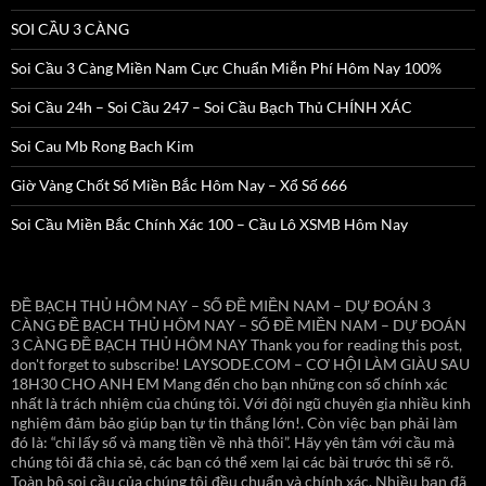
SOI CẦU 3 CÀNG
Soi Cầu 3 Càng Miền Nam Cực Chuẩn Miễn Phí Hôm Nay 100%
Soi Cầu 24h – Soi Cầu 247 – Soi Cầu Bạch Thủ CHÍNH XÁC
Soi Cau Mb Rong Bach Kim
Giờ Vàng Chốt Số Miền Bắc Hôm Nay – Xổ Số 666
Soi Cầu Miền Bắc Chính Xác 100 – Cầu Lô XSMB Hôm Nay
ĐỀ BẠCH THỦ HÔM NAY – SỐ ĐỀ MIỀN NAM – DỰ ĐOÁN 3
CÀNG ĐỀ BẠCH THỦ HÔM NAY – SỐ ĐỀ MIỀN NAM – DỰ ĐOÁN
3 CÀNG ĐỀ BẠCH THỦ HÔM NAY Thank you for reading this post,
don't forget to subscribe! LAYSODE.COM – CƠ HỘI LÀM GIÀU SAU
18H30 CHO ANH EM Mang đến cho bạn những con số chính xác
nhất là trách nhiệm của chúng tôi. Với đội ngũ chuyên gia nhiều kinh
nghiệm đảm bảo giúp bạn tự tin thắng lớn!. Còn việc bạn phải làm
đó là: “chỉ lấy số và mang tiền về nhà thôi”. Hãy yên tâm với cầu mà
chúng tôi đã chia sẻ, các bạn có thể xem lại các bài trước thì sẽ rõ.
Toàn bộ soi cầu của chúng tôi đều chuẩn và chính xác. Nhiều bạn đã