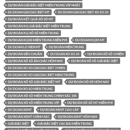
DỰ ĐOÁN GIẢI ĐẶC BIỆT MIỀN TRUNG VÍP NHẤT
DU DOAN GIAI DAC BIET MT
DU DOAN GIAI DAC BIET XO SO 24
DỰ ĐOÁN KẾT QUẢ XỔ SỐ MT
DỰ ĐOÁN KQ GIẢI ĐẶC BIỆT MIỀN TRUNG
DỰ ĐOÁN KQ XỔ SỐ MIỀN TRUNG
DỰ ĐOÁN KQXS MIỀN TRUNG MIỄN PHÍ
DU DOAN KQXS MT
DU DOAN LO XIEN MT
DỰ ĐOÁN MIỀN TRUNG
DỰ ĐOÁN SIÊU CHUẨN
DU DOAN XO SO 24
DỰ ĐOÁN XỔ SỐ 3 MIỀN
DỰ ĐOÁN XỔ SỐ ĂN CHẮC HÔM NAY
DỰ ĐOÁN XỔ SỐ GIẢI ĐẶC BIỆT
DU DOAN XO SO GIAI DAC BIET 3 MIEN
DU DOAN XO SO GIAI DAC BIET MIEN TRUNG
DỰ ĐOÁN XỔ SỐ GIẢI ĐẶC BIỆT MT
DỰ ĐOÁN XỔ SỐ HÔM NAY
DU DOAN XO SO MIEN TRUNG
DỰ ĐOÁN XỔ SỐ MIỀN TRUNG CHÍNH XÁC 100
DỰ ĐOÁN XỔ SỐ MIỀN TRUNG VÍP
DỰ ĐOÁN XỔ SỐ MT MIỄN PHÍ
DU DOAN XSMT
DỰ ĐOÁN XSMT CAO CẤP
DỰ ĐOÁN XSMT CHÍNH XÁC
DỰ ĐOÁN XSMT HÔM NAY
GIẢI ĐẶC BIỆT
GIẢI ĐẶC BIỆT CÁC ĐÀI MIỀN TRUNG