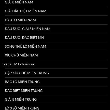
GIẢI 8 MIỀN NAM
GIẢI ĐẶC BIỆT MIỀN NAM
LÔ 3 SỐ MIỀN NAM
ĐẦU ĐUÔI GIẢI 8 MIỀN NAM
ĐẦU ĐUÔI ĐẶC BIỆT MN
SONG THỦ LÔ MIỀN NAM
XÍU CHỦ MIỀN NAM
Soi cầu MT chuẩn xác
CẶP XÍU CHỦ MIỀN TRUNG
BAO LÔ MIỀN TRUNG
ĐẶC BIỆT MIỀN TRUNG
GIẢI 8 MIỀN TRUNG
LÔ 3 SỐ MIỀN TRUNG