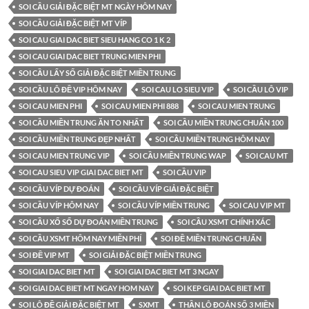
SOI CẦU GIẢI ĐẶC BIỆT MT NGÀY HÔM NAY
SOI CẦU GIẢI ĐẶC BIỆT MT VÍP
SOI CAU GIAI DAC BIET SIEU HANG CO 1 K 2
SOI CAU GIAI DAC BIET TRUNG MIEN PHI
SOI CẦU LẤY SỐ GIẢI ĐẶC BIỆT MIỀN TRUNG
SOI CẦU LÔ ĐỀ VIP HÔM NAY
SOI CAU LO SIEU VIP
SOI CẦU LÔ VIP
SOI CAU MIEN PHI
SOI CAU MIEN PHI 888
SOI CAU MIEN TRUNG
SOI CẦU MIỀN TRUNG ĂN TO NHẤT
SOI CẦU MIỀN TRUNG CHUẨN 100
SOI CẦU MIỀN TRUNG ĐẸP NHẤT
SOI CẦU MIỀN TRUNG HÔM NAY
SOI CAU MIEN TRUNG VIP
SOI CẦU MIỀN TRUNG WAP
SOI CAU MT
SOI CAU SIEU VIP GIAI DAC BIET MT
SOI CẦU VIP
SOI CẦU VÍP DỰ ĐOÁN
SOI CẦU VÍP GIẢI ĐẶC BIỆT
SOI CẦU VÍP HÔM NAY
SOI CẦU VÍP MIỀN TRUNG
SOI CAU VIP MT
SOI CẦU XỔ SỐ DỰ ĐOÁN MIỀN TRUNG
SOI CẦU XSMT CHÍNH XÁC
SOI CẦU XSMT HÔM NAY MIỄN PHÍ
SOI ĐỀ MIỀN TRUNG CHUẨN
SOI ĐỀ VIP MT
SOI GIẢI ĐẶC BIỆT MIỀN TRUNG
SOI GIAI DAC BIET MT
SOI GIAI DAC BIET MT 3 NGAY
SOI GIAI DAC BIET MT NGAY HOM NAY
SOI KEP GIAI DAC BIET MT
SOI LÔ ĐỀ GIẢI ĐẶC BIỆT MT
SXMT
THẦN LÔ ĐOÁN SỐ 3 MIỀN