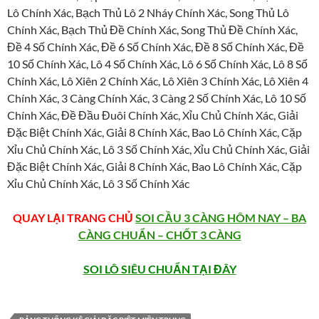
Lô Chính Xác, Bạch Thủ Lô 2 Nháy Chính Xác, Song Thủ Lô
Chính Xác, Bạch Thủ Đề Chính Xác, Song Thủ Đề Chính Xác,
Đề 4 Số Chính Xác, Đề 6 Số Chính Xác, Đề 8 Số Chính Xác, Đề
10 Số Chính Xác, Lô 4 Số Chính Xác, Lô 6 Số Chính Xác, Lô 8 Số
Chính Xác, Lô Xiên 2 Chính Xác, Lô Xiên 3 Chính Xác, Lô Xiên 4
Chính Xác, 3 Càng Chính Xác, 3 Càng 2 Số Chính Xác, Lô 10 Số
Chính Xác, Đề Đầu Đuôi Chính Xác, Xỉu Chủ Chính Xác, Giải
Đặc Biệt Chính Xác, Giải 8 Chính Xác, Bao Lô Chính Xác, Cặp
Xỉu Chủ Chính Xác, Lô 3 Số Chính Xác, Xỉu Chủ Chính Xác, Giải
Đặc Biệt Chính Xác, Giải 8 Chính Xác, Bao Lô Chính Xác, Cặp
Xỉu Chủ Chính Xác, Lô 3 Số Chính Xác
QUAY LẠI TRANG CHỦ
SOI CẦU 3 CÀNG HÔM NAY – BA
CÀNG CHUẨN – CHỐT 3 CÀNG
SOI LÔ SIÊU CHUẨN TẠI ĐÂY