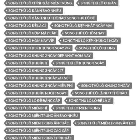
SONG THỦ LÔ CHÍNH XÁC MIỀN TRUNG
SONG THỦ LÔ CHUẨN
SONG THỦ LÔ ĐÁNH BAO NHIÊU
SONG THỦ LÔ ĐÁNH NHƯ THẾ NÀO SONG THỦ LÔ ĐỀ
SONG THỦ LÔ ĐỀ LÀ GÌ
SONG THỦ LÔ ĐẸP NHẤT NGÀY MAI
SONG THỦ LÔ GỒM MẤY CẶP
SONG THỦ LÔ HÔM NAY
SONG THỦ LÔ HÔM NAY VÍP
SONG THỦ LÔ KÉP KHUNG 3 NGÀY
SONG THU LO KEP KHUNG 3 NGAY 247
SONG THỦ LÔ KHUNG
SONG THU LO KHUNG 2 NGAY DEP NHAT HOM NAY
SONG THỦ LÔ KHUNG 3
SONG THỦ LÔ KHUNG 3 NGÀY
SONG THỦ LÔ KHUNG 3 NGÀY 247
SONG THỦ LÔ KHUNG 3 NGÀY 247 NET
SONG THỦ LÔ KHUNG 3 NGÀY MIỄN PHÍ
SONG THỦ LÔ KHUNG 5 NGÀY
SONG THU LO KHUNG NUOI 3 NGAY
SONG THỦ LÔ LÀ NHƯ THẾ NÀO
SONG THỦ LÔ LÔ ĐỀ ĐẲNG CẤP
SONG THỦ LÔ LÔ ĐỀ LÀ GÌ
SONG THỦ LÔ MIỄN PHÍ
SONG THU LO MIEN TRUNG
SONG THỦ LÔ MIỀN TRUNG ĂN BAO NHIÊU
SONG THỦ LÔ MIỀN TRUNG ĂN CHẮC
SONG THỦ LÔ MIỀN TRUNG ĂN TO
SONG THỦ LÔ MIỀN TRUNG CAO CẤP
SONG THỦ LÔ MIỀN TRUNG CHÍNH XÁC