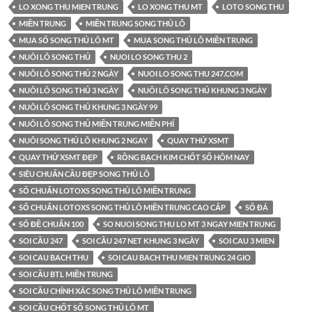
LO XONG THU MIEN TRUNG
LO XONG THU MT
LOTO SONG THU
MIỀN TRUNG
MIỀN TRUNG SONG THỦ LÔ
MUA SỐ SONG THỦ LÔ MT
MUA SONG THỦ LÔ MIỀN TRUNG
NUÔI LÔ SONG THỦ
NUOI LO SONG THU 2
NUÔI LÔ SONG THỦ 2 NGÀY
NUOI LO SONG THU 247.COM
NUÔI LÔ SONG THỦ 3 NGÀY
NUÔI LÔ SONG THỦ KHUNG 3 NGÀY
NUÔI LÔ SONG THỦ KHUNG 3 NGÀY 99
NUÔI LÔ SONG THỦ MIỀN TRUNG MIỄN PHÍ
NUÔI SONG THỦ LÔ KHUNG 2 NGAY
QUAY THỬ XSMT
QUAY THỬ XSMT ĐẸP
RỒNG BẠCH KIM CHỐT SỐ HÔM NAY
SIÊU CHUẨN CẦU ĐẸP SONG THỦ LÔ
SỐ CHUẨN LOTOXS SONG THỦ LÔ MIỀN TRUNG
SỐ CHUẨN LOTOXS SONG THỦ LÔ MIỀN TRUNG CAO CẤP
SỐ ĐÁ
SỐ ĐỀ CHUẨN 100
SO NUOI SONG THU LO MT 3 NGAY MIEN TRUNG
SOI CẦU 247
SOI CẦU 247 NET KHUNG 3 NGÀY
SOI CAU 3 MIEN
SOI CAU BACH THU
SOI CAU BACH THU MIEN TRUNG 24 GIO
SOI CẦU BTL MIỀN TRUNG
SOI CẦU CHÍNH XÁC SONG THỦ LÔ MIỀN TRUNG
SOI CẦU CHỐT SỐ SONG THỦ LÔ MT