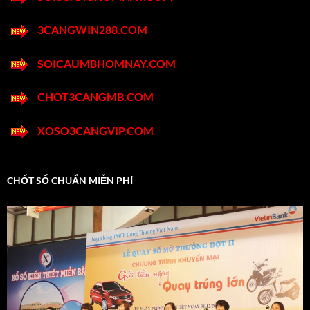
3CANGWIN288.COM
SOICAUMBHOMNAY.COM
CHOT3CANGMB.COM
XOSO3CANGVIP.COM
CHỐT SỐ CHUẨN MIỄN PHÍ