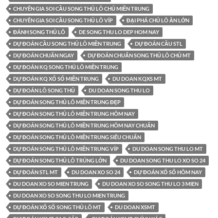
CHUYÊN GIA SOI CẦU SONG THỦ LÔ CHỦ MIỀN TRUNG
CHUYÊN GIA SOI CẦU SONG THỦ LÔ VÍP
ĐẠI PHÁ CHỦ LÔ ĂN LỚN
ĐÁNH SONG THỦ LÔ
DE SONG THU LO DEP HOM NAY
DỰ ĐOÁN CẦU SONG THỦ LÔ MIỀN TRUNG
DỰ ĐOÁN CẦU STL
DỰ ĐOÁN CHUẨN NGAY
DỰ ĐOÁN CHUẨN SONG THỦ LÔ CHỦ MT
DỰ ĐOÁN KQ SONG THỦ LÔ MIỀN TRUNG
DỰ ĐOÁN KQ XỔ SỐ MIỀN TRUNG
DU DOAN KQXS MT
DỰ ĐOÁN LÔ SONG THỦ
DU DOAN SONG THU LO
DỰ ĐOÁN SONG THỦ LÔ MIỀN TRUNG ĐẸP
DỰ ĐOÁN SONG THỦ LÔ MIỀN TRUNG HÔM NAY
DỰ ĐOÁN SONG THỦ LÔ MIỀN TRUNG HÔM NAY CHUẨN
DỰ ĐOÁN SONG THỦ LÔ MIỀN TRUNG SIÊU CHUẨN
DỰ ĐOÁN SONG THỦ LÔ MIỀN TRUNG VÍP
DU DOAN SONG THU LO MT
DỰ ĐOÁN SONG THỦ LÔ TRÚNG LỚN
DU DOAN SONG THU LO XO SO 24
DỰ ĐOÁN STL MT
DU DOAN XO SO 24
DỰ ĐOÁN XỔ SỐ HÔM NAY
DU DOAN XO SO MIEN TRUNG
DU DOAN XO SO SONG THU LO 3 MIEN
DU DOAN XO SO SONG THU LO MIEN TRUNG
DỰ ĐOÁN XỔ SỐ SONG THỦ LÔ MT
DU DOAN XSMT