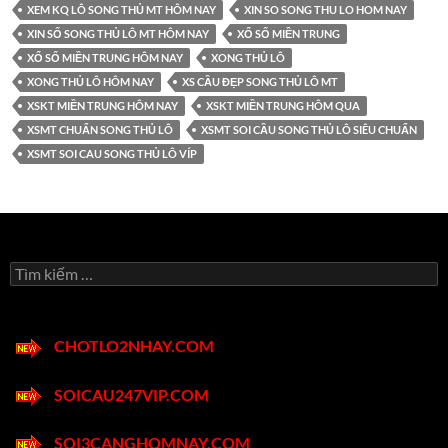
XEM KQ LÔ SONG THỦ MT HÔM NAY
XIN SO SONG THU LO HOM NAY
XIN SỐ SONG THỦ LÔ MT HÔM NAY
XỔ SỐ MIỀN TRUNG
XỔ SỐ MIỀN TRUNG HÔM NAY
XONG THỦ LÔ
XONG THỦ LÔ HÔM NAY
XS CẦU ĐẸP SONG THỦ LÔ MT
XSKT MIỀN TRUNG HÔM NAY
XSKT MIỀN TRUNG HÔM QUA
XSMT CHUẨN SONG THỦ LÔ
XSMT SOI CẦU SONG THỦ LÔ SIÊU CHUẨN
XSMT SOI CAU SONG THỦ LÔ VÍP
Tìm
kiếm
cho:
CHOTLO2NHAY.COM
SOICAU247VIP.COM
SOI3CANGHOMNAY.COM