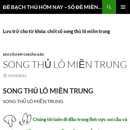
Chuyển
Tìm
ĐỀ BẠCH THỦ HÔM NAY – SỐ ĐỀ MIỀN NAM – DỰ ĐOÁN 3 CÀNG
đến
kiếm
TRÌNH
nội
ĐƠN CƠ
dung
SỞ
Lưu trữ cho từ khóa: chốt số song thủ lô miền trung
SOI CẦU MT CHUẨN XÁC
SONG THỦ LÔ MIỀN TRUNG
15/04/2021
SONG THỦ LÔ MIỀN TRUNG
SONG THỦ LÔ MIỀN TRUNG
Chúng tôi luôn đi đầu trong lĩnh vực soi cầu và