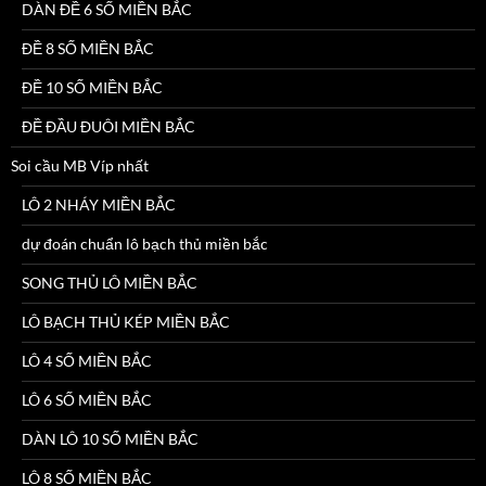
DÀN ĐỀ 6 SỐ MIỀN BẮC
ĐỀ 8 SỐ MIỀN BẮC
ĐỀ 10 SỐ MIỀN BẮC
ĐỀ ĐẦU ĐUÔI MIỀN BẮC
Soi cầu MB Víp nhất
LÔ 2 NHÁY MIỀN BẮC
dự đoán chuẩn lô bạch thủ miền bắc
SONG THỦ LÔ MIỀN BẮC
LÔ BẠCH THỦ KÉP MIỀN BẮC
LÔ 4 SỐ MIỀN BẮC
LÔ 6 SỐ MIỀN BẮC
DÀN LÔ 10 SỐ MIỀN BẮC
LÔ 8 SỐ MIỀN BẮC