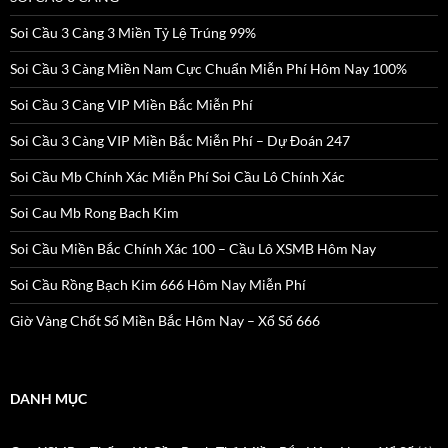
Soi Cầu 3 Càng 3 Miền Tỷ Lệ Trúng 99%
Soi Cầu 3 Càng Miền Nam Cực Chuẩn Miễn Phí Hôm Nay 100%
Soi Cầu 3 Càng VIP Miền Bắc Miễn Phí
Soi Cầu 3 Càng VIP Miền Bắc Miễn Phí – Dự Đoán 247
Soi Cầu Mb Chính Xác Miễn Phí Soi Cầu Lô Chính Xác
Soi Cau Mb Rong Bach Kim
Soi Cầu Miền Bắc Chính Xác 100 – Cầu Lô XSMB Hôm Nay
Soi Cầu Rồng Bạch Kim 666 Hôm Nay Miễn Phí
Giờ Vàng Chốt Số Miền Bắc Hôm Nay – Xổ Số 666
DANH MỤC