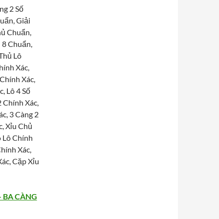
ng 2 Số
uẩn, Giải
hủ Chuẩn,
i 8 Chuẩn,
Thủ Lô
hính Xác,
Chính Xác,
, Lô 4 Số
2 Chính Xác,
ác, 3 Càng 2
c, Xỉu Chủ
o Lô Chính
Chính Xác,
Xác, Cặp Xỉu
– BA CÀNG