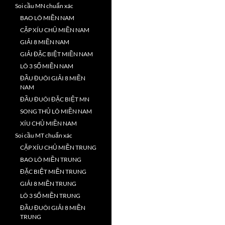
Soi cầu MN chuẩn xác
BAO LÔ MIỀN NAM
CẶP XÍU CHỦ MIỀN NAM
GIẢI 8 MIỀN NAM
GIẢI ĐẶC BIỆT MIỀN NAM
LÔ 3 SỐ MIỀN NAM
ĐẦU ĐUÔI GIẢI 8 MIỀN
NAM
ĐẦU ĐUÔI ĐẶC BIỆT MN
SONG THỦ LÔ MIỀN NAM
XÍU CHỦ MIỀN NAM
Soi cầu MT chuẩn xác
CẶP XÍU CHỦ MIỀN TRUNG
BAO LÔ MIỀN TRUNG
ĐẶC BIỆT MIỀN TRUNG
GIẢI 8 MIỀN TRUNG
LÔ 3 SỐ MIỀN TRUNG
ĐẦU ĐUÔI GIẢI 8 MIỀN
TRUNG