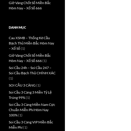
Giờ Vàng Chốt Số Miền Bắc
Hôm Nay – Xổ Số 666
DANH MỤC
Cau XSMB – Thống Kê Cầu
Bạch Thủ Miền Bắc Hôm Nay
– Xổ Số
(1)
Giờ Vàng Chốt Số Miền Bắc
Hôm Nay – Xổ Số 666
(1)
Soi Cầu 24h – Soi Cầu 247 –
Soi Cầu Bạch Thủ CHÍNH XÁC
(1)
SOI CẦU 3 CÀNG
(1)
Soi Cầu 3 Càng 3 Miền Tỷ Lệ
Trúng 99%
(1)
Soi Cầu 3 Càng Miền Nam Cực
Chuẩn Miễn Phí Hôm Nay
100%
(1)
Soi Cầu 3 Càng VIP Miền Bắc
Miễn Phí
(1)