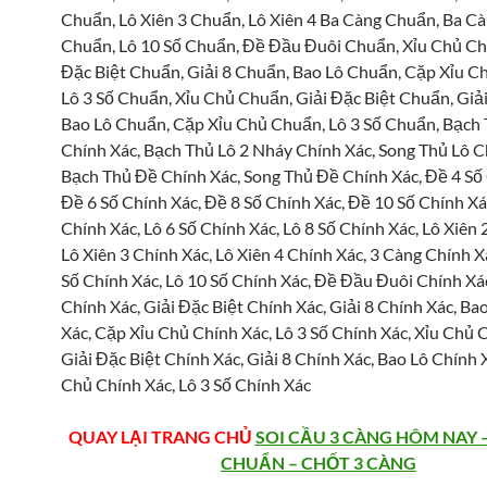
Chuẩn, Lô Xiên 3 Chuẩn, Lô Xiên 4 Ba Càng Chuẩn, Ba Cà
Chuẩn, Lô 10 Số Chuẩn, Đề Đầu Đuôi Chuẩn, Xỉu Chủ Ch
Đặc Biệt Chuẩn, Giải 8 Chuẩn, Bao Lô Chuẩn, Cặp Xỉu C
Lô 3 Số Chuẩn, Xỉu Chủ Chuẩn, Giải Đặc Biệt Chuẩn, Giả
Bao Lô Chuẩn, Cặp Xỉu Chủ Chuẩn, Lô 3 Số Chuẩn, Bạch 
Chính Xác, Bạch Thủ Lô 2 Nháy Chính Xác, Song Thủ Lô C
Bạch Thủ Đề Chính Xác, Song Thủ Đề Chính Xác, Đề 4 Số 
Đề 6 Số Chính Xác, Đề 8 Số Chính Xác, Đề 10 Số Chính Xác
Chính Xác, Lô 6 Số Chính Xác, Lô 8 Số Chính Xác, Lô Xiên 
Lô Xiên 3 Chính Xác, Lô Xiên 4 Chính Xác, 3 Càng Chính X
Số Chính Xác, Lô 10 Số Chính Xác, Đề Đầu Đuôi Chính Xá
Chính Xác, Giải Đặc Biệt Chính Xác, Giải 8 Chính Xác, Ba
Xác, Cặp Xỉu Chủ Chính Xác, Lô 3 Số Chính Xác, Xỉu Chủ 
Giải Đặc Biệt Chính Xác, Giải 8 Chính Xác, Bao Lô Chính 
Chủ Chính Xác, Lô 3 Số Chính Xác
QUAY LẠI TRANG CHỦ
SOI CẦU 3 CÀNG HÔM NAY 
CHUẨN – CHỐT 3 CÀNG