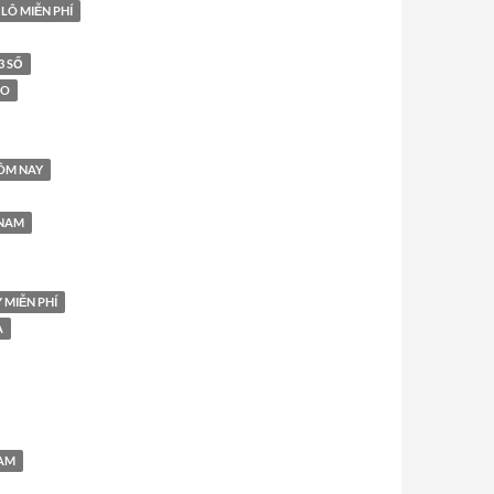
LÔ MIỄN PHÍ
3 SỐ
HO
ÔM NAY
 NAM
 MIỄN PHÍ
A
NAM