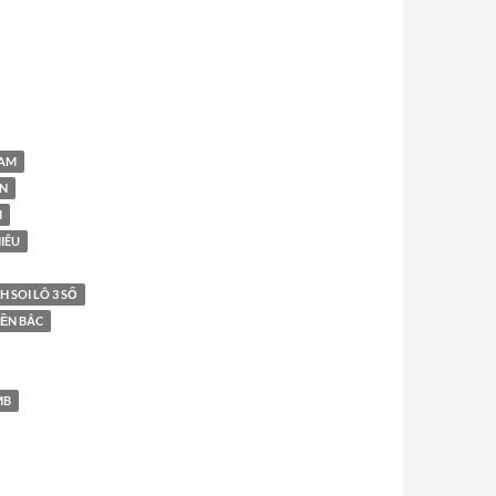
NAM
ỀN
M
IÊU
H SOI LÔ 3 SỐ
IỀN BẮC
MB