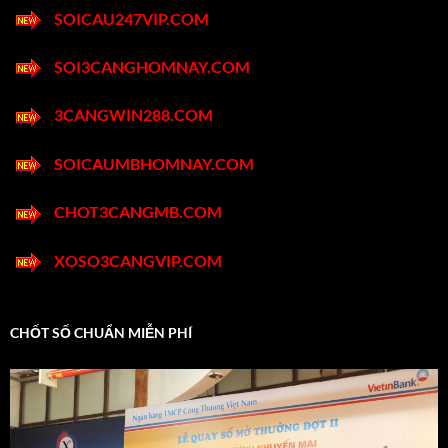
SOICAU247VIP.COM
SOI3CANGHOMNAY.COM
3CANGWIN288.COM
SOICAUMBHOMNAY.COM
CHOT3CANGMB.COM
XOSO3CANGVIP.COM
CHỐT SỐ CHUẨN MIỄN PHÍ