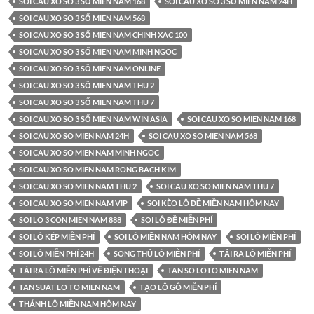
SOI CAU XO SO 3 SỐ MIEN NAM 168
SOI CAU XO SO 3 SỐ MIEN NAM 24H
SOI CAU XO SO 3 SỐ MIEN NAM 568
SOI CAU XO SO 3 SỐ MIEN NAM CHINH XAC 100
SOI CAU XO SO 3 SỐ MIEN NAM MINH NGOC
SOI CAU XO SO 3 SỐ MIEN NAM ONLINE
SOI CAU XO SO 3 SỐ MIEN NAM THU 2
SOI CAU XO SO 3 SỐ MIEN NAM THU 7
SOI CAU XO SO 3 SỐ MIEN NAM WIN ASIA
SOI CAU XO SO MIEN NAM 168
SOI CAU XO SO MIEN NAM 24H
SOI CAU XO SO MIEN NAM 568
SOI CAU XO SO MIEN NAM MINH NGOC
SOI CAU XO SO MIEN NAM RONG BACH KIM
SOI CAU XO SO MIEN NAM THU 2
SOI CAU XO SO MIEN NAM THU 7
SOI CAU XO SO MIEN NAM VIP
SOI KÈO LÔ ĐỀ MIỀN NAM HÔM NAY
SOI LO 3 CON MIEN NAM 888
SOI LÔ ĐỀ MIỄN PHÍ
SOI LÔ KÉP MIỄN PHÍ
SOI LÔ MIỀN NAM HÔM NAY
SOI LÔ MIỄN PHÍ
SOI LÔ MIỄN PHÍ 24H
SONG THỦ LÔ MIỄN PHÍ
TẢI RA LÔ MIỄN PHÍ
TẢI RA LÔ MIỄN PHÍ VỀ ĐIỆN THOẠI
TAN SO LOTO MIEN NAM
TAN SUAT LO TO MIEN NAM
TẠO LÔ GÔ MIỄN PHÍ
THÁNH LÔ MIỀN NAM HÔM NAY