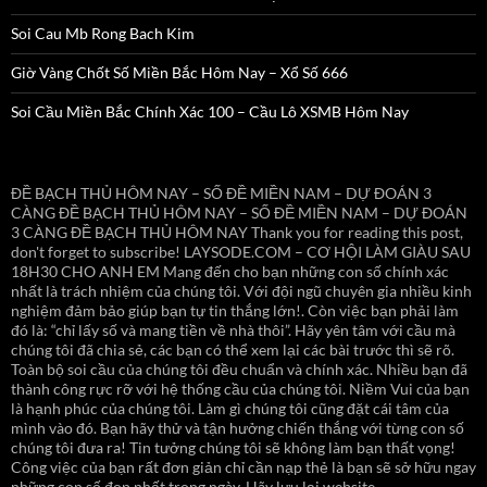
Soi Cau Mb Rong Bach Kim
Giờ Vàng Chốt Số Miền Bắc Hôm Nay – Xổ Số 666
Soi Cầu Miền Bắc Chính Xác 100 – Cầu Lô XSMB Hôm Nay
ĐỀ BẠCH THỦ HÔM NAY – SỐ ĐỀ MIỀN NAM – DỰ ĐOÁN 3
CÀNG ĐỀ BẠCH THỦ HÔM NAY – SỐ ĐỀ MIỀN NAM – DỰ ĐOÁN
3 CÀNG ĐỀ BẠCH THỦ HÔM NAY Thank you for reading this post,
don't forget to subscribe! LAYSODE.COM – CƠ HỘI LÀM GIÀU SAU
18H30 CHO ANH EM Mang đến cho bạn những con số chính xác
nhất là trách nhiệm của chúng tôi. Với đội ngũ chuyên gia nhiều kinh
nghiệm đảm bảo giúp bạn tự tin thắng lớn!. Còn việc bạn phải làm
đó là: “chỉ lấy số và mang tiền về nhà thôi”. Hãy yên tâm với cầu mà
chúng tôi đã chia sẻ, các bạn có thể xem lại các bài trước thì sẽ rõ.
Toàn bộ soi cầu của chúng tôi đều chuẩn và chính xác. Nhiều bạn đã
thành công rực rỡ với hệ thống cầu của chúng tôi. Niềm Vui của bạn
là hạnh phúc của chúng tôi. Làm gì chúng tôi cũng đặt cái tâm của
mình vào đó. Bạn hãy thử và tận hưởng chiến thắng với từng con số
chúng tôi đưa ra! Tin tưởng chúng tôi sẽ không làm bạn thất vọng!
Công việc của bạn rất đơn giản chỉ cần nạp thẻ là bạn sẽ sở hữu ngay
những con số đẹp nhất trong ngày. Hãy lưu lại website