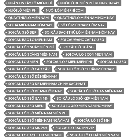
NHẮN TIN LẤY LÔ MIỄN PHÍ
NUÔI LÔ DE MIỄN PHÍ KHUNG 3 NGÀY
NUÔI LÔ MIỄN PHÍ
NUÔI LÔ MIỄN PHÍ COM
QUAY THỬ LÔ MIỀN NAM
QUAY THỬ LÔ MIỀN NAM HÔM NAY
SỐ ĐÀ MIỀN NAM HÔM NAY
SỐ LÔ MIỀN NAM HÔM NAY
SOI CẦU 3 SỐ ĐẸP
SOI CẦU BẠCH THỦ LÔ MIỀN NAM HÔM NAY
SOI CẦU BAO LÔ MIEN NAM
SOI CẦU ĐẲNG CẤP LÔ 3 SỐ
SOI CẦU LÔ 2 NHÁY MIỄN PHÍ
SOI CẦU LÔ 3 CÀNG
SOI CẦU LÔ 3 CÀNG MIỀN NAM
SOI CAU LO 3 CON MIEN NAM
SOI CÂU LÔ 3 MIÊN
SOI CẦU LÔ 3 MIỀN MIỄN PHÍ
SOI CẦU LÔ 3 SỐ
SOI CẦU LÔ 3 SỐ CAO CẤP
SOI CẦU LÔ 3 SỐ CHUẨN MIỀN NAM
SOI CẦU LÔ 3 SỐ ĐỀ MIỀN NAM
SOI CẦU LÔ 3 SỐ ĐỀ MIỀN NAM CHINH XÁC NHẤT
SOI CẦU LÔ 3 SỐ ĐỀ MN HÔM NAY
SOI CẦU LÔ 3 SỐ GAN MIỀN NAM
SOI CẦU LÔ 3 SỐ GAN MN
SOI CẦU LÔ 3 SỐ KÉP MIỀN NAM
SOI CẦU LÔ 3 SỐ MIỀN
SOI CẦU LÔ 3 SỐ MIỀN NAM HÔM NAY
SOI CẦU LÔ 3 SỐ MIỀN NAM MIỄN PHÍ
SOI CẦU LÔ 3 SỐ MIỀN NAM NGÀY MAI
SOI CẦU LÔ 3 SỐ MN
SOI CẦU LÔ 3 SỐ MN 24H
SOI CẦU LÔ 3 SỐ MN VIP
SOI CAU LO BACH THU MIEN NAM
SOI CẦU LÔ CHUẨN MIỀN NAM