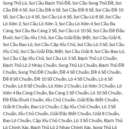
Song Thủ Lô, Soi Cầu Bạch Thủ Đề, Soi Cầu Song Thủ Đề, Soi
Cầu Đề 4 Số, Soi Cầu Đề 6 Số, Soi Cầu Đề 8 Số, Soi Cầu Đề 10
Số, Soi Cầu Lô 4 Số, Soi Cầu Lô 6 Số, Soi Cầu Lô 8 Số, Soi Cầu
Lô Xiên 2, Soi Cầu Lô Xiên 3, Soi Cầu Lô Xiên 4 Soi Cầu Ba
Càng, Soi Cầu Ba Càng 2 Số, Soi Cầu Lô 10 Số, Soi Cầu Đề Đầu
Đuôi, Soi Cầu Xỉu Chủ, Soi Cầu Giải Đặc Biệt, Soi Cầu Giải 8,
Soi Cầu Bao Lô, Soi Cầu Cặp Xỉu Chủ, Soi Cầu Lô 3 Số, Soi Cầu
Xỉu Chủ, Soi Cầu Giải Đặc Biệt, Soi Cầu Giải 8, Soi Cầu Bao Lô,
Soi Cầu Cặp Xỉu Chủ, Soi Cầu Lô 3 Số, Bạch Thủ Lô Chuẩn,
Bạch Thủ Lô 2 Nháy Chuẩn, Song Thủ Lô Chuẩn, Bạch Thủ Đề
Chuẩn, Song Thủ Đề Chuẩn, Đề 4 Số Chuẩn, Đề 6 Số Chuẩn,
Đề 8 Số Chuẩn, Đề 10 Số Chuẩn, Lô 4 Số Chuẩn, Lô 6 Số
Chuẩn, Lô 8 Số Chuẩn, Lô Xiên 2 Chuẩn, Lô Xiên 3 Chuẩn, Lô
Xiên 4 Ba Càng Chuẩn, Ba Càng 2 Số Chuẩn, Lô 10 Số Chuẩn,
Đề Đầu Đuôi Chuẩn, Xỉu Chủ Chuẩn, Giải Đặc Biệt Chuẩn,
Giải 8 Chuẩn, Bao Lô Chuẩn, Cặp Xỉu Chủ Chuẩn, Lô 3 Số
Chuẩn, Xỉu Chủ Chuẩn, Giải Đặc Biệt Chuẩn, Giải 8 Chuẩn,
Bao Lô Chuẩn, Cặp Xỉu Chủ Chuẩn, Lô 3 Số Chuẩn, Bạch Thủ
Lô Chính Xác, Bạch Thủ Lô 2 Nháy Chính Xác, Song Thủ Lô