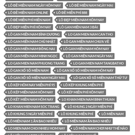
LÔ ĐỀ MIỀN NAM NGÀY HÔM NAY
LÔ ĐỀ MIỀN NAM NGÀY MAI
LÔ ĐỀ MIỀN NAM ONLINE
LÔ ĐỀ MIỄN PHÍ 888
LÔ ĐỀ MIỄN PHÍ MIỀN NAM
LÔ ĐẸP MIỀN NAM HÔM NAY
LÔ ĐẸP MIỄN PHÍ HÔM NAY
LÔ GAN MIỀN NAM 3 ĐÀI
LÔ GAN MIỀN NAM BÌNH DƯƠNG
LO GAN MIEN NAM CAN THO
LÔ GAN MIỀN NAM CHỦ NHẬT
LÔ GAN MIỀN NAM CHƯA VỀ
LÔ GAN MIỀN NAM ĐỒNG NAI
LÔ GAN MIỀN NAM HÔM NAY
LÔ GAN MIỀN NAM MINH NGỌC
LÔ GAN MIỀN NAM NGÀY MAI
LO GAN MIEN NAM PHUONG TRANG
LO GAN MIEN NAM TANGBATHO
LÔ GAN XỔ SỐ MIỀN NAM
LÔ GAN XỔ SỐ MIỀN NAM HÔM NAY
LÔ GAN XỔ SỐ MIỀN NAM NGÀY MAI
LÔ GAN XỔ SỐ MIỀN NAM THỨ TƯ
LÔ KÉP HÔM NAY MIỄN PHÍ 95
LÔ KÉP KHUNG MIỄN PHÍ
LÔ KÉP MIỀN NAM HÔM NAY
LÔ KÉP MIỄN PHÍ HÔM NAY
LÔ KẾT MIỀN NAM HÔM NAY
LO KHAN MIEN NAM BINH THUAN
LO KHAN MIEN NAM SOC TRANG
LÔ KHUNG 2 NGÀY MIỄN PHÍ
LÔ KHUNG 5 NGÀY MIỄN PHÍ
LÔ KHUNG MIỄN PHÍ
LÔ MIỀN NAM
LÔ MIỀN NAM 1 ĂN BAO NHIÊU
LÔ MIỀN NAM ĂN BAO NHIÊU
LO MIEN NAM CHOI NHIEU HOM NAY
LÔ MIỀN NAM CHƠI NHƯ THẾ NÀO