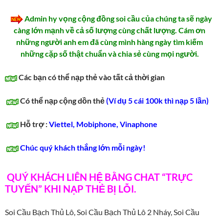
Admin hy vọng cộng đồng soi cầu của chúng ta sẽ ngày
càng lớn mạnh về cả số lượng cùng chất lượng. Cám ơn
những người anh em đã cùng mình hàng ngày tìm kiếm
những cặp số thật chuẩn và chia sẻ cùng mọi người.
Các bạn có thể nạp thẻ vào tất
cả thời gian
Có thể nạp cộng dồn thẻ
(Ví dụ 5 cái 100k thì nạp 5 lần)
Hỗ trợ :
Viettel, Mobiphone, Vinaphone
Chúc quý khách thắng lớn mỗi ngày!
QUÝ KHÁCH LIÊN HỆ BẰNG CHAT “TRỰC
TUYẾN” KHI NẠP THẺ BỊ LỖI.
Soi Cầu Bạch Thủ Lô, Soi Cầu Bạch Thủ Lô 2 Nháy, Soi Cầu