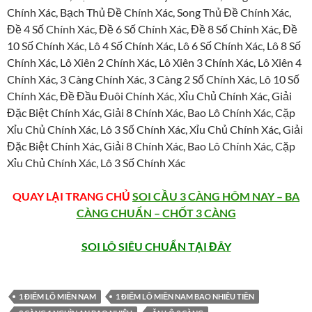
Chính Xác, Bạch Thủ Đề Chính Xác, Song Thủ Đề Chính Xác,
Đề 4 Số Chính Xác, Đề 6 Số Chính Xác, Đề 8 Số Chính Xác, Đề
10 Số Chính Xác, Lô 4 Số Chính Xác, Lô 6 Số Chính Xác, Lô 8 Số
Chính Xác, Lô Xiên 2 Chính Xác, Lô Xiên 3 Chính Xác, Lô Xiên 4
Chính Xác, 3 Càng Chính Xác, 3 Càng 2 Số Chính Xác, Lô 10 Số
Chính Xác, Đề Đầu Đuôi Chính Xác, Xỉu Chủ Chính Xác, Giải
Đặc Biệt Chính Xác, Giải 8 Chính Xác, Bao Lô Chính Xác, Cặp
Xỉu Chủ Chính Xác, Lô 3 Số Chính Xác, Xỉu Chủ Chính Xác, Giải
Đặc Biệt Chính Xác, Giải 8 Chính Xác, Bao Lô Chính Xác, Cặp
Xỉu Chủ Chính Xác, Lô 3 Số Chính Xác
QUAY LẠI TRANG CHỦ
SOI CẦU 3 CÀNG HÔM NAY – BA
CÀNG CHUẨN – CHỐT 3 CÀNG
SOI LÔ SIÊU CHUẨN TẠI ĐÂY
1 ĐIỂM LÔ MIỀN NAM
1 ĐIỂM LÔ MIỀN NAM BAO NHIÊU TIỀN