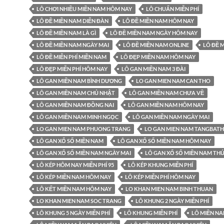
LÔ CHƠI NHIỀU MIỀN NAM HÔM NAY
LÔ CHUẨN MIỄN PHÍ
LÔ ĐỀ MIỀN NAM DIỄN ĐÀN
LÔ ĐỀ MIỀN NAM HÔM NAY
LÔ ĐỀ MIỀN NAM LÀ GÌ
LÔ ĐỀ MIỀN NAM NGÀY HÔM NAY
LÔ ĐỀ MIỀN NAM NGÀY MAI
LÔ ĐỀ MIỀN NAM ONLINE
LÔ ĐỀ M
LÔ ĐỀ MIỄN PHÍ MIỀN NAM
LÔ ĐẸP MIỀN NAM HÔM NAY
LÔ ĐẸP MIỄN PHÍ HÔM NAY
LÔ GAN MIỀN NAM 3 ĐÀI
LÔ GAN MIỀN NAM BÌNH DƯƠNG
LO GAN MIEN NAM CAN THO
LÔ GAN MIỀN NAM CHỦ NHẬT
LÔ GAN MIỀN NAM CHƯA VỀ
LÔ GAN MIỀN NAM ĐỒNG NAI
LÔ GAN MIỀN NAM HÔM NAY
LÔ GAN MIỀN NAM MINH NGỌC
LÔ GAN MIỀN NAM NGÀY MAI
LO GAN MIEN NAM PHUONG TRANG
LO GAN MIEN NAM TANGBAT
LÔ GAN XỔ SỐ MIỀN NAM
LÔ GAN XỔ SỐ MIỀN NAM HÔM NAY
LÔ GAN XỔ SỐ MIỀN NAM NGÀY MAI
LÔ GAN XỔ SỐ MIỀN NAM TH
LÔ KÉP HÔM NAY MIỄN PHÍ 95
LÔ KÉP KHUNG MIỄN PHÍ
LÔ KÉP MIỀN NAM HÔM NAY
LÔ KÉP MIỄN PHÍ HÔM NAY
LÔ KẾT MIỀN NAM HÔM NAY
LO KHAN MIEN NAM BINH THUAN
LO KHAN MIEN NAM SOC TRANG
LÔ KHUNG 2 NGÀY MIỄN PHÍ
LÔ KHUNG 5 NGÀY MIỄN PHÍ
LÔ KHUNG MIỄN PHÍ
LÔ MIỀN N