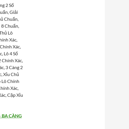
ng 2 Số
uẩn, Giải
hủ Chuẩn,
i 8 Chuẩn,
Thủ Lô
hính Xác,
Chính Xác,
, Lô 4 Số
2 Chính Xác,
ác, 3 Càng 2
c, Xỉu Chủ
o Lô Chính
Chính Xác,
Xác, Cặp Xỉu
– BA CÀNG