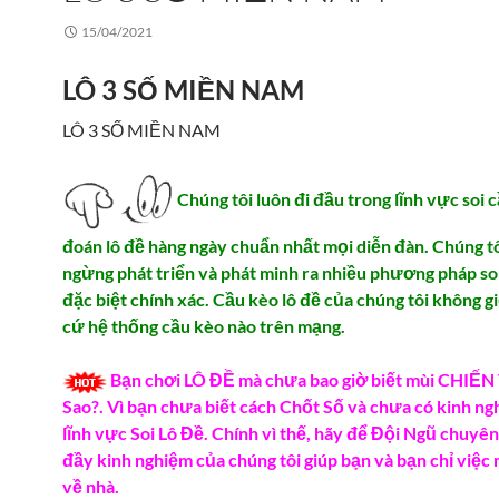
15/04/2021
LÔ 3 SỐ MIỀN NAM
LÔ 3 SỐ MIỀN NAM
Chúng tôi luôn đi đầu trong lĩnh vực soi 
đoán lô đề hàng ngày chuẩn nhất mọi diễn đàn. Chúng t
ngừng phát triển và phát minh ra nhiều phương pháp soi
đặc biệt chính xác. Cầu kèo lô đề của chúng tôi không g
cứ hệ thống cầu kèo nào trên mạng.
Bạn chơi LÔ ĐỀ mà chưa bao giờ biết mùi CHIẾ
Sao?. Vì bạn chưa biết cách Chốt Số và chưa có kinh ng
lĩnh vực Soi Lô Đề. Chính vì thế, hãy để Đội Ngũ chuyên
đầy kinh nghiệm của chúng tôi giúp bạn và bạn chỉ việc 
về nhà.