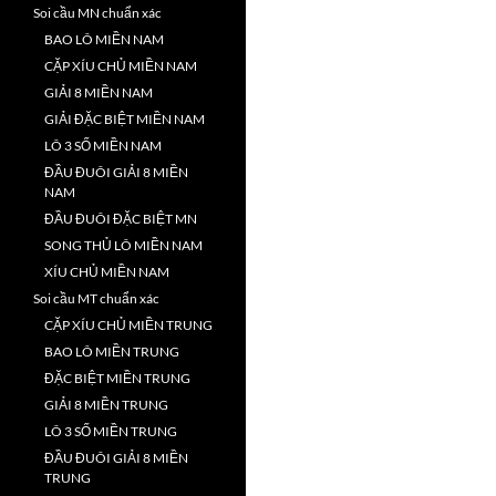
Soi cầu MN chuẩn xác
BAO LÔ MIỀN NAM
CẶP XÍU CHỦ MIỀN NAM
GIẢI 8 MIỀN NAM
GIẢI ĐẶC BIỆT MIỀN NAM
LÔ 3 SỐ MIỀN NAM
ĐẦU ĐUÔI GIẢI 8 MIỀN
NAM
ĐẦU ĐUÔI ĐẶC BIỆT MN
SONG THỦ LÔ MIỀN NAM
XÍU CHỦ MIỀN NAM
Soi cầu MT chuẩn xác
CẶP XÍU CHỦ MIỀN TRUNG
BAO LÔ MIỀN TRUNG
ĐẶC BIỆT MIỀN TRUNG
GIẢI 8 MIỀN TRUNG
LÔ 3 SỐ MIỀN TRUNG
ĐẦU ĐUÔI GIẢI 8 MIỀN
TRUNG