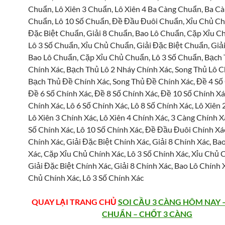
Chuẩn, Lô Xiên 3 Chuẩn, Lô Xiên 4 Ba Càng Chuẩn, Ba Cà
Chuẩn, Lô 10 Số Chuẩn, Đề Đầu Đuôi Chuẩn, Xỉu Chủ Ch
Đặc Biệt Chuẩn, Giải 8 Chuẩn, Bao Lô Chuẩn, Cặp Xỉu C
Lô 3 Số Chuẩn, Xỉu Chủ Chuẩn, Giải Đặc Biệt Chuẩn, Giả
Bao Lô Chuẩn, Cặp Xỉu Chủ Chuẩn, Lô 3 Số Chuẩn, Bạch 
Chính Xác, Bạch Thủ Lô 2 Nháy Chính Xác, Song Thủ Lô C
Bạch Thủ Đề Chính Xác, Song Thủ Đề Chính Xác, Đề 4 Số 
Đề 6 Số Chính Xác, Đề 8 Số Chính Xác, Đề 10 Số Chính Xác
Chính Xác, Lô 6 Số Chính Xác, Lô 8 Số Chính Xác, Lô Xiên 
Lô Xiên 3 Chính Xác, Lô Xiên 4 Chính Xác, 3 Càng Chính X
Số Chính Xác, Lô 10 Số Chính Xác, Đề Đầu Đuôi Chính Xá
Chính Xác, Giải Đặc Biệt Chính Xác, Giải 8 Chính Xác, Ba
Xác, Cặp Xỉu Chủ Chính Xác, Lô 3 Số Chính Xác, Xỉu Chủ 
Giải Đặc Biệt Chính Xác, Giải 8 Chính Xác, Bao Lô Chính 
Chủ Chính Xác, Lô 3 Số Chính Xác
QUAY LẠI TRANG CHỦ
SOI CẦU 3 CÀNG HÔM NAY 
CHUẨN – CHỐT 3 CÀNG