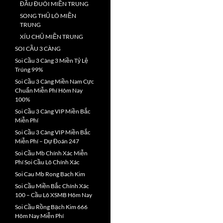
ĐẦU ĐUÔI MIỀN TRUNG
SONG THỦ LÔ MIỀN
TRUNG
XÍU CHỦ MIỀN TRUNG
SOI CẦU 3 CÀNG
Soi Cầu 3 Càng 3 Miền Tỷ Lệ
Trúng 99%
Soi Cầu 3 Càng Miền Nam Cực
Chuẩn Miễn Phí Hôm Nay
100%
Soi Cầu 3 Càng VIP Miền Bắc
Miễn Phí
Soi Cầu 3 Càng VIP Miền Bắc
Miễn Phí – Dự Đoán 247
Soi Cầu Mb Chính Xác Miễn
Phí Soi Cầu Lô Chính Xác
Soi Cau Mb Rong Bach Kim
Soi Cầu Miền Bắc Chính Xác
100 – Cầu Lô XSMB Hôm Nay
Soi Cầu Rồng Bạch Kim 666
Hôm Nay Miễn Phí