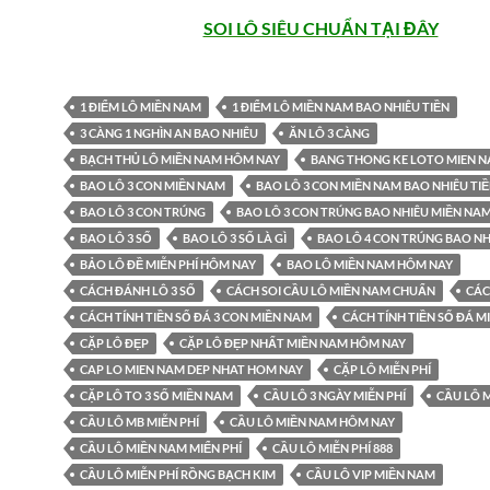
SOI LÔ SIÊU CHUẨN TẠI ĐÂY
1 ĐIỂM LÔ MIỀN NAM
1 ĐIỂM LÔ MIỀN NAM BAO NHIÊU TIỀN
3 CÀNG 1 NGHÌN AN BAO NHIÊU
ĂN LÔ 3 CÀNG
BẠCH THỦ LÔ MIỀN NAM HÔM NAY
BANG THONG KE LOTO MIEN 
BAO LÔ 3 CON MIỀN NAM
BAO LÔ 3 CON MIỀN NAM BAO NHIÊU TI
BAO LÔ 3 CON TRÚNG
BAO LÔ 3 CON TRÚNG BAO NHIÊU MIỀN NA
BAO LÔ 3 SỐ
BAO LÔ 3 SỐ LÀ GÌ
BAO LÔ 4 CON TRÚNG BAO NH
BẢO LÔ ĐỀ MIỄN PHÍ HÔM NAY
BAO LÔ MIỀN NAM HÔM NAY
CÁCH ĐÁNH LÔ 3 SỐ
CÁCH SOI CẦU LÔ MIỀN NAM CHUẨN
CÁC
CÁCH TÍNH TIỀN SỐ ĐÁ 3 CON MIỀN NAM
CÁCH TÍNH TIỀN SỐ ĐÁ M
CẶP LÔ ĐẸP
CẶP LÔ ĐẸP NHẤT MIỀN NAM HÔM NAY
CAP LO MIEN NAM DEP NHAT HOM NAY
CẶP LÔ MIỄN PHÍ
CẶP LÔ TO 3 SỐ MIỀN NAM
CẦU LÔ 3 NGÀY MIỄN PHÍ
CẦU LÔ 
CẦU LÔ MB MIỄN PHÍ
CẦU LÔ MIỀN NAM HÔM NAY
CẦU LÔ MIỀN NAM MIỂN PHÍ
CẦU LÔ MIỄN PHÍ 888
CẦU LÔ MIỄN PHÍ RỒNG BẠCH KIM
CẦU LÔ VIP MIỀN NAM