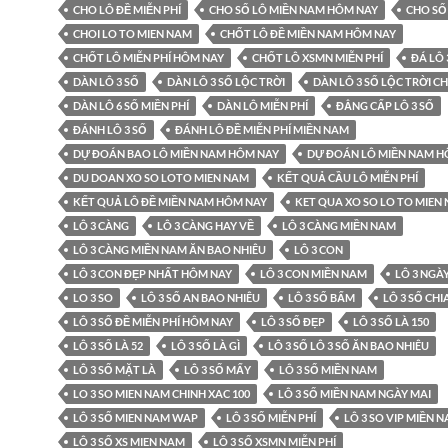
CHO LÔ ĐỀ MIỄN PHÍ
CHO SỐ LÔ MIỀN NAM HÔM NAY
CHO SỐ 
CHOI LO TO MIEN NAM
CHỐT LÔ ĐỀ MIỀN NAM HÔM NAY
CHỐT LÔ MIỄN PHÍ HÔM NAY
CHỐT LÔ XSMN MIỄN PHÍ
ĐÁ LÔ 
DÀN LÔ 3 SỐ
DÀN LÔ 3 SỐ LỘC TRỜI
DÀN LÔ 3 SỐ LỘC TRỜI C
DÀN LÔ 6 SỐ MIỀN PHÍ
DÀN LÔ MIỄN PHÍ
ĐẲNG CẤP LÔ 3 SỐ
ĐÁNH LÔ 3 SỐ
ĐÁNH LÔ ĐỀ MIỄN PHÍ MIỀN NAM
DỰ ĐOÁN BAO LÔ MIỀN NAM HÔM NAY
DỰ ĐOÁN LÔ MIỀN NAM H
DU DOAN XO SO LOTO MIEN NAM
KẾT QUẢ CẦU LÔ MIỄN PHÍ
KẾT QUẢ LÔ ĐỀ MIỀN NAM HÔM NAY
KET QUA XO SO LO TO MIEN
LÔ 3 CÀNG
LÔ 3 CÀNG HAY VỀ
LÔ 3 CÀNG MIỀN NAM
LÔ 3 CÀNG MIỀN NAM ĂN BAO NHIÊU
LÔ 3 CON
LÔ 3 CON ĐẸP NHẤT HÔM NAY
LÔ 3 CON MIỀN NAM
LÔ 3 NGÀY
LO 3 SO
LÔ 3 SỐ AN BAO NHIÊU
LÔ 3 SỐ BẤM
LÔ 3 SỐ CHI
LÔ 3 SỐ ĐỀ MIỄN PHÍ HÔM NAY
LÔ 3 SỐ ĐẸP
LÔ 3 SỐ LÀ 150
LÔ 3 SỐ LÀ 52
LÔ 3 SỐ LÀ GÌ
LÔ 3 SỐ LÔ 3 SỐ ĂN BAO NHIÊU
LÔ 3 SỐ MẶT LÀ
LÔ 3 SỐ MẤY
LÔ 3 SỐ MIỀN NAM
LO 3 SO MIEN NAM CHINH XAC 100
LÔ 3 SỐ MIỀN NAM NGÀY MAI
LÔ 3 SỐ MIEN NAM WAP
LÔ 3 SỐ MIỄN PHÍ
LÔ 3 SO VIP MIỀN 
LÔ 3 SỐ XS MIEN NAM
LÔ 3 SỐ XSMN MIỄN PHÍ