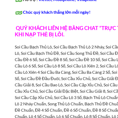
Chúc quý khách thắng lớn mỗi ngày!
QUÝ KHÁCH LIÊN HỆ BẰNG CHAT “TRỰC
KHI NẠP THẺ BỊ LỖI.
Soi Cầu Bạch Thủ Lô, Soi Cầu Bạch Thủ Lô 2 Nháy, Soi C
Lô, Soi Cầu Bạch Thủ Đề, Soi Cầu Song Thủ Đề, Soi Cầu Đề
Cầu Đề 6 Số, Soi Cầu Đề 8 Số, Soi Cầu Đề 10 Số, Soi Cầu L
Cầu Lô 6 Số, Soi Cầu Lô 8 Số, Soi Cầu Lô Xiên 2, Soi Cầu Lô
Cầu Lô Xiên 4 Soi Cầu Ba Càng, Soi Cầu Ba Càng 2 Số, Soi
Số, Soi Cầu Đề Đầu Đuôi, Soi Cầu Xỉu Chủ, Soi Cầu Giải Đ
Cầu Giải 8, Soi Cầu Bao Lô, Soi Cầu Cặp Xỉu Chủ, Soi Cầu 
Cầu Xỉu Chủ, Soi Cầu Giải Đặc Biệt, Soi Cầu Giải 8, Soi C
Soi Cầu Cặp Xỉu Chủ, Soi Cầu Lô 3 Số, Bạch Thủ Lô Chuẩ
Lô 2 Nháy Chuẩn, Song Thủ Lô Chuẩn, Bạch Thủ Đề Chuẩ
Đề Chuẩn, Đề 4 Số Chuẩn, Đề 6 Số Chuẩn, Đề 8 Số Chuẩ
Chuẩn, Lô 4 Số Chuẩn, Lô 6 Số Chuẩn, Lô 8 Số Chuẩn, Lô 