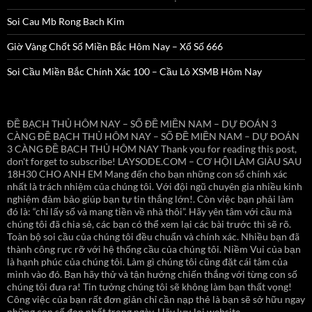
Soi Cau Mb Rong Bach Kim
Giờ Vàng Chốt Số Miền Bắc Hôm Nay – Xổ Số 666
Soi Cầu Miền Bắc Chính Xác 100 – Cầu Lô XSMB Hôm Nay
ĐỀ BẠCH THỦ HÔM NAY – SỐ ĐỀ MIỀN NAM – DỰ ĐOÁN 3
CÀNG ĐỀ BẠCH THỦ HÔM NAY – SỐ ĐỀ MIỀN NAM – DỰ ĐOÁN
3 CÀNG ĐỀ BẠCH THỦ HÔM NAY Thank you for reading this post,
don't forget to subscribe! LAYSODE.COM – CƠ HỘI LÀM GIÀU SAU
18H30 CHO ANH EM Mang đến cho bạn những con số chính xác
nhất là trách nhiệm của chúng tôi. Với đội ngũ chuyên gia nhiều kinh
nghiệm đảm bảo giúp bạn tự tin thắng lớn!. Còn việc bạn phải làm
đó là: “chỉ lấy số và mang tiền về nhà thôi”. Hãy yên tâm với cầu mà
chúng tôi đã chia sẻ, các bạn có thể xem lại các bài trước thì sẽ rõ.
Toàn bộ soi cầu của chúng tôi đều chuẩn và chính xác. Nhiều bạn đã
thành công rực rỡ với hệ thống cầu của chúng tôi. Niềm Vui của bạn
là hạnh phúc của chúng tôi. Làm gì chúng tôi cũng đặt cái tâm của
mình vào đó. Bạn hãy thử và tận hưởng chiến thắng với từng con số
chúng tôi đưa ra! Tin tưởng chúng tôi sẽ không làm bạn thất vọng!
Công việc của bạn rất đơn giản chỉ cần nạp thẻ là bạn sẽ sở hữu ngay
những con số đẹp nhất trong ngày. Hãy lưu lại website