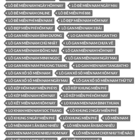
LÔ ĐỀ MIỀN NAM NGÀY HÔM NAY
LÔ ĐỀ MIỀN NAM NGÀY MAI
LÔ ĐỀ MIỀN NAM ONLINE
LÔ ĐỀ MIỄN PHÍ 888
LÔ ĐỀ MIỄN PHÍ MIỀN NAM
LÔ ĐẸP MIỀN NAM HÔM NAY
LÔ ĐẸP MIỄN PHÍ HÔM NAY
LÔ GAN MIỀN NAM 3 ĐÀI
LÔ GAN MIỀN NAM BÌNH DƯƠNG
LO GAN MIEN NAM CAN THO
LÔ GAN MIỀN NAM CHỦ NHẬT
LÔ GAN MIỀN NAM CHƯA VỀ
LÔ GAN MIỀN NAM ĐỒNG NAI
LÔ GAN MIỀN NAM HÔM NAY
LÔ GAN MIỀN NAM MINH NGỌC
LÔ GAN MIỀN NAM NGÀY MAI
LO GAN MIEN NAM PHUONG TRANG
LO GAN MIEN NAM TANGBATHO
LÔ GAN XỔ SỐ MIỀN NAM
LÔ GAN XỔ SỐ MIỀN NAM HÔM NAY
LÔ GAN XỔ SỐ MIỀN NAM NGÀY MAI
LÔ GAN XỔ SỐ MIỀN NAM THỨ TƯ
LÔ KÉP HÔM NAY MIỄN PHÍ 95
LÔ KÉP KHUNG MIỄN PHÍ
LÔ KÉP MIỀN NAM HÔM NAY
LÔ KÉP MIỄN PHÍ HÔM NAY
LÔ KẾT MIỀN NAM HÔM NAY
LO KHAN MIEN NAM BINH THUAN
LO KHAN MIEN NAM SOC TRANG
LÔ KHUNG 2 NGÀY MIỄN PHÍ
LÔ KHUNG 5 NGÀY MIỄN PHÍ
LÔ KHUNG MIỄN PHÍ
LÔ MIỀN NAM
LÔ MIỀN NAM 1 ĂN BAO NHIÊU
LÔ MIỀN NAM ĂN BAO NHIÊU
LO MIEN NAM CHOI NHIEU HOM NAY
LÔ MIỀN NAM CHƠI NHƯ THẾ NÀO