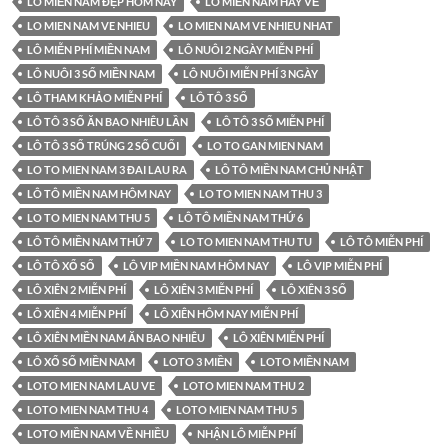
LÔ MIỀN NAM ĐẸP HÔM NAY
LÔ MIỀN NAM HAY VỀ
LO MIEN NAM VE NHIEU
LO MIEN NAM VE NHIEU NHAT
LÔ MIỄN PHÍ MIỀN NAM
LÔ NUÔI 2 NGÀY MIỄN PHÍ
LÔ NUÔI 3 SỐ MIỀN NAM
LÔ NUÔI MIỄN PHÍ 3 NGÀY
LÔ THAM KHẢO MIỄN PHÍ
LÔ TÔ 3 SỐ
LÔ TÔ 3 SỐ ĂN BAO NHIÊU LẦN
LÔ TÔ 3 SỐ MIỄN PHÍ
LÔ TÔ 3 SỐ TRÚNG 2 SỐ CUỐI
LO TO GAN MIEN NAM
LO TO MIEN NAM 3 ĐAI LAU RA
LÔ TÔ MIỀN NAM CHỦ NHẬT
LÔ TÔ MIỀN NAM HÔM NAY
LO TO MIEN NAM THU 3
LO TO MIEN NAM THU 5
LÔ TÔ MIỀN NAM THỨ 6
LÔ TÔ MIỀN NAM THỨ 7
LO TO MIEN NAM THU TU
LÔ TÔ MIỄN PHÍ
LÔ TÔ XỔ SỐ
LÔ VIP MIỀN NAM HÔM NAY
LÔ VIP MIỄN PHÍ
LÔ XIÊN 2 MIỄN PHÍ
LÔ XIÊN 3 MIỄN PHÍ
LÔ XIÊN 3 SỐ
LÔ XIÊN 4 MIỄN PHÍ
LÔ XIÊN HÔM NAY MIỄN PHÍ
LÔ XIÊN MIỀN NAM ĂN BAO NHIÊU
LÔ XIÊN MIỄN PHÍ
LÔ XỔ SỐ MIỀN NAM
LOTO 3 MIỀN
LOTO MIỀN NAM
LOTO MIEN NAM LAU VE
LOTO MIEN NAM THU 2
LOTO MIEN NAM THU 4
LOTO MIEN NAM THU 5
LOTO MIỀN NAM VỀ NHIỀU
NHẬN LÔ MIỄN PHÍ