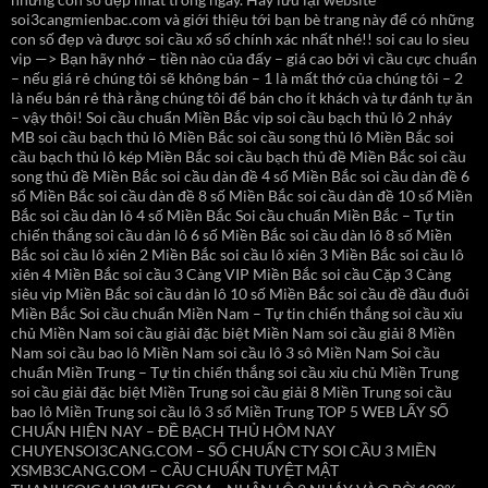
soi3cangmienbac.com và giới thiệu tới bạn bè trang này để có những
con số đẹp và được soi cầu xổ số chính xác nhất nhé!! soi cau lo sieu
vip —> Bạn hãy nhớ – tiền nào của đấy – giá cao bởi vì cầu cực chuẩn
– nếu giá rẻ chúng tôi sẽ không bán – 1 là mất thớ của chúng tôi – 2
là nếu bán rẻ thà rằng chúng tôi để bán cho ít khách và tự đánh tự ăn
– vậy thôi! Soi cầu chuẩn Miền Bắc vip soi cầu bạch thủ lô 2 nháy
MB soi cầu bạch thủ lô Miền Bắc soi cầu song thủ lô Miền Bắc soi
cầu bạch thủ lô kép Miền Bắc soi cầu bạch thủ đề Miền Bắc soi cầu
song thủ đề Miền Bắc soi cầu dàn đề 4 số Miền Bắc soi cầu dàn đề 6
số Miền Bắc soi cầu dàn đề 8 số Miền Bắc soi cầu dàn đề 10 số Miền
Bắc soi cầu dàn lô 4 số Miền Bắc Soi cầu chuẩn Miền Bắc – Tự tin
chiến thắng soi cầu dàn lô 6 số Miền Bắc soi cầu dàn lô 8 số Miền
Bắc soi cầu lô xiên 2 Miền Bắc soi cầu lô xiên 3 Miền Bắc soi cầu lô
xiên 4 Miền Bắc soi cầu 3 Càng VIP Miền Bắc soi cầu Cặp 3 Càng
siêu vip Miền Bắc soi cầu dàn lô 10 số Miền Bắc soi cầu đề đầu đuôi
Miền Bắc Soi cầu chuẩn Miền Nam – Tự tin chiến thắng soi cầu xỉu
chủ Miền Nam soi cầu giải đặc biệt Miền Nam soi cầu giải 8 Miền
Nam soi cầu bao lô Miền Nam soi cầu lô 3 sô Miền Nam Soi cầu
chuẩn Miền Trung – Tự tin chiến thắng soi cầu xỉu chủ Miền Trung
soi cầu giải đặc biệt Miền Trung soi cầu giải 8 Miền Trung soi cầu
bao lô Miền Trung soi cầu lô 3 số Miền Trung TOP 5 WEB LẤY SỐ
CHUẨN HIỆN NAY – ĐỀ BẠCH THỦ HÔM NAY
CHUYENSOI3CANG.COM – SỐ CHUẨN CTY SOI CẦU 3 MIỀN
XSMB3CANG.COM – CẦU CHUẨN TUYỆT MẬT