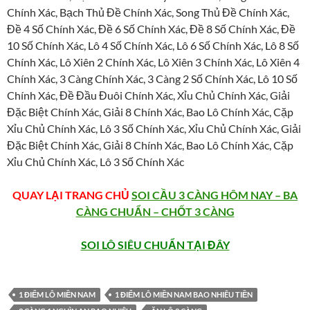
Chính Xác, Bạch Thủ Đề Chính Xác, Song Thủ Đề Chính Xác,
Đề 4 Số Chính Xác, Đề 6 Số Chính Xác, Đề 8 Số Chính Xác, Đề
10 Số Chính Xác, Lô 4 Số Chính Xác, Lô 6 Số Chính Xác, Lô 8 Số
Chính Xác, Lô Xiên 2 Chính Xác, Lô Xiên 3 Chính Xác, Lô Xiên 4
Chính Xác, 3 Càng Chính Xác, 3 Càng 2 Số Chính Xác, Lô 10 Số
Chính Xác, Đề Đầu Đuôi Chính Xác, Xỉu Chủ Chính Xác, Giải
Đặc Biệt Chính Xác, Giải 8 Chính Xác, Bao Lô Chính Xác, Cặp
Xỉu Chủ Chính Xác, Lô 3 Số Chính Xác, Xỉu Chủ Chính Xác, Giải
Đặc Biệt Chính Xác, Giải 8 Chính Xác, Bao Lô Chính Xác, Cặp
Xỉu Chủ Chính Xác, Lô 3 Số Chính Xác
QUAY LẠI TRANG CHỦ
SOI CẦU 3 CÀNG HÔM NAY – BA
CÀNG CHUẨN – CHỐT 3 CÀNG
SOI LÔ SIÊU CHUẨN TẠI ĐÂY
1 ĐIỂM LÔ MIỀN NAM
1 ĐIỂM LÔ MIỀN NAM BAO NHIÊU TIỀN