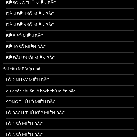
ĐỀ SONG THỦ MIỀN BẮC
DÀN ĐỀ 4 SỐ MIỀN BẮC
DÀN ĐỀ 6 SỐ MIỀN BẮC
ĐỀ 8 SỐ MIỀN BẮC
ĐỀ 10 SỐ MIỀN BẮC
ĐỀ ĐẦU ĐUÔI MIỀN BẮC
Soi cầu MB Víp nhất
LÔ 2 NHÁY MIỀN BẮC
dự đoán chuẩn lô bạch thủ miền bắc
SONG THỦ LÔ MIỀN BẮC
LÔ BẠCH THỦ KÉP MIỀN BẮC
LÔ 4 SỐ MIỀN BẮC
LÔ 6 SỐ MIỀN BẮC