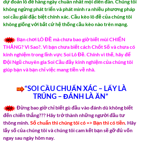
dự đoán lô đề hàng ngày chuẩn nhất mọi diễn đàn. Chúng tôi
không ngừng phát triển và phát minh ra nhiều phương pháp
soi cầu giải đặc biệt chính xác. Cầu kèo lô đề của chúng tôi
không giống với bất cứ hệ thống cầu kèo nào trên mạng.
Bạn chơi LÔ ĐỀ mà chưa bao giờ biết mùi CHIẾN
THẮNG? Vì Sao?. Vì bạn chưa biết cách Chốt Số và chưa có
kinh nghiệm trong lĩnh vực Soi Lô Đề. Chính vì thế, hãy để
Đội Ngũ chuyên gia Soi Cầu đầy kinh nghiệm của chúng tôi
giúp bạn và bạn chỉ việc mang tiền về nhà.
“SOI CẦU CHUẨN XÁC – LẤY LÀ
TRÚNG – ĐÁNH LÀ ĂN”
Đừng bao giờ chỉ biết gù đầu vào đánh dù không biết
đến chiến thắng??? Hãy trở thành những người đầu tư
thông minh.
Số chuẩn thì chúng tôi có => Bạn thì có tiền
. Hãy
lấy số của chúng tôi và chúng tôi cam kết bạn sẽ gỡ đủ vốn
ngay sau ngày hôm nay.