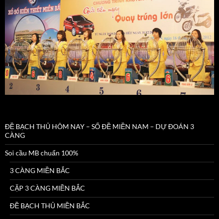
ĐỀ BẠCH THỦ HÔM NAY – SỐ ĐỀ MIỀN NAM – DỰ ĐOÁN 3
CÀNG
Soi cầu MB chuẩn 100%
3 CÀNG MIỀN BẮC
CẶP 3 CÀNG MIỀN BẮC
ĐỀ BẠCH THỦ MIỀN BẮC