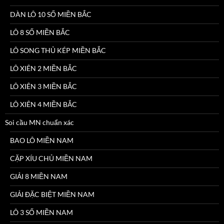
DÀN LÔ 10 SỐ MIỀN BẮC
LÔ 8 SỐ MIỀN BẮC
LÔ SONG THỦ KÉP MIỀN BẮC
LÔ XIÊN 2 MIỀN BẮC
LÔ XIÊN 3 MIỀN BẮC
LÔ XIÊN 4 MIỀN BẮC
Soi cầu MN chuẩn xác
BAO LÔ MIỀN NAM
CẶP XÍU CHỦ MIỀN NAM
GIẢI 8 MIỀN NAM
GIẢI ĐẶC BIỆT MIỀN NAM
LÔ 3 SỐ MIỀN NAM