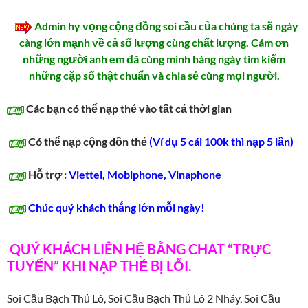
Admin hy vọng cộng đồng soi cầu của chúng ta sẽ ngày
càng lớn mạnh về cả số lượng cùng chất lượng. Cám ơn
những người anh em đã cùng mình hàng ngày tìm kiếm
những cặp số thật chuẩn và chia sẻ cùng mọi người.
Các bạn có thể nạp thẻ vào tất
cả thời gian
Có thể nạp cộng dồn thẻ
(Ví dụ 5 cái 100k thì nạp 5 lần)
Hỗ trợ :
Viettel, Mobiphone, Vinaphone
Chúc quý khách thắng lớn mỗi ngày!
QUÝ KHÁCH LIÊN HỆ BẰNG CHAT “TRỰC
TUYẾN” KHI NẠP THẺ BỊ LỖI.
Soi Cầu Bạch Thủ Lô, Soi Cầu Bạch Thủ Lô 2 Nháy, Soi Cầu