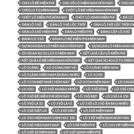
CHO LÔ ĐỀ MIỄN PHÍ
CHO SỐ LÔ MIỀN NAM HÔM NAY
CHO SỐ 
CHOI LO TO MIEN NAM
CHỐT LÔ ĐỀ MIỀN NAM HÔM NAY
CHỐT LÔ MIỄN PHÍ HÔM NAY
CHỐT LÔ XSMN MIỄN PHÍ
ĐÁ LÔ 
DÀN LÔ 3 SỐ
DÀN LÔ 3 SỐ LỘC TRỜI
DÀN LÔ 3 SỐ LỘC TRỜI C
DÀN LÔ 6 SỐ MIỀN PHÍ
DÀN LÔ MIỄN PHÍ
ĐẲNG CẤP LÔ 3 SỐ
ĐÁNH LÔ 3 SỐ
ĐÁNH LÔ ĐỀ MIỄN PHÍ MIỀN NAM
DỰ ĐOÁN BAO LÔ MIỀN NAM HÔM NAY
DỰ ĐOÁN LÔ MIỀN NAM H
DU DOAN XO SO LOTO MIEN NAM
KẾT QUẢ CẦU LÔ MIỄN PHÍ
KẾT QUẢ LÔ ĐỀ MIỀN NAM HÔM NAY
KET QUA XO SO LO TO MIEN
LÔ 3 CÀNG
LÔ 3 CÀNG HAY VỀ
LÔ 3 CÀNG MIỀN NAM
LÔ 3 CÀNG MIỀN NAM ĂN BAO NHIÊU
LÔ 3 CON
LÔ 3 CON ĐẸP NHẤT HÔM NAY
LÔ 3 CON MIỀN NAM
LÔ 3 NGÀY
LO 3 SO
LÔ 3 SỐ AN BAO NHIÊU
LÔ 3 SỐ BẤM
LÔ 3 SỐ CHI
LÔ 3 SỐ ĐỀ MIỄN PHÍ HÔM NAY
LÔ 3 SỐ ĐẸP
LÔ 3 SỐ LÀ 150
LÔ 3 SỐ LÀ 52
LÔ 3 SỐ LÀ GÌ
LÔ 3 SỐ LÔ 3 SỐ ĂN BAO NHIÊU
LÔ 3 SỐ MẶT LÀ
LÔ 3 SỐ MẤY
LÔ 3 SỐ MIỀN NAM
LO 3 SO MIEN NAM CHINH XAC 100
LÔ 3 SỐ MIỀN NAM NGÀY MAI
LÔ 3 SỐ MIEN NAM WAP
LÔ 3 SỐ MIỄN PHÍ
LÔ 3 SO VIP MIỀN 
LÔ 3 SỐ XS MIEN NAM
LÔ 3 SỐ XSMN MIỄN PHÍ