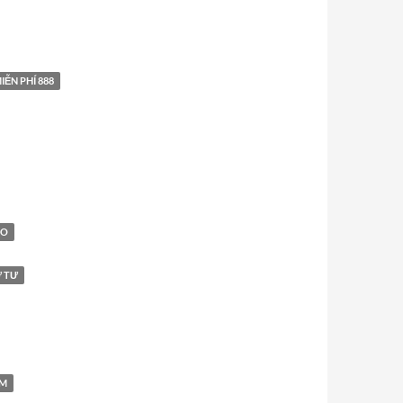
IỄN PHÍ 888
HO
Ứ TƯ
AM