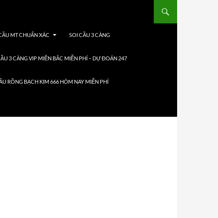
 CẦU MT CHUẨN XÁC
SOI CẦU 3 CÀNG
CẦU 3 CÀNG VIP MIỀN BẮC MIỄN PHÍ – DỰ ĐOÁN 247
CẦU RỒNG BẠCH KIM 666 HÔM NAY MIỄN PHÍ