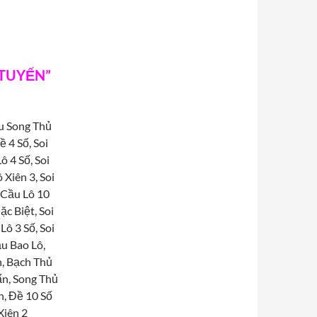
 TUYẾN”
ầu Song Thủ
 4 Số, Soi
ô 4 Số, Soi
 Xiên 3, Soi
 Cầu Lô 10
ặc Biệt, Soi
Lô 3 Số, Soi
ầu Bao Lô,
n, Bạch Thủ
n, Song Thủ
n, Đề 10 Số
Xiên 2