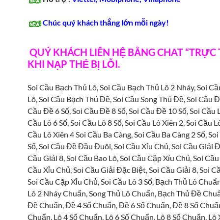
Chúc quý khách thắng lớn mỗi ngày!
QUÝ KHÁCH LIÊN HỆ BẰNG CHAT “TRỰC
KHI NẠP THẺ BỊ LỖI.
Soi Cầu Bạch Thủ Lô, Soi Cầu Bạch Thủ Lô 2 Nháy, Soi C
Lô, Soi Cầu Bạch Thủ Đề, Soi Cầu Song Thủ Đề, Soi Cầu Đề
Cầu Đề 6 Số, Soi Cầu Đề 8 Số, Soi Cầu Đề 10 Số, Soi Cầu L
Cầu Lô 6 Số, Soi Cầu Lô 8 Số, Soi Cầu Lô Xiên 2, Soi Cầu Lô
Cầu Lô Xiên 4 Soi Cầu Ba Càng, Soi Cầu Ba Càng 2 Số, Soi
Số, Soi Cầu Đề Đầu Đuôi, Soi Cầu Xỉu Chủ, Soi Cầu Giải Đ
Cầu Giải 8, Soi Cầu Bao Lô, Soi Cầu Cặp Xỉu Chủ, Soi Cầu 
Cầu Xỉu Chủ, Soi Cầu Giải Đặc Biệt, Soi Cầu Giải 8, Soi C
Soi Cầu Cặp Xỉu Chủ, Soi Cầu Lô 3 Số, Bạch Thủ Lô Chuẩ
Lô 2 Nháy Chuẩn, Song Thủ Lô Chuẩn, Bạch Thủ Đề Chuẩ
Đề Chuẩn, Đề 4 Số Chuẩn, Đề 6 Số Chuẩn, Đề 8 Số Chuẩ
Chuẩn, Lô 4 Số Chuẩn, Lô 6 Số Chuẩn, Lô 8 Số Chuẩn, Lô 