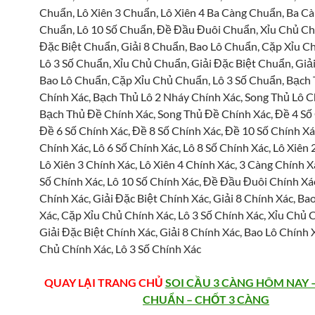
Chuẩn, Lô Xiên 3 Chuẩn, Lô Xiên 4 Ba Càng Chuẩn, Ba Cà
Chuẩn, Lô 10 Số Chuẩn, Đề Đầu Đuôi Chuẩn, Xỉu Chủ Ch
Đặc Biệt Chuẩn, Giải 8 Chuẩn, Bao Lô Chuẩn, Cặp Xỉu C
Lô 3 Số Chuẩn, Xỉu Chủ Chuẩn, Giải Đặc Biệt Chuẩn, Giả
Bao Lô Chuẩn, Cặp Xỉu Chủ Chuẩn, Lô 3 Số Chuẩn, Bạch 
Chính Xác, Bạch Thủ Lô 2 Nháy Chính Xác, Song Thủ Lô C
Bạch Thủ Đề Chính Xác, Song Thủ Đề Chính Xác, Đề 4 Số 
Đề 6 Số Chính Xác, Đề 8 Số Chính Xác, Đề 10 Số Chính Xác
Chính Xác, Lô 6 Số Chính Xác, Lô 8 Số Chính Xác, Lô Xiên 
Lô Xiên 3 Chính Xác, Lô Xiên 4 Chính Xác, 3 Càng Chính X
Số Chính Xác, Lô 10 Số Chính Xác, Đề Đầu Đuôi Chính Xá
Chính Xác, Giải Đặc Biệt Chính Xác, Giải 8 Chính Xác, Ba
Xác, Cặp Xỉu Chủ Chính Xác, Lô 3 Số Chính Xác, Xỉu Chủ 
Giải Đặc Biệt Chính Xác, Giải 8 Chính Xác, Bao Lô Chính 
Chủ Chính Xác, Lô 3 Số Chính Xác
QUAY LẠI TRANG CHỦ
SOI CẦU 3 CÀNG HÔM NAY 
CHUẨN – CHỐT 3 CÀNG