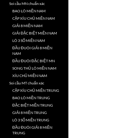
Soi cầu MN chuẩn xác
BAO LÔ MIỀN NAM
CẶP XÍU CHỦ MIỀN NAM
GIẢI 8 MIỀN NAM
GIẢI ĐẶC BIỆT MIỀN NAM
LÔ 3 SỐ MIỀN NAM
ĐẦU ĐUÔI GIẢI 8 MIỀN
NAM
ĐẦU ĐUÔI ĐẶC BIỆT MN
SONG THỦ LÔ MIỀN NAM
XÍU CHỦ MIỀN NAM
Soi cầu MT chuẩn xác
CẶP XÍU CHỦ MIỀN TRUNG
BAO LÔ MIỀN TRUNG
ĐẶC BIỆT MIỀN TRUNG
GIẢI 8 MIỀN TRUNG
LÔ 3 SỐ MIỀN TRUNG
ĐẦU ĐUÔI GIẢI 8 MIỀN
TRUNG