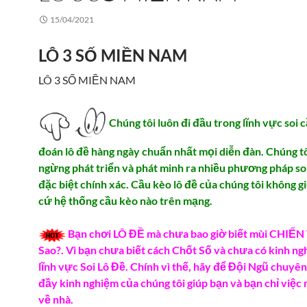
15/04/2021
LÔ 3 SỐ MIỀN NAM
LÔ 3 SỐ MIỀN NAM
Chúng tôi luôn đi đầu trong lĩnh vực soi 
đoán lô đề hàng ngày chuẩn nhất mọi diễn đàn. Chúng t
ngừng phát triển và phát minh ra nhiều phương pháp soi
đặc biệt chính xác. Cầu kèo lô đề của chúng tôi không g
cứ hệ thống cầu kèo nào trên mạng.
Bạn chơi LÔ ĐỀ mà chưa bao giờ biết mùi CHIẾ
Sao?. Vì bạn chưa biết cách Chốt Số và chưa có kinh ng
lĩnh vực Soi Lô Đề. Chính vì thế, hãy để Đội Ngũ chuyên
đầy kinh nghiệm của chúng tôi giúp bạn và bạn chỉ việc 
về nhà.