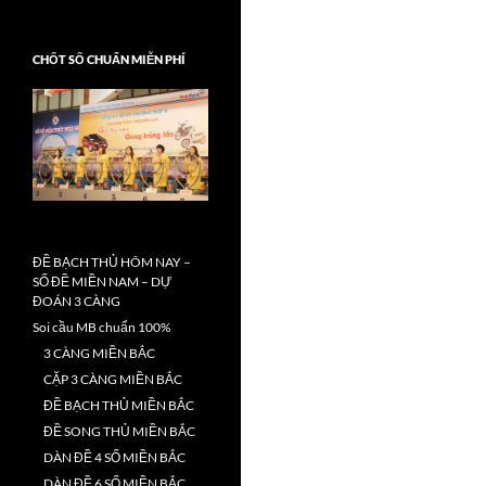
CHỐT SỐ CHUẨN MIỄN PHÍ
ĐỀ BẠCH THỦ HÔM NAY –
SỐ ĐỀ MIỀN NAM – DỰ
ĐOÁN 3 CÀNG
Soi cầu MB chuẩn 100%
3 CÀNG MIỀN BẮC
CẶP 3 CÀNG MIỀN BẮC
ĐỀ BẠCH THỦ MIỀN BẮC
ĐỀ SONG THỦ MIỀN BẮC
DÀN ĐỀ 4 SỐ MIỀN BẮC
DÀN ĐỀ 6 SỐ MIỀN BẮC