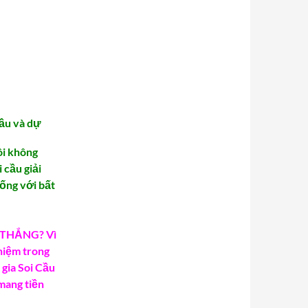
cầu và dự
ôi không
 cầu giải
iống với bất
N THẮNG? Vì
hiệm trong
 gia Soi Cầu
mang tiền