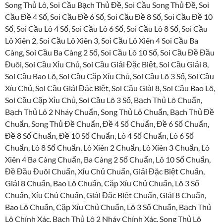
Song Thủ Lô, Soi Cầu Bạch Thủ Đề, Soi Cầu Song Thủ Đề, Soi
Cầu Đề 4 Số, Soi Cầu Đề 6 Số, Soi Cầu Đề 8 Số, Soi Cầu Đề 10
Số, Soi Cầu Lô 4 Số, Soi Cầu Lô 6 Số, Soi Cầu Lô 8 Số, Soi Cầu
Lô Xiên 2, Soi Cầu Lô Xiên 3, Soi Cầu Lô Xiên 4 Soi Cầu Ba
Càng, Soi Cầu Ba Càng 2 Số, Soi Cầu Lô 10 Số, Soi Cầu Đề Đầu
Đuôi, Soi Cầu Xỉu Chủ, Soi Cầu Giải Đặc Biệt, Soi Cầu Giải 8,
Soi Cầu Bao Lô, Soi Cầu Cặp Xỉu Chủ, Soi Cầu Lô 3 Số, Soi Cầu
Xỉu Chủ, Soi Cầu Giải Đặc Biệt, Soi Cầu Giải 8, Soi Cầu Bao Lô,
Soi Cầu Cặp Xỉu Chủ, Soi Cầu Lô 3 Số, Bạch Thủ Lô Chuẩn,
Bạch Thủ Lô 2 Nháy Chuẩn, Song Thủ Lô Chuẩn, Bạch Thủ Đề
Chuẩn, Song Thủ Đề Chuẩn, Đề 4 Số Chuẩn, Đề 6 Số Chuẩn,
Đề 8 Số Chuẩn, Đề 10 Số Chuẩn, Lô 4 Số Chuẩn, Lô 6 Số
Chuẩn, Lô 8 Số Chuẩn, Lô Xiên 2 Chuẩn, Lô Xiên 3 Chuẩn, Lô
Xiên 4 Ba Càng Chuẩn, Ba Càng 2 Số Chuẩn, Lô 10 Số Chuẩn,
Đề Đầu Đuôi Chuẩn, Xỉu Chủ Chuẩn, Giải Đặc Biệt Chuẩn,
Giải 8 Chuẩn, Bao Lô Chuẩn, Cặp Xỉu Chủ Chuẩn, Lô 3 Số
Chuẩn, Xỉu Chủ Chuẩn, Giải Đặc Biệt Chuẩn, Giải 8 Chuẩn,
Bao Lô Chuẩn, Cặp Xỉu Chủ Chuẩn, Lô 3 Số Chuẩn, Bạch Thủ
Lô Chính Xác, Bạch Thủ Lô 2 Nháy Chính Xác, Song Thủ Lô