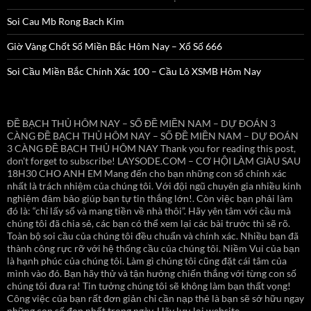
Soi Cau Mb Rong Bach Kim
Giờ Vàng Chốt Số Miền Bắc Hôm Nay – Xổ Số 666
Soi Cầu Miền Bắc Chính Xác 100 – Cầu Lô XSMB Hôm Nay
ĐỀ BẠCH THỦ HÔM NAY – SỐ ĐỀ MIỀN NAM – DỰ ĐOÁN 3
CÀNG ĐỀ BẠCH THỦ HÔM NAY – SỐ ĐỀ MIỀN NAM – DỰ ĐOÁN
3 CÀNG ĐỀ BẠCH THỦ HÔM NAY Thank you for reading this post,
don't forget to subscribe! LAYSODE.COM – CƠ HỘI LÀM GIÀU SAU
18H30 CHO ANH EM Mang đến cho bạn những con số chính xác
nhất là trách nhiệm của chúng tôi. Với đội ngũ chuyên gia nhiều kinh
nghiệm đảm bảo giúp bạn tự tin thắng lớn!. Còn việc bạn phải làm
đó là: “chỉ lấy số và mang tiền về nhà thôi”. Hãy yên tâm với cầu mà
chúng tôi đã chia sẻ, các bạn có thể xem lại các bài trước thì sẽ rõ.
Toàn bộ soi cầu của chúng tôi đều chuẩn và chính xác. Nhiều bạn đã
thành công rực rỡ với hệ thống cầu của chúng tôi. Niềm Vui của bạn
là hạnh phúc của chúng tôi. Làm gì chúng tôi cũng đặt cái tâm của
mình vào đó. Bạn hãy thử và tận hưởng chiến thắng với từng con số
chúng tôi đưa ra! Tin tưởng chúng tôi sẽ không làm bạn thất vọng!
Công việc của bạn rất đơn giản chỉ cần nạp thẻ là bạn sẽ sở hữu ngay
những con số đẹp nhất trong ngày. Hãy lưu lại website