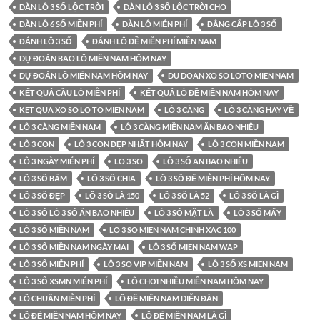
DÀN LÔ 3 SỐ LỘC TRỜI
DÀN LÔ 3 SỐ LỘC TRỜI CHO
DÀN LÔ 6 SỐ MIỀN PHÍ
DÀN LÔ MIỄN PHÍ
ĐẲNG CẤP LÔ 3 SỐ
ĐÁNH LÔ 3 SỐ
ĐÁNH LÔ ĐỀ MIỄN PHÍ MIỀN NAM
DỰ ĐOÁN BAO LÔ MIỀN NAM HÔM NAY
DỰ ĐOÁN LÔ MIỀN NAM HÔM NAY
DU DOAN XO SO LOTO MIEN NAM
KẾT QUẢ CẦU LÔ MIỄN PHÍ
KẾT QUẢ LÔ ĐỀ MIỀN NAM HÔM NAY
KET QUA XO SO LO TO MIEN NAM
LÔ 3 CÀNG
LÔ 3 CÀNG HAY VỀ
LÔ 3 CÀNG MIỀN NAM
LÔ 3 CÀNG MIỀN NAM ĂN BAO NHIÊU
LÔ 3 CON
LÔ 3 CON ĐẸP NHẤT HÔM NAY
LÔ 3 CON MIỀN NAM
LÔ 3 NGÀY MIỄN PHÍ
LO 3 SO
LÔ 3 SỐ AN BAO NHIÊU
LÔ 3 SỐ BẤM
LÔ 3 SỐ CHIA
LÔ 3 SỐ ĐỀ MIỄN PHÍ HÔM NAY
LÔ 3 SỐ ĐẸP
LÔ 3 SỐ LÀ 150
LÔ 3 SỐ LÀ 52
LÔ 3 SỐ LÀ GÌ
LÔ 3 SỐ LÔ 3 SỐ ĂN BAO NHIÊU
LÔ 3 SỐ MẶT LÀ
LÔ 3 SỐ MẤY
LÔ 3 SỐ MIỀN NAM
LO 3 SO MIEN NAM CHINH XAC 100
LÔ 3 SỐ MIỀN NAM NGÀY MAI
LÔ 3 SỐ MIEN NAM WAP
LÔ 3 SỐ MIỄN PHÍ
LÔ 3 SO VIP MIỀN NAM
LÔ 3 SỐ XS MIEN NAM
LÔ 3 SỐ XSMN MIỄN PHÍ
LÔ CHƠI NHIỀU MIỀN NAM HÔM NAY
LÔ CHUẨN MIỄN PHÍ
LÔ ĐỀ MIỀN NAM DIỄN ĐÀN
LÔ ĐỀ MIỀN NAM HÔM NAY
LÔ ĐỀ MIỀN NAM LÀ GÌ