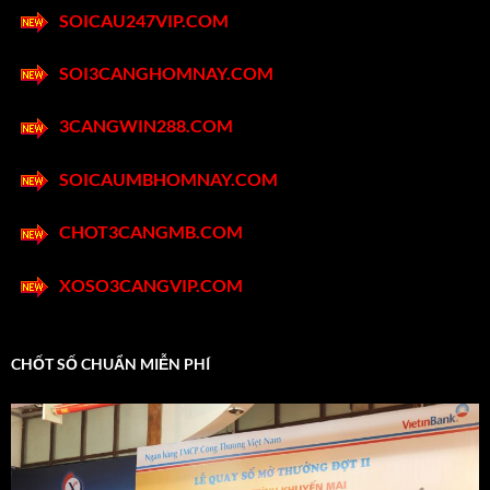
SOICAU247VIP.COM
SOI3CANGHOMNAY.COM
3CANGWIN288.COM
SOICAUMBHOMNAY.COM
CHOT3CANGMB.COM
XOSO3CANGVIP.COM
CHỐT SỐ CHUẨN MIỄN PHÍ