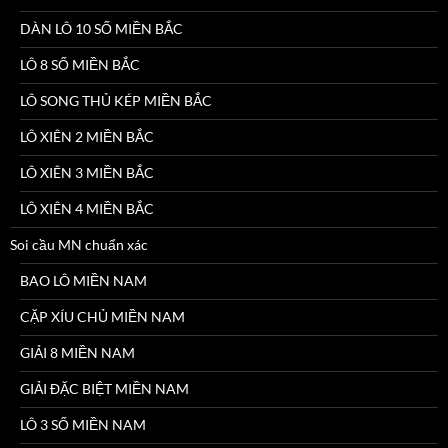
DÀN LÔ 10 SỐ MIỀN BẮC
LÔ 8 SỐ MIỀN BẮC
LÔ SONG THỦ KÉP MIỀN BẮC
LÔ XIÊN 2 MIỀN BẮC
LÔ XIÊN 3 MIỀN BẮC
LÔ XIÊN 4 MIỀN BẮC
Soi cầu MN chuẩn xác
BAO LÔ MIỀN NAM
CẶP XÍU CHỦ MIỀN NAM
GIẢI 8 MIỀN NAM
GIẢI ĐẶC BIỆT MIỀN NAM
LÔ 3 SỐ MIỀN NAM