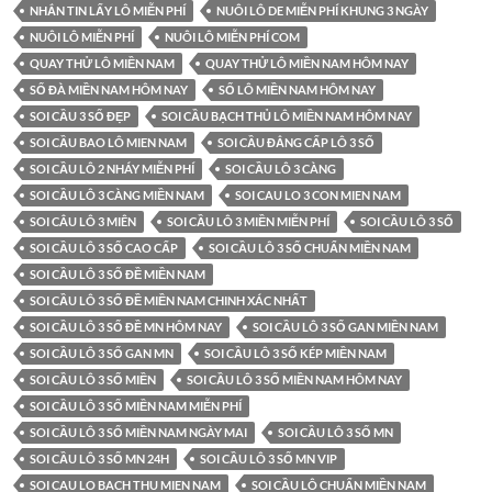
NHẮN TIN LẤY LÔ MIỄN PHÍ
NUÔI LÔ DE MIỄN PHÍ KHUNG 3 NGÀY
NUÔI LÔ MIỄN PHÍ
NUÔI LÔ MIỄN PHÍ COM
QUAY THỬ LÔ MIỀN NAM
QUAY THỬ LÔ MIỀN NAM HÔM NAY
SỐ ĐÀ MIỀN NAM HÔM NAY
SỐ LÔ MIỀN NAM HÔM NAY
SOI CẦU 3 SỐ ĐẸP
SOI CẦU BẠCH THỦ LÔ MIỀN NAM HÔM NAY
SOI CẦU BAO LÔ MIEN NAM
SOI CẦU ĐẲNG CẤP LÔ 3 SỐ
SOI CẦU LÔ 2 NHÁY MIỄN PHÍ
SOI CẦU LÔ 3 CÀNG
SOI CẦU LÔ 3 CÀNG MIỀN NAM
SOI CAU LO 3 CON MIEN NAM
SOI CÂU LÔ 3 MIÊN
SOI CẦU LÔ 3 MIỀN MIỄN PHÍ
SOI CẦU LÔ 3 SỐ
SOI CẦU LÔ 3 SỐ CAO CẤP
SOI CẦU LÔ 3 SỐ CHUẨN MIỀN NAM
SOI CẦU LÔ 3 SỐ ĐỀ MIỀN NAM
SOI CẦU LÔ 3 SỐ ĐỀ MIỀN NAM CHINH XÁC NHẤT
SOI CẦU LÔ 3 SỐ ĐỀ MN HÔM NAY
SOI CẦU LÔ 3 SỐ GAN MIỀN NAM
SOI CẦU LÔ 3 SỐ GAN MN
SOI CẦU LÔ 3 SỐ KÉP MIỀN NAM
SOI CẦU LÔ 3 SỐ MIỀN
SOI CẦU LÔ 3 SỐ MIỀN NAM HÔM NAY
SOI CẦU LÔ 3 SỐ MIỀN NAM MIỄN PHÍ
SOI CẦU LÔ 3 SỐ MIỀN NAM NGÀY MAI
SOI CẦU LÔ 3 SỐ MN
SOI CẦU LÔ 3 SỐ MN 24H
SOI CẦU LÔ 3 SỐ MN VIP
SOI CAU LO BACH THU MIEN NAM
SOI CẦU LÔ CHUẨN MIỀN NAM