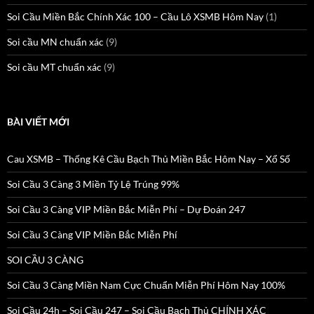
Soi Cầu Miền Bắc Chính Xác 100 – Cầu Lô XSMB Hôm Nay
(1)
Soi cầu MN chuẩn xác
(9)
Soi cầu MT chuẩn xác
(9)
BÀI VIẾT MỚI
Cau XSMB – Thống Kê Cầu Bạch Thủ Miền Bắc Hôm Nay – Xổ Số
Soi Cầu 3 Càng 3 Miền Tỷ Lệ Trúng 99%
Soi Cầu 3 Càng VIP Miền Bắc Miễn Phí – Dự Đoán 247
Soi Cầu 3 Càng VIP Miền Bắc Miễn Phí
SOI CẦU 3 CÀNG
Soi Cầu 3 Càng Miền Nam Cực Chuẩn Miễn Phí Hôm Nay 100%
Soi Cầu 24h – Soi Cầu 247 – Soi Cầu Bạch Thủ CHÍNH XÁC