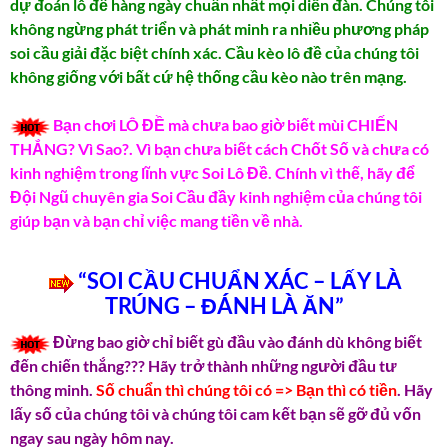
dự đoán lô đề hàng ngày chuẩn nhất mọi diễn đàn. Chúng tôi
không ngừng phát triển và phát minh ra nhiều phương pháp
soi cầu giải đặc biệt chính xác. Cầu kèo lô đề của chúng tôi
không giống với bất cứ hệ thống cầu kèo nào trên mạng.
Bạn chơi LÔ ĐỀ mà chưa bao giờ biết mùi CHIẾN
THẮNG? Vì Sao?. Vì bạn chưa biết cách Chốt Số và chưa có
kinh nghiệm trong lĩnh vực Soi Lô Đề. Chính vì thế, hãy để
Đội Ngũ chuyên gia Soi Cầu đầy kinh nghiệm của chúng tôi
giúp bạn và bạn chỉ việc mang tiền về nhà.
“SOI CẦU CHUẨN XÁC – LẤY LÀ
TRÚNG – ĐÁNH LÀ ĂN”
Đừng bao giờ chỉ biết gù đầu vào đánh dù không biết
đến chiến thắng??? Hãy trở thành những người đầu tư
thông minh.
Số chuẩn thì chúng tôi có => Bạn thì có tiền
. Hãy
lấy số của chúng tôi và chúng tôi cam kết bạn sẽ gỡ đủ vốn
ngay sau ngày hôm nay.