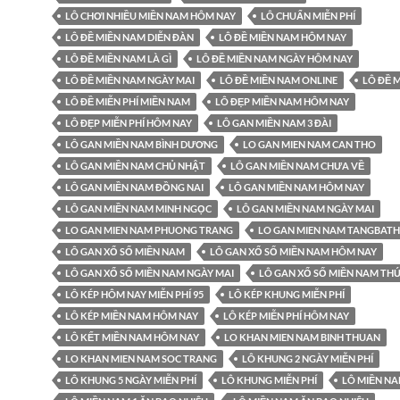
LÔ CHƠI NHIỀU MIỀN NAM HÔM NAY
LÔ CHUẨN MIỄN PHÍ
LÔ ĐỀ MIỀN NAM DIỄN ĐÀN
LÔ ĐỀ MIỀN NAM HÔM NAY
LÔ ĐỀ MIỀN NAM LÀ GÌ
LÔ ĐỀ MIỀN NAM NGÀY HÔM NAY
LÔ ĐỀ MIỀN NAM NGÀY MAI
LÔ ĐỀ MIỀN NAM ONLINE
LÔ ĐỀ M
LÔ ĐỀ MIỄN PHÍ MIỀN NAM
LÔ ĐẸP MIỀN NAM HÔM NAY
LÔ ĐẸP MIỄN PHÍ HÔM NAY
LÔ GAN MIỀN NAM 3 ĐÀI
LÔ GAN MIỀN NAM BÌNH DƯƠNG
LO GAN MIEN NAM CAN THO
LÔ GAN MIỀN NAM CHỦ NHẬT
LÔ GAN MIỀN NAM CHƯA VỀ
LÔ GAN MIỀN NAM ĐỒNG NAI
LÔ GAN MIỀN NAM HÔM NAY
LÔ GAN MIỀN NAM MINH NGỌC
LÔ GAN MIỀN NAM NGÀY MAI
LO GAN MIEN NAM PHUONG TRANG
LO GAN MIEN NAM TANGBAT
LÔ GAN XỔ SỐ MIỀN NAM
LÔ GAN XỔ SỐ MIỀN NAM HÔM NAY
LÔ GAN XỔ SỐ MIỀN NAM NGÀY MAI
LÔ GAN XỔ SỐ MIỀN NAM TH
LÔ KÉP HÔM NAY MIỄN PHÍ 95
LÔ KÉP KHUNG MIỄN PHÍ
LÔ KÉP MIỀN NAM HÔM NAY
LÔ KÉP MIỄN PHÍ HÔM NAY
LÔ KẾT MIỀN NAM HÔM NAY
LO KHAN MIEN NAM BINH THUAN
LO KHAN MIEN NAM SOC TRANG
LÔ KHUNG 2 NGÀY MIỄN PHÍ
LÔ KHUNG 5 NGÀY MIỄN PHÍ
LÔ KHUNG MIỄN PHÍ
LÔ MIỀN N