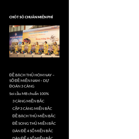
CHỐT SỐ CHUẨN MIỄN PHÍ
ĐỀ BẠCH THỦ HÔM NAY –
SỐ ĐỀ MIỀN NAM – DỰ
ĐOÁN 3 CÀNG
Soi cầu MB chuẩn 100%
3 CÀNG MIỀN BẮC
CẶP 3 CÀNG MIỀN BẮC
ĐỀ BẠCH THỦ MIỀN BẮC
ĐỀ SONG THỦ MIỀN BẮC
DÀN ĐỀ 4 SỐ MIỀN BẮC
DÀN ĐỀ 6 SỐ MIỀN BẮC