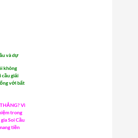
cầu và dự
ôi không
 cầu giải
iống với bất
N THẮNG? Vì
hiệm trong
 gia Soi Cầu
mang tiền