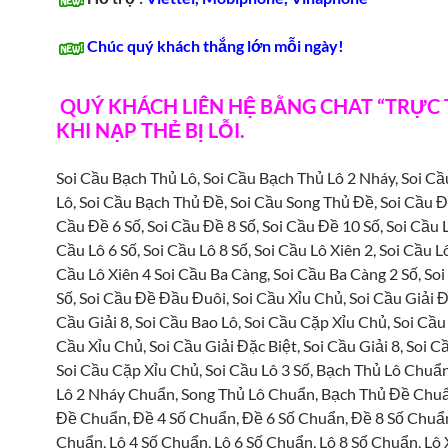
Chúc quý khách thắng lớn mỗi ngày!
QUÝ KHÁCH LIÊN HỆ BẰNG CHAT “TRỰC
KHI NẠP THẺ BỊ LỖI.
Soi Cầu Bạch Thủ Lô, Soi Cầu Bạch Thủ Lô 2 Nháy, Soi C
Lô, Soi Cầu Bạch Thủ Đề, Soi Cầu Song Thủ Đề, Soi Cầu Đề
Cầu Đề 6 Số, Soi Cầu Đề 8 Số, Soi Cầu Đề 10 Số, Soi Cầu L
Cầu Lô 6 Số, Soi Cầu Lô 8 Số, Soi Cầu Lô Xiên 2, Soi Cầu Lô
Cầu Lô Xiên 4 Soi Cầu Ba Càng, Soi Cầu Ba Càng 2 Số, Soi
Số, Soi Cầu Đề Đầu Đuôi, Soi Cầu Xỉu Chủ, Soi Cầu Giải Đ
Cầu Giải 8, Soi Cầu Bao Lô, Soi Cầu Cặp Xỉu Chủ, Soi Cầu 
Cầu Xỉu Chủ, Soi Cầu Giải Đặc Biệt, Soi Cầu Giải 8, Soi C
Soi Cầu Cặp Xỉu Chủ, Soi Cầu Lô 3 Số, Bạch Thủ Lô Chuẩ
Lô 2 Nháy Chuẩn, Song Thủ Lô Chuẩn, Bạch Thủ Đề Chuẩ
Đề Chuẩn, Đề 4 Số Chuẩn, Đề 6 Số Chuẩn, Đề 8 Số Chuẩ
Chuẩn, Lô 4 Số Chuẩn, Lô 6 Số Chuẩn, Lô 8 Số Chuẩn, Lô 