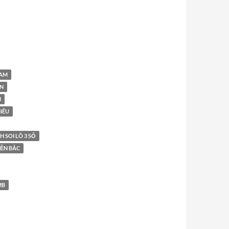
NAM
ỀN
M
IÊU
H SOI LÔ 3 SỐ
IỀN BẮC
MB