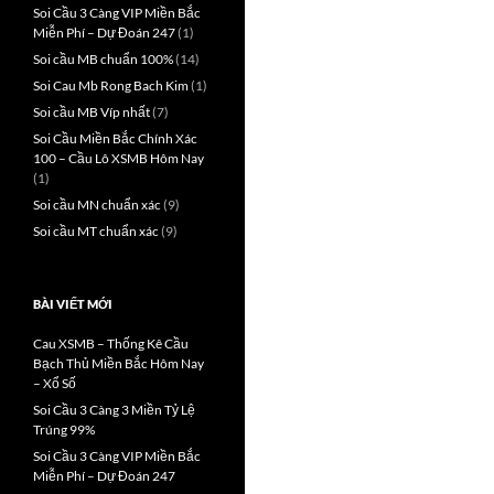
Soi Cầu 3 Càng VIP Miền Bắc
Miễn Phí – Dự Đoán 247
(1)
Soi cầu MB chuẩn 100%
(14)
Soi Cau Mb Rong Bach Kim
(1)
Soi cầu MB Víp nhất
(7)
Soi Cầu Miền Bắc Chính Xác
100 – Cầu Lô XSMB Hôm Nay
(1)
Soi cầu MN chuẩn xác
(9)
Soi cầu MT chuẩn xác
(9)
BÀI VIẾT MỚI
Cau XSMB – Thống Kê Cầu
Bạch Thủ Miền Bắc Hôm Nay
– Xổ Số
Soi Cầu 3 Càng 3 Miền Tỷ Lệ
Trúng 99%
Soi Cầu 3 Càng VIP Miền Bắc
Miễn Phí – Dự Đoán 247