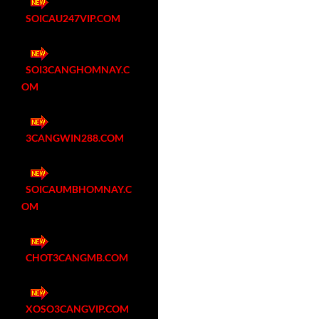
SOICAU247VIP.COM
SOI3CANGHOMNAY.C
OM
3CANGWIN288.COM
SOICAUMBHOMNAY.C
OM
CHOT3CANGMB.COM
XOSO3CANGVIP.COM