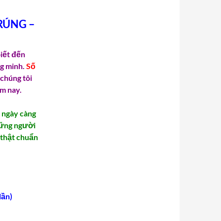
RÚNG –
biết đến
ng minh.
Số
 chúng tôi
ôm nay.
 ngày càng
hững người
 thật chuẩn
lần)