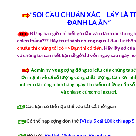
“SOI CẦU CHUẨN XÁC – LẤY LÀ T
ĐÁNH LÀ ĂN”
Đừng bao giờ chỉ biết gù đầu vào đánh dù không 
chiến thắng??? Hãy trở thành những người đầu tư thô
chuẩn thì chúng tôi có => Bạn thì có tiền
. Hãy lấy số của
và chúng tôi cam kết bạn sẽ gỡ đủ vốn ngay sau ngày h
Admin hy vọng cộng đồng soi cầu của chúng ta sẽ
lớn mạnh về cả số lượng cùng chất lượng. Cám ơn n
anh em đã cùng mình hàng ngày tìm kiếm những cặp số
và chia sẻ cùng mọi người.
Các bạn có thể nạp thẻ vào tất
cả thời gian
Có thể nạp cộng dồn thẻ
(Ví dụ 5 cái 100k thì nạp 5 
Hỗ trợ :
Viettel, Mobiphone, Vinaphone