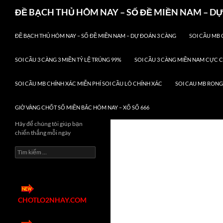
Chuyển
Tìm
ĐỀ BẠCH THỦ HÔM NAY – SỐ ĐỀ MIỀN NAM – D
đến
kiếm
nội
ĐỀ BẠCH THỦ HÔM NAY – SỐ ĐỀ MIỀN NAM – DỰ ĐOÁN 3 CÀNG
SOI CẦU MB
dung
SOI CẦU 3 CÀNG 3 MIỀN TỶ LỆ TRÚNG 99%
SOI CẦU 3 CÀNG MIỀN NAM CỰC 
SOI CẦU MB CHÍNH XÁC MIỄN PHÍ SOI CẦU LÔ CHÍNH XÁC
SOI CAU MB RONG
GIỜ VÀNG CHỐT SỐ MIỀN BẮC HÔM NAY – XỔ SỐ 666
Hãy để chúng tôi giúp bạn
chiến thắng mỗi ngày
Tìm
kiếm
cho:
CHOTLO2NHAY.COM