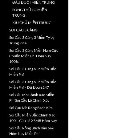
ĐẦU ĐUÔI MIỀN TRUNG
SONG THỦ LÔ MIỀN
TRUNG
XÍU CHỦ MIỀN TRUNG
SOI CẦU 3 CÀNG
Soi Cầu 3 Càng 3 Miền Tỷ Lệ
Trúng 99%
Soi Cầu 3 Càng Miền Nam Cực
Chuẩn Miễn Phí Hôm Nay
100%
Soi Cầu 3 Càng VIP Miền Bắc
Miễn Phí
Soi Cầu 3 Càng VIP Miền Bắc
Miễn Phí – Dự Đoán 247
Soi Cầu Mb Chính Xác Miễn
Phí Soi Cầu Lô Chính Xác
Soi Cau Mb Rong Bach Kim
Soi Cầu Miền Bắc Chính Xác
100 – Cầu Lô XSMB Hôm Nay
Soi Cầu Rồng Bạch Kim 666
Hôm Nay Miễn Phí