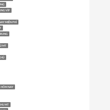
UNG
UNG VÍP
AY MIỄN PHÍ
T
TRUNG
HỦ MT
CHỦ
G HÔM NAY
CHU MT