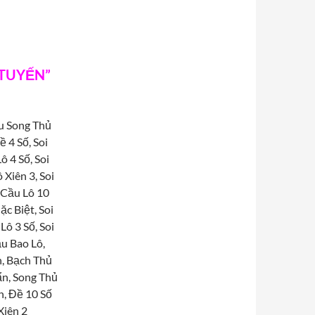
 TUYẾN”
ầu Song Thủ
 4 Số, Soi
ô 4 Số, Soi
 Xiên 3, Soi
 Cầu Lô 10
ặc Biệt, Soi
Lô 3 Số, Soi
ầu Bao Lô,
n, Bạch Thủ
n, Song Thủ
n, Đề 10 Số
Xiên 2