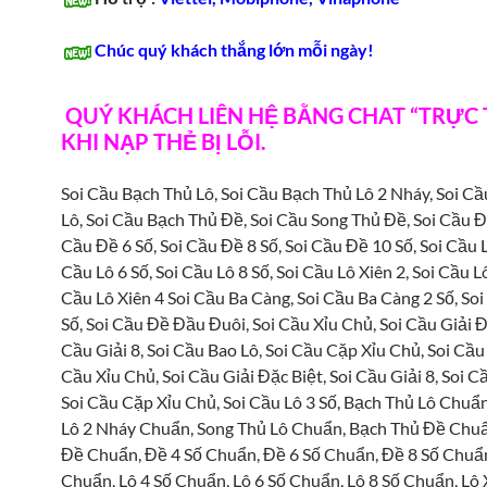
Chúc quý khách thắng lớn mỗi ngày!
QUÝ KHÁCH LIÊN HỆ BẰNG CHAT “TRỰC
KHI NẠP THẺ BỊ LỖI.
Soi Cầu Bạch Thủ Lô, Soi Cầu Bạch Thủ Lô 2 Nháy, Soi C
Lô, Soi Cầu Bạch Thủ Đề, Soi Cầu Song Thủ Đề, Soi Cầu Đề
Cầu Đề 6 Số, Soi Cầu Đề 8 Số, Soi Cầu Đề 10 Số, Soi Cầu L
Cầu Lô 6 Số, Soi Cầu Lô 8 Số, Soi Cầu Lô Xiên 2, Soi Cầu Lô
Cầu Lô Xiên 4 Soi Cầu Ba Càng, Soi Cầu Ba Càng 2 Số, Soi
Số, Soi Cầu Đề Đầu Đuôi, Soi Cầu Xỉu Chủ, Soi Cầu Giải Đ
Cầu Giải 8, Soi Cầu Bao Lô, Soi Cầu Cặp Xỉu Chủ, Soi Cầu 
Cầu Xỉu Chủ, Soi Cầu Giải Đặc Biệt, Soi Cầu Giải 8, Soi C
Soi Cầu Cặp Xỉu Chủ, Soi Cầu Lô 3 Số, Bạch Thủ Lô Chuẩ
Lô 2 Nháy Chuẩn, Song Thủ Lô Chuẩn, Bạch Thủ Đề Chuẩ
Đề Chuẩn, Đề 4 Số Chuẩn, Đề 6 Số Chuẩn, Đề 8 Số Chuẩ
Chuẩn, Lô 4 Số Chuẩn, Lô 6 Số Chuẩn, Lô 8 Số Chuẩn, Lô 