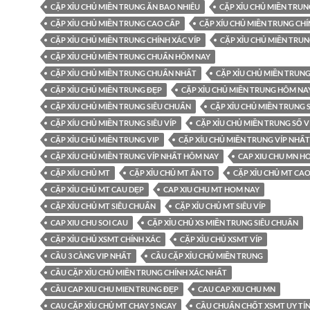
CẶP XỈU CHỦ MIỀN TRUNG ĂN BAO NHIÊU
CẶP XỈU CHỦ MIỀN TRUN
CẶP XỈU CHỦ MIỀN TRUNG CAO CẤP
CẶP XÍU CHỦ MIỀN TRUNG CH
CẶP XỈU CHỦ MIỀN TRUNG CHÍNH XÁC VÍP
CẶP XỈU CHỦ MIỀN TRU
CẶP XỈU CHỦ MIỀN TRUNG CHUẨN HÔM NAY
CẶP XỈU CHỦ MIỀN TRUNG CHUẨN NHẤT
CẶP XỈU CHỦ MIỀN TRUN
CẶP XỈU CHỦ MIỀN TRUNG ĐẸP
CẶP XỈU CHỦ MIỀN TRUNG HÔM NA
CẶP XÍU CHỦ MIỀN TRUNG SIÊU CHUẨN
CẶP XỈU CHỦ MIỀN TRUNG SI
CẶP XÍU CHỦ MIỀN TRUNG SIÊU VÍP
CẶP XỈU CHỦ MIỀN TRUNG SỐ V
CẶP XỈU CHỦ MIỀN TRUNG VIP
CẶP XÍU CHỦ MIỀN TRUNG VÍP NHẤT
CẶP XÍU CHỦ MIỀN TRUNG VÍP NHẤT HÔM NAY
CAP XIU CHU MN H
CẶP XÍU CHỦ MT
CẶP XỈU CHỦ MT ĂN TO
CẶP XỈU CHỦ MT CA
CẶP XỈU CHỦ MT CAU DẸP
CAP XIU CHU MT HOM NAY
CẶP XỈU CHỦ MT SIÊU CHUẨN
CẶP XỈU CHỦ MT SIÊU VÍP
CAP XIU CHU SOI CAU
CẶP XỈU CHỦ XS MIỀN TRUNG SIÊU CHUẨN
CẶP XỈU CHỦ XSMT CHÍNH XÁC
CẶP XỈU CHỦ XSMT VÍP
CẦU 3 CÀNG VIP NHẤT
CẦU CẶP XỈU CHỦ MIỀN TRUNG
CẦU CẶP XỈU CHỦ MIỀN TRUNG CHÍNH XÁC NHẤT
CẦU CAP XIU CHU MIEN TRUNG ĐẸP
CAU CAP XIU CHU MN
CAU CẶP XỈU CHỦ MT CHAY 5 NGAY
CẦU CHUẨN CHỐT XSMT UY TÍN