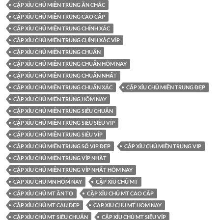
CẶP XỈU CHỦ MIỀN TRUNG ĂN CHẮC
CẶP XỈU CHỦ MIỀN TRUNG CAO CẤP
CẶP XÍU CHỦ MIỀN TRUNG CHÍNH XÁC
CẶP XỈU CHỦ MIỀN TRUNG CHÍNH XÁC VÍP
CẶP XỈU CHỦ MIỀN TRUNG CHUẨN
CẶP XỈU CHỦ MIỀN TRUNG CHUẨN HÔM NAY
CẶP XỈU CHỦ MIỀN TRUNG CHUẨN NHẤT
CẶP XỈU CHỦ MIỀN TRUNG CHUẨN XÁC
CẶP XỈU CHỦ MIỀN TRUNG ĐẸP
CẶP XỈU CHỦ MIỀN TRUNG HÔM NAY
CẶP XÍU CHỦ MIỀN TRUNG SIÊU CHUẨN
CẶP XỈU CHỦ MIỀN TRUNG SIÊU SIÊU VÍP
CẶP XÍU CHỦ MIỀN TRUNG SIÊU VÍP
CẶP XỈU CHỦ MIỀN TRUNG SỐ VIP ĐẸP
CẶP XỈU CHỦ MIỀN TRUNG VIP
CẶP XÍU CHỦ MIỀN TRUNG VÍP NHẤT
CẶP XÍU CHỦ MIỀN TRUNG VÍP NHẤT HÔM NAY
CAP XIU CHU MN HOM NAY
CẶP XÍU CHỦ MT
CẶP XỈU CHỦ MT ĂN TO
CẶP XỈU CHỦ MT CAO CẤP
CẶP XỈU CHỦ MT CAU DẸP
CAP XIU CHU MT HOM NAY
CẶP XỈU CHỦ MT SIÊU CHUẨN
CẶP XỈU CHỦ MT SIÊU VÍP