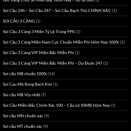
Soi Cầu 24h – Soi Cầu 247 – Soi Cầu Bạch Thủ CHÍNH XÁC
(1)
SOI CẦU 3 CÀNG
(1)
Soi Cầu 3 Càng 3 Miền Tỷ Lệ Trúng 99%
(1)
Soi Cầu 3 Càng Miền Nam Cực Chuẩn Miễn Phí Hôm Nay 100%
(1)
Soi Cầu 3 Càng VIP Miền Bắc Miễn Phí
(1)
Soi Cầu 3 Càng VIP Miền Bắc Miễn Phí – Dự Đoán 247
(1)
Soi cầu MB chuẩn 100%
(14)
Soi Cau Mb Rong Bach Kim
(1)
Soi cầu MB Víp nhất
(7)
Soi Cầu Miền Bắc Chính Xác 100 – Cầu Lô XSMB Hôm Nay
(1)
Soi cầu MN chuẩn xác
(9)
Soi cầu MT chuẩn xác
(9)