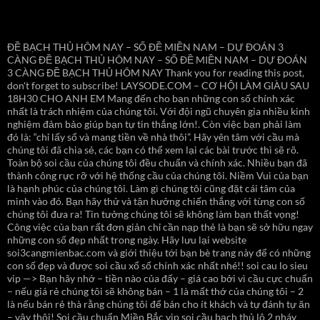
ĐỀ BẠCH THỦ HÔM NAY – SỐ ĐỀ MIỀN NAM – DỰ ĐOÁN 3
CÀNG ĐỀ BẠCH THỦ HÔM NAY – SỐ ĐỀ MIỀN NAM – DỰ ĐOÁN
3 CÀNG ĐỀ BẠCH THỦ HÔM NAY Thank you for reading this post,
don't forget to subscribe! LAYSODE.COM – CƠ HỘI LÀM GIÀU SAU
18H30 CHO ANH EM Mang đến cho bạn những con số chính xác
nhất là trách nhiệm của chúng tôi. Với đội ngũ chuyên gia nhiều kinh
nghiệm đảm bảo giúp bạn tự tin thắng lớn!. Còn việc bạn phải làm
đó là: “chỉ lấy số và mang tiền về nhà thôi”. Hãy yên tâm với cầu mà
chúng tôi đã chia sẻ, các bạn có thể xem lại các bài trước thì sẽ rõ.
Toàn bộ soi cầu của chúng tôi đều chuẩn và chính xác. Nhiều bạn đã
thành công rực rỡ với hệ thống cầu của chúng tôi. Niềm Vui của bạn
là hạnh phúc của chúng tôi. Làm gì chúng tôi cũng đặt cái tâm của
mình vào đó. Bạn hãy thử và tận hưởng chiến thắng với từng con số
chúng tôi đưa ra! Tin tưởng chúng tôi sẽ không làm bạn thất vọng!
Công việc của bạn rất đơn giản chỉ cần nạp thẻ là bạn sẽ sở hữu ngay
những con số đẹp nhất trong ngày. Hãy lưu lại website
soi3cangmienbac.com và giới thiệu tới bạn bè trang này để có những
con số đẹp và được soi cầu xổ số chính xác nhất nhé!! soi cau lo sieu
vip —> Bạn hãy nhớ – tiền nào của đấy – giá cao bởi vì cầu cực chuẩn
– nếu giá rẻ chúng tôi sẽ không bán – 1 là mất thớ của chúng tôi – 2
là nếu bán rẻ thà rằng chúng tôi để bán cho ít khách và tự đánh tự ăn
– vậy thôi! Soi cầu chuẩn Miền Bắc vip soi cầu bạch thủ lô 2 nháy