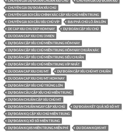
CHUYÊN GIA DỰ ĐOÁN CHUẨN XÍU CHỦ
CHUYÊN GIA DỰ ĐOÁN XÍU
CHUYÊN GIA DỰ ĐOÁN XÍU CHỦ
CHUYÊN GIA SOI CẦU CHÍNH XÁC CẶP XÍU CHỦ MIỀN TRUNG
CHUYÊN GIA SOI CẦU XÍU CHỦ VÍP
ĐẠI PHÁ CHỦ LÔ ĂN LỚN
DE CAP XIU CHU DEP HOM NAY
DỰ ĐOÁN CẶP XÍU CHỦ
DU DOAN CAP XIU CHU 3 MIEN
DỰ ĐOÁN CẶP XỈU CHỦ MIỀN TRUNG HÔM NAY
DỰ ĐOÁN CẶP XỈU CHỦ MIỀN TRUNG HÔM NAY CHUẨN XÁC
DỰ ĐOÁN CẶP XỈU CHỦ MIỀN TRUNG SIÊU CHUẨN
DỰ ĐOÁN CẶP XỈU CHỦ MIỀN TRUNG VÍP NHẤT
DU DOAN CAP XIU CHU MT
DỰ ĐOÁN CẶP XỈU CHỦ MT CHUẨN
DU DOAN CAP XIU CHU MT HOM NAY
DỰ ĐOÁN CẶP XỈU CHỦ TRÚNG LỚN
DỰ ĐOÁN CẦU CẶP XỈU CHỦ MIỀN TRUNG
DỰ ĐOÁN CHUẨN CẶP XÍU CHỦ MT
DỰ ĐOÁN CHUẨN NGAY CẶP XÍU CHỦ
DỰ ĐOÁN KẾT QUẢ XỔ SỐ MT
DỰ ĐOÁN KQ CẶP XỈU CHỦ MIỀN TRUNG
DỰ ĐOÁN KQ XỔ SỐ MIỀN TRUNG
DỰ ĐOÁN KQXS MIỀN TRUNG MIỄN PHÍ
DU DOAN KQXS MT