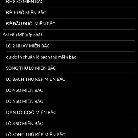
ĐỀ 8 SỐ MIỀN BẮC
ĐỀ 10 SỐ MIỀN BẮC
ĐỀ ĐẦU ĐUÔI MIỀN BẮC
Soi cầu MB Víp nhất
LÔ 2 NHÁY MIỀN BẮC
dự đoán chuẩn lô bạch thủ miền bắc
SONG THỦ LÔ MIỀN BẮC
LÔ BẠCH THỦ KÉP MIỀN BẮC
LÔ 4 SỐ MIỀN BẮC
LÔ 6 SỐ MIỀN BẮC
DÀN LÔ 10 SỐ MIỀN BẮC
LÔ 8 SỐ MIỀN BẮC
LÔ SONG THỦ KÉP MIỀN BẮC