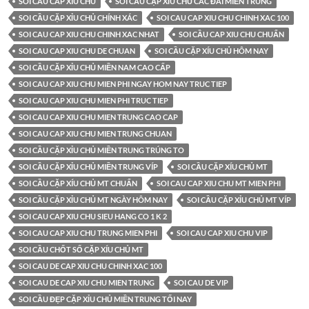
SOI CAU CAP XIU CHU
SOI CẦU CẶP XỈU CHỦ CÁC ĐÀI MIỀN TRUNG
SOI CẦU CẶP XỈU CHỦ CHÍNH XÁC
SOI CAU CAP XIU CHU CHINH XAC 100
SOI CAU CAP XIU CHU CHINH XAC NHAT
SOI CẦU CAP XIU CHU CHUẨN
SOI CAU CAP XIU CHU DE CHUAN
SOI CẦU CẶP XÍU CHỦ HÔM NAY
SOI CẦU CẶP XỈU CHỦ MIỀN NAM CAO CẤP
SOI CAU CAP XIU CHU MIEN PHI NGAY HOM NAY TRUC TIEP
SOI CAU CAP XIU CHU MIEN PHI TRUC TIEP
SOI CAU CAP XIU CHU MIEN TRUNG CAO CAP
SOI CAU CAP XIU CHU MIEN TRUNG CHUAN
SOI CẦU CẶP XỈU CHỦ MIỀN TRUNG TRÚNG TO
SOI CẦU CẶP XỈU CHỦ MIỀN TRUNG VÍP
SOI CẦU CẶP XÍU CHỦ MT
SOI CẦU CẶP XÍU CHỦ MT CHUẨN
SOI CAU CAP XIU CHU MT MIEN PHI
SOI CẦU CẶP XỈU CHỦ MT NGÀY HÔM NAY
SOI CẦU CẶP XỈU CHỦ MT VÍP
SOI CAU CAP XIU CHU SIEU HANG CO 1 K 2
SOI CAU CAP XIU CHU TRUNG MIEN PHI
SOI CAU CAP XIU CHU VIP
SOI CẦU CHỐT SỐ CẶP XÍU CHỦ MT
SOI CAU DE CAP XIU CHU CHINH XAC 100
SOI CAU DE CAP XIU CHU MIEN TRUNG
SOI CAU DE VIP
SOI CẦU ĐẸP CẶP XỈU CHỦ MIỀN TRUNG TỐI NAY