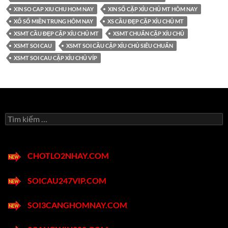
XIN SO CAP XIU CHU HOM NAY
XIN SỐ CẶP XỈU CHỦ MT HÔM NAY
XỔ SỐ MIỀN TRUNG HÔM NAY
XS CẦU ĐẸP CẶP XỈU CHỦ MT
XSMT CẦU ĐẸP CẶP XÍU CHỦ MT
XSMT CHUẨN CẶP XÍU CHỦ
XSMT SOI CAU
XSMT SOI CẦU CẶP XỈU CHỦ SIÊU CHUẨN
XSMT SOI CAU CẶP XỈU CHỦ VÍP
Tìm
kiếm
cho:
CHOTLO2NHAY.COM
SOICAU247VIP.COM
SOI3CANGHOMNAY.COM