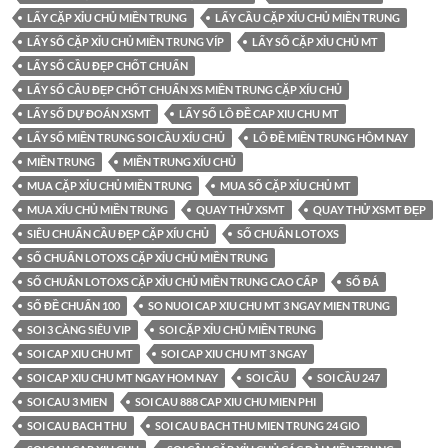
LẤY CẶP XỈU CHỦ MIỀN TRUNG
LẤY CẦU CẶP XỈU CHỦ MIỀN TRUNG
LẤY SỐ CẶP XỈU CHỦ MIỀN TRUNG VÍP
LẤY SỐ CẶP XỈU CHỦ MT
LẤY SỐ CẦU ĐẸP CHỐT CHUẨN
LẤY SỐ CẦU ĐẸP CHỐT CHUẨN XS MIỀN TRUNG CẶP XÍU CHỦ
LẤY SỐ DỰ ĐOÁN XSMT
LẤY SỐ LÔ ĐỀ CAP XIU CHU MT
LẤY SỐ MIỀN TRUNG SOI CẦU XÍU CHỦ
LÔ ĐỀ MIỀN TRUNG HÔM NAY
MIỀN TRUNG
MIỀN TRUNG XÍU CHỦ
MUA CẶP XỈU CHỦ MIỀN TRUNG
MUA SỐ CẶP XỈU CHỦ MT
MUA XÍU CHỦ MIỀN TRUNG
QUAY THỬ XSMT
QUAY THỬ XSMT ĐẸP
SIÊU CHUẨN CẦU ĐẸP CẶP XÍU CHỦ
SỐ CHUẨN LOTOXS
SỐ CHUẨN LOTOXS CẶP XỈU CHỦ MIỀN TRUNG
SỐ CHUẨN LOTOXS CẶP XỈU CHỦ MIỀN TRUNG CAO CẤP
SỐ ĐÁ
SỐ ĐỀ CHUẨN 100
SO NUOI CAP XIU CHU MT 3 NGAY MIEN TRUNG
SOI 3 CÀNG SIÊU VIP
SOI CẶP XỈU CHỦ MIỀN TRUNG
SOI CAP XIU CHU MT
SOI CAP XIU CHU MT 3 NGAY
SOI CAP XIU CHU MT NGAY HOM NAY
SOI CẦU
SOI CẦU 247
SOI CAU 3 MIEN
SOI CAU 888 CAP XIU CHU MIEN PHI
SOI CAU BACH THU
SOI CAU BACH THU MIEN TRUNG 24 GIO