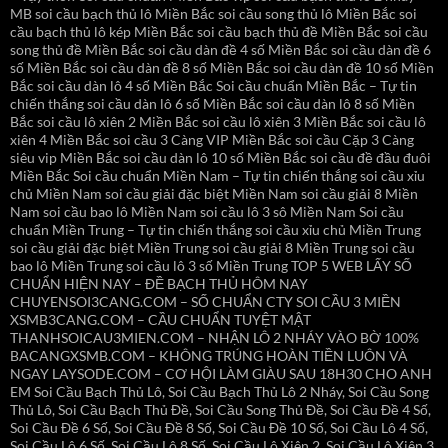
MB soi cầu bạch thủ lô Miền Bắc soi cầu song thủ lô Miền Bắc soi
cầu bạch thủ lô kép Miền Bắc soi cầu bạch thủ đề Miền Bắc soi cầu
song thủ đề Miền Bắc soi cầu dàn đề 4 số Miền Bắc soi cầu dàn đề 6
số Miền Bắc soi cầu dàn đề 8 số Miền Bắc soi cầu dàn đề 10 số Miền
Bắc soi cầu dàn lô 4 số Miền Bắc Soi cầu chuẩn Miền Bắc – Tự tin
chiến thắng soi cầu dàn lô 6 số Miền Bắc soi cầu dàn lô 8 số Miền
Bắc soi cầu lô xiên 2 Miền Bắc soi cầu lô xiên 3 Miền Bắc soi cầu lô
xiên 4 Miền Bắc soi cầu 3 Càng VIP Miền Bắc soi cầu Cặp 3 Càng
siêu vip Miền Bắc soi cầu dàn lô 10 số Miền Bắc soi cầu đề đầu đuôi
Miền Bắc Soi cầu chuẩn Miền Nam – Tự tin chiến thắng soi cầu xỉu
chủ Miền Nam soi cầu giải đặc biệt Miền Nam soi cầu giải 8 Miền
Nam soi cầu bao lô Miền Nam soi cầu lô 3 sô Miền Nam Soi cầu
chuẩn Miền Trung – Tự tin chiến thắng soi cầu xỉu chủ Miền Trung
soi cầu giải đặc biệt Miền Trung soi cầu giải 8 Miền Trung soi cầu
bao lô Miền Trung soi cầu lô 3 số Miền Trung TOP 5 WEB LẤY SỐ
CHUẨN HIỆN NAY – ĐỀ BẠCH THỦ HÔM NAY
CHUYENSOI3CANG.COM – SỐ CHUẨN CTY SOI CẦU 3 MIỀN
XSMB3CANG.COM – CẦU CHUẨN TUYỆT MẬT
THANHSOICAU3MIEN.COM – NHẬN LÔ 2 NHÁY VÀO BỜ 100%
BACANGXSMB.COM – KHÔNG TRÚNG HOÀN TIỀN LUÔN VÀ
NGAY LAYSODE.COM – CƠ HỘI LÀM GIÀU SAU 18H30 CHO ANH
EM Soi Cầu Bạch Thủ Lô, Soi Cầu Bạch Thủ Lô 2 Nháy, Soi Cầu Song
Thủ Lô, Soi Cầu Bạch Thủ Đề, Soi Cầu Song Thủ Đề, Soi Cầu Đề 4 Số,
Soi Cầu Đề 6 Số, Soi Cầu Đề 8 Số, Soi Cầu Đề 10 Số, Soi Cầu Lô 4 Số,
Soi Cầu Lô 6 Số, Soi Cầu Lô 8 Số, Soi Cầu Lô Xiên 2, Soi Cầu Lô Xiên 3,