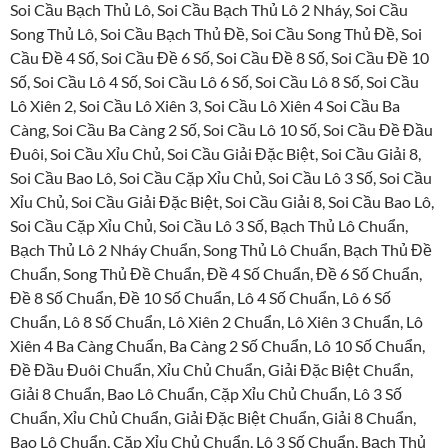
Soi Cầu Bạch Thủ Lô, Soi Cầu Bạch Thủ Lô 2 Nháy, Soi Cầu
Song Thủ Lô, Soi Cầu Bạch Thủ Đề, Soi Cầu Song Thủ Đề, Soi
Cầu Đề 4 Số, Soi Cầu Đề 6 Số, Soi Cầu Đề 8 Số, Soi Cầu Đề 10
Số, Soi Cầu Lô 4 Số, Soi Cầu Lô 6 Số, Soi Cầu Lô 8 Số, Soi Cầu
Lô Xiên 2, Soi Cầu Lô Xiên 3, Soi Cầu Lô Xiên 4 Soi Cầu Ba
Càng, Soi Cầu Ba Càng 2 Số, Soi Cầu Lô 10 Số, Soi Cầu Đề Đầu
Đuôi, Soi Cầu Xỉu Chủ, Soi Cầu Giải Đặc Biệt, Soi Cầu Giải 8,
Soi Cầu Bao Lô, Soi Cầu Cặp Xỉu Chủ, Soi Cầu Lô 3 Số, Soi Cầu
Xỉu Chủ, Soi Cầu Giải Đặc Biệt, Soi Cầu Giải 8, Soi Cầu Bao Lô,
Soi Cầu Cặp Xỉu Chủ, Soi Cầu Lô 3 Số, Bạch Thủ Lô Chuẩn,
Bạch Thủ Lô 2 Nháy Chuẩn, Song Thủ Lô Chuẩn, Bạch Thủ Đề
Chuẩn, Song Thủ Đề Chuẩn, Đề 4 Số Chuẩn, Đề 6 Số Chuẩn,
Đề 8 Số Chuẩn, Đề 10 Số Chuẩn, Lô 4 Số Chuẩn, Lô 6 Số
Chuẩn, Lô 8 Số Chuẩn, Lô Xiên 2 Chuẩn, Lô Xiên 3 Chuẩn, Lô
Xiên 4 Ba Càng Chuẩn, Ba Càng 2 Số Chuẩn, Lô 10 Số Chuẩn,
Đề Đầu Đuôi Chuẩn, Xỉu Chủ Chuẩn, Giải Đặc Biệt Chuẩn,
Giải 8 Chuẩn, Bao Lô Chuẩn, Cặp Xỉu Chủ Chuẩn, Lô 3 Số
Chuẩn, Xỉu Chủ Chuẩn, Giải Đặc Biệt Chuẩn, Giải 8 Chuẩn,
Bao Lô Chuẩn, Cặp Xỉu Chủ Chuẩn, Lô 3 Số Chuẩn, Bạch Thủ