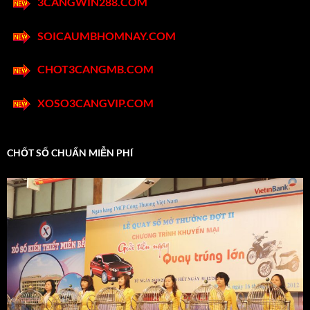
3CANGWIN288.COM
SOICAUMBHOMNAY.COM
CHOT3CANGMB.COM
XOSO3CANGVIP.COM
CHỐT SỐ CHUẨN MIỄN PHÍ