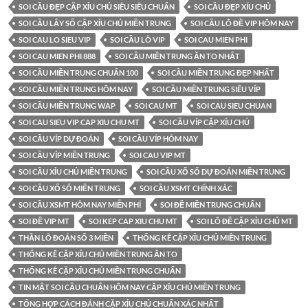
SOI CẦU ĐẸP CẶP XỈU CHỦ SIÊU SIÊU CHUẨN
SOI CẦU ĐẸP XÍU CHỦ
SOI CẦU LẤY SỐ CẶP XỈU CHỦ MIỀN TRUNG
SOI CẦU LÔ ĐỀ VIP HÔM NAY
SOI CAU LO SIEU VIP
SOI CẦU LÔ VIP
SOI CAU MIEN PHI
SOI CAU MIEN PHI 888
SOI CẦU MIỀN TRUNG ĂN TO NHẤT
SOI CẦU MIỀN TRUNG CHUẨN 100
SOI CẦU MIỀN TRUNG ĐẸP NHẤT
SOI CẦU MIỀN TRUNG HÔM NAY
SOI CẦU MIỀN TRUNG SIÊU VÍP
SOI CẦU MIỀN TRUNG WAP
SOI CAU MT
SOI CAU SIEU CHUAN
SOI CAU SIEU VIP CAP XIU CHU MT
SOI CẦU VÍP CẶP XÍU CHỦ
SOI CẦU VÍP DỰ ĐOÁN
SOI CẦU VÍP HÔM NAY
SOI CẦU VÍP MIỀN TRUNG
SOI CAU VIP MT
SOI CẦU XỈU CHỦ MIỀN TRUNG
SOI CẦU XỔ SỐ DỰ ĐOÁN MIỀN TRUNG
SOI CẦU XỔ SỐ MIỀN TRUNG
SOI CẦU XSMT CHÍNH XÁC
SOI CẦU XSMT HÔM NAY MIỄN PHÍ
SOI ĐỀ MIỀN TRUNG CHUẨN
SOI ĐỀ VIP MT
SOI KEP CAP XIU CHU MT
SOI LÔ ĐỀ CẶP XỈU CHỦ MT
THẦN LÔ ĐOÁN SỐ 3 MIỀN
THỐNG KÊ CẶP XỈU CHỦ MIỀN TRUNG
THỐNG KÊ CẶP XỈU CHỦ MIỀN TRUNG ĂN TO
THỐNG KÊ CẶP XỈU CHỦ MIỀN TRUNG CHUẨN
TIN MẬT SOI CẦU CHUẨN HÔM NAY CẶP XÍU CHỦ MIỀN TRUNG
TỔNG HỢP CÁCH ĐÁNH CẶP XỈU CHỦ CHUẨN XÁC NHẤT