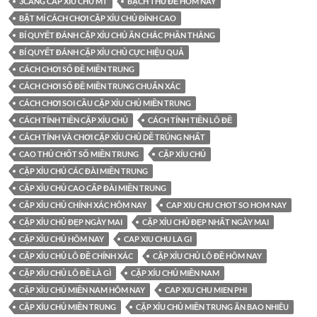
3CANG CAP XIU CHU MT
BẠCH THỦ ĐỀ HÔM NAY
BẬT MÍ CÁCH CHƠI CẶP XỈU CHỦ ĐỈNH CAO
BÍ QUYẾT ĐÁNH CẶP XỈU CHỦ ĂN CHẮC PHẦN THẮNG
BÍ QUYẾT ĐÁNH CẶP XỈU CHỦ CỰC HIỆU QUẢ
CÁCH CHƠI SỐ ĐỀ MIỀN TRUNG
CÁCH CHƠI SỐ ĐỀ MIỀN TRUNG CHUẨN XÁC
CÁCH CHƠI SOI CẦU CẶP XỈU CHỦ MIỀN TRUNG
CÁCH TÍNH TIỀN CẶP XỈU CHỦ
CÁCH TÍNH TIỀN LÔ ĐỀ
CÁCH TÍNH VÀ CHƠI CẶP XỈU CHỦ DỄ TRÚNG NHẤT
CAO THỦ CHỐT SỐ MIỀN TRUNG
CẶP XÍU CHỦ
CẶP XỈU CHỦ CÁC ĐÀI MIỀN TRUNG
CẶP XỈU CHỦ CAO CẤP ĐÀI MIỀN TRUNG
CẶP XỈU CHỦ CHÍNH XÁC HÔM NAY
CAP XIU CHU CHOT SO HOM NAY
CẶP XỈU CHỦ ĐẸP NGÀY MAI
CẶP XỈU CHỦ ĐẸP NHẤT NGÀY MAI
CẶP XỈU CHỦ HÔM NAY
CAP XIU CHU LA GI
CẶP XỈU CHỦ LÔ ĐỀ CHÍNH XÁC
CẶP XỈU CHỦ LÔ ĐỀ HÔM NAY
CẶP XỈU CHỦ LÔ ĐỀ LÀ GÌ
CẶP XÍU CHỦ MIỀN NAM
CẶP XỈU CHỦ MIỀN NAM HÔM NAY
CAP XIU CHU MIEN PHI
CẶP XÍU CHỦ MIỀN TRUNG
CẶP XỈU CHỦ MIỀN TRUNG ĂN BAO NHIÊU