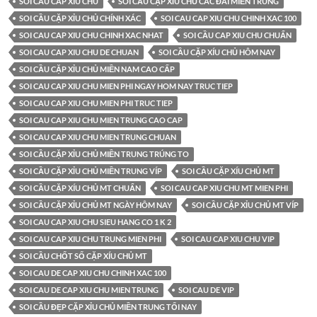
SOI CAU CAP XIU CHU
SOI CẦU CẶP XỈU CHỦ CÁC ĐÀI MIỀN TRUNG
SOI CẦU CẶP XỈU CHỦ CHÍNH XÁC
SOI CAU CAP XIU CHU CHINH XAC 100
SOI CAU CAP XIU CHU CHINH XAC NHAT
SOI CẦU CAP XIU CHU CHUẨN
SOI CAU CAP XIU CHU DE CHUAN
SOI CẦU CẶP XÍU CHỦ HÔM NAY
SOI CẦU CẶP XỈU CHỦ MIỀN NAM CAO CẤP
SOI CAU CAP XIU CHU MIEN PHI NGAY HOM NAY TRUC TIEP
SOI CAU CAP XIU CHU MIEN PHI TRUC TIEP
SOI CAU CAP XIU CHU MIEN TRUNG CAO CAP
SOI CAU CAP XIU CHU MIEN TRUNG CHUAN
SOI CẦU CẶP XỈU CHỦ MIỀN TRUNG TRÚNG TO
SOI CẦU CẶP XỈU CHỦ MIỀN TRUNG VÍP
SOI CẦU CẶP XÍU CHỦ MT
SOI CẦU CẶP XÍU CHỦ MT CHUẨN
SOI CAU CAP XIU CHU MT MIEN PHI
SOI CẦU CẶP XỈU CHỦ MT NGÀY HÔM NAY
SOI CẦU CẶP XỈU CHỦ MT VÍP
SOI CAU CAP XIU CHU SIEU HANG CO 1 K 2
SOI CAU CAP XIU CHU TRUNG MIEN PHI
SOI CAU CAP XIU CHU VIP
SOI CẦU CHỐT SỐ CẶP XÍU CHỦ MT
SOI CAU DE CAP XIU CHU CHINH XAC 100
SOI CAU DE CAP XIU CHU MIEN TRUNG
SOI CAU DE VIP
SOI CẦU ĐẸP CẶP XỈU CHỦ MIỀN TRUNG TỐI NAY