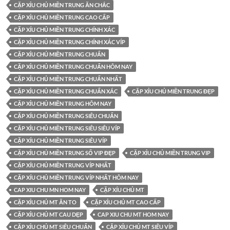
CẶP XỈU CHỦ MIỀN TRUNG ĂN CHẮC
CẶP XỈU CHỦ MIỀN TRUNG CAO CẤP
CẶP XÍU CHỦ MIỀN TRUNG CHÍNH XÁC
CẶP XỈU CHỦ MIỀN TRUNG CHÍNH XÁC VÍP
CẶP XỈU CHỦ MIỀN TRUNG CHUẨN
CẶP XỈU CHỦ MIỀN TRUNG CHUẨN HÔM NAY
CẶP XỈU CHỦ MIỀN TRUNG CHUẨN NHẤT
CẶP XỈU CHỦ MIỀN TRUNG CHUẨN XÁC
CẶP XỈU CHỦ MIỀN TRUNG ĐẸP
CẶP XỈU CHỦ MIỀN TRUNG HÔM NAY
CẶP XÍU CHỦ MIỀN TRUNG SIÊU CHUẨN
CẶP XỈU CHỦ MIỀN TRUNG SIÊU SIÊU VÍP
CẶP XÍU CHỦ MIỀN TRUNG SIÊU VÍP
CẶP XỈU CHỦ MIỀN TRUNG SỐ VIP ĐẸP
CẶP XỈU CHỦ MIỀN TRUNG VIP
CẶP XÍU CHỦ MIỀN TRUNG VÍP NHẤT
CẶP XÍU CHỦ MIỀN TRUNG VÍP NHẤT HÔM NAY
CAP XIU CHU MN HOM NAY
CẶP XÍU CHỦ MT
CẶP XỈU CHỦ MT ĂN TO
CẶP XỈU CHỦ MT CAO CẤP
CẶP XỈU CHỦ MT CAU DẸP
CAP XIU CHU MT HOM NAY
CẶP XỈU CHỦ MT SIÊU CHUẨN
CẶP XỈU CHỦ MT SIÊU VÍP