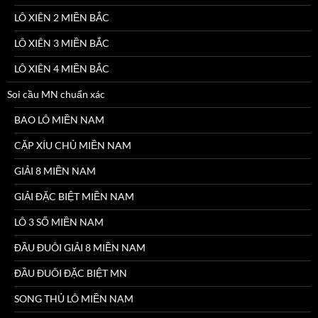
LÔ XIÊN 2 MIỀN BẮC
LÔ XIÊN 3 MIỀN BẮC
LÔ XIÊN 4 MIỀN BẮC
Soi cầu MN chuẩn xác
BAO LÔ MIỀN NAM
CẶP XÍU CHỦ MIỀN NAM
GIẢI 8 MIỀN NAM
GIẢI ĐẶC BIỆT MIỀN NAM
LÔ 3 SỐ MIỀN NAM
ĐẦU ĐUÔI GIẢI 8 MIỀN NAM
ĐẦU ĐUÔI ĐẶC BIỆT MN
SONG THỦ LÔ MIỀN NAM