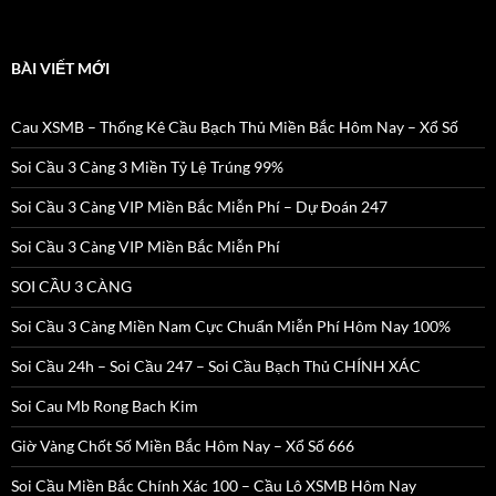
BÀI VIẾT MỚI
Cau XSMB – Thống Kê Cầu Bạch Thủ Miền Bắc Hôm Nay – Xổ Số
Soi Cầu 3 Càng 3 Miền Tỷ Lệ Trúng 99%
Soi Cầu 3 Càng VIP Miền Bắc Miễn Phí – Dự Đoán 247
Soi Cầu 3 Càng VIP Miền Bắc Miễn Phí
SOI CẦU 3 CÀNG
Soi Cầu 3 Càng Miền Nam Cực Chuẩn Miễn Phí Hôm Nay 100%
Soi Cầu 24h – Soi Cầu 247 – Soi Cầu Bạch Thủ CHÍNH XÁC
Soi Cau Mb Rong Bach Kim
Giờ Vàng Chốt Số Miền Bắc Hôm Nay – Xổ Số 666
Soi Cầu Miền Bắc Chính Xác 100 – Cầu Lô XSMB Hôm Nay