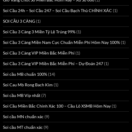
Soi Cầu 24h – Soi Cầu 247 – Soi Cầu Bạch Thủ CHÍNH XÁC
(1)
SOI CẦU 3 CÀNG
(1)
Soi Cầu 3 Càng 3 Miền Tỷ Lệ Trúng 99%
(1)
Soi Cầu 3 Càng Miền Nam Cực Chuẩn Miễn Phí Hôm Nay 100%
(1)
Soi Cầu 3 Càng VIP Miền Bắc Miễn Phí
(1)
Soi Cầu 3 Càng VIP Miền Bắc Miễn Phí – Dự Đoán 247
(1)
Soi cầu MB chuẩn 100%
(14)
Soi Cau Mb Rong Bach Kim
(1)
Soi cầu MB Víp nhất
(7)
Soi Cầu Miền Bắc Chính Xác 100 – Cầu Lô XSMB Hôm Nay
(1)
Soi cầu MN chuẩn xác
(9)
Soi cầu MT chuẩn xác
(9)