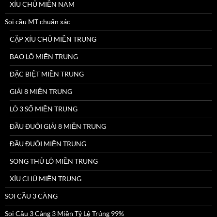
XÍU CHỦ MIỀN NAM
Soi cầu MT chuẩn xác
CẶP XÍU CHỦ MIỀN TRUNG
BAO LÔ MIỀN TRUNG
ĐẶC BIỆT MIỀN TRUNG
GIẢI 8 MIỀN TRUNG
LÔ 3 SỐ MIỀN TRUNG
ĐẦU ĐUÔI GIẢI 8 MIỀN TRUNG
ĐẦU ĐUÔI MIỀN TRUNG
SONG THỦ LÔ MIỀN TRUNG
XÍU CHỦ MIỀN TRUNG
SOI CẦU 3 CÀNG
Soi Cầu 3 Càng 3 Miền Tỷ Lệ Trúng 99%