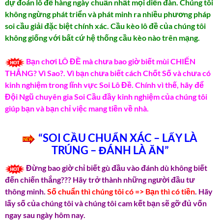
dự đoán lô đề hàng ngày chuẩn nhất mọi diễn đàn. Chúng tôi
không ngừng phát triển và phát minh ra nhiều phương pháp
soi cầu giải đặc biệt chính xác. Cầu kèo lô đề của chúng tôi
không giống với bất cứ hệ thống cầu kèo nào trên mạng.
Bạn chơi LÔ ĐỀ mà chưa bao giờ biết mùi CHIẾN
THẮNG? Vì Sao?. Vì bạn chưa biết cách Chốt Số và chưa có
kinh nghiệm trong lĩnh vực Soi Lô Đề. Chính vì thế, hãy để
Đội Ngũ chuyên gia Soi Cầu đầy kinh nghiệm của chúng tôi
giúp bạn và bạn chỉ việc mang tiền về nhà.
“SOI CẦU CHUẨN XÁC – LẤY LÀ
TRÚNG – ĐÁNH LÀ ĂN”
Đừng bao giờ chỉ biết gù đầu vào đánh dù không biết
đến chiến thắng??? Hãy trở thành những người đầu tư
thông minh.
Số chuẩn thì chúng tôi có => Bạn thì có tiền
. Hãy
lấy số của chúng tôi và chúng tôi cam kết bạn sẽ gỡ đủ vốn
ngay sau ngày hôm nay.