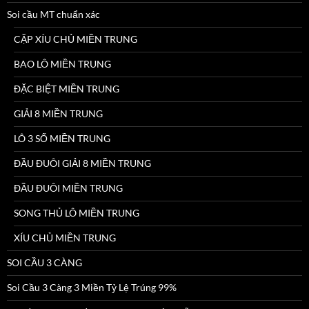
Soi cầu MT chuẩn xác
CẶP XÍU CHỦ MIỀN TRUNG
BAO LÔ MIỀN TRUNG
ĐẶC BIỆT MIỀN TRUNG
GIẢI 8 MIỀN TRUNG
LÔ 3 SỐ MIỀN TRUNG
ĐẦU ĐUÔI GIẢI 8 MIỀN TRUNG
ĐẦU ĐUÔI MIỀN TRUNG
SONG THỦ LÔ MIỀN TRUNG
XÍU CHỦ MIỀN TRUNG
SOI CẦU 3 CÀNG
Soi Cầu 3 Càng 3 Miền Tỷ Lệ Trúng 99%