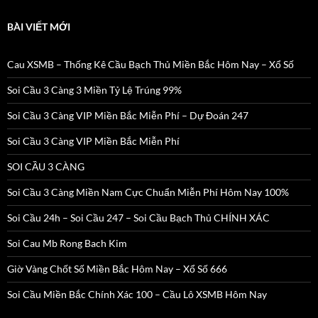
BÀI VIẾT MỚI
Cau XSMB – Thống Kê Cầu Bạch Thủ Miền Bắc Hôm Nay – Xổ Số
Soi Cầu 3 Càng 3 Miền Tỷ Lệ Trúng 99%
Soi Cầu 3 Càng VIP Miền Bắc Miễn Phí – Dự Đoán 247
Soi Cầu 3 Càng VIP Miền Bắc Miễn Phí
SOI CẦU 3 CÀNG
Soi Cầu 3 Càng Miền Nam Cực Chuẩn Miễn Phí Hôm Nay 100%
Soi Cầu 24h – Soi Cầu 247 – Soi Cầu Bạch Thủ CHÍNH XÁC
Soi Cau Mb Rong Bach Kim
Giờ Vàng Chốt Số Miền Bắc Hôm Nay – Xổ Số 666
Soi Cầu Miền Bắc Chính Xác 100 – Cầu Lô XSMB Hôm Nay