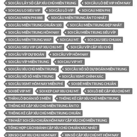
SOI CẦU LẤY SỐ CẶP XỈU CHỦ MIỀN TRUNG
SOI CẦU LÔ ĐỀ VIP HÔM NAY
SOI CAU LO SIEU VIP
SOI CẦU LÔ VIP
SOI CAU MIEN PHI
SOI CAU MIEN PHI 888
SOI CẦU MIỀN TRUNG ĂN TO NHẤT
SOI CẦU MIỀN TRUNG CHUẨN 100
SOI CẦU MIỀN TRUNG ĐẸP NHẤT
SOI CẦU MIỀN TRUNG HÔM NAY
SOI CẦU MIỀN TRUNG SIÊU VÍP
SOI CẦU MIỀN TRUNG WAP
SOI CAU MT
SOI CAU SIEU CHUAN
SOI CAU SIEU VIP CAP XIU CHU MT
SOI CẦU VÍP CẶP XÍU CHỦ
SOI CẦU VÍP DỰ ĐOÁN
SOI CẦU VÍP HÔM NAY
SOI CẦU VÍP MIỀN TRUNG
SOI CAU VIP MT
SOI CẦU XỈU CHỦ MIỀN TRUNG
SOI CẦU XỔ SỐ DỰ ĐOÁN MIỀN TRUNG
SOI CẦU XỔ SỐ MIỀN TRUNG
SOI CẦU XSMT CHÍNH XÁC
SOI CẦU XSMT HÔM NAY MIỄN PHÍ
SOI ĐỀ MIỀN TRUNG CHUẨN
SOI ĐỀ VIP MT
SOI KEP CAP XIU CHU MT
SOI LÔ ĐỀ CẶP XỈU CHỦ MT
THẦN LÔ ĐOÁN SỐ 3 MIỀN
THỐNG KÊ CẶP XỈU CHỦ MIỀN TRUNG
THỐNG KÊ CẶP XỈU CHỦ MIỀN TRUNG ĂN TO
THỐNG KÊ CẶP XỈU CHỦ MIỀN TRUNG CHUẨN
TIN MẬT SOI CẦU CHUẨN HÔM NAY CẶP XÍU CHỦ MIỀN TRUNG
TỔNG HỢP CÁCH ĐÁNH CẶP XỈU CHỦ CHUẨN XÁC NHẤT
XIN SO CAP XIU CHU HOM NAY
XIN SỐ CẶP XỈU CHỦ MT HÔM NAY