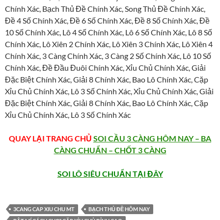
Chính Xác, Bạch Thủ Đề Chính Xác, Song Thủ Đề Chính Xác,
Đề 4 Số Chính Xác, Đề 6 Số Chính Xác, Đề 8 Số Chính Xác, Đề
10 Số Chính Xác, Lô 4 Số Chính Xác, Lô 6 Số Chính Xác, Lô 8 Số
Chính Xác, Lô Xiên 2 Chính Xác, Lô Xiên 3 Chính Xác, Lô Xiên 4
Chính Xác, 3 Càng Chính Xác, 3 Càng 2 Số Chính Xác, Lô 10 Số
Chính Xác, Đề Đầu Đuôi Chính Xác, Xỉu Chủ Chính Xác, Giải
Đặc Biệt Chính Xác, Giải 8 Chính Xác, Bao Lô Chính Xác, Cặp
Xỉu Chủ Chính Xác, Lô 3 Số Chính Xác, Xỉu Chủ Chính Xác, Giải
Đặc Biệt Chính Xác, Giải 8 Chính Xác, Bao Lô Chính Xác, Cặp
Xỉu Chủ Chính Xác, Lô 3 Số Chính Xác
QUAY LẠI TRANG CHỦ
SOI CẦU 3 CÀNG HÔM NAY – BA
CÀNG CHUẨN – CHỐT 3 CÀNG
SOI LÔ SIÊU CHUẨN TẠI ĐÂY
3CANG CAP XIU CHU MT
BẠCH THỦ ĐỀ HÔM NAY