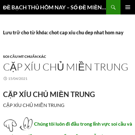
Chuyển
Tìm
ĐỀ BẠCH THỦ HÔM NAY – SỐ ĐỀ MIỀN NAM – DỰ ĐOÁN 3 CÀNG
đến
kiếm
TRÌNH
nội
ĐƠN CƠ
dung
SỞ
Lưu trữ cho từ khóa: chot cap xiu chu dep nhat hom nay
SOI CẦU MT CHUẨN XÁC
CẶP XÍU CHỦ MIỀN TRUNG
15/04/2021
CẶP XÍU CHỦ MIỀN TRUNG
CẶP XÍU CHỦ MIỀN TRUNG
Chúng tôi luôn đi đầu trong lĩnh vực soi cầu và