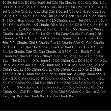
10 Số, Soi Cầu Đề Đầu Đuôi, Soi Cầu Xỉu Chủ, Soi Cầu Giải Đặc Biệt,
Soi Cầu Giải 8, Soi Cầu Bao Lô, Soi Cầu Cặp Xỉu Chủ, Soi Cầu Lô 3 Số,
Soi Cầu Xỉu Chủ, Soi Cầu Giải Đặc Biệt, Soi Cầu Giải 8, Soi Cầu Bao
Lô, Soi Cầu Cặp Xỉu Chủ, Soi Cầu Lô 3 Số, Bạch Thủ Lô Chuẩn, Bạch
Thủ Lô 2 Nháy Chuẩn, Song Thủ Lô Chuẩn, Bạch Thủ Đề Chuẩn, Song
Thủ Đề Chuẩn, Đề 4 Số Chuẩn, Đề 6 Số Chuẩn, Đề 8 Số Chuẩn, Đề 10
Số Chuẩn, Lô 4 Số Chuẩn, Lô 6 Số Chuẩn, Lô 8 Số Chuẩn, Lô Xiên 2
Chuẩn, Lô Xiên 3 Chuẩn, Lô Xiên 4 Ba Càng Chuẩn, Ba Càng 2 Số
Chuẩn, Lô 10 Số Chuẩn, Đề Đầu Đuôi Chuẩn, Xỉu Chủ Chuẩn, Giải
Đặc Biệt Chuẩn, Giải 8 Chuẩn, Bao Lô Chuẩn, Cặp Xỉu Chủ Chuẩn,
Lô 3 Số Chuẩn, Xỉu Chủ Chuẩn, Giải Đặc Biệt Chuẩn, Giải 8 Chuẩn,
Bao Lô Chuẩn, Cặp Xỉu Chủ Chuẩn, Lô 3 Số Chuẩn, Bạch Thủ Lô
Chính Xác, Bạch Thủ Lô 2 Nháy Chính Xác, Song Thủ Lô Chính Xác,
Bạch Thủ Đề Chính Xác, Song Thủ Đề Chính Xác, Đề 4 Số Chính Xác,
Đề 6 Số Chính Xác, Đề 8 Số Chính Xác, Đề 10 Số Chính Xác, Lô 4 Số
Chính Xác, Lô 6 Số Chính Xác, Lô 8 Số Chính Xác, Lô Xiên 2 Chính
Xác, Lô Xiên 3 Chính Xác, Lô Xiên 4 Chính Xác, 3 Càng Chính Xác, 3
Càng 2 Số Chính Xác, Lô 10 Số Chính Xác, Đề Đầu Đuôi Chính Xác,
Xỉu Chủ Chính Xác, Giải Đặc Biệt Chính Xác, Giải 8 Chính Xác, Bao
Lô Chính Xác, Cặp Xỉu Chủ Chính Xác, Lô 3 Số Chính Xác, Xỉu Chủ
Chính Xác, Giải Đặc Biệt Chính Xác, Giải 8 Chính Xác, Bao Lô Chính
Xác, Cặp Xỉu Chủ Chính Xác, Lô 3 Số Chính Xác