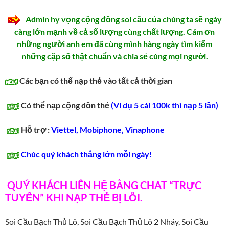
Admin hy vọng cộng đồng soi cầu của chúng ta sẽ ngày
càng lớn mạnh về cả số lượng cùng chất lượng. Cám ơn
những người anh em đã cùng mình hàng ngày tìm kiếm
những cặp số thật chuẩn và chia sẻ cùng mọi người.
Các bạn có thể nạp thẻ vào tất
cả thời gian
Có thể nạp cộng dồn thẻ
(Ví dụ 5 cái 100k thì nạp 5 lần)
Hỗ trợ :
Viettel, Mobiphone, Vinaphone
Chúc quý khách thắng lớn mỗi ngày!
QUÝ KHÁCH LIÊN HỆ BẰNG CHAT “TRỰC
TUYẾN” KHI NẠP THẺ BỊ LỖI.
Soi Cầu Bạch Thủ Lô, Soi Cầu Bạch Thủ Lô 2 Nháy, Soi Cầu