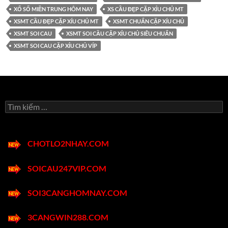
XỔ SỐ MIỀN TRUNG HÔM NAY
XS CẦU ĐẸP CẶP XỈU CHỦ MT
XSMT CẦU ĐẸP CẶP XÍU CHỦ MT
XSMT CHUẨN CẶP XÍU CHỦ
XSMT SOI CAU
XSMT SOI CẦU CẶP XỈU CHỦ SIÊU CHUẨN
XSMT SOI CAU CẶP XỈU CHỦ VÍP
Tìm
kiếm
cho:
CHOTLO2NHAY.COM
SOICAU247VIP.COM
SOI3CANGHOMNAY.COM
3CANGWIN288.COM