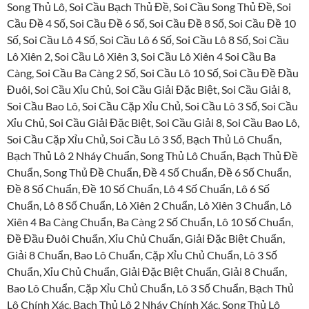
Song Thủ Lô, Soi Cầu Bạch Thủ Đề, Soi Cầu Song Thủ Đề, Soi
Cầu Đề 4 Số, Soi Cầu Đề 6 Số, Soi Cầu Đề 8 Số, Soi Cầu Đề 10
Số, Soi Cầu Lô 4 Số, Soi Cầu Lô 6 Số, Soi Cầu Lô 8 Số, Soi Cầu
Lô Xiên 2, Soi Cầu Lô Xiên 3, Soi Cầu Lô Xiên 4 Soi Cầu Ba
Càng, Soi Cầu Ba Càng 2 Số, Soi Cầu Lô 10 Số, Soi Cầu Đề Đầu
Đuôi, Soi Cầu Xỉu Chủ, Soi Cầu Giải Đặc Biệt, Soi Cầu Giải 8,
Soi Cầu Bao Lô, Soi Cầu Cặp Xỉu Chủ, Soi Cầu Lô 3 Số, Soi Cầu
Xỉu Chủ, Soi Cầu Giải Đặc Biệt, Soi Cầu Giải 8, Soi Cầu Bao Lô,
Soi Cầu Cặp Xỉu Chủ, Soi Cầu Lô 3 Số, Bạch Thủ Lô Chuẩn,
Bạch Thủ Lô 2 Nháy Chuẩn, Song Thủ Lô Chuẩn, Bạch Thủ Đề
Chuẩn, Song Thủ Đề Chuẩn, Đề 4 Số Chuẩn, Đề 6 Số Chuẩn,
Đề 8 Số Chuẩn, Đề 10 Số Chuẩn, Lô 4 Số Chuẩn, Lô 6 Số
Chuẩn, Lô 8 Số Chuẩn, Lô Xiên 2 Chuẩn, Lô Xiên 3 Chuẩn, Lô
Xiên 4 Ba Càng Chuẩn, Ba Càng 2 Số Chuẩn, Lô 10 Số Chuẩn,
Đề Đầu Đuôi Chuẩn, Xỉu Chủ Chuẩn, Giải Đặc Biệt Chuẩn,
Giải 8 Chuẩn, Bao Lô Chuẩn, Cặp Xỉu Chủ Chuẩn, Lô 3 Số
Chuẩn, Xỉu Chủ Chuẩn, Giải Đặc Biệt Chuẩn, Giải 8 Chuẩn,
Bao Lô Chuẩn, Cặp Xỉu Chủ Chuẩn, Lô 3 Số Chuẩn, Bạch Thủ
Lô Chính Xác, Bạch Thủ Lô 2 Nháy Chính Xác, Song Thủ Lô