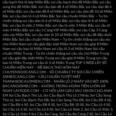
cầu bạch thủ lô kép Miền Bắc soi cầu bạch thủ đề Miền Bắc soi cầu
song thủ đề Miền Bắc soi cầu dàn đề 4 số Miền Bắc soi cầu dàn đề 6
số Miền Bắc soi cầu dàn đề 8 số Miền Bắc soi cầu dàn đề 10 số Miền
Bắc soi cầu dàn lô 4 số Miền Bắc Soi cầu chuẩn Miền Bắc – Tự tin
chiến thắng soi cầu dàn lô 6 số Miền Bắc soi cầu dàn lô 8 số Miền
Bắc soi cầu lô xiên 2 Miền Bắc soi cầu lô xiên 3 Miền Bắc soi cầu lô
xiên 4 Miền Bắc soi cầu 3 Càng VIP Miền Bắc soi cầu Cặp 3 Càng
siêu vip Miền Bắc soi cầu dàn lô 10 số Miền Bắc soi cầu đề đầu đuôi
Miền Bắc Soi cầu chuẩn Miền Nam – Tự tin chiến thắng soi cầu xỉu
chủ Miền Nam soi cầu giải đặc biệt Miền Nam soi cầu giải 8 Miền
Nam soi cầu bao lô Miền Nam soi cầu lô 3 sô Miền Nam Soi cầu
chuẩn Miền Trung – Tự tin chiến thắng soi cầu xỉu chủ Miền Trung
soi cầu giải đặc biệt Miền Trung soi cầu giải 8 Miền Trung soi cầu
bao lô Miền Trung soi cầu lô 3 số Miền Trung TOP 5 WEB LẤY SỐ
CHUẨN HIỆN NAY – ĐỀ BẠCH THỦ HÔM NAY
CHUYENSOI3CANG.COM – SỐ CHUẨN CTY SOI CẦU 3 MIỀN
XSMB3CANG.COM – CẦU CHUẨN TUYỆT MẬT
THANHSOICAU3MIEN.COM – NHẬN LÔ 2 NHÁY VÀO BỜ 100%
BACANGXSMB.COM – KHÔNG TRÚNG HOÀN TIỀN LUÔN VÀ
NGAY LAYSODE.COM – CƠ HỘI LÀM GIÀU SAU 18H30 CHO ANH
EM Soi Cầu Bạch Thủ Lô, Soi Cầu Bạch Thủ Lô 2 Nháy, Soi Cầu Song
Thủ Lô, Soi Cầu Bạch Thủ Đề, Soi Cầu Song Thủ Đề, Soi Cầu Đề 4 Số,
Soi Cầu Đề 6 Số, Soi Cầu Đề 8 Số, Soi Cầu Đề 10 Số, Soi Cầu Lô 4 Số,
Soi Cầu Lô 6 Số, Soi Cầu Lô 8 Số, Soi Cầu Lô Xiên 2, Soi Cầu Lô Xiên 3,
Soi Cầu Lô Xiên 4 Soi Cầu Ba Càng, Soi Cầu Ba Càng 2 Số, Soi Cầu Lô