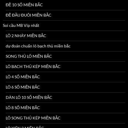
ĐỀ 10 SỐ MIỀN BẮC
ĐỀ ĐẦU ĐUÔI MIỀN BẮC
Soi cầu MB Víp nhất
LÔ 2 NHÁY MIỀN BẮC
dự đoán chuẩn lô bạch thủ miền bắc
SONG THỦ LÔ MIỀN BẮC
LÔ BẠCH THỦ KÉP MIỀN BẮC
LÔ 4 SỐ MIỀN BẮC
LÔ 6 SỐ MIỀN BẮC
DÀN LÔ 10 SỐ MIỀN BẮC
LÔ 8 SỐ MIỀN BẮC
LÔ SONG THỦ KÉP MIỀN BẮC