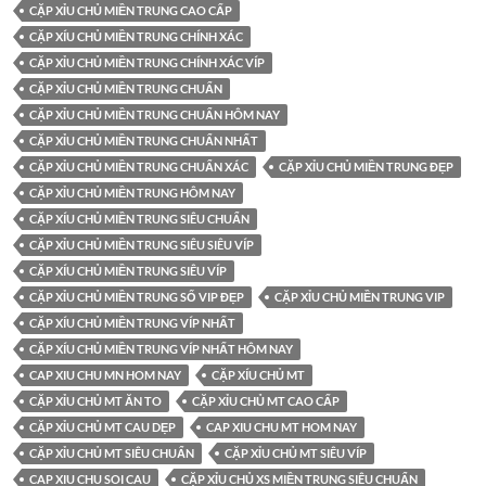
CẶP XỈU CHỦ MIỀN TRUNG CAO CẤP
CẶP XÍU CHỦ MIỀN TRUNG CHÍNH XÁC
CẶP XỈU CHỦ MIỀN TRUNG CHÍNH XÁC VÍP
CẶP XỈU CHỦ MIỀN TRUNG CHUẨN
CẶP XỈU CHỦ MIỀN TRUNG CHUẨN HÔM NAY
CẶP XỈU CHỦ MIỀN TRUNG CHUẨN NHẤT
CẶP XỈU CHỦ MIỀN TRUNG CHUẨN XÁC
CẶP XỈU CHỦ MIỀN TRUNG ĐẸP
CẶP XỈU CHỦ MIỀN TRUNG HÔM NAY
CẶP XÍU CHỦ MIỀN TRUNG SIÊU CHUẨN
CẶP XỈU CHỦ MIỀN TRUNG SIÊU SIÊU VÍP
CẶP XÍU CHỦ MIỀN TRUNG SIÊU VÍP
CẶP XỈU CHỦ MIỀN TRUNG SỐ VIP ĐẸP
CẶP XỈU CHỦ MIỀN TRUNG VIP
CẶP XÍU CHỦ MIỀN TRUNG VÍP NHẤT
CẶP XÍU CHỦ MIỀN TRUNG VÍP NHẤT HÔM NAY
CAP XIU CHU MN HOM NAY
CẶP XÍU CHỦ MT
CẶP XỈU CHỦ MT ĂN TO
CẶP XỈU CHỦ MT CAO CẤP
CẶP XỈU CHỦ MT CAU DẸP
CAP XIU CHU MT HOM NAY
CẶP XỈU CHỦ MT SIÊU CHUẨN
CẶP XỈU CHỦ MT SIÊU VÍP
CAP XIU CHU SOI CAU
CẶP XỈU CHỦ XS MIỀN TRUNG SIÊU CHUẨN