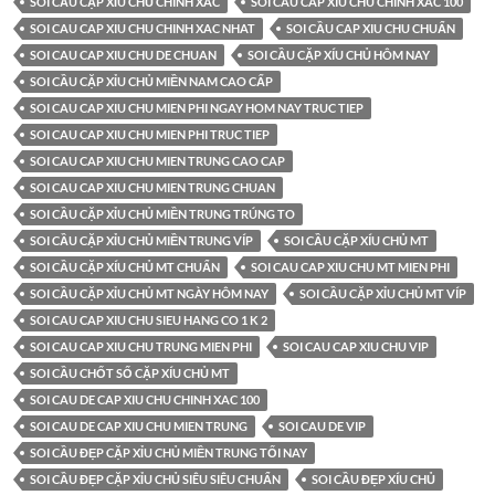
SOI CẦU CẶP XỈU CHỦ CHÍNH XÁC
SOI CAU CAP XIU CHU CHINH XAC 100
SOI CAU CAP XIU CHU CHINH XAC NHAT
SOI CẦU CAP XIU CHU CHUẨN
SOI CAU CAP XIU CHU DE CHUAN
SOI CẦU CẶP XÍU CHỦ HÔM NAY
SOI CẦU CẶP XỈU CHỦ MIỀN NAM CAO CẤP
SOI CAU CAP XIU CHU MIEN PHI NGAY HOM NAY TRUC TIEP
SOI CAU CAP XIU CHU MIEN PHI TRUC TIEP
SOI CAU CAP XIU CHU MIEN TRUNG CAO CAP
SOI CAU CAP XIU CHU MIEN TRUNG CHUAN
SOI CẦU CẶP XỈU CHỦ MIỀN TRUNG TRÚNG TO
SOI CẦU CẶP XỈU CHỦ MIỀN TRUNG VÍP
SOI CẦU CẶP XÍU CHỦ MT
SOI CẦU CẶP XÍU CHỦ MT CHUẨN
SOI CAU CAP XIU CHU MT MIEN PHI
SOI CẦU CẶP XỈU CHỦ MT NGÀY HÔM NAY
SOI CẦU CẶP XỈU CHỦ MT VÍP
SOI CAU CAP XIU CHU SIEU HANG CO 1 K 2
SOI CAU CAP XIU CHU TRUNG MIEN PHI
SOI CAU CAP XIU CHU VIP
SOI CẦU CHỐT SỐ CẶP XÍU CHỦ MT
SOI CAU DE CAP XIU CHU CHINH XAC 100
SOI CAU DE CAP XIU CHU MIEN TRUNG
SOI CAU DE VIP
SOI CẦU ĐẸP CẶP XỈU CHỦ MIỀN TRUNG TỐI NAY
SOI CẦU ĐẸP CẶP XỈU CHỦ SIÊU SIÊU CHUẨN
SOI CẦU ĐẸP XÍU CHỦ