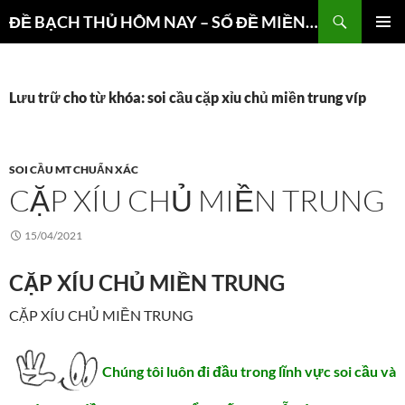
Chuyển
Tìm
ĐỀ BẠCH THỦ HÔM NAY – SỐ ĐỀ MIỀN NAM – DỰ ĐOÁN 3 CÀNG
đến
kiếm
TRÌNH
nội
ĐƠN CƠ
dung
SỞ
Lưu trữ cho từ khóa: soi cầu cặp xỉu chủ miền trung víp
SOI CẦU MT CHUẨN XÁC
CẶP XÍU CHỦ MIỀN TRUNG
15/04/2021
CẶP XÍU CHỦ MIỀN TRUNG
CẶP XÍU CHỦ MIỀN TRUNG
Chúng tôi luôn đi đầu trong lĩnh vực soi cầu và