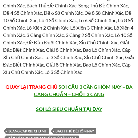
Chính Xác, Bạch Thủ Đề Chính Xác, Song Thủ Đề Chính Xác,
Đề 4 Số Chính Xác, Đề 6 Số Chính Xác, Đề 8 Số Chính Xác, Đề
10 Số Chính Xác, Lô 4 Số Chính Xác, Lô 6 Số Chính Xác, Lô 8 Số
Chính Xác, Lô Xiên 2 Chính Xác, Lô Xiên 3 Chính Xác, Lô Xiên 4
Chính Xác, 3 Càng Chính Xác, 3 Càng 2 Số Chính Xác, Lô 10 Số
Chính Xác, Đề Đầu Đuôi Chính Xác, Xỉu Chủ Chính Xác, Giải
Đặc Biệt Chính Xác, Giải 8 Chính Xác, Bao Lô Chính Xác, Cặp
Xỉu Chủ Chính Xác, Lô 3 Số Chính Xác, Xỉu Chủ Chính Xác, Giải
Đặc Biệt Chính Xác, Giải 8 Chính Xác, Bao Lô Chính Xác, Cặp
Xỉu Chủ Chính Xác, Lô 3 Số Chính Xác
QUAY LẠI TRANG CHỦ
SOI CẦU 3 CÀNG HÔM NAY – BA
CÀNG CHUẨN – CHỐT 3 CÀNG
SOI LÔ SIÊU CHUẨN TẠI ĐÂY
3CANG CAP XIU CHU MT
BẠCH THỦ ĐỀ HÔM NAY