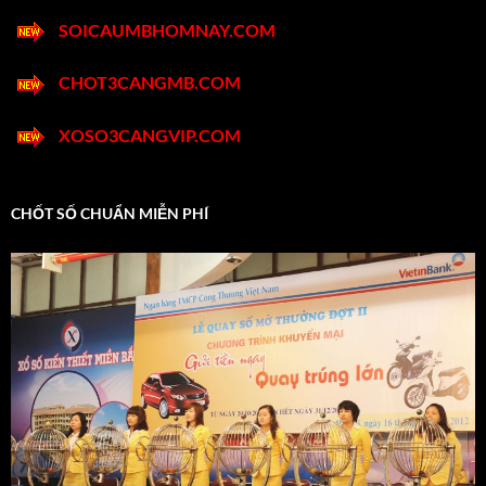
SOICAUMBHOMNAY.COM
CHOT3CANGMB.COM
XOSO3CANGVIP.COM
CHỐT SỐ CHUẨN MIỄN PHÍ