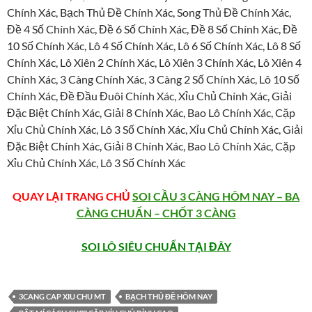
Chính Xác, Bạch Thủ Đề Chính Xác, Song Thủ Đề Chính Xác,
Đề 4 Số Chính Xác, Đề 6 Số Chính Xác, Đề 8 Số Chính Xác, Đề
10 Số Chính Xác, Lô 4 Số Chính Xác, Lô 6 Số Chính Xác, Lô 8 Số
Chính Xác, Lô Xiên 2 Chính Xác, Lô Xiên 3 Chính Xác, Lô Xiên 4
Chính Xác, 3 Càng Chính Xác, 3 Càng 2 Số Chính Xác, Lô 10 Số
Chính Xác, Đề Đầu Đuôi Chính Xác, Xỉu Chủ Chính Xác, Giải
Đặc Biệt Chính Xác, Giải 8 Chính Xác, Bao Lô Chính Xác, Cặp
Xỉu Chủ Chính Xác, Lô 3 Số Chính Xác, Xỉu Chủ Chính Xác, Giải
Đặc Biệt Chính Xác, Giải 8 Chính Xác, Bao Lô Chính Xác, Cặp
Xỉu Chủ Chính Xác, Lô 3 Số Chính Xác
QUAY LẠI TRANG CHỦ
SOI CẦU 3 CÀNG HÔM NAY – BA
CÀNG CHUẨN – CHỐT 3 CÀNG
SOI LÔ SIÊU CHUẨN TẠI ĐÂY
3CANG CAP XIU CHU MT
BẠCH THỦ ĐỀ HÔM NAY