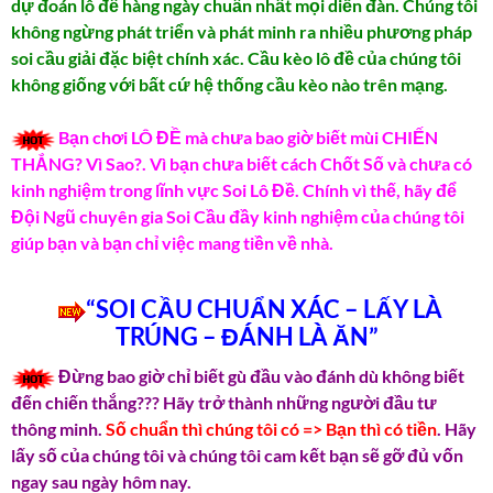
dự đoán lô đề hàng ngày chuẩn nhất mọi diễn đàn. Chúng tôi
không ngừng phát triển và phát minh ra nhiều phương pháp
soi cầu giải đặc biệt chính xác. Cầu kèo lô đề của chúng tôi
không giống với bất cứ hệ thống cầu kèo nào trên mạng.
Bạn chơi LÔ ĐỀ mà chưa bao giờ biết mùi CHIẾN
THẮNG? Vì Sao?. Vì bạn chưa biết cách Chốt Số và chưa có
kinh nghiệm trong lĩnh vực Soi Lô Đề. Chính vì thế, hãy để
Đội Ngũ chuyên gia Soi Cầu đầy kinh nghiệm của chúng tôi
giúp bạn và bạn chỉ việc mang tiền về nhà.
“SOI CẦU CHUẨN XÁC – LẤY LÀ
TRÚNG – ĐÁNH LÀ ĂN”
Đừng bao giờ chỉ biết gù đầu vào đánh dù không biết
đến chiến thắng??? Hãy trở thành những người đầu tư
thông minh.
Số chuẩn thì chúng tôi có => Bạn thì có tiền
. Hãy
lấy số của chúng tôi và chúng tôi cam kết bạn sẽ gỡ đủ vốn
ngay sau ngày hôm nay.