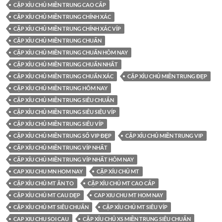
CẶP XỈU CHỦ MIỀN TRUNG CAO CẤP
CẶP XÍU CHỦ MIỀN TRUNG CHÍNH XÁC
CẶP XỈU CHỦ MIỀN TRUNG CHÍNH XÁC VÍP
CẶP XỈU CHỦ MIỀN TRUNG CHUẨN
CẶP XỈU CHỦ MIỀN TRUNG CHUẨN HÔM NAY
CẶP XỈU CHỦ MIỀN TRUNG CHUẨN NHẤT
CẶP XỈU CHỦ MIỀN TRUNG CHUẨN XÁC
CẶP XỈU CHỦ MIỀN TRUNG ĐẸP
CẶP XỈU CHỦ MIỀN TRUNG HÔM NAY
CẶP XÍU CHỦ MIỀN TRUNG SIÊU CHUẨN
CẶP XỈU CHỦ MIỀN TRUNG SIÊU SIÊU VÍP
CẶP XÍU CHỦ MIỀN TRUNG SIÊU VÍP
CẶP XỈU CHỦ MIỀN TRUNG SỐ VIP ĐẸP
CẶP XỈU CHỦ MIỀN TRUNG VIP
CẶP XÍU CHỦ MIỀN TRUNG VÍP NHẤT
CẶP XÍU CHỦ MIỀN TRUNG VÍP NHẤT HÔM NAY
CAP XIU CHU MN HOM NAY
CẶP XÍU CHỦ MT
CẶP XỈU CHỦ MT ĂN TO
CẶP XỈU CHỦ MT CAO CẤP
CẶP XỈU CHỦ MT CAU DẸP
CAP XIU CHU MT HOM NAY
CẶP XỈU CHỦ MT SIÊU CHUẨN
CẶP XỈU CHỦ MT SIÊU VÍP
CAP XIU CHU SOI CAU
CẶP XỈU CHỦ XS MIỀN TRUNG SIÊU CHUẨN