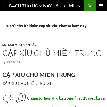
Chuyển
Tìm
ĐỀ BẠCH THỦ HÔM NAY – SỐ ĐỀ MIỀN NAM – DỰ ĐOÁN 3 CÀNG
đến
kiếm
TRÌNH
nội
ĐƠN CƠ
dung
SỞ
Lưu trữ cho từ khóa: cap xiu chu chot so hom nay
SOI CẦU MT CHUẨN XÁC
CẶP XÍU CHỦ MIỀN TRUNG
15/04/2021
CẶP XÍU CHỦ MIỀN TRUNG
CẶP XÍU CHỦ MIỀN TRUNG
Chúng tôi luôn đi đầu trong lĩnh vực soi cầu và