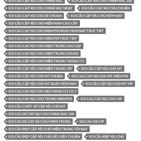
SOI CẦU CẶP XỈU CHỦ CHÍNH XÁC
SOI CAU CAP XIU CHU CHINH XAC 100
SOI CAU CAP XIU CHU CHINH XAC NHAT
SOI CẦU CAP XIU CHU CHUẨN
SOI CAU CAP XIU CHU DE CHUAN
SOI CẦU CẶP XÍU CHỦ HÔM NAY
SOI CẦU CẶP XỈU CHỦ MIỀN NAM CAO CẤP
SOI CAU CAP XIU CHU MIEN PHI NGAY HOM NAY TRUC TIEP
SOI CAU CAP XIU CHU MIEN PHI TRUC TIEP
SOI CAU CAP XIU CHU MIEN TRUNG CAO CAP
SOI CAU CAP XIU CHU MIEN TRUNG CHUAN
SOI CẦU CẶP XỈU CHỦ MIỀN TRUNG TRÚNG TO
SOI CẦU CẶP XỈU CHỦ MIỀN TRUNG VÍP
SOI CẦU CẶP XÍU CHỦ MT
SOI CẦU CẶP XÍU CHỦ MT CHUẨN
SOI CAU CAP XIU CHU MT MIEN PHI
SOI CẦU CẶP XỈU CHỦ MT NGÀY HÔM NAY
SOI CẦU CẶP XỈU CHỦ MT VÍP
SOI CAU CAP XIU CHU SIEU HANG CO 1 K 2
SOI CAU CAP XIU CHU TRUNG MIEN PHI
SOI CAU CAP XIU CHU VIP
SOI CẦU CHỐT SỐ CẶP XÍU CHỦ MT
SOI CAU DE CAP XIU CHU CHINH XAC 100
SOI CAU DE CAP XIU CHU MIEN TRUNG
SOI CAU DE VIP
SOI CẦU ĐẸP CẶP XỈU CHỦ MIỀN TRUNG TỐI NAY
SOI CẦU ĐẸP CẶP XỈU CHỦ SIÊU SIÊU CHUẨN
SOI CẦU ĐẸP XÍU CHỦ