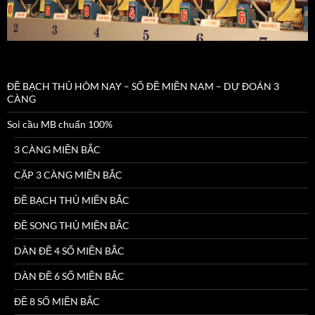
ĐỀ BẠCH THỦ HÔM NAY – SỐ ĐỀ MIỀN NAM – DỰ ĐOÁN 3
CÀNG
Soi cầu MB chuẩn 100%
3 CÀNG MIỀN BẮC
CẶP 3 CÀNG MIỀN BẮC
ĐỀ BẠCH THỦ MIỀN BẮC
ĐỀ SONG THỦ MIỀN BẮC
DÀN ĐỀ 4 SỐ MIỀN BẮC
DÀN ĐỀ 6 SỐ MIỀN BẮC
ĐỀ 8 SỐ MIỀN BẮC