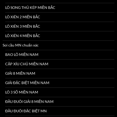
LÔ SONG THỦ KÉP MIỀN BẮC
LÔ XIÊN 2 MIỀN BẮC
LÔ XIÊN 3 MIỀN BẮC
LÔ XIÊN 4 MIỀN BẮC
Soi cầu MN chuẩn xác
BAO LÔ MIỀN NAM
CẶP XÍU CHỦ MIỀN NAM
GIẢI 8 MIỀN NAM
GIẢI ĐẶC BIỆT MIỀN NAM
LÔ 3 SỐ MIỀN NAM
ĐẦU ĐUÔI GIẢI 8 MIỀN NAM
ĐẦU ĐUÔI ĐẶC BIỆT MN