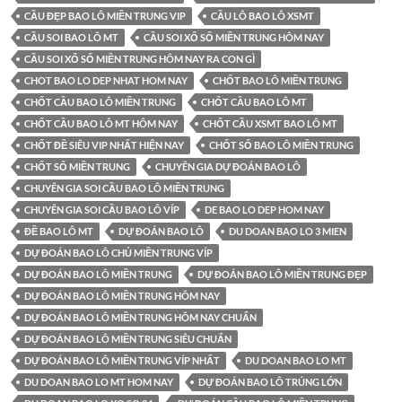
CẦU ĐẸP BAO LÔ MIỀN TRUNG VIP
CẦU LÔ BAO LÔ XSMT
CẦU SOI BAO LÔ MT
CẦU SOI XỔ SỐ MIỀN TRUNG HÔM NAY
CẦU SOI XỔ SỐ MIỀN TRUNG HÔM NAY RA CON GÌ
CHOT BAO LO DEP NHAT HOM NAY
CHỐT BAO LÔ MIỀN TRUNG
CHỐT CẦU BAO LÔ MIỀN TRUNG
CHỐT CẦU BAO LÔ MT
CHỐT CẦU BAO LÔ MT HÔM NAY
CHỐT CẦU XSMT BAO LÔ MT
CHỐT ĐỀ SIÊU VIP NHẤT HIỆN NAY
CHỐT SỐ BAO LÔ MIỀN TRUNG
CHỐT SỐ MIỀN TRUNG
CHUYÊN GIA DỰ ĐOÁN BAO LÔ
CHUYÊN GIA SOI CẦU BAO LÔ MIỀN TRUNG
CHUYÊN GIA SOI CẦU BAO LÔ VÍP
DE BAO LO DEP HOM NAY
ĐỀ BAO LÔ MT
DỰ ĐOÁN BAO LÔ
DU DOAN BAO LO 3 MIEN
DỰ ĐOÁN BAO LÔ CHỦ MIỀN TRUNG VÍP
DỰ ĐOÁN BAO LÔ MIỀN TRUNG
DỰ ĐOÁN BAO LÔ MIỀN TRUNG ĐẸP
DỰ ĐOÁN BAO LÔ MIỀN TRUNG HÔM NAY
DỰ ĐOÁN BAO LÔ MIỀN TRUNG HÔM NAY CHUẨN
DỰ ĐOÁN BAO LÔ MIỀN TRUNG SIÊU CHUẨN
DỰ ĐOÁN BAO LÔ MIỀN TRUNG VÍP NHẤT
DU DOAN BAO LO MT
DU DOAN BAO LO MT HOM NAY
DỰ ĐOÁN BAO LÔ TRÚNG LỚN