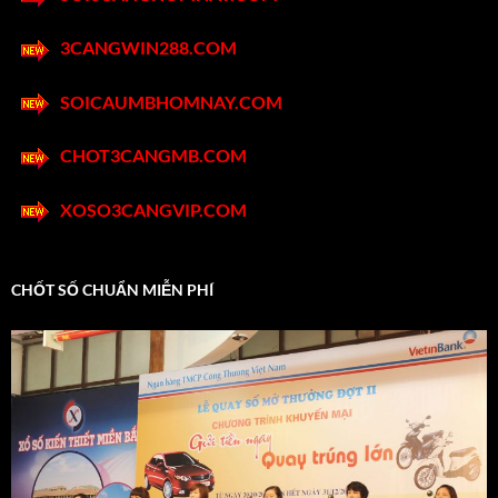
3CANGWIN288.COM
SOICAUMBHOMNAY.COM
CHOT3CANGMB.COM
XOSO3CANGVIP.COM
CHỐT SỐ CHUẨN MIỄN PHÍ