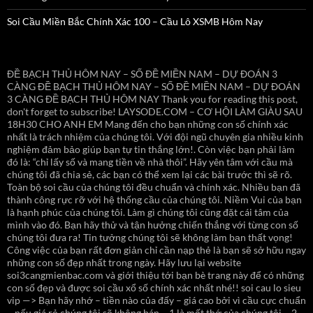
Soi Cầu Miền Bắc Chính Xác 100 – Cầu Lô XSMB Hôm Nay
ĐỀ BẠCH THỦ HÔM NAY – SỐ ĐỀ MIỀN NAM – DỰ ĐOÁN 3
CÀNG ĐỀ BẠCH THỦ HÔM NAY – SỐ ĐỀ MIỀN NAM – DỰ ĐOÁN
3 CÀNG ĐỀ BẠCH THỦ HÔM NAY Thank you for reading this post,
don't forget to subscribe! LAYSODE.COM – CƠ HỘI LÀM GIÀU SAU
18H30 CHO ANH EM Mang đến cho bạn những con số chính xác
nhất là trách nhiệm của chúng tôi. Với đội ngũ chuyên gia nhiều kinh
nghiệm đảm bảo giúp bạn tự tin thắng lớn!. Còn việc bạn phải làm
đó là: “chỉ lấy số và mang tiền về nhà thôi”. Hãy yên tâm với cầu mà
chúng tôi đã chia sẻ, các bạn có thể xem lại các bài trước thì sẽ rõ.
Toàn bộ soi cầu của chúng tôi đều chuẩn và chính xác. Nhiều bạn đã
thành công rực rỡ với hệ thống cầu của chúng tôi. Niềm Vui của bạn
là hạnh phúc của chúng tôi. Làm gì chúng tôi cũng đặt cái tâm của
mình vào đó. Bạn hãy thử và tận hưởng chiến thắng với từng con số
chúng tôi đưa ra! Tin tưởng chúng tôi sẽ không làm bạn thất vọng!
Công việc của bạn rất đơn giản chỉ cần nạp thẻ là bạn sẽ sở hữu ngay
những con số đẹp nhất trong ngày. Hãy lưu lại website
soi3cangmienbac.com và giới thiệu tới bạn bè trang này để có những
con số đẹp và được soi cầu xổ số chính xác nhất nhé!! soi cau lo sieu
vip —> Bạn hãy nhớ – tiền nào của đấy – giá cao bởi vì cầu cực chuẩn
– nếu giá rẻ chúng tôi sẽ không bán – 1 là mất thớ của chúng tôi – 2