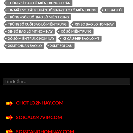
THỐNG KÊ BAO LÔ MIỀN TRUNG CHUẨN
TIN MẬT SOI CẦU CHUẨN HÔM NAY BAO LÔ MIỀN TRUNG
TK BAO LÔ
TRÚNG 4 SỐ CUỐI BAO LÔ MIỀN TRUNG
TRÚNG SỐ CUỐI BAO LÔ MIỀN TRUNG
XIN SO BAO LO HOM NAY
XIN SỐ BAO LÔ MT HÔM NAY
XỔ SỐ MIỀN TRUNG
XỔ SỐ MIỀN TRUNG HÔM NAY
XS CẦU ĐẸP BAO LÔ MT
XSMT CHUẨN BAO LÔ
XSMT SOI CAU
Tìm
kiếm
cho:
CHOTLO2NHAY.COM
SOICAU247VIP.COM
SOI3CANGHOMNAY.COM