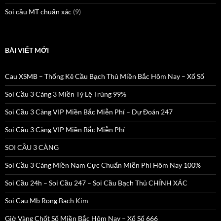
Soi cầu MT chuẩn xác
(9)
BÀI VIẾT MỚI
Cau XSMB – Thống Kê Cầu Bạch Thủ Miền Bắc Hôm Nay – Xổ Số
Soi Cầu 3 Càng 3 Miền Tỷ Lệ Trúng 99%
Soi Cầu 3 Càng VIP Miền Bắc Miễn Phí – Dự Đoán 247
Soi Cầu 3 Càng VIP Miền Bắc Miễn Phí
SOI CẦU 3 CÀNG
Soi Cầu 3 Càng Miền Nam Cực Chuẩn Miễn Phí Hôm Nay 100%
Soi Cầu 24h – Soi Cầu 247 – Soi Cầu Bạch Thủ CHÍNH XÁC
Soi Cau Mb Rong Bach Kim
Giờ Vàng Chốt Số Miền Bắc Hôm Nay – Xổ Số 666