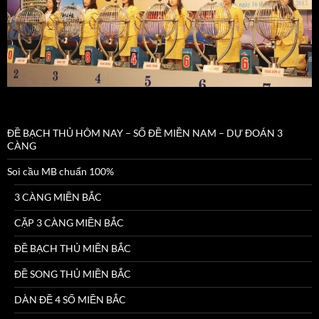
ĐỀ BẠCH THỦ HÔM NAY – SỐ ĐỀ MIỀN NAM – DỰ ĐOÁN 3
CÀNG
Soi cầu MB chuẩn 100%
3 CÀNG MIỀN BẮC
CẶP 3 CÀNG MIỀN BẮC
ĐỀ BẠCH THỦ MIỀN BẮC
ĐỀ SONG THỦ MIỀN BẮC
DÀN ĐỀ 4 SỐ MIỀN BẮC