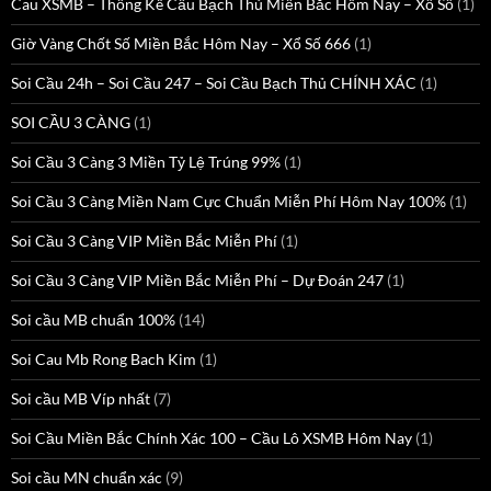
Cau XSMB – Thống Kê Cầu Bạch Thủ Miền Bắc Hôm Nay – Xổ Số
(1)
Giờ Vàng Chốt Số Miền Bắc Hôm Nay – Xổ Số 666
(1)
Soi Cầu 24h – Soi Cầu 247 – Soi Cầu Bạch Thủ CHÍNH XÁC
(1)
SOI CẦU 3 CÀNG
(1)
Soi Cầu 3 Càng 3 Miền Tỷ Lệ Trúng 99%
(1)
Soi Cầu 3 Càng Miền Nam Cực Chuẩn Miễn Phí Hôm Nay 100%
(1)
Soi Cầu 3 Càng VIP Miền Bắc Miễn Phí
(1)
Soi Cầu 3 Càng VIP Miền Bắc Miễn Phí – Dự Đoán 247
(1)
Soi cầu MB chuẩn 100%
(14)
Soi Cau Mb Rong Bach Kim
(1)
Soi cầu MB Víp nhất
(7)
Soi Cầu Miền Bắc Chính Xác 100 – Cầu Lô XSMB Hôm Nay
(1)
Soi cầu MN chuẩn xác
(9)