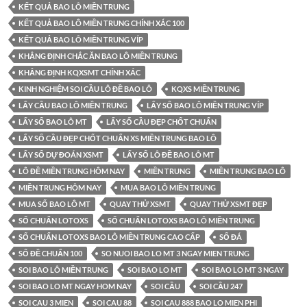
KẾT QUẢ BAO LÔ MIỀN TRUNG
KẾT QUẢ BAO LÔ MIỀN TRUNG CHÍNH XÁC 100
KẾT QUẢ BAO LÔ MIỀN TRUNG VÍP
KHẲNG ĐỊNH CHẮC ĂN BAO LÔ MIỀN TRUNG
KHẲNG ĐỊNH KQXSMT CHÍNH XÁC
KINH NGHIỆM SOI CẦU LÔ ĐỀ BAO LÔ
KQXS MIỀN TRUNG
LẤY CẦU BAO LÔ MIỀN TRUNG
LẤY SỐ BAO LÔ MIỀN TRUNG VÍP
LẤY SỐ BAO LÔ MT
LẤY SỐ CẦU ĐẸP CHỐT CHUẨN
LẤY SỐ CẦU ĐẸP CHỐT CHUẨN XS MIỀN TRUNG BAO LÔ
LẤY SỐ DỰ ĐOÁN XSMT
LẤY SỐ LÔ ĐỀ BAO LÔ MT
LÔ ĐỀ MIỀN TRUNG HÔM NAY
MIỀN TRUNG
MIỀN TRUNG BAO LÔ
MIỀN TRUNG HÔM NAY
MUA BAO LÔ MIỀN TRUNG
MUA SỐ BAO LÔ MT
QUAY THỬ XSMT
QUAY THỬ XSMT ĐẸP
SỐ CHUẨN LOTOXS
SỐ CHUẨN LOTOXS BAO LÔ MIỀN TRUNG
SỐ CHUẨN LOTOXS BAO LÔ MIỀN TRUNG CAO CẤP
SỐ ĐÁ
SỐ ĐỀ CHUẨN 100
SO NUOI BAO LO MT 3 NGAY MIEN TRUNG
SOI BAO LÔ MIỀN TRUNG
SOI BAO LO MT
SOI BAO LO MT 3 NGAY
SOI BAO LO MT NGAY HOM NAY
SOI CẦU
SOI CẦU 247
SOI CAU 3 MIEN
SOI CAU 88
SOI CAU 888 BAO LO MIEN PHI