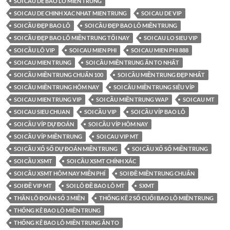
SOI CAU DE BAO LO MIEN TRUNG
SOI CAU DE CHINH XAC NHAT MIEN TRUNG
SOI CAU DE VIP
SOI CẦU ĐẸP BAO LÔ
SOI CẦU ĐẸP BAO LÔ MIỀN TRUNG
SOI CẦU ĐẸP BAO LÔ MIỀN TRUNG TỐI NAY
SOI CAU LO SIEU VIP
SOI CẦU LÔ VIP
SOI CAU MIEN PHI
SOI CAU MIEN PHI 888
SOI CAU MIEN TRUNG
SOI CẦU MIỀN TRUNG ĂN TO NHẤT
SOI CẦU MIỀN TRUNG CHUẨN 100
SOI CẦU MIỀN TRUNG ĐẸP NHẤT
SOI CẦU MIỀN TRUNG HÔM NAY
SOI CẦU MIỀN TRUNG SIÊU VÍP
SOI CAU MIEN TRUNG VIP
SOI CẦU MIỀN TRUNG WAP
SOI CAU MT
SOI CAU SIEU CHUAN
SOI CẦU VIP
SOI CẦU VÍP BAO LÔ
SOI CẦU VÍP DỰ ĐOÁN
SOI CẦU VÍP HÔM NAY
SOI CẦU VÍP MIỀN TRUNG
SOI CAU VIP MT
SOI CẦU XỔ SỐ DỰ ĐOÁN MIỀN TRUNG
SOI CẦU XỔ SỐ MIỀN TRUNG
SOI CẦU XSMT
SOI CẦU XSMT CHÍNH XÁC
SOI CẦU XSMT HÔM NAY MIỄN PHÍ
SOI ĐỀ MIỀN TRUNG CHUẨN
SOI ĐỀ VIP MT
SOI LÔ ĐỀ BAO LÔ MT
SXMT
THẦN LÔ ĐOÁN SỐ 3 MIỀN
THỐNG KÊ 2 SỐ CUỐI BAO LÔ MIỀN TRUNG
THỐNG KÊ BAO LÔ MIỀN TRUNG
THỐNG KÊ BAO LÔ MIỀN TRUNG ĂN TO