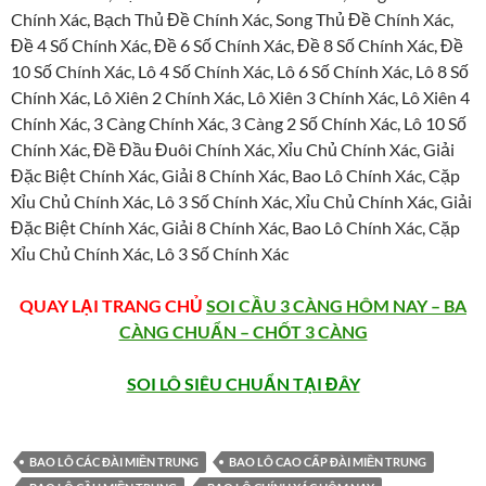
Chính Xác, Bạch Thủ Đề Chính Xác, Song Thủ Đề Chính Xác,
Đề 4 Số Chính Xác, Đề 6 Số Chính Xác, Đề 8 Số Chính Xác, Đề
10 Số Chính Xác, Lô 4 Số Chính Xác, Lô 6 Số Chính Xác, Lô 8 Số
Chính Xác, Lô Xiên 2 Chính Xác, Lô Xiên 3 Chính Xác, Lô Xiên 4
Chính Xác, 3 Càng Chính Xác, 3 Càng 2 Số Chính Xác, Lô 10 Số
Chính Xác, Đề Đầu Đuôi Chính Xác, Xỉu Chủ Chính Xác, Giải
Đặc Biệt Chính Xác, Giải 8 Chính Xác, Bao Lô Chính Xác, Cặp
Xỉu Chủ Chính Xác, Lô 3 Số Chính Xác, Xỉu Chủ Chính Xác, Giải
Đặc Biệt Chính Xác, Giải 8 Chính Xác, Bao Lô Chính Xác, Cặp
Xỉu Chủ Chính Xác, Lô 3 Số Chính Xác
QUAY LẠI TRANG CHỦ
SOI CẦU 3 CÀNG HÔM NAY – BA
CÀNG CHUẨN – CHỐT 3 CÀNG
SOI LÔ SIÊU CHUẨN TẠI ĐÂY
BAO LÔ CÁC ĐÀI MIỀN TRUNG
BAO LÔ CAO CẤP ĐÀI MIỀN TRUNG