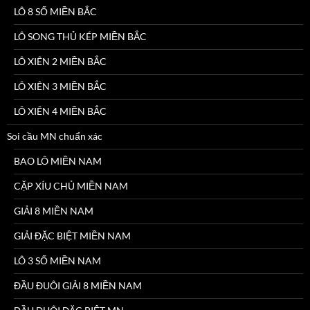
LÔ 8 SỐ MIỀN BẮC
LÔ SONG THỦ KÉP MIỀN BẮC
LÔ XIÊN 2 MIỀN BẮC
LÔ XIÊN 3 MIỀN BẮC
LÔ XIÊN 4 MIỀN BẮC
Soi cầu MN chuẩn xác
BAO LÔ MIỀN NAM
CẶP XÍU CHỦ MIỀN NAM
GIẢI 8 MIỀN NAM
GIẢI ĐẶC BIỆT MIỀN NAM
LÔ 3 SỐ MIỀN NAM
ĐẦU ĐUÔI GIẢI 8 MIỀN NAM