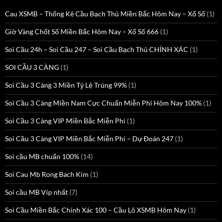
Cau XSMB – Thống Kê Cầu Bạch Thủ Miền Bắc Hôm Nay – Xổ Số
(1)
Giờ Vàng Chốt Số Miền Bắc Hôm Nay – Xổ Số 666
(1)
Soi Cầu 24h – Soi Cầu 247 – Soi Cầu Bạch Thủ CHÍNH XÁC
(1)
SOI CẦU 3 CÀNG
(1)
Soi Cầu 3 Càng 3 Miền Tỷ Lệ Trúng 99%
(1)
Soi Cầu 3 Càng Miền Nam Cực Chuẩn Miễn Phí Hôm Nay 100%
(1)
Soi Cầu 3 Càng VIP Miền Bắc Miễn Phí
(1)
Soi Cầu 3 Càng VIP Miền Bắc Miễn Phí – Dự Đoán 247
(1)
Soi cầu MB chuẩn 100%
(14)
Soi Cau Mb Rong Bach Kim
(1)
Soi cầu MB Víp nhất
(7)
Soi Cầu Miền Bắc Chính Xác 100 – Cầu Lô XSMB Hôm Nay
(1)