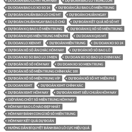
DU DOAN BAO LO MT HOM NAY
DỰ ĐOÁN BAO LÔ TRÚNG LỚN
DU DOAN BAO LO XO SO 24
DỰ ĐOÁN CẦU BAO LÔ MIỀN TRUNG
DỰ ĐOÁN CHUẨN BAO LÔ CHỦ MT
DỰ ĐOÁN CHUẨN NGAY
DỰ ĐOÁN CHUẨN NGAY BAO LÔ CHỦ
DỰ ĐOÁN KẾT QUẢ XỔ SỐ MT
DỰ ĐOÁN KQ BAO LÔ MIỀN TRUNG
DỰ ĐOÁN KQ XỔ SỐ MIỀN TRUNG
DỰ ĐOÁN KQXS MIỀN TRUNG MIỄN PHÍ
DU DOAN KQXS MT
DU DOAN LO XIEN MT
DỰ ĐOÁN MIỀN TRUNG
DU DOAN XO SO 24
DỰ ĐOÁN XỔ SỐ ĂN CHẮC HÔM NAY
DỰ ĐOÁN XỔ SỐ BAO LÔ
DU DOAN XO SO BAO LO 3 MIEN
DU DOAN XO SO BAO LO CHINH XAC
DỰ ĐOÁN XỔ SỐ HÔM NAY
DU DOAN XO SO MIEN TRUNG
DỰ ĐOÁN XỔ SỐ MIỀN TRUNG CHÍNH XÁC 100
DỰ ĐOÁN XỔ SỐ MIỀN TRUNG VÍP
DỰ ĐOÁN XỔ SỐ MT MIỄN PHÍ
DU DOAN XSMT
DỰ ĐOÁN XSMT CHÍNH XÁC
DỰ ĐOÁN XSMT HÔM NAY
DỰ ĐOÁN XSMT SIÊU CHUẨN HÔM NAY
GIỜ VÀNG CHỐT SỐ MIỀN TRUNG HÔM NAY
HÔM NAY BAO LÔ NÀO ĐẸP NHẤT
HÔM NAY ĐÁNH CON GÌ XỔ SỐ MIỀN TRUNG
HÔM NAY KẾT QUẢ DỰ ĐOÁN
HƯỚNG DẪN BÍ QUYẾT ĐÁNH BAO LÔ CỰC HIỆU QUẢ