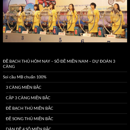
ĐỀ BẠCH THỦ HÔM NAY – SỐ ĐỀ MIỀN NAM – DỰ ĐOÁN 3
CÀNG
Soi cầu MB chuẩn 100%
3 CÀNG MIỀN BẮC
CẶP 3 CÀNG MIỀN BẮC
ĐỀ BẠCH THỦ MIỀN BẮC
ĐỀ SONG THỦ MIỀN BẮC
DÀN ĐỀ 4 SỐ MIỀN BẮC