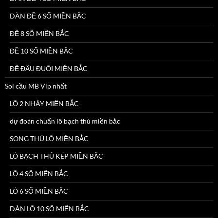
DÀN ĐỀ 6 SỐ MIỀN BẮC
ĐỀ 8 SỐ MIỀN BẮC
ĐỀ 10 SỐ MIỀN BẮC
ĐỀ ĐẦU ĐUÔI MIỀN BẮC
Soi cầu MB Víp nhất
LÔ 2 NHÁY MIỀN BẮC
dự đoán chuẩn lô bạch thủ miền bắc
SONG THỦ LÔ MIỀN BẮC
LÔ BẠCH THỦ KÉP MIỀN BẮC
LÔ 4 SỐ MIỀN BẮC
LÔ 6 SỐ MIỀN BẮC
DÀN LÔ 10 SỐ MIỀN BẮC