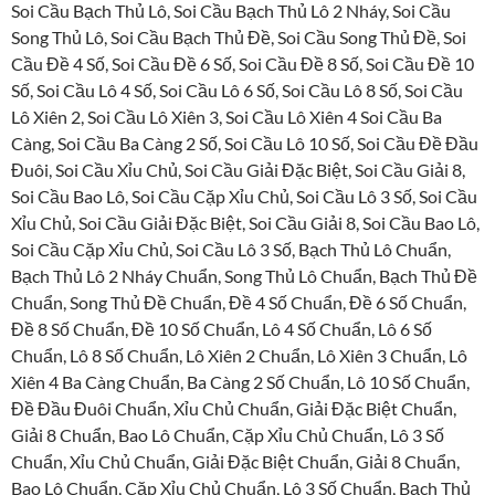
Soi Cầu Bạch Thủ Lô, Soi Cầu Bạch Thủ Lô 2 Nháy, Soi Cầu
Song Thủ Lô, Soi Cầu Bạch Thủ Đề, Soi Cầu Song Thủ Đề, Soi
Cầu Đề 4 Số, Soi Cầu Đề 6 Số, Soi Cầu Đề 8 Số, Soi Cầu Đề 10
Số, Soi Cầu Lô 4 Số, Soi Cầu Lô 6 Số, Soi Cầu Lô 8 Số, Soi Cầu
Lô Xiên 2, Soi Cầu Lô Xiên 3, Soi Cầu Lô Xiên 4 Soi Cầu Ba
Càng, Soi Cầu Ba Càng 2 Số, Soi Cầu Lô 10 Số, Soi Cầu Đề Đầu
Đuôi, Soi Cầu Xỉu Chủ, Soi Cầu Giải Đặc Biệt, Soi Cầu Giải 8,
Soi Cầu Bao Lô, Soi Cầu Cặp Xỉu Chủ, Soi Cầu Lô 3 Số, Soi Cầu
Xỉu Chủ, Soi Cầu Giải Đặc Biệt, Soi Cầu Giải 8, Soi Cầu Bao Lô,
Soi Cầu Cặp Xỉu Chủ, Soi Cầu Lô 3 Số, Bạch Thủ Lô Chuẩn,
Bạch Thủ Lô 2 Nháy Chuẩn, Song Thủ Lô Chuẩn, Bạch Thủ Đề
Chuẩn, Song Thủ Đề Chuẩn, Đề 4 Số Chuẩn, Đề 6 Số Chuẩn,
Đề 8 Số Chuẩn, Đề 10 Số Chuẩn, Lô 4 Số Chuẩn, Lô 6 Số
Chuẩn, Lô 8 Số Chuẩn, Lô Xiên 2 Chuẩn, Lô Xiên 3 Chuẩn, Lô
Xiên 4 Ba Càng Chuẩn, Ba Càng 2 Số Chuẩn, Lô 10 Số Chuẩn,
Đề Đầu Đuôi Chuẩn, Xỉu Chủ Chuẩn, Giải Đặc Biệt Chuẩn,
Giải 8 Chuẩn, Bao Lô Chuẩn, Cặp Xỉu Chủ Chuẩn, Lô 3 Số
Chuẩn, Xỉu Chủ Chuẩn, Giải Đặc Biệt Chuẩn, Giải 8 Chuẩn,
Bao Lô Chuẩn, Cặp Xỉu Chủ Chuẩn, Lô 3 Số Chuẩn, Bạch Thủ