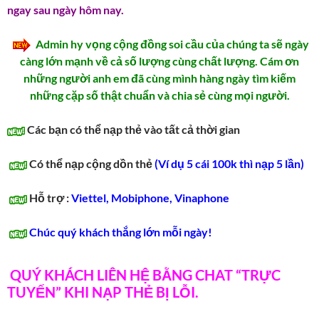
ngay sau ngày hôm nay.
Admin hy vọng cộng đồng soi cầu của chúng ta sẽ ngày
càng lớn mạnh về cả số lượng cùng chất lượng. Cám ơn
những người anh em đã cùng mình hàng ngày tìm kiếm
những cặp số thật chuẩn và chia sẻ cùng mọi người.
Các bạn có thể nạp thẻ vào tất
cả thời gian
Có thể nạp cộng dồn thẻ
(Ví dụ 5 cái 100k thì nạp 5 lần)
Hỗ trợ :
Viettel, Mobiphone, Vinaphone
Chúc quý khách thắng lớn mỗi ngày!
QUÝ KHÁCH LIÊN HỆ BẰNG CHAT “TRỰC
TUYẾN” KHI NẠP THẺ BỊ LỖI.