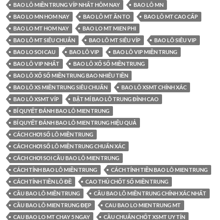
BAO LÔ MIỀN TRUNG VÍP NHẤT HÔM NAY
BAO LÔ MN
BAO LO MN HOM NAY
BAO LÔ MT ĂN TO
BAO LÔ MT CAO CẤP
BAO LO MT HOM NAY
BAO LO MT MIEN PHI
BAO LÔ MT SIÊU CHUẨN
BAO LÔ MT SIÊU VÍP
BAO LÔ SIÊU VIP
BAO LO SOI CAU
BAO LÔ VIP
BAO LÔ VIP MIỀN TRUNG
BAO LÔ VIP NHẤT
BAO LÔ XỔ SỐ MIỀN TRUNG
BAO LÔ XỔ SỐ MIỀN TRUNG BAO NHIÊU TIỀN
BAO LÔ XS MIỀN TRUNG SIÊU CHUẨN
BAO LÔ XSMT CHÍNH XÁC
BAO LÔ XSMT VÍP
BẬT MÍ BAO LÔ TRUNG ĐỈNH CAO
BÍ QUYẾT ĐÁNH BAO LÔ MIEN TRUNG
BÍ QUYẾT ĐÁNH BAO LÔ MIEN TRUNG HIỆU QUẢ
CÁCH CHƠI SỐ LÔ MIỀN TRUNG
CÁCH CHƠI SỐ LÔ MIỀN TRUNG CHUẨN XÁC
CÁCH CHƠI SOI CẦU BAO LÔ MIEN TRUNG
CÁCH TÍNH BAO LÔ MIỀN TRUNG
CÁCH TÍNH TIỀN BAO LÔ MIEN TRUNG
CÁCH TÍNH TIỀN LÔ ĐỀ
CAO THỦ CHỐT SỐ MIỀN TRUNG
CẦU BAO LÔ MIỀN TRUNG
CẦU BAO LÔ MIỀN TRUNG CHÍNH XÁC NHẤT
CẦU BAO LÔ MIEN TRUNG ĐẸP
CAU BAO LO MIEN TRUNG MT
CAU BAO LO MT CHAY 5 NGAY
CẦU CHUẨN CHỐT XSMT UY TÍN