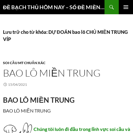
Chuyển
Tìm
ĐỀ BẠCH THỦ HÔM NAY – SỐ ĐỀ MIỀN NAM – DỰ ĐOÁN 3 CÀNG
đến
kiếm
TRÌNH
nội
ĐƠN CƠ
dung
SỞ
Lưu trữ cho từ khóa: DỰ ĐOÁN bao lô CHỦ MIỀN TRUNG
VÍP
SOI CẦU MT CHUẨN XÁC
BAO LÔ MIỀN TRUNG
15/04/2021
BAO LÔ MIỀN TRUNG
BAO LÔ MIỀN TRUNG
Chúng tôi luôn đi đầu trong lĩnh vực soi cầu và