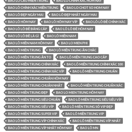
BAO LÔ CẦU MIỀN TRUNG
BAO LÔ CHÍNH XÁC HÔM NAY
BAO LÔ CHÍNH XÁC MIỀN TRUNG
BAO LO CHOT SO HOM NAY
BAO LÔ ĐẸP NGÀY MAI
BAO LÔ ĐẸP NHẤT NGÀY MAI
BAO LÔ HÔM NAY
BAO LÔ HÔM NAY VÍP
BAO LÔ LÔ ĐỀ CHÍNH XÁC
BAO LÔ LÔ ĐỀ ĐẲNG CẤP
BAO LÔ LÔ ĐỀ HÔM NAY
BAO LÔ LÔ ĐỀ LÀ GÌ
BAO LÔ MIỀN NAM
BAO LÔ MIỀN NAM HÔM NAY
BAO LO MIEN PHI
BAO LÔ MIỀN TRUNG
BAO LÔ MIỀN TRUNG ĂN CHẮC
BAO LÔ MIỀN TRUNG ĂN TO
BAO LÔ MIỀN TRUNG CAO CẤP
BAO LÔ MIỀN TRUNG CHÍNH XÁC
BAO LÔ MIỀN TRUNG CHÍNH XÁC 100
BAO LÔ MIỀN TRUNG CHÍNH XÁC VÍP
BAO LÔ MIỀN TRUNG CHUẨN
BAO LÔ MIỀN TRUNG CHUẨN HÔM NAY
BAO LÔ MIỀN TRUNG CHUẨN NHẤT
BAO LÔ MIỀN TRUNG CHUẨN XÁC
BAO LÔ MIỀN TRUNG ĐẸP
BAO LO MIEN TRUNG HÔM NAY
BAO LÔ MIỀN TRUNG SIÊU CHUẨN
BAO LÔ MIỀN TRUNG SIÊU SIÊU VÍP
BAO LÔ MIỀN TRUNG SIÊU VÍP
BAO LÔ MIỀN TRUNG SỐ VIP ĐẸP
BAO LÔ MIỀN TRUNG SUPER VIP
BAO LÔ MIỀN TRUNG VIP
BAO LÔ MIỀN TRUNG VÍP CHÍNH XÁC
BAO LÔ MIỀN TRUNG VÍP NHẤT
BAO LÔ MIỀN TRUNG VÍP NHẤT HÔM NAY
BAO LÔ MN