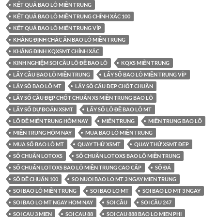
KẾT QUẢ BAO LÔ MIỀN TRUNG
KẾT QUẢ BAO LÔ MIỀN TRUNG CHÍNH XÁC 100
KẾT QUẢ BAO LÔ MIỀN TRUNG VÍP
KHẲNG ĐỊNH CHẮC ĂN BAO LÔ MIỀN TRUNG
KHẲNG ĐỊNH KQXSMT CHÍNH XÁC
KINH NGHIỆM SOI CẦU LÔ ĐỀ BAO LÔ
KQXS MIỀN TRUNG
LẤY CẦU BAO LÔ MIỀN TRUNG
LẤY SỐ BAO LÔ MIỀN TRUNG VÍP
LẤY SỐ BAO LÔ MT
LẤY SỐ CẦU ĐẸP CHỐT CHUẨN
LẤY SỐ CẦU ĐẸP CHỐT CHUẨN XS MIỀN TRUNG BAO LÔ
LẤY SỐ DỰ ĐOÁN XSMT
LẤY SỐ LÔ ĐỀ BAO LÔ MT
LÔ ĐỀ MIỀN TRUNG HÔM NAY
MIỀN TRUNG
MIỀN TRUNG BAO LÔ
MIỀN TRUNG HÔM NAY
MUA BAO LÔ MIỀN TRUNG
MUA SỐ BAO LÔ MT
QUAY THỬ XSMT
QUAY THỬ XSMT ĐẸP
SỐ CHUẨN LOTOXS
SỐ CHUẨN LOTOXS BAO LÔ MIỀN TRUNG
SỐ CHUẨN LOTOXS BAO LÔ MIỀN TRUNG CAO CẤP
SỐ ĐÁ
SỐ ĐỀ CHUẨN 100
SO NUOI BAO LO MT 3 NGAY MIEN TRUNG
SOI BAO LÔ MIỀN TRUNG
SOI BAO LO MT
SOI BAO LO MT 3 NGAY
SOI BAO LO MT NGAY HOM NAY
SOI CẦU
SOI CẦU 247
SOI CAU 3 MIEN
SOI CAU 88
SOI CAU 888 BAO LO MIEN PHI