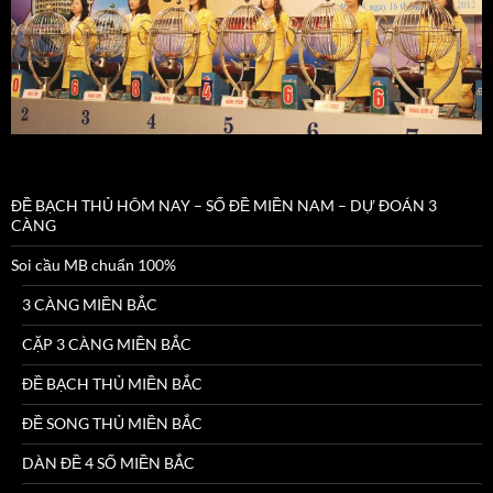
ĐỀ BẠCH THỦ HÔM NAY – SỐ ĐỀ MIỀN NAM – DỰ ĐOÁN 3
CÀNG
Soi cầu MB chuẩn 100%
3 CÀNG MIỀN BẮC
CẶP 3 CÀNG MIỀN BẮC
ĐỀ BẠCH THỦ MIỀN BẮC
ĐỀ SONG THỦ MIỀN BẮC
DÀN ĐỀ 4 SỐ MIỀN BẮC