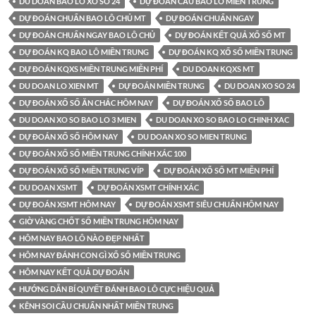
DU DOAN BAO LO XO SO 24
DỰ ĐOÁN CẦU BAO LÔ MIỀN TRUNG
DỰ ĐOÁN CHUẨN BAO LÔ CHỦ MT
DỰ ĐOÁN CHUẨN NGAY
DỰ ĐOÁN CHUẨN NGAY BAO LÔ CHỦ
DỰ ĐOÁN KẾT QUẢ XỔ SỐ MT
DỰ ĐOÁN KQ BAO LÔ MIỀN TRUNG
DỰ ĐOÁN KQ XỔ SỐ MIỀN TRUNG
DỰ ĐOÁN KQXS MIỀN TRUNG MIỄN PHÍ
DU DOAN KQXS MT
DU DOAN LO XIEN MT
DỰ ĐOÁN MIỀN TRUNG
DU DOAN XO SO 24
DỰ ĐOÁN XỔ SỐ ĂN CHẮC HÔM NAY
DỰ ĐOÁN XỔ SỐ BAO LÔ
DU DOAN XO SO BAO LO 3 MIEN
DU DOAN XO SO BAO LO CHINH XAC
DỰ ĐOÁN XỔ SỐ HÔM NAY
DU DOAN XO SO MIEN TRUNG
DỰ ĐOÁN XỔ SỐ MIỀN TRUNG CHÍNH XÁC 100
DỰ ĐOÁN XỔ SỐ MIỀN TRUNG VÍP
DỰ ĐOÁN XỔ SỐ MT MIỄN PHÍ
DU DOAN XSMT
DỰ ĐOÁN XSMT CHÍNH XÁC
DỰ ĐOÁN XSMT HÔM NAY
DỰ ĐOÁN XSMT SIÊU CHUẨN HÔM NAY
GIỜ VÀNG CHỐT SỐ MIỀN TRUNG HÔM NAY
HÔM NAY BAO LÔ NÀO ĐẸP NHẤT
HÔM NAY ĐÁNH CON GÌ XỔ SỐ MIỀN TRUNG
HÔM NAY KẾT QUẢ DỰ ĐOÁN
HƯỚNG DẪN BÍ QUYẾT ĐÁNH BAO LÔ CỰC HIỆU QUẢ
KÊNH SOI CẦU CHUẨN NHẤT MIỀN TRUNG