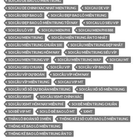
SOI CAU DE BAO LO MIEN TRUNG
SOI CAU DE CHINH XAC NHAT MIEN TRUNG
SOI CAU DE VIP
SOI CẦU ĐẸP BAO LÔ
SOI CẦU ĐẸP BAO LÔ MIỀN TRUNG
SOI CẦU ĐẸP BAO LÔ MIỀN TRUNG TỐI NAY
SOI CAU LO SIEU VIP
SOI CẦU LÔ VIP
SOI CAU MIEN PHI
SOI CAU MIEN PHI 888
SOI CAU MIEN TRUNG
SOI CẦU MIỀN TRUNG ĂN TO NHẤT
SOI CẦU MIỀN TRUNG CHUẨN 100
SOI CẦU MIỀN TRUNG ĐẸP NHẤT
SOI CẦU MIỀN TRUNG HÔM NAY
SOI CẦU MIỀN TRUNG SIÊU VÍP
SOI CAU MIEN TRUNG VIP
SOI CẦU MIỀN TRUNG WAP
SOI CAU MT
SOI CAU SIEU CHUAN
SOI CẦU VIP
SOI CẦU VÍP BAO LÔ
SOI CẦU VÍP DỰ ĐOÁN
SOI CẦU VÍP HÔM NAY
SOI CẦU VÍP MIỀN TRUNG
SOI CAU VIP MT
SOI CẦU XỔ SỐ DỰ ĐOÁN MIỀN TRUNG
SOI CẦU XỔ SỐ MIỀN TRUNG
SOI CẦU XSMT
SOI CẦU XSMT CHÍNH XÁC
SOI CẦU XSMT HÔM NAY MIỄN PHÍ
SOI ĐỀ MIỀN TRUNG CHUẨN
SOI ĐỀ VIP MT
SOI LÔ ĐỀ BAO LÔ MT
SXMT
THẦN LÔ ĐOÁN SỐ 3 MIỀN
THỐNG KÊ 2 SỐ CUỐI BAO LÔ MIỀN TRUNG
THỐNG KÊ BAO LÔ MIỀN TRUNG
THỐNG KÊ BAO LÔ MIỀN TRUNG ĂN TO