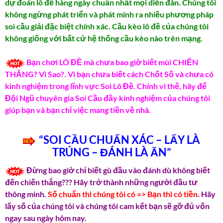
dự đoán lô đề hàng ngày chuẩn nhất mọi diễn đàn. Chúng tôi
không ngừng phát triển và phát minh ra nhiều phương pháp
soi cầu giải đặc biệt chính xác. Cầu kèo lô đề của chúng tôi
không giống với bất cứ hệ thống cầu kèo nào trên mạng.
Bạn chơi LÔ ĐỀ mà chưa bao giờ biết mùi CHIẾN
THẮNG? Vì Sao?. Vì bạn chưa biết cách Chốt Số và chưa có
kinh nghiệm trong lĩnh vực Soi Lô Đề. Chính vì thế, hãy để
Đội Ngũ chuyên gia Soi Cầu đầy kinh nghiệm của chúng tôi
giúp bạn và bạn chỉ việc mang tiền về nhà.
“SOI CẦU CHUẨN XÁC – LẤY LÀ
TRÚNG – ĐÁNH LÀ ĂN”
Đừng bao giờ chỉ biết gù đầu vào đánh dù không biết
đến chiến thắng??? Hãy trở thành những người đầu tư
thông minh.
Số chuẩn thì chúng tôi có => Bạn thì có tiền
. Hãy
lấy số của chúng tôi và chúng tôi cam kết bạn sẽ gỡ đủ vốn
ngay sau ngày hôm nay.