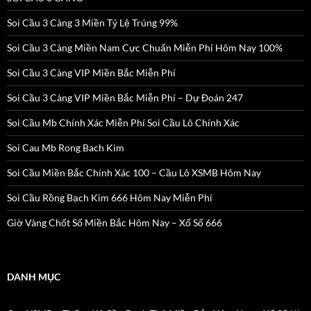
Soi Cầu 3 Càng 3 Miền Tỷ Lệ Trúng 99%
Soi Cầu 3 Càng Miền Nam Cực Chuẩn Miễn Phí Hôm Nay 100%
Soi Cầu 3 Càng VIP Miền Bắc Miễn Phí
Soi Cầu 3 Càng VIP Miền Bắc Miễn Phí – Dự Đoán 247
Soi Cầu Mb Chính Xác Miễn Phí Soi Cầu Lô Chính Xác
Soi Cau Mb Rong Bach Kim
Soi Cầu Miền Bắc Chính Xác 100 – Cầu Lô XSMB Hôm Nay
Soi Cầu Rồng Bạch Kim 666 Hôm Nay Miễn Phí
Giờ Vàng Chốt Số Miền Bắc Hôm Nay – Xổ Số 666
DANH MỤC