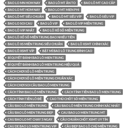
BAO LO MN HOM NAY
BAO LÔ MT ĂN TO
BAO LÔ MT CAO CẤP
BAO LO MT HOM NAY
BAO LO MT MIEN PHI
BAO LÔ MT SIÊU CHUẨN
BAO LÔ MT SIÊU VÍP
BAO LÔ SIÊU VIP
BAO LO SOI CAU
BAO LÔ VIP
BAO LÔ VIP MIỀN TRUNG
BAO LÔ VIP NHẤT
BAO LÔ XỔ SỐ MIỀN TRUNG
BAO LÔ XỔ SỐ MIỀN TRUNG BAO NHIÊU TIỀN
BAO LÔ XS MIỀN TRUNG SIÊU CHUẨN
BAO LÔ XSMT CHÍNH XÁC
BAO LÔ XSMT VÍP
BẬT MÍ BAO LÔ TRUNG ĐỈNH CAO
BÍ QUYẾT ĐÁNH BAO LÔ MIEN TRUNG
BÍ QUYẾT ĐÁNH BAO LÔ MIEN TRUNG HIỆU QUẢ
CÁCH CHƠI SỐ LÔ MIỀN TRUNG
CÁCH CHƠI SỐ LÔ MIỀN TRUNG CHUẨN XÁC
CÁCH CHƠI SOI CẦU BAO LÔ MIEN TRUNG
CÁCH TÍNH BAO LÔ MIỀN TRUNG
CÁCH TÍNH TIỀN BAO LÔ MIEN TRUNG
CÁCH TÍNH TIỀN LÔ ĐỀ
CAO THỦ CHỐT SỐ MIỀN TRUNG
CẦU BAO LÔ MIỀN TRUNG
CẦU BAO LÔ MIỀN TRUNG CHÍNH XÁC NHẤT
CẦU BAO LÔ MIEN TRUNG ĐẸP
CAU BAO LO MIEN TRUNG MT
CAU BAO LO MT CHAY 5 NGAY
CẦU CHUẨN CHỐT XSMT UY TÍN
CAU DE BAO LO MIEN TRUNG VIP
CẦU ĐẸP BAO LÔ CHỦ MIỀN TRUNG