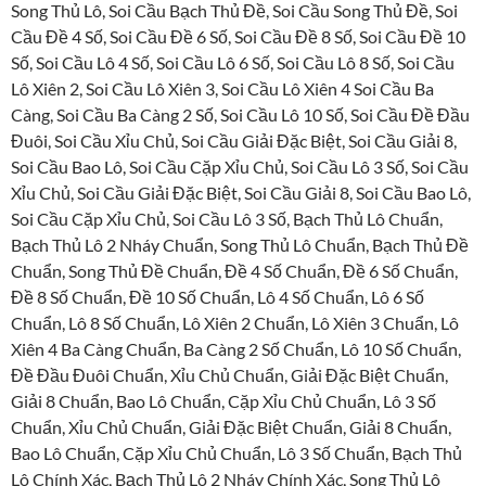
Song Thủ Lô, Soi Cầu Bạch Thủ Đề, Soi Cầu Song Thủ Đề, Soi
Cầu Đề 4 Số, Soi Cầu Đề 6 Số, Soi Cầu Đề 8 Số, Soi Cầu Đề 10
Số, Soi Cầu Lô 4 Số, Soi Cầu Lô 6 Số, Soi Cầu Lô 8 Số, Soi Cầu
Lô Xiên 2, Soi Cầu Lô Xiên 3, Soi Cầu Lô Xiên 4 Soi Cầu Ba
Càng, Soi Cầu Ba Càng 2 Số, Soi Cầu Lô 10 Số, Soi Cầu Đề Đầu
Đuôi, Soi Cầu Xỉu Chủ, Soi Cầu Giải Đặc Biệt, Soi Cầu Giải 8,
Soi Cầu Bao Lô, Soi Cầu Cặp Xỉu Chủ, Soi Cầu Lô 3 Số, Soi Cầu
Xỉu Chủ, Soi Cầu Giải Đặc Biệt, Soi Cầu Giải 8, Soi Cầu Bao Lô,
Soi Cầu Cặp Xỉu Chủ, Soi Cầu Lô 3 Số, Bạch Thủ Lô Chuẩn,
Bạch Thủ Lô 2 Nháy Chuẩn, Song Thủ Lô Chuẩn, Bạch Thủ Đề
Chuẩn, Song Thủ Đề Chuẩn, Đề 4 Số Chuẩn, Đề 6 Số Chuẩn,
Đề 8 Số Chuẩn, Đề 10 Số Chuẩn, Lô 4 Số Chuẩn, Lô 6 Số
Chuẩn, Lô 8 Số Chuẩn, Lô Xiên 2 Chuẩn, Lô Xiên 3 Chuẩn, Lô
Xiên 4 Ba Càng Chuẩn, Ba Càng 2 Số Chuẩn, Lô 10 Số Chuẩn,
Đề Đầu Đuôi Chuẩn, Xỉu Chủ Chuẩn, Giải Đặc Biệt Chuẩn,
Giải 8 Chuẩn, Bao Lô Chuẩn, Cặp Xỉu Chủ Chuẩn, Lô 3 Số
Chuẩn, Xỉu Chủ Chuẩn, Giải Đặc Biệt Chuẩn, Giải 8 Chuẩn,
Bao Lô Chuẩn, Cặp Xỉu Chủ Chuẩn, Lô 3 Số Chuẩn, Bạch Thủ
Lô Chính Xác, Bạch Thủ Lô 2 Nháy Chính Xác, Song Thủ Lô