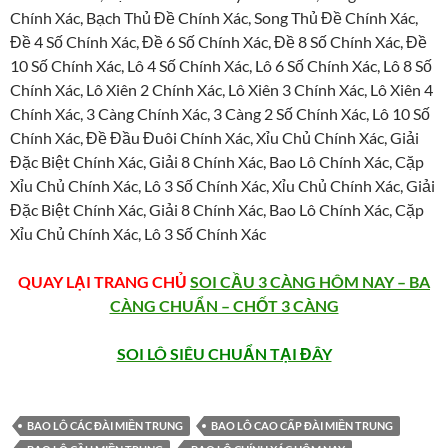
Chính Xác, Bạch Thủ Đề Chính Xác, Song Thủ Đề Chính Xác,
Đề 4 Số Chính Xác, Đề 6 Số Chính Xác, Đề 8 Số Chính Xác, Đề
10 Số Chính Xác, Lô 4 Số Chính Xác, Lô 6 Số Chính Xác, Lô 8 Số
Chính Xác, Lô Xiên 2 Chính Xác, Lô Xiên 3 Chính Xác, Lô Xiên 4
Chính Xác, 3 Càng Chính Xác, 3 Càng 2 Số Chính Xác, Lô 10 Số
Chính Xác, Đề Đầu Đuôi Chính Xác, Xỉu Chủ Chính Xác, Giải
Đặc Biệt Chính Xác, Giải 8 Chính Xác, Bao Lô Chính Xác, Cặp
Xỉu Chủ Chính Xác, Lô 3 Số Chính Xác, Xỉu Chủ Chính Xác, Giải
Đặc Biệt Chính Xác, Giải 8 Chính Xác, Bao Lô Chính Xác, Cặp
Xỉu Chủ Chính Xác, Lô 3 Số Chính Xác
QUAY LẠI TRANG CHỦ
SOI CẦU 3 CÀNG HÔM NAY – BA
CÀNG CHUẨN – CHỐT 3 CÀNG
SOI LÔ SIÊU CHUẨN TẠI ĐÂY
BAO LÔ CÁC ĐÀI MIỀN TRUNG
BAO LÔ CAO CẤP ĐÀI MIỀN TRUNG