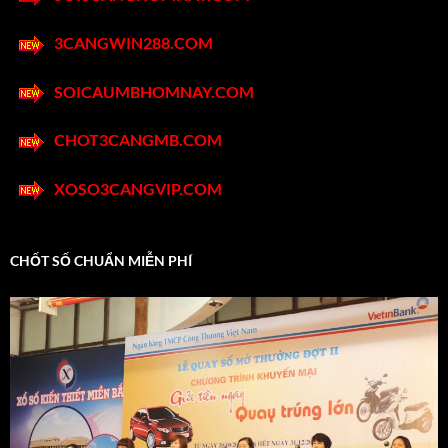
3CANGWIN288.COM
SOICAUMBHOMNAY.COM
CHOT3CANGMB.COM
XOSO3CANGVIP.COM
CHỐT SỐ CHUẨN MIỄN PHÍ