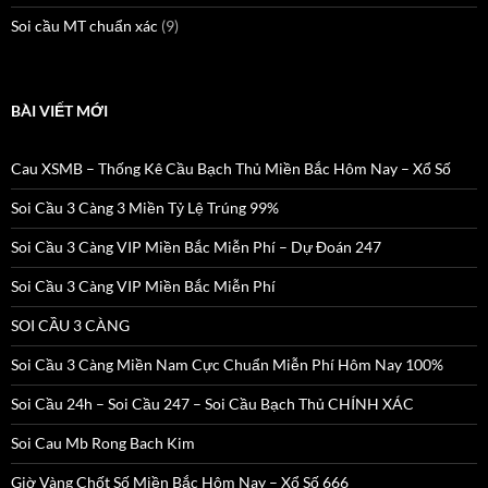
Soi cầu MT chuẩn xác
(9)
BÀI VIẾT MỚI
Cau XSMB – Thống Kê Cầu Bạch Thủ Miền Bắc Hôm Nay – Xổ Số
Soi Cầu 3 Càng 3 Miền Tỷ Lệ Trúng 99%
Soi Cầu 3 Càng VIP Miền Bắc Miễn Phí – Dự Đoán 247
Soi Cầu 3 Càng VIP Miền Bắc Miễn Phí
SOI CẦU 3 CÀNG
Soi Cầu 3 Càng Miền Nam Cực Chuẩn Miễn Phí Hôm Nay 100%
Soi Cầu 24h – Soi Cầu 247 – Soi Cầu Bạch Thủ CHÍNH XÁC
Soi Cau Mb Rong Bach Kim
Giờ Vàng Chốt Số Miền Bắc Hôm Nay – Xổ Số 666