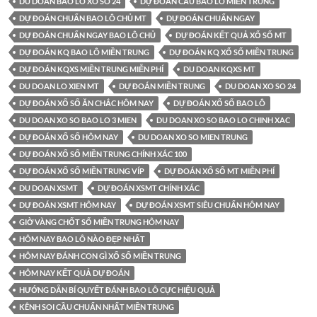
DU DOAN BAO LO XO SO 24
DỰ ĐOÁN CẦU BAO LÔ MIỀN TRUNG
DỰ ĐOÁN CHUẨN BAO LÔ CHỦ MT
DỰ ĐOÁN CHUẨN NGAY
DỰ ĐOÁN CHUẨN NGAY BAO LÔ CHỦ
DỰ ĐOÁN KẾT QUẢ XỔ SỐ MT
DỰ ĐOÁN KQ BAO LÔ MIỀN TRUNG
DỰ ĐOÁN KQ XỔ SỐ MIỀN TRUNG
DỰ ĐOÁN KQXS MIỀN TRUNG MIỄN PHÍ
DU DOAN KQXS MT
DU DOAN LO XIEN MT
DỰ ĐOÁN MIỀN TRUNG
DU DOAN XO SO 24
DỰ ĐOÁN XỔ SỐ ĂN CHẮC HÔM NAY
DỰ ĐOÁN XỔ SỐ BAO LÔ
DU DOAN XO SO BAO LO 3 MIEN
DU DOAN XO SO BAO LO CHINH XAC
DỰ ĐOÁN XỔ SỐ HÔM NAY
DU DOAN XO SO MIEN TRUNG
DỰ ĐOÁN XỔ SỐ MIỀN TRUNG CHÍNH XÁC 100
DỰ ĐOÁN XỔ SỐ MIỀN TRUNG VÍP
DỰ ĐOÁN XỔ SỐ MT MIỄN PHÍ
DU DOAN XSMT
DỰ ĐOÁN XSMT CHÍNH XÁC
DỰ ĐOÁN XSMT HÔM NAY
DỰ ĐOÁN XSMT SIÊU CHUẨN HÔM NAY
GIỜ VÀNG CHỐT SỐ MIỀN TRUNG HÔM NAY
HÔM NAY BAO LÔ NÀO ĐẸP NHẤT
HÔM NAY ĐÁNH CON GÌ XỔ SỐ MIỀN TRUNG
HÔM NAY KẾT QUẢ DỰ ĐOÁN
HƯỚNG DẪN BÍ QUYẾT ĐÁNH BAO LÔ CỰC HIỆU QUẢ
KÊNH SOI CẦU CHUẨN NHẤT MIỀN TRUNG