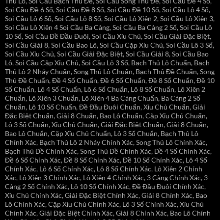
Thủ Lô, Soi Cầu Bạch Thủ Đề, Soi Cầu Song Thủ Đề, Soi Cầu Đề 4 Số,
Soi Cầu Đề 6 Số, Soi Cầu Đề 8 Số, Soi Cầu Đề 10 Số, Soi Cầu Lô 4 Số,
Soi Cầu Lô 6 Số, Soi Cầu Lô 8 Số, Soi Cầu Lô Xiên 2, Soi Cầu Lô Xiên 3,
Soi Cầu Lô Xiên 4 Soi Cầu Ba Càng, Soi Cầu Ba Càng 2 Số, Soi Cầu Lô
10 Số, Soi Cầu Đề Đầu Đuôi, Soi Cầu Xỉu Chủ, Soi Cầu Giải Đặc Biệt,
Soi Cầu Giải 8, Soi Cầu Bao Lô, Soi Cầu Cặp Xỉu Chủ, Soi Cầu Lô 3 Số,
Soi Cầu Xỉu Chủ, Soi Cầu Giải Đặc Biệt, Soi Cầu Giải 8, Soi Cầu Bao
Lô, Soi Cầu Cặp Xỉu Chủ, Soi Cầu Lô 3 Số, Bạch Thủ Lô Chuẩn, Bạch
Thủ Lô 2 Nháy Chuẩn, Song Thủ Lô Chuẩn, Bạch Thủ Đề Chuẩn, Song
Thủ Đề Chuẩn, Đề 4 Số Chuẩn, Đề 6 Số Chuẩn, Đề 8 Số Chuẩn, Đề 10
Số Chuẩn, Lô 4 Số Chuẩn, Lô 6 Số Chuẩn, Lô 8 Số Chuẩn, Lô Xiên 2
Chuẩn, Lô Xiên 3 Chuẩn, Lô Xiên 4 Ba Càng Chuẩn, Ba Càng 2 Số
Chuẩn, Lô 10 Số Chuẩn, Đề Đầu Đuôi Chuẩn, Xỉu Chủ Chuẩn, Giải
Đặc Biệt Chuẩn, Giải 8 Chuẩn, Bao Lô Chuẩn, Cặp Xỉu Chủ Chuẩn,
Lô 3 Số Chuẩn, Xỉu Chủ Chuẩn, Giải Đặc Biệt Chuẩn, Giải 8 Chuẩn,
Bao Lô Chuẩn, Cặp Xỉu Chủ Chuẩn, Lô 3 Số Chuẩn, Bạch Thủ Lô
Chính Xác, Bạch Thủ Lô 2 Nháy Chính Xác, Song Thủ Lô Chính Xác,
Bạch Thủ Đề Chính Xác, Song Thủ Đề Chính Xác, Đề 4 Số Chính Xác,
Đề 6 Số Chính Xác, Đề 8 Số Chính Xác, Đề 10 Số Chính Xác, Lô 4 Số
Chính Xác, Lô 6 Số Chính Xác, Lô 8 Số Chính Xác, Lô Xiên 2 Chính
Xác, Lô Xiên 3 Chính Xác, Lô Xiên 4 Chính Xác, 3 Càng Chính Xác, 3
Càng 2 Số Chính Xác, Lô 10 Số Chính Xác, Đề Đầu Đuôi Chính Xác,
Xỉu Chủ Chính Xác, Giải Đặc Biệt Chính Xác, Giải 8 Chính Xác, Bao
Lô Chính Xác, Cặp Xỉu Chủ Chính Xác, Lô 3 Số Chính Xác, Xỉu Chủ
Chính Xác, Giải Đặc Biệt Chính Xác, Giải 8 Chính Xác, Bao Lô Chính