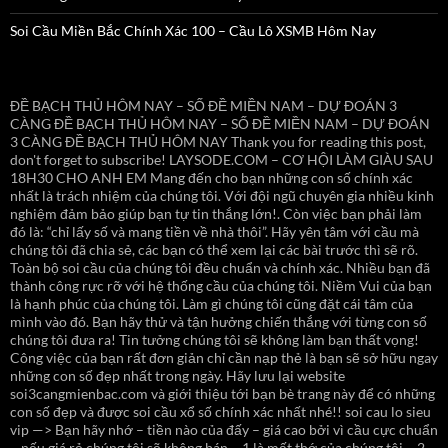
Soi Cầu Miền Bắc Chính Xác 100 – Cầu Lô XSMB Hôm Nay
ĐỀ BẠCH THỦ HÔM NAY – SỐ ĐỀ MIỀN NAM – DỰ ĐOÁN 3
CÀNG ĐỀ BẠCH THỦ HÔM NAY – SỐ ĐỀ MIỀN NAM – DỰ ĐOÁN
3 CÀNG ĐỀ BẠCH THỦ HÔM NAY Thank you for reading this post,
don't forget to subscribe! LAYSODE.COM – CƠ HỘI LÀM GIÀU SAU
18H30 CHO ANH EM Mang đến cho bạn những con số chính xác
nhất là trách nhiệm của chúng tôi. Với đội ngũ chuyên gia nhiều kinh
nghiệm đảm bảo giúp bạn tự tin thắng lớn!. Còn việc bạn phải làm
đó là: “chỉ lấy số và mang tiền về nhà thôi”. Hãy yên tâm với cầu mà
chúng tôi đã chia sẻ, các bạn có thể xem lại các bài trước thì sẽ rõ.
Toàn bộ soi cầu của chúng tôi đều chuẩn và chính xác. Nhiều bạn đã
thành công rực rỡ với hệ thống cầu của chúng tôi. Niềm Vui của bạn
là hạnh phúc của chúng tôi. Làm gì chúng tôi cũng đặt cái tâm của
mình vào đó. Bạn hãy thử và tận hưởng chiến thắng với từng con số
chúng tôi đưa ra! Tin tưởng chúng tôi sẽ không làm bạn thất vọng!
Công việc của bạn rất đơn giản chỉ cần nạp thẻ là bạn sẽ sở hữu ngay
những con số đẹp nhất trong ngày. Hãy lưu lại website
soi3cangmienbac.com và giới thiệu tới bạn bè trang này để có những
con số đẹp và được soi cầu xổ số chính xác nhất nhé!! soi cau lo sieu
vip —> Bạn hãy nhớ – tiền nào của đấy – giá cao bởi vì cầu cực chuẩn
– nếu giá rẻ chúng tôi sẽ không bán – 1 là mất thớ của chúng tôi – 2