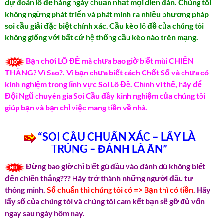
dự đoán lô đề hàng ngày chuẩn nhất mọi diễn đàn. Chúng tôi
không ngừng phát triển và phát minh ra nhiều phương pháp
soi cầu giải đặc biệt chính xác. Cầu kèo lô đề của chúng tôi
không giống với bất cứ hệ thống cầu kèo nào trên mạng.
Bạn chơi LÔ ĐỀ mà chưa bao giờ biết mùi CHIẾN
THẮNG? Vì Sao?. Vì bạn chưa biết cách Chốt Số và chưa có
kinh nghiệm trong lĩnh vực Soi Lô Đề. Chính vì thế, hãy để
Đội Ngũ chuyên gia Soi Cầu đầy kinh nghiệm của chúng tôi
giúp bạn và bạn chỉ việc mang tiền về nhà.
“SOI CẦU CHUẨN XÁC – LẤY LÀ
TRÚNG – ĐÁNH LÀ ĂN”
Đừng bao giờ chỉ biết gù đầu vào đánh dù không biết
đến chiến thắng??? Hãy trở thành những người đầu tư
thông minh.
Số chuẩn thì chúng tôi có => Bạn thì có tiền
. Hãy
lấy số của chúng tôi và chúng tôi cam kết bạn sẽ gỡ đủ vốn
ngay sau ngày hôm nay.