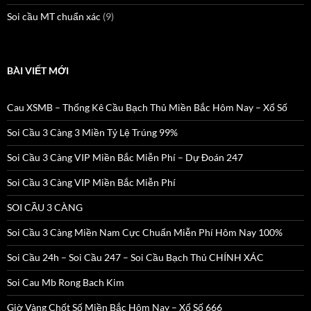
Soi cầu MT chuẩn xác
(9)
BÀI VIẾT MỚI
Cau XSMB – Thống Kê Cầu Bạch Thủ Miền Bắc Hôm Nay – Xổ Số
Soi Cầu 3 Càng 3 Miền Tỷ Lệ Trúng 99%
Soi Cầu 3 Càng VIP Miền Bắc Miễn Phí – Dự Đoán 247
Soi Cầu 3 Càng VIP Miền Bắc Miễn Phí
SOI CẦU 3 CÀNG
Soi Cầu 3 Càng Miền Nam Cực Chuẩn Miễn Phí Hôm Nay 100%
Soi Cầu 24h – Soi Cầu 247 – Soi Cầu Bạch Thủ CHÍNH XÁC
Soi Cau Mb Rong Bach Kim
Giờ Vàng Chốt Số Miền Bắc Hôm Nay – Xổ Số 666