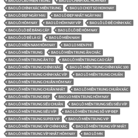
BAO LÔ CẦU MIỀN TRUNG
BAO LÔ CHÍNH XÁC HÔM NAY
BAO LÔ CHÍNH XÁC MIỀN TRUNG
BAO LO CHOT SO HOM NAY
BAO LÔ ĐẸP NGÀY MAI
BAO LÔ ĐẸP NHẤT NGÀY MAI
BAO LÔ HÔM NAY
BAO LÔ HÔM NAY VÍP
BAO LÔ LÔ ĐỀ CHÍNH XÁC
BAO LÔ LÔ ĐỀ ĐẲNG CẤP
BAO LÔ LÔ ĐỀ HÔM NAY
BAO LÔ LÔ ĐỀ LÀ GÌ
BAO LÔ MIỀN NAM
BAO LÔ MIỀN NAM HÔM NAY
BAO LO MIEN PHI
BAO LÔ MIỀN TRUNG
BAO LÔ MIỀN TRUNG ĂN CHẮC
BAO LÔ MIỀN TRUNG ĂN TO
BAO LÔ MIỀN TRUNG CAO CẤP
BAO LÔ MIỀN TRUNG CHÍNH XÁC
BAO LÔ MIỀN TRUNG CHÍNH XÁC 100
BAO LÔ MIỀN TRUNG CHÍNH XÁC VÍP
BAO LÔ MIỀN TRUNG CHUẨN
BAO LÔ MIỀN TRUNG CHUẨN HÔM NAY
BAO LÔ MIỀN TRUNG CHUẨN NHẤT
BAO LÔ MIỀN TRUNG CHUẨN XÁC
BAO LÔ MIỀN TRUNG ĐẸP
BAO LO MIEN TRUNG HÔM NAY
BAO LÔ MIỀN TRUNG SIÊU CHUẨN
BAO LÔ MIỀN TRUNG SIÊU SIÊU VÍP
BAO LÔ MIỀN TRUNG SIÊU VÍP
BAO LÔ MIỀN TRUNG SỐ VIP ĐẸP
BAO LÔ MIỀN TRUNG SUPER VIP
BAO LÔ MIỀN TRUNG VIP
BAO LÔ MIỀN TRUNG VÍP CHÍNH XÁC
BAO LÔ MIỀN TRUNG VÍP NHẤT
BAO LÔ MIỀN TRUNG VÍP NHẤT HÔM NAY
BAO LÔ MN