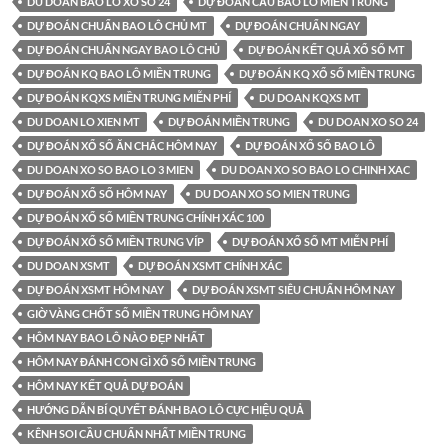
DU DOAN BAO LO XO SO 24
DỰ ĐOÁN CẦU BAO LÔ MIỀN TRUNG
DỰ ĐOÁN CHUẨN BAO LÔ CHỦ MT
DỰ ĐOÁN CHUẨN NGAY
DỰ ĐOÁN CHUẨN NGAY BAO LÔ CHỦ
DỰ ĐOÁN KẾT QUẢ XỔ SỐ MT
DỰ ĐOÁN KQ BAO LÔ MIỀN TRUNG
DỰ ĐOÁN KQ XỔ SỐ MIỀN TRUNG
DỰ ĐOÁN KQXS MIỀN TRUNG MIỄN PHÍ
DU DOAN KQXS MT
DU DOAN LO XIEN MT
DỰ ĐOÁN MIỀN TRUNG
DU DOAN XO SO 24
DỰ ĐOÁN XỔ SỐ ĂN CHẮC HÔM NAY
DỰ ĐOÁN XỔ SỐ BAO LÔ
DU DOAN XO SO BAO LO 3 MIEN
DU DOAN XO SO BAO LO CHINH XAC
DỰ ĐOÁN XỔ SỐ HÔM NAY
DU DOAN XO SO MIEN TRUNG
DỰ ĐOÁN XỔ SỐ MIỀN TRUNG CHÍNH XÁC 100
DỰ ĐOÁN XỔ SỐ MIỀN TRUNG VÍP
DỰ ĐOÁN XỔ SỐ MT MIỄN PHÍ
DU DOAN XSMT
DỰ ĐOÁN XSMT CHÍNH XÁC
DỰ ĐOÁN XSMT HÔM NAY
DỰ ĐOÁN XSMT SIÊU CHUẨN HÔM NAY
GIỜ VÀNG CHỐT SỐ MIỀN TRUNG HÔM NAY
HÔM NAY BAO LÔ NÀO ĐẸP NHẤT
HÔM NAY ĐÁNH CON GÌ XỔ SỐ MIỀN TRUNG
HÔM NAY KẾT QUẢ DỰ ĐOÁN
HƯỚNG DẪN BÍ QUYẾT ĐÁNH BAO LÔ CỰC HIỆU QUẢ
KÊNH SOI CẦU CHUẨN NHẤT MIỀN TRUNG