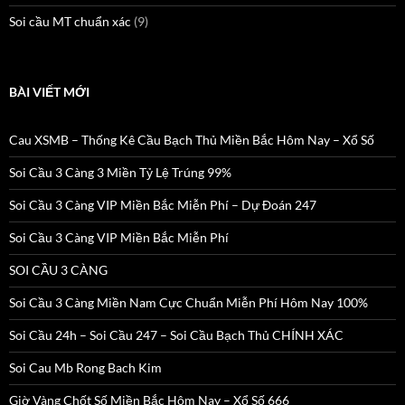
Soi cầu MT chuẩn xác
(9)
BÀI VIẾT MỚI
Cau XSMB – Thống Kê Cầu Bạch Thủ Miền Bắc Hôm Nay – Xổ Số
Soi Cầu 3 Càng 3 Miền Tỷ Lệ Trúng 99%
Soi Cầu 3 Càng VIP Miền Bắc Miễn Phí – Dự Đoán 247
Soi Cầu 3 Càng VIP Miền Bắc Miễn Phí
SOI CẦU 3 CÀNG
Soi Cầu 3 Càng Miền Nam Cực Chuẩn Miễn Phí Hôm Nay 100%
Soi Cầu 24h – Soi Cầu 247 – Soi Cầu Bạch Thủ CHÍNH XÁC
Soi Cau Mb Rong Bach Kim
Giờ Vàng Chốt Số Miền Bắc Hôm Nay – Xổ Số 666