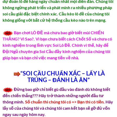
dự đoán lô đề hàng ngày chuẩn nhất mọi diễn đàn. Chúng tôi
không ngừng phát triển và phát minh ra nhiều phương pháp
soi cầu giải đặc biệt chính xác. Cầu kèo lô đề của chúng tôi
không giống với bất cứ hệ thống cầu kèo nào trên mạng.
Bạn chơi LÔ ĐỀ mà chưa bao giờ biết mùi CHIẾN
THẮNG? Vì Sao?. Vì bạn chưa biết cách Chốt Số và chưa có
kinh nghiệm trong lĩnh vực Soi Lô Đề. Chính vì thế, hãy để
Đội Ngũ chuyên gia Soi Cầu đầy kinh nghiệm của chúng tôi
giúp bạn và bạn chỉ việc mang tiền về nhà.
“SOI CẦU CHUẨN XÁC – LẤY LÀ
TRÚNG – ĐÁNH LÀ ĂN”
Đừng bao giờ chỉ biết gù đầu vào đánh dù không biết
đến chiến thắng??? Hãy trở thành những người đầu tư
thông minh.
Số chuẩn thì chúng tôi có => Bạn thì có tiền
. Hãy
lấy số của chúng tôi và chúng tôi cam kết bạn sẽ gỡ đủ vốn
ngay sau ngày hôm nay.