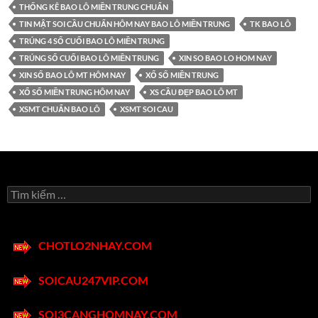
THỐNG KÊ BAO LÔ MIỀN TRUNG CHUẨN
TIN MẬT SOI CẦU CHUẨN HÔM NAY BAO LÔ MIỀN TRUNG
TK BAO LÔ
TRÚNG 4 SỐ CUỐI BAO LÔ MIỀN TRUNG
TRÚNG SỐ CUỐI BAO LÔ MIỀN TRUNG
XIN SO BAO LO HOM NAY
XIN SỐ BAO LÔ MT HÔM NAY
XỔ SỐ MIỀN TRUNG
XỔ SỐ MIỀN TRUNG HÔM NAY
XS CẦU ĐẸP BAO LÔ MT
XSMT CHUẨN BAO LÔ
XSMT SOI CAU
Tìm
kiếm
cho:
CHOTLO2NHAY.COM
SOICAU247VIP.COM
SOI3CANGHOMNAY.COM