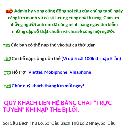
Admin hy vọng cộng đồng soi cầu của chúng ta sẽ ngày
càng lớn mạnh về cả số lượng cùng chất lượng. Cám ơn
những người anh em đã cùng mình hàng ngày tìm kiếm
những cặp số thật chuẩn và chia sẻ cùng mọi người.
Các bạn có thể nạp thẻ vào tất
cả thời gian
Có thể nạp cộng dồn thẻ
(Ví dụ 5 cái 100k thì nạp 5 lần)
Hỗ trợ :
Viettel, Mobiphone, Vinaphone
Chúc quý khách thắng lớn mỗi ngày!
QUÝ KHÁCH LIÊN HỆ BẰNG CHAT “TRỰC
TUYẾN” KHI NẠP THẺ BỊ LỖI.
Soi Cầu Bạch Thủ Lô, Soi Cầu Bạch Thủ Lô 2 Nháy, Soi Cầu