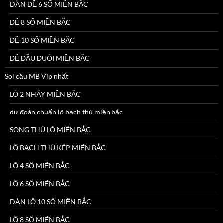
DÀN ĐỀ 6 SỐ MIỀN BẮC
ĐỀ 8 SỐ MIỀN BẮC
ĐỀ 10 SỐ MIỀN BẮC
ĐỀ ĐẦU ĐUÔI MIỀN BẮC
Soi cầu MB Víp nhất
LÔ 2 NHÁY MIỀN BẮC
dự đoán chuẩn lô bạch thủ miền bắc
SONG THỦ LÔ MIỀN BẮC
LÔ BẠCH THỦ KÉP MIỀN BẮC
LÔ 4 SỐ MIỀN BẮC
LÔ 6 SỐ MIỀN BẮC
DÀN LÔ 10 SỐ MIỀN BẮC
LÔ 8 SỐ MIỀN BẮC