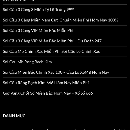
Soi Cầu 3 Càng 3 Miền Tỷ Lệ Trúng 99%
Soi Cầu 3 Càng Miền Nam Cực Chuẩn Miễn Phí Hôm Nay 100%
Soi Cầu 3 Càng VIP Miền Bắc Miễn Phí
Soi Cầu 3 Càng VIP Miền Bắc Miễn Phí – Dự Đoán 247
Soi Cầu Mb Chính Xác Miễn Phí Soi Cầu Lô Chính Xác
Soi Cau Mb Rong Bach Kim
Soi Cầu Miền Bắc Chính Xác 100 – Cầu Lô XSMB Hôm Nay
Soi Cầu Rồng Bạch Kim 666 Hôm Nay Miễn Phí
Giờ Vàng Chốt Số Miền Bắc Hôm Nay – Xổ Số 666
DANH MỤC