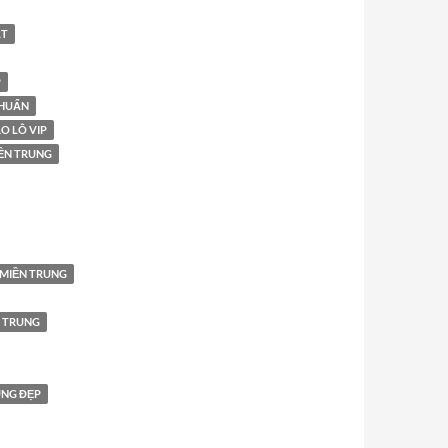
ẤT
P
CHUẨN
O LÔ VIP
IỀN TRUNG
 MIỀN TRUNG
N TRUNG
UNG ĐẸP