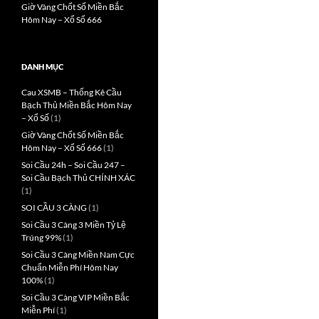
Giờ Vàng Chốt Số Miền Bắc
Hôm Nay – Xổ Số 666
DANH MỤC
Cau XSMB – Thống Kê Cầu
Bạch Thủ Miền Bắc Hôm Nay
– Xổ Số
(1)
Giờ Vàng Chốt Số Miền Bắc
Hôm Nay – Xổ Số 666
(1)
Soi Cầu 24h – Soi Cầu 247 –
Soi Cầu Bạch Thủ CHÍNH XÁC
(1)
SOI CẦU 3 CÀNG
(1)
Soi Cầu 3 Càng 3 Miền Tỷ Lệ
Trúng 99%
(1)
Soi Cầu 3 Càng Miền Nam Cực
Chuẩn Miễn Phí Hôm Nay
100%
(1)
Soi Cầu 3 Càng VIP Miền Bắc
Miễn Phí
(1)