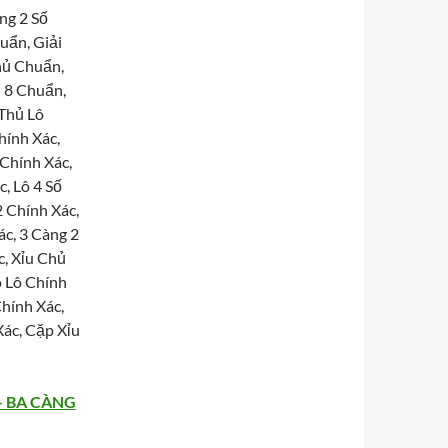
ng 2 Số
uẩn, Giải
hủ Chuẩn,
i 8 Chuẩn,
Thủ Lô
hính Xác,
Chính Xác,
, Lô 4 Số
2 Chính Xác,
ác, 3 Càng 2
c, Xỉu Chủ
o Lô Chính
Chính Xác,
Xác, Cặp Xỉu
– BA CÀNG