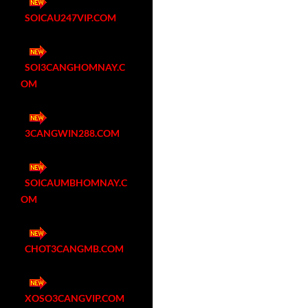
SOICAU247VIP.COM
SOI3CANGHOMNAY.C
OM
3CANGWIN288.COM
SOICAUMBHOMNAY.C
OM
CHOT3CANGMB.COM
XOSO3CANGVIP.COM