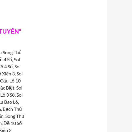
 TUYẾN”
ầu Song Thủ
 4 Số, Soi
ô 4 Số, Soi
 Xiên 3, Soi
 Cầu Lô 10
ặc Biệt, Soi
Lô 3 Số, Soi
ầu Bao Lô,
n, Bạch Thủ
n, Song Thủ
n, Đề 10 Số
Xiên 2