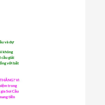
cầu và dự
ôi không
 cầu giải
iống với bất
N THẮNG? Vì
hiệm trong
 gia Soi Cầu
mang tiền