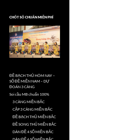
CHỐT SỐ CHUẨN MIỄN PHÍ
ĐỀ BẠCH THỦ HÔM NAY –
SỐ ĐỀ MIỀN NAM – DỰ
ĐOÁN 3 CÀNG
Soi cầu MB chuẩn 100%
3 CÀNG MIỀN BẮC
CẶP 3 CÀNG MIỀN BẮC
ĐỀ BẠCH THỦ MIỀN BẮC
ĐỀ SONG THỦ MIỀN BẮC
DÀN ĐỀ 4 SỐ MIỀN BẮC
DÀN ĐỀ 6 SỐ MIỀN BẮC