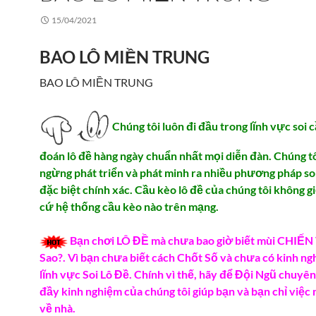
15/04/2021
BAO LÔ MIỀN TRUNG
BAO LÔ MIỀN TRUNG
Chúng tôi luôn đi đầu trong lĩnh vực soi 
đoán lô đề hàng ngày chuẩn nhất mọi diễn đàn. Chúng t
ngừng phát triển và phát minh ra nhiều phương pháp soi
đặc biệt chính xác. Cầu kèo lô đề của chúng tôi không g
cứ hệ thống cầu kèo nào trên mạng.
Bạn chơi LÔ ĐỀ mà chưa bao giờ biết mùi CHIẾ
Sao?. Vì bạn chưa biết cách Chốt Số và chưa có kinh ng
lĩnh vực Soi Lô Đề. Chính vì thế, hãy để Đội Ngũ chuyên
đầy kinh nghiệm của chúng tôi giúp bạn và bạn chỉ việc 
về nhà.