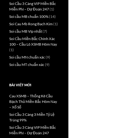
Soi Cầu 3 Càng VIP Miền Bắc
Miễn Phí – Dự Đoán 247
(1)
Soi cầu MB chuẩn 100%
(14)
Soi Cau Mb Rong Bach Kim
(1)
Soi cầu MB Víp nhất
(7)
Soi Cầu Miền Bắc Chính Xác
100 – Cầu Lô XSMB Hôm Nay
(1)
Soi cầu MN chuẩn xác
(9)
Soi cầu MT chuẩn xác
(9)
BÀI VIẾT MỚI
Cau XSMB – Thống Kê Cầu
Bạch Thủ Miền Bắc Hôm Nay
– Xổ Số
Soi Cầu 3 Càng 3 Miền Tỷ Lệ
Trúng 99%
Soi Cầu 3 Càng VIP Miền Bắc
Miễn Phí – Dự Đoán 247