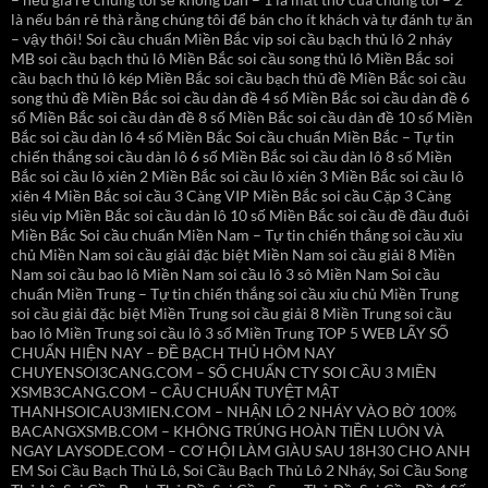
là nếu bán rẻ thà rằng chúng tôi để bán cho ít khách và tự đánh tự ăn
– vậy thôi! Soi cầu chuẩn Miền Bắc vip soi cầu bạch thủ lô 2 nháy
MB soi cầu bạch thủ lô Miền Bắc soi cầu song thủ lô Miền Bắc soi
cầu bạch thủ lô kép Miền Bắc soi cầu bạch thủ đề Miền Bắc soi cầu
song thủ đề Miền Bắc soi cầu dàn đề 4 số Miền Bắc soi cầu dàn đề 6
số Miền Bắc soi cầu dàn đề 8 số Miền Bắc soi cầu dàn đề 10 số Miền
Bắc soi cầu dàn lô 4 số Miền Bắc Soi cầu chuẩn Miền Bắc – Tự tin
chiến thắng soi cầu dàn lô 6 số Miền Bắc soi cầu dàn lô 8 số Miền
Bắc soi cầu lô xiên 2 Miền Bắc soi cầu lô xiên 3 Miền Bắc soi cầu lô
xiên 4 Miền Bắc soi cầu 3 Càng VIP Miền Bắc soi cầu Cặp 3 Càng
siêu vip Miền Bắc soi cầu dàn lô 10 số Miền Bắc soi cầu đề đầu đuôi
Miền Bắc Soi cầu chuẩn Miền Nam – Tự tin chiến thắng soi cầu xỉu
chủ Miền Nam soi cầu giải đặc biệt Miền Nam soi cầu giải 8 Miền
Nam soi cầu bao lô Miền Nam soi cầu lô 3 sô Miền Nam Soi cầu
chuẩn Miền Trung – Tự tin chiến thắng soi cầu xỉu chủ Miền Trung
soi cầu giải đặc biệt Miền Trung soi cầu giải 8 Miền Trung soi cầu
bao lô Miền Trung soi cầu lô 3 số Miền Trung TOP 5 WEB LẤY SỐ
CHUẨN HIỆN NAY – ĐỀ BẠCH THỦ HÔM NAY
CHUYENSOI3CANG.COM – SỐ CHUẨN CTY SOI CẦU 3 MIỀN
XSMB3CANG.COM – CẦU CHUẨN TUYỆT MẬT
THANHSOICAU3MIEN.COM – NHẬN LÔ 2 NHÁY VÀO BỜ 100%
BACANGXSMB.COM – KHÔNG TRÚNG HOÀN TIỀN LUÔN VÀ
NGAY LAYSODE.COM – CƠ HỘI LÀM GIÀU SAU 18H30 CHO ANH
EM Soi Cầu Bạch Thủ Lô, Soi Cầu Bạch Thủ Lô 2 Nháy, Soi Cầu Song