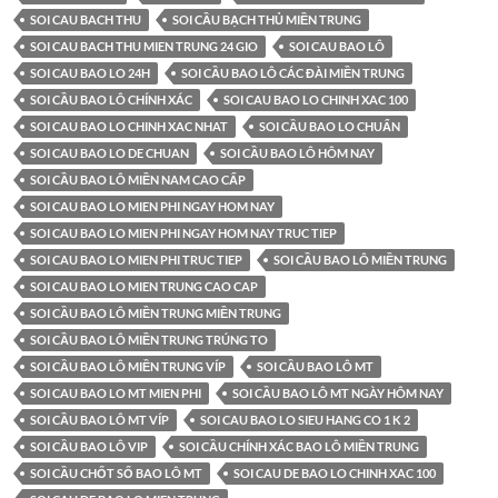
SOI CAU BACH THU
SOI CẦU BẠCH THỦ MIỀN TRUNG
SOI CAU BACH THU MIEN TRUNG 24 GIO
SOI CAU BAO LÔ
SOI CAU BAO LO 24H
SOI CẦU BAO LÔ CÁC ĐÀI MIỀN TRUNG
SOI CẦU BAO LÔ CHÍNH XÁC
SOI CAU BAO LO CHINH XAC 100
SOI CAU BAO LO CHINH XAC NHAT
SOI CẦU BAO LO CHUẨN
SOI CAU BAO LO DE CHUAN
SOI CẦU BAO LÔ HÔM NAY
SOI CẦU BAO LÔ MIỀN NAM CAO CẤP
SOI CAU BAO LO MIEN PHI NGAY HOM NAY
SOI CAU BAO LO MIEN PHI NGAY HOM NAY TRUC TIEP
SOI CAU BAO LO MIEN PHI TRUC TIEP
SOI CẦU BAO LÔ MIỀN TRUNG
SOI CAU BAO LO MIEN TRUNG CAO CAP
SOI CẦU BAO LÔ MIỀN TRUNG MIỀN TRUNG
SOI CẦU BAO LÔ MIỀN TRUNG TRÚNG TO
SOI CẦU BAO LÔ MIỀN TRUNG VÍP
SOI CẦU BAO LÔ MT
SOI CAU BAO LO MT MIEN PHI
SOI CẦU BAO LÔ MT NGÀY HÔM NAY
SOI CẦU BAO LÔ MT VÍP
SOI CAU BAO LO SIEU HANG CO 1 K 2
SOI CẦU BAO LÔ VIP
SOI CẦU CHÍNH XÁC BAO LÔ MIỀN TRUNG
SOI CẦU CHỐT SỐ BAO LÔ MT
SOI CAU DE BAO LO CHINH XAC 100