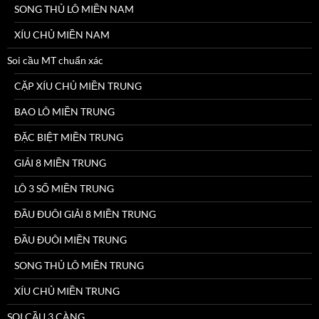
SONG THỦ LÔ MIỀN NAM
XÍU CHỦ MIỀN NAM
Soi cầu MT chuẩn xác
CẶP XÍU CHỦ MIỀN TRUNG
BAO LÔ MIỀN TRUNG
ĐẶC BIỆT MIỀN TRUNG
GIẢI 8 MIỀN TRUNG
LÔ 3 SỐ MIỀN TRUNG
ĐẦU ĐUÔI GIẢI 8 MIỀN TRUNG
ĐẦU ĐUÔI MIỀN TRUNG
SONG THỦ LÔ MIỀN TRUNG
XÍU CHỦ MIỀN TRUNG
SOI CẦU 3 CÀNG