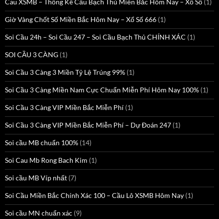
Cau XSMB – Thống Kê Cầu Bạch Thủ Miền Bắc Hôm Nay – Xổ Số
(1)
Giờ Vàng Chốt Số Miền Bắc Hôm Nay – Xổ Số 666
(1)
Soi Cầu 24h – Soi Cầu 247 – Soi Cầu Bạch Thủ CHÍNH XÁC
(1)
SOI CẦU 3 CÀNG
(1)
Soi Cầu 3 Càng 3 Miền Tỷ Lệ Trúng 99%
(1)
Soi Cầu 3 Càng Miền Nam Cực Chuẩn Miễn Phí Hôm Nay 100%
(1)
Soi Cầu 3 Càng VIP Miền Bắc Miễn Phí
(1)
Soi Cầu 3 Càng VIP Miền Bắc Miễn Phí – Dự Đoán 247
(1)
Soi cầu MB chuẩn 100%
(14)
Soi Cau Mb Rong Bach Kim
(1)
Soi cầu MB Víp nhất
(7)
Soi Cầu Miền Bắc Chính Xác 100 – Cầu Lô XSMB Hôm Nay
(1)
Soi cầu MN chuẩn xác
(9)