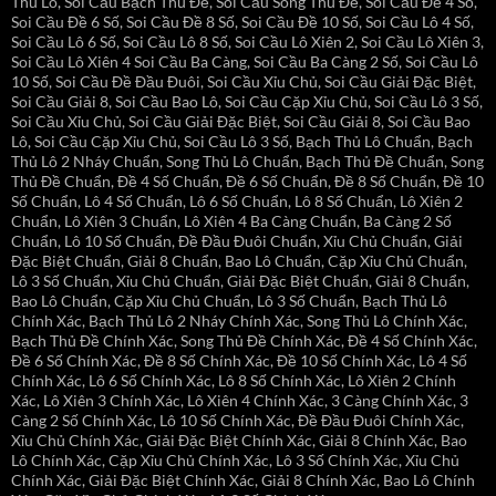
Thủ Lô, Soi Cầu Bạch Thủ Đề, Soi Cầu Song Thủ Đề, Soi Cầu Đề 4 Số,
Soi Cầu Đề 6 Số, Soi Cầu Đề 8 Số, Soi Cầu Đề 10 Số, Soi Cầu Lô 4 Số,
Soi Cầu Lô 6 Số, Soi Cầu Lô 8 Số, Soi Cầu Lô Xiên 2, Soi Cầu Lô Xiên 3,
Soi Cầu Lô Xiên 4 Soi Cầu Ba Càng, Soi Cầu Ba Càng 2 Số, Soi Cầu Lô
10 Số, Soi Cầu Đề Đầu Đuôi, Soi Cầu Xỉu Chủ, Soi Cầu Giải Đặc Biệt,
Soi Cầu Giải 8, Soi Cầu Bao Lô, Soi Cầu Cặp Xỉu Chủ, Soi Cầu Lô 3 Số,
Soi Cầu Xỉu Chủ, Soi Cầu Giải Đặc Biệt, Soi Cầu Giải 8, Soi Cầu Bao
Lô, Soi Cầu Cặp Xỉu Chủ, Soi Cầu Lô 3 Số, Bạch Thủ Lô Chuẩn, Bạch
Thủ Lô 2 Nháy Chuẩn, Song Thủ Lô Chuẩn, Bạch Thủ Đề Chuẩn, Song
Thủ Đề Chuẩn, Đề 4 Số Chuẩn, Đề 6 Số Chuẩn, Đề 8 Số Chuẩn, Đề 10
Số Chuẩn, Lô 4 Số Chuẩn, Lô 6 Số Chuẩn, Lô 8 Số Chuẩn, Lô Xiên 2
Chuẩn, Lô Xiên 3 Chuẩn, Lô Xiên 4 Ba Càng Chuẩn, Ba Càng 2 Số
Chuẩn, Lô 10 Số Chuẩn, Đề Đầu Đuôi Chuẩn, Xỉu Chủ Chuẩn, Giải
Đặc Biệt Chuẩn, Giải 8 Chuẩn, Bao Lô Chuẩn, Cặp Xỉu Chủ Chuẩn,
Lô 3 Số Chuẩn, Xỉu Chủ Chuẩn, Giải Đặc Biệt Chuẩn, Giải 8 Chuẩn,
Bao Lô Chuẩn, Cặp Xỉu Chủ Chuẩn, Lô 3 Số Chuẩn, Bạch Thủ Lô
Chính Xác, Bạch Thủ Lô 2 Nháy Chính Xác, Song Thủ Lô Chính Xác,
Bạch Thủ Đề Chính Xác, Song Thủ Đề Chính Xác, Đề 4 Số Chính Xác,
Đề 6 Số Chính Xác, Đề 8 Số Chính Xác, Đề 10 Số Chính Xác, Lô 4 Số
Chính Xác, Lô 6 Số Chính Xác, Lô 8 Số Chính Xác, Lô Xiên 2 Chính
Xác, Lô Xiên 3 Chính Xác, Lô Xiên 4 Chính Xác, 3 Càng Chính Xác, 3
Càng 2 Số Chính Xác, Lô 10 Số Chính Xác, Đề Đầu Đuôi Chính Xác,
Xỉu Chủ Chính Xác, Giải Đặc Biệt Chính Xác, Giải 8 Chính Xác, Bao
Lô Chính Xác, Cặp Xỉu Chủ Chính Xác, Lô 3 Số Chính Xác, Xỉu Chủ
Chính Xác, Giải Đặc Biệt Chính Xác, Giải 8 Chính Xác, Bao Lô Chính