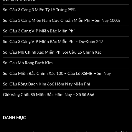
Soi Cầu 3 Càng 3 Miền Tỷ Lệ Trúng 99%
Soi Cầu 3 Càng Miền Nam Cực Chuẩn Miễn Phí Hôm Nay 100%
Soi Cầu 3 Càng VIP Miền Bắc Miễn Phí
Soi Cầu 3 Càng VIP Miền Bắc Miễn Phí – Dự Đoán 247
Soi Cầu Mb Chính Xác Miễn Phí Soi Cầu Lô Chính Xác
Soi Cau Mb Rong Bach Kim
Soi Cầu Miền Bắc Chính Xác 100 – Cầu Lô XSMB Hôm Nay
Soi Cầu Rồng Bạch Kim 666 Hôm Nay Miễn Phí
Giờ Vàng Chốt Số Miền Bắc Hôm Nay – Xổ Số 666
DANH MỤC