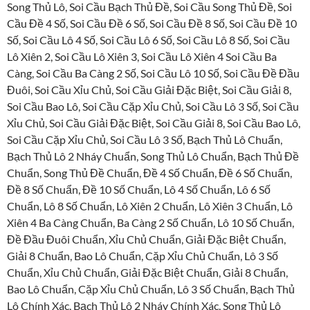
Song Thủ Lô, Soi Cầu Bạch Thủ Đề, Soi Cầu Song Thủ Đề, Soi
Cầu Đề 4 Số, Soi Cầu Đề 6 Số, Soi Cầu Đề 8 Số, Soi Cầu Đề 10
Số, Soi Cầu Lô 4 Số, Soi Cầu Lô 6 Số, Soi Cầu Lô 8 Số, Soi Cầu
Lô Xiên 2, Soi Cầu Lô Xiên 3, Soi Cầu Lô Xiên 4 Soi Cầu Ba
Càng, Soi Cầu Ba Càng 2 Số, Soi Cầu Lô 10 Số, Soi Cầu Đề Đầu
Đuôi, Soi Cầu Xỉu Chủ, Soi Cầu Giải Đặc Biệt, Soi Cầu Giải 8,
Soi Cầu Bao Lô, Soi Cầu Cặp Xỉu Chủ, Soi Cầu Lô 3 Số, Soi Cầu
Xỉu Chủ, Soi Cầu Giải Đặc Biệt, Soi Cầu Giải 8, Soi Cầu Bao Lô,
Soi Cầu Cặp Xỉu Chủ, Soi Cầu Lô 3 Số, Bạch Thủ Lô Chuẩn,
Bạch Thủ Lô 2 Nháy Chuẩn, Song Thủ Lô Chuẩn, Bạch Thủ Đề
Chuẩn, Song Thủ Đề Chuẩn, Đề 4 Số Chuẩn, Đề 6 Số Chuẩn,
Đề 8 Số Chuẩn, Đề 10 Số Chuẩn, Lô 4 Số Chuẩn, Lô 6 Số
Chuẩn, Lô 8 Số Chuẩn, Lô Xiên 2 Chuẩn, Lô Xiên 3 Chuẩn, Lô
Xiên 4 Ba Càng Chuẩn, Ba Càng 2 Số Chuẩn, Lô 10 Số Chuẩn,
Đề Đầu Đuôi Chuẩn, Xỉu Chủ Chuẩn, Giải Đặc Biệt Chuẩn,
Giải 8 Chuẩn, Bao Lô Chuẩn, Cặp Xỉu Chủ Chuẩn, Lô 3 Số
Chuẩn, Xỉu Chủ Chuẩn, Giải Đặc Biệt Chuẩn, Giải 8 Chuẩn,
Bao Lô Chuẩn, Cặp Xỉu Chủ Chuẩn, Lô 3 Số Chuẩn, Bạch Thủ
Lô Chính Xác, Bạch Thủ Lô 2 Nháy Chính Xác, Song Thủ Lô