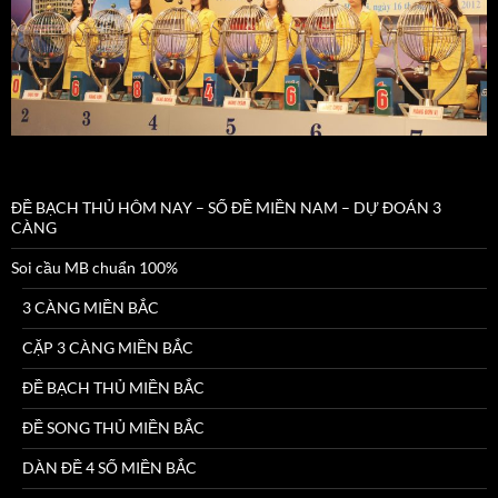
ĐỀ BẠCH THỦ HÔM NAY – SỐ ĐỀ MIỀN NAM – DỰ ĐOÁN 3
CÀNG
Soi cầu MB chuẩn 100%
3 CÀNG MIỀN BẮC
CẶP 3 CÀNG MIỀN BẮC
ĐỀ BẠCH THỦ MIỀN BẮC
ĐỀ SONG THỦ MIỀN BẮC
DÀN ĐỀ 4 SỐ MIỀN BẮC