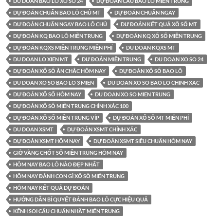
DU DOAN BAO LO XO SO 24
DỰ ĐOÁN CẦU BAO LÔ MIỀN TRUNG
DỰ ĐOÁN CHUẨN BAO LÔ CHỦ MT
DỰ ĐOÁN CHUẨN NGAY
DỰ ĐOÁN CHUẨN NGAY BAO LÔ CHỦ
DỰ ĐOÁN KẾT QUẢ XỔ SỐ MT
DỰ ĐOÁN KQ BAO LÔ MIỀN TRUNG
DỰ ĐOÁN KQ XỔ SỐ MIỀN TRUNG
DỰ ĐOÁN KQXS MIỀN TRUNG MIỄN PHÍ
DU DOAN KQXS MT
DU DOAN LO XIEN MT
DỰ ĐOÁN MIỀN TRUNG
DU DOAN XO SO 24
DỰ ĐOÁN XỔ SỐ ĂN CHẮC HÔM NAY
DỰ ĐOÁN XỔ SỐ BAO LÔ
DU DOAN XO SO BAO LO 3 MIEN
DU DOAN XO SO BAO LO CHINH XAC
DỰ ĐOÁN XỔ SỐ HÔM NAY
DU DOAN XO SO MIEN TRUNG
DỰ ĐOÁN XỔ SỐ MIỀN TRUNG CHÍNH XÁC 100
DỰ ĐOÁN XỔ SỐ MIỀN TRUNG VÍP
DỰ ĐOÁN XỔ SỐ MT MIỄN PHÍ
DU DOAN XSMT
DỰ ĐOÁN XSMT CHÍNH XÁC
DỰ ĐOÁN XSMT HÔM NAY
DỰ ĐOÁN XSMT SIÊU CHUẨN HÔM NAY
GIỜ VÀNG CHỐT SỐ MIỀN TRUNG HÔM NAY
HÔM NAY BAO LÔ NÀO ĐẸP NHẤT
HÔM NAY ĐÁNH CON GÌ XỔ SỐ MIỀN TRUNG
HÔM NAY KẾT QUẢ DỰ ĐOÁN
HƯỚNG DẪN BÍ QUYẾT ĐÁNH BAO LÔ CỰC HIỆU QUẢ
KÊNH SOI CẦU CHUẨN NHẤT MIỀN TRUNG