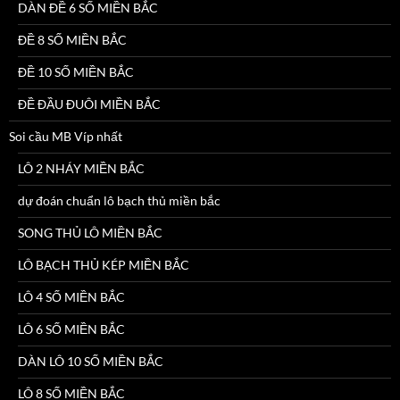
DÀN ĐỀ 6 SỐ MIỀN BẮC
ĐỀ 8 SỐ MIỀN BẮC
ĐỀ 10 SỐ MIỀN BẮC
ĐỀ ĐẦU ĐUÔI MIỀN BẮC
Soi cầu MB Víp nhất
LÔ 2 NHÁY MIỀN BẮC
dự đoán chuẩn lô bạch thủ miền bắc
SONG THỦ LÔ MIỀN BẮC
LÔ BẠCH THỦ KÉP MIỀN BẮC
LÔ 4 SỐ MIỀN BẮC
LÔ 6 SỐ MIỀN BẮC
DÀN LÔ 10 SỐ MIỀN BẮC
LÔ 8 SỐ MIỀN BẮC