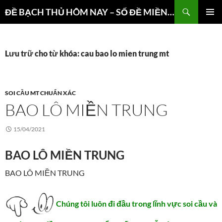
Chuyển
Tìm
ĐỀ BẠCH THỦ HÔM NAY – SỐ ĐỀ MIỀN NAM – DỰ ĐOÁN 3 CÀNG
đến
kiếm
TRÌNH
nội
ĐƠN CƠ
dung
SỞ
Lưu trữ cho từ khóa: cau bao lo mien trung mt
SOI CẦU MT CHUẨN XÁC
BAO LÔ MIỀN TRUNG
15/04/2021
BAO LÔ MIỀN TRUNG
BAO LÔ MIỀN TRUNG
Chúng tôi luôn đi đầu trong lĩnh vực soi cầu và