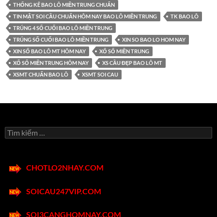
THỐNG KÊ BAO LÔ MIỀN TRUNG CHUẨN
TIN MẬT SOI CẦU CHUẨN HÔM NAY BAO LÔ MIỀN TRUNG
TK BAO LÔ
TRÚNG 4 SỐ CUỐI BAO LÔ MIỀN TRUNG
TRÚNG SỐ CUỐI BAO LÔ MIỀN TRUNG
XIN SO BAO LO HOM NAY
XIN SỐ BAO LÔ MT HÔM NAY
XỔ SỐ MIỀN TRUNG
XỔ SỐ MIỀN TRUNG HÔM NAY
XS CẦU ĐẸP BAO LÔ MT
XSMT CHUẨN BAO LÔ
XSMT SOI CAU
Tìm
kiếm
cho:
CHOTLO2NHAY.COM
SOICAU247VIP.COM
SOI3CANGHOMNAY.COM