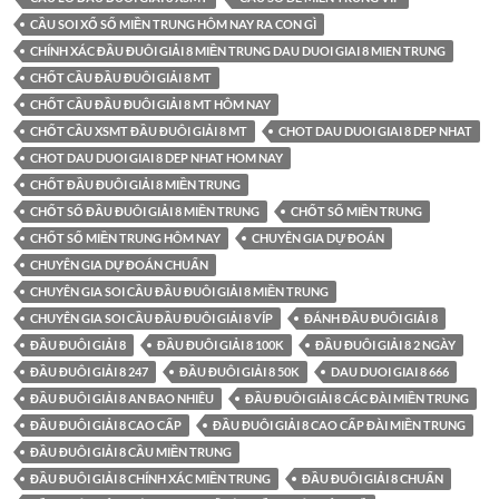
CẦU SOI XỔ SỐ MIỀN TRUNG HÔM NAY RA CON GÌ
CHÍNH XÁC ĐẦU ĐUÔI GIẢI 8 MIỀN TRUNG DAU DUOI GIAI 8 MIEN TRUNG
CHỐT CẦU ĐẦU ĐUÔI GIẢI 8 MT
CHỐT CẦU ĐẦU ĐUÔI GIẢI 8 MT HÔM NAY
CHỐT CẦU XSMT ĐẦU ĐUÔI GIẢI 8 MT
CHOT DAU DUOI GIAI 8 DEP NHAT
CHOT DAU DUOI GIAI 8 DEP NHAT HOM NAY
CHỐT ĐẦU ĐUÔI GIẢI 8 MIỀN TRUNG
CHỐT SỐ ĐẦU ĐUÔI GIẢI 8 MIỀN TRUNG
CHỐT SỐ MIỀN TRUNG
CHỐT SỐ MIỀN TRUNG HÔM NAY
CHUYÊN GIA DỰ ĐOÁN
CHUYÊN GIA DỰ ĐOÁN CHUẨN
CHUYÊN GIA SOI CẦU ĐẦU ĐUÔI GIẢI 8 MIỀN TRUNG
CHUYÊN GIA SOI CẦU ĐẦU ĐUÔI GIẢI 8 VÍP
ĐÁNH ĐẦU ĐUÔI GIẢI 8
ĐẦU ĐUÔI GIẢI 8
ĐẦU ĐUÔI GIẢI 8 100K
ĐẦU ĐUÔI GIẢI 8 2 NGÀY
ĐẦU ĐUÔI GIẢI 8 247
ĐẦU ĐUÔI GIẢI 8 50K
DAU DUOI GIAI 8 666
ĐẦU ĐUÔI GIẢI 8 AN BAO NHIÊU
ĐẦU ĐUÔI GIẢI 8 CÁC ĐÀI MIỀN TRUNG
ĐẦU ĐUÔI GIẢI 8 CAO CẤP
ĐẦU ĐUÔI GIẢI 8 CAO CẤP ĐÀI MIỀN TRUNG
ĐẦU ĐUÔI GIẢI 8 CẦU MIỀN TRUNG
ĐẦU ĐUÔI GIẢI 8 CHÍNH XÁC MIỀN TRUNG
ĐẦU ĐUÔI GIẢI 8 CHUẨN