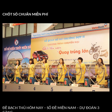
CHỐT SỐ CHUẨN MIỄN PHÍ
ĐỀ BẠCH THỦ HÔM NAY – SỐ ĐỀ MIỀN NAM – DỰ ĐOÁN 3