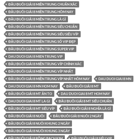
ĐẦU ĐUÔI GIẢI 8 MIỀN TRUNG CHUẨN XÁC
ĐẦU ĐUÔI GIẢI 8 MIỀN TRUNG HÔM NAY
ĐẦU ĐUÔI GIẢI 8 MIỀN TRUNG LÀ GÌ
ĐẦU ĐUÔI GIẢI 8 MIỀN TRUNG SIÊU CHUẨN
ĐẦU ĐUÔI GIẢI 8 MIỀN TRUNG SIÊU SIÊU VÍP
ĐẦU ĐUÔI GIẢI 8 MIỀN TRUNG SỐ VIP ĐẸP
ĐẦU ĐUÔI GIẢI 8 MIỀN TRUNG SUPER VIP
DAU DUOI GIAI 8 MIEN TRUNG VIP
ĐẦU ĐUÔI GIẢI 8 MIỀN TRUNG VÍP CHÍNH XÁC
ĐẦU ĐUÔI GIẢI 8 MIỀN TRUNG VÍP NHẤT
ĐẦU ĐUÔI GIẢI 8 MIỀN TRUNG VÍP NHẤT HÔM NAY
DAU DUOI GIAI 8 MN
DAU DUOI GIAI 8 MN HOM NAY
ĐẦU ĐUÔI GIẢI 8 MT
ĐẦU ĐUÔI GIẢI 8 MT ĂN TO
DAU DUOI GIAI 8 MT HOM NAY
DAU DUOI GIAI 8 MT LA GI
ĐẦU ĐUÔI GIẢI 8 MT SIÊU CHUẨN
ĐẦU ĐUÔI GIẢI 8 MT SIÊU VÍP
ĐẦU ĐUÔI GIẢI 8 NGHĨA LÀ GÌ
ĐẦU ĐUÔI GIẢI 8 NUÔI
ĐẦU ĐUÔI GIẢI 8 NUÔI 2 NGÀY
ĐẦU ĐUÔI GIẢI 8 NUÔI KHUNG 2 NGÀY
ĐẦU ĐUÔI GIẢI 8 NUÔI KHUNG 3 NGÀY
ĐẦU ĐUÔI GIẢI 8 RỒNG BẠCH KIM
ĐẦU ĐUÔI GIẢI 8 SIÊU VIP