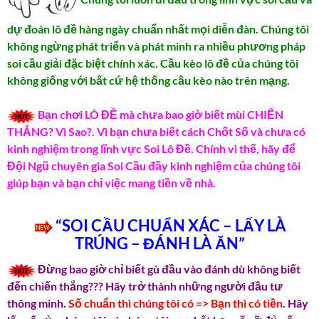
dự đoán lô đề hàng ngày chuẩn nhất mọi diễn đàn. Chúng tôi
không ngừng phát triển và phát minh ra nhiều phương pháp
soi cầu giải đặc biệt chính xác. Cầu kèo lô đề của chúng tôi
không giống với bất cứ hệ thống cầu kèo nào trên mạng.
Bạn chơi LÔ ĐỀ mà chưa bao giờ biết mùi CHIẾN
THẮNG? Vì Sao?. Vì bạn chưa biết cách Chốt Số và chưa có
kinh nghiệm trong lĩnh vực Soi Lô Đề. Chính vì thế, hãy để
Đội Ngũ chuyên gia Soi Cầu đầy kinh nghiệm của chúng tôi
giúp bạn và bạn chỉ việc mang tiền về nhà.
“SOI CẦU CHUẨN XÁC – LẤY LÀ
TRÚNG – ĐÁNH LÀ ĂN”
Đừng bao giờ chỉ biết gù đầu vào đánh dù không biết
đến chiến thắng??? Hãy trở thành những người đầu tư
thông minh.
Số chuẩn thì chúng tôi có => Bạn thì có tiền
. Hãy