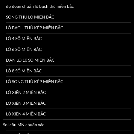
dự đoán chuẩn lô bạch thủ miền bắc
SONG THỦ LÔ MIỀN BẮC
LÔ BẠCH THỦ KÉP MIỀN BẮC
LÔ 4 SỐ MIỀN BẮC
LÔ 6 SỐ MIỀN BẮC
DÀN LÔ 10 SỐ MIỀN BẮC
LÔ 8 SỐ MIỀN BẮC
LÔ SONG THỦ KÉP MIỀN BẮC
LÔ XIÊN 2 MIỀN BẮC
LÔ XIÊN 3 MIỀN BẮC
LÔ XIÊN 4 MIỀN BẮC
Soi cầu MN chuẩn xác