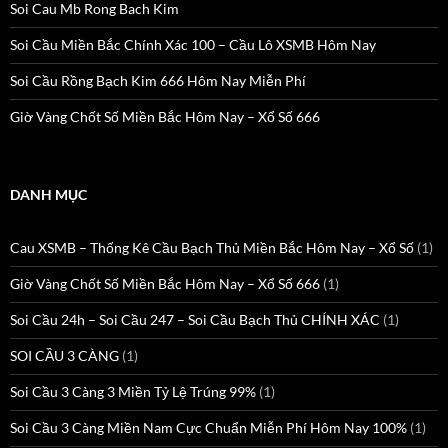
Soi Cau Mb Rong Bach Kim
Soi Cầu Miền Bắc Chính Xác 100 – Cầu Lô XSMB Hôm Nay
Soi Cầu Rồng Bạch Kim 666 Hôm Nay Miễn Phí
Giờ Vàng Chốt Số Miền Bắc Hôm Nay – Xổ Số 666
DANH MỤC
Cau XSMB – Thống Kê Cầu Bạch Thủ Miền Bắc Hôm Nay – Xổ Số
(1)
Giờ Vàng Chốt Số Miền Bắc Hôm Nay – Xổ Số 666
(1)
Soi Cầu 24h – Soi Cầu 247 – Soi Cầu Bạch Thủ CHÍNH XÁC
(1)
SOI CẦU 3 CÀNG
(1)
Soi Cầu 3 Càng 3 Miền Tỷ Lệ Trúng 99%
(1)
Soi Cầu 3 Càng Miền Nam Cực Chuẩn Miễn Phí Hôm Nay 100%
(1)