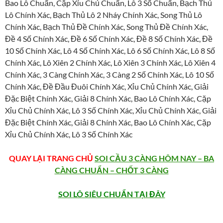
Bao Lô Chuẩn, Cặp Xỉu Chủ Chuẩn, Lô 3 Số Chuẩn, Bạch Thủ
Lô Chính Xác, Bạch Thủ Lô 2 Nháy Chính Xác, Song Thủ Lô
Chính Xác, Bạch Thủ Đề Chính Xác, Song Thủ Đề Chính Xác,
Đề 4 Số Chính Xác, Đề 6 Số Chính Xác, Đề 8 Số Chính Xác, Đề
10 Số Chính Xác, Lô 4 Số Chính Xác, Lô 6 Số Chính Xác, Lô 8 Số
Chính Xác, Lô Xiên 2 Chính Xác, Lô Xiên 3 Chính Xác, Lô Xiên 4
Chính Xác, 3 Càng Chính Xác, 3 Càng 2 Số Chính Xác, Lô 10 Số
Chính Xác, Đề Đầu Đuôi Chính Xác, Xỉu Chủ Chính Xác, Giải
Đặc Biệt Chính Xác, Giải 8 Chính Xác, Bao Lô Chính Xác, Cặp
Xỉu Chủ Chính Xác, Lô 3 Số Chính Xác, Xỉu Chủ Chính Xác, Giải
Đặc Biệt Chính Xác, Giải 8 Chính Xác, Bao Lô Chính Xác, Cặp
Xỉu Chủ Chính Xác, Lô 3 Số Chính Xác
QUAY LẠI TRANG CHỦ
SOI CẦU 3 CÀNG HÔM NAY – BA
CÀNG CHUẨN – CHỐT 3 CÀNG
SOI LÔ SIÊU CHUẨN TẠI ĐÂY