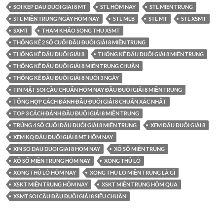
SOI KEP DAU DUOI GIAI 8 MT
STL HÔM NAY
STL MIEN TRUNG
STL MIỀN TRUNG NGÀY HÔM NAY
STL MLB
STL MT
STL XSMT
SXMT
THAM KHẢO SONG THU XSMT
THỐNG KÊ 2 SỐ CUỐI ĐẦU ĐUÔI GIẢI 8 MIỀN TRUNG
THỐNG KÊ ĐẦU ĐUÔI GIẢI 8
THỐNG KÊ ĐẦU ĐUÔI GIẢI 8 MIỀN TRUNG
THỐNG KÊ ĐẦU ĐUÔI GIẢI 8 MIỀN TRUNG CHUẨN
THỐNG KÊ ĐẦU ĐUÔI GIẢI 8 NUÔI 3 NGÀY
TIN MẬT SOI CẦU CHUẨN HÔM NAY ĐẦU ĐUÔI GIẢI 8 MIỀN TRUNG
TỔNG HỢP CÁCH ĐÁNH ĐẦU ĐUÔI GIẢI 8 CHUẨN XÁC NHẤT
TOP 3 CÁCH ĐÁNH ĐẦU ĐUÔI GIẢI 8 MIỀN TRUNG
TRÚNG 4 SỐ CUỐI ĐẦU ĐUÔI GIẢI 8 MIỀN TRUNG
XEM ĐẦU ĐUÔI GIẢI 8
XEM KQ ĐẦU ĐUÔI GIẢI 8 MT HÔM NAY
XIN SO DAU DUOI GIAI 8 HOM NAY
XỔ SỐ MIỀN TRUNG
XỔ SỐ MIỀN TRUNG HÔM NAY
XONG THỦ LÔ
XONG THỦ LÔ HÔM NAY
XONG THU LO MIỀN TRUNG LÀ GÌ
XSKT MIỀN TRUNG HÔM NAY
XSKT MIỀN TRUNG HÔM QUA
XSMT SOI CẦU ĐẦU ĐUÔI GIẢI 8 SIÊU CHUẨN