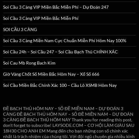
Soi Cầu 3 Càng VIP Miền Bắc Miễn Phí – Dự Đoán 247
Soi Cầu 3 Càng VIP Miền Bắc Miễn Phí
SOI CẦU 3 CÀNG
Soi Cầu 3 Càng Miền Nam Cực Chuẩn Miễn Phí Hôm Nay 100%
Soi Cầu 24h – Soi Cầu 247 – Soi Cầu Bạch Thủ CHÍNH XÁC
Soi Cau Mb Rong Bach Kim
Giờ Vàng Chốt Số Miền Bắc Hôm Nay – Xổ Số 666
Soi Cầu Miền Bắc Chính Xác 100 – Cầu Lô XSMB Hôm Nay
ĐỀ BẠCH THỦ HÔM NAY – SỐ ĐỀ MIỀN NAM – DỰ ĐOÁN 3
CÀNG ĐỀ BẠCH THỦ HÔM NAY – SỐ ĐỀ MIỀN NAM – DỰ ĐOÁN
3 CÀNG ĐỀ BẠCH THỦ HÔM NAY Thank you for reading this post,
don't forget to subscribe! LAYSODE.COM – CƠ HỘI LÀM GIÀU SAU
18H30 CHO ANH EM Mang đến cho bạn những con số chính xác
nhất là trách nhiệm của chúng tôi. Với đội ngũ chuyên gia nhiều kinh