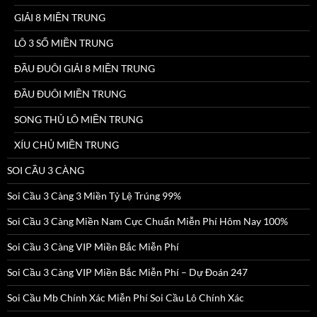
GIẢI 8 MIỀN TRUNG
LÔ 3 SỐ MIỀN TRUNG
ĐẦU ĐUÔI GIẢI 8 MIỀN TRUNG
ĐẦU ĐUÔI MIỀN TRUNG
SONG THỦ LÔ MIỀN TRUNG
XÍU CHỦ MIỀN TRUNG
SOI CẦU 3 CÀNG
Soi Cầu 3 Càng 3 Miền Tỷ Lệ Trúng 99%
Soi Cầu 3 Càng Miền Nam Cực Chuẩn Miễn Phí Hôm Nay 100%
Soi Cầu 3 Càng VIP Miền Bắc Miễn Phí
Soi Cầu 3 Càng VIP Miền Bắc Miễn Phí – Dự Đoán 247
Soi Cầu Mb Chính Xác Miễn Phí Soi Cầu Lô Chính Xác