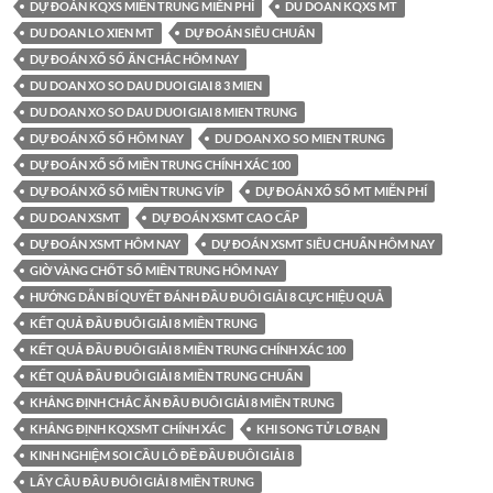
DỰ ĐOÁN KQXS MIỀN TRUNG MIỄN PHÍ
DU DOAN KQXS MT
DU DOAN LO XIEN MT
DỰ ĐOÁN SIÊU CHUẨN
DỰ ĐOÁN XỔ SỐ ĂN CHẮC HÔM NAY
DU DOAN XO SO DAU DUOI GIAI 8 3 MIEN
DU DOAN XO SO DAU DUOI GIAI 8 MIEN TRUNG
DỰ ĐOÁN XỔ SỐ HÔM NAY
DU DOAN XO SO MIEN TRUNG
DỰ ĐOÁN XỔ SỐ MIỀN TRUNG CHÍNH XÁC 100
DỰ ĐOÁN XỔ SỐ MIỀN TRUNG VÍP
DỰ ĐOÁN XỔ SỐ MT MIỄN PHÍ
DU DOAN XSMT
DỰ ĐOÁN XSMT CAO CẤP
DỰ ĐOÁN XSMT HÔM NAY
DỰ ĐOÁN XSMT SIÊU CHUẨN HÔM NAY
GIỜ VÀNG CHỐT SỐ MIỀN TRUNG HÔM NAY
HƯỚNG DẪN BÍ QUYẾT ĐÁNH ĐẦU ĐUÔI GIẢI 8 CỰC HIỆU QUẢ
KẾT QUẢ ĐẦU ĐUÔI GIẢI 8 MIỀN TRUNG
KẾT QUẢ ĐẦU ĐUÔI GIẢI 8 MIỀN TRUNG CHÍNH XÁC 100
KẾT QUẢ ĐẦU ĐUÔI GIẢI 8 MIỀN TRUNG CHUẨN
KHẲNG ĐỊNH CHẮC ĂN ĐẦU ĐUÔI GIẢI 8 MIỀN TRUNG
KHẲNG ĐỊNH KQXSMT CHÍNH XÁC
KHI SONG TỬ LƠ BẠN
KINH NGHIỆM SOI CẦU LÔ ĐỀ ĐẦU ĐUÔI GIẢI 8
LẤY CẦU ĐẦU ĐUÔI GIẢI 8 MIỀN TRUNG