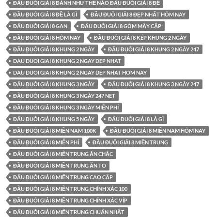
ĐẦU ĐUÔI GIẢI 8 ĐÁNH NHƯ THẾ NÀO ĐẦU ĐUÔI GIẢI 8 ĐỀ
ĐẦU ĐUÔI GIẢI 8 ĐỀ LÀ GÌ
ĐẦU ĐUÔI GIẢI 8 ĐẸP NHẤT HÔM NAY
ĐẦU ĐUÔI GIẢI 8 GAN
ĐẦU ĐUÔI GIẢI 8 GỒM MẤY CẶP
ĐẦU ĐUÔI GIẢI 8 HÔM NAY
ĐẦU ĐUÔI GIẢI 8 KÉP KHUNG 2 NGÀY
ĐẦU ĐUÔI GIẢI 8 KHUNG 2 NGÀY
ĐẦU ĐUÔI GIẢI 8 KHUNG 2 NGÀY 247
DAU DUOI GIAI 8 KHUNG 2 NGAY DEP NHAT
DAU DUOI GIAI 8 KHUNG 2 NGAY DEP NHAT HOM NAY
ĐẦU ĐUÔI GIẢI 8 KHUNG 3 NGÀY
ĐẦU ĐUÔI GIẢI 8 KHUNG 3 NGÀY 247
ĐẦU ĐUÔI GIẢI 8 KHUNG 3 NGÀY 247 NET
ĐẦU ĐUÔI GIẢI 8 KHUNG 3 NGÀY MIỄN PHÍ
ĐẦU ĐUÔI GIẢI 8 KHUNG 5 NGÀY
ĐẦU ĐUÔI GIẢI 8 LÀ GÌ
ĐẦU ĐUÔI GIẢI 8 MIỀN NAM 100K
ĐẦU ĐUÔI GIẢI 8 MIỀN NAM HÔM NAY
ĐẦU ĐUÔI GIẢI 8 MIỄN PHÍ
ĐẦU ĐUÔI GIẢI 8 MIỀN TRUNG
ĐẦU ĐUÔI GIẢI 8 MIỀN TRUNG ĂN CHẮC
ĐẦU ĐUÔI GIẢI 8 MIỀN TRUNG ĂN TO
ĐẦU ĐUÔI GIẢI 8 MIỀN TRUNG CAO CẤP
ĐẦU ĐUÔI GIẢI 8 MIỀN TRUNG CHÍNH XÁC 100
ĐẦU ĐUÔI GIẢI 8 MIỀN TRUNG CHÍNH XÁC VÍP
ĐẦU ĐUÔI GIẢI 8 MIỀN TRUNG CHUẨN NHẤT