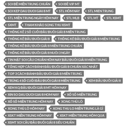
SOI ĐỀ MIỀN TRUNG CHUẨN
SOI ĐỀ VIP MT
SOI KEP DAU DUOI GIAI 8 MT
STL HÔM NAY
STL MIEN TRUNG
STL MIỀN TRUNG NGÀY HÔM NAY
STL MLB
STL MT
STL XSMT
SXMT
THAM KHẢO SONG THU XSMT
THỐNG KÊ 2 SỐ CUỐI ĐẦU ĐUÔI GIẢI 8 MIỀN TRUNG
THỐNG KÊ ĐẦU ĐUÔI GIẢI 8
THỐNG KÊ ĐẦU ĐUÔI GIẢI 8 MIỀN TRUNG
THỐNG KÊ ĐẦU ĐUÔI GIẢI 8 MIỀN TRUNG CHUẨN
THỐNG KÊ ĐẦU ĐUÔI GIẢI 8 NUÔI 3 NGÀY
TIN MẬT SOI CẦU CHUẨN HÔM NAY ĐẦU ĐUÔI GIẢI 8 MIỀN TRUNG
TỔNG HỢP CÁCH ĐÁNH ĐẦU ĐUÔI GIẢI 8 CHUẨN XÁC NHẤT
TOP 3 CÁCH ĐÁNH ĐẦU ĐUÔI GIẢI 8 MIỀN TRUNG
TRÚNG 4 SỐ CUỐI ĐẦU ĐUÔI GIẢI 8 MIỀN TRUNG
XEM ĐẦU ĐUÔI GIẢI 8
XEM KQ ĐẦU ĐUÔI GIẢI 8 MT HÔM NAY
XIN SO DAU DUOI GIAI 8 HOM NAY
XỔ SỐ MIỀN TRUNG
XỔ SỐ MIỀN TRUNG HÔM NAY
XONG THỦ LÔ
XONG THỦ LÔ HÔM NAY
XONG THU LO MIỀN TRUNG LÀ GÌ
XSKT MIỀN TRUNG HÔM NAY
XSKT MIỀN TRUNG HÔM QUA
XSMT SOI CẦU ĐẦU ĐUÔI GIẢI 8 SIÊU CHUẨN