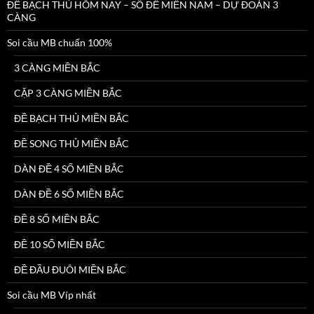
ĐỀ BẠCH THỦ HÔM NAY – SỐ ĐỀ MIỀN NAM – DỰ ĐOÁN 3
CÀNG
Soi cầu MB chuẩn 100%
3 CÀNG MIỀN BẮC
CẶP 3 CÀNG MIỀN BẮC
ĐỀ BẠCH THỦ MIỀN BẮC
ĐỀ SONG THỦ MIỀN BẮC
DÀN ĐỀ 4 SỐ MIỀN BẮC
DÀN ĐỀ 6 SỐ MIỀN BẮC
ĐỀ 8 SỐ MIỀN BẮC
ĐỀ 10 SỐ MIỀN BẮC
ĐỀ ĐẦU ĐUÔI MIỀN BẮC
Soi cầu MB Víp nhất