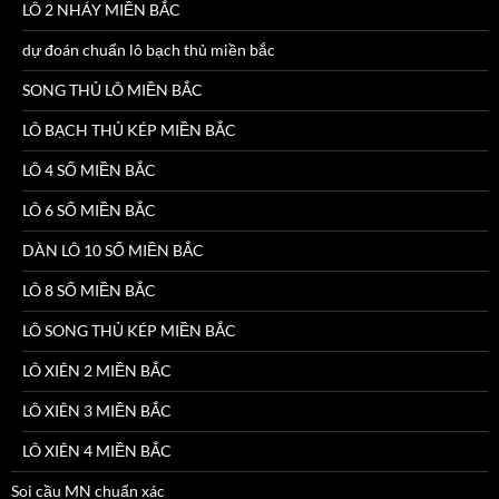
LÔ 2 NHÁY MIỀN BẮC
dự đoán chuẩn lô bạch thủ miền bắc
SONG THỦ LÔ MIỀN BẮC
LÔ BẠCH THỦ KÉP MIỀN BẮC
LÔ 4 SỐ MIỀN BẮC
LÔ 6 SỐ MIỀN BẮC
DÀN LÔ 10 SỐ MIỀN BẮC
LÔ 8 SỐ MIỀN BẮC
LÔ SONG THỦ KÉP MIỀN BẮC
LÔ XIÊN 2 MIỀN BẮC
LÔ XIÊN 3 MIỀN BẮC
LÔ XIÊN 4 MIỀN BẮC
Soi cầu MN chuẩn xác