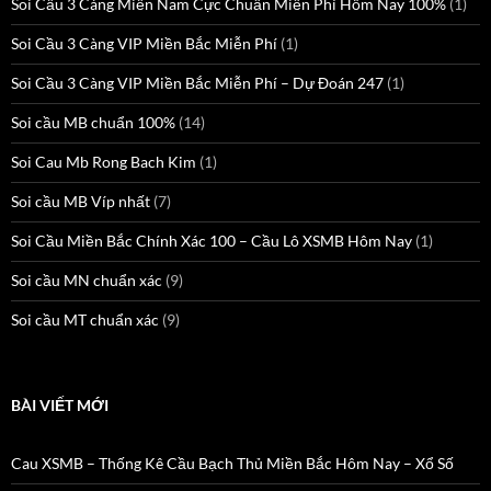
Soi Cầu 3 Càng Miền Nam Cực Chuẩn Miễn Phí Hôm Nay 100%
(1)
Soi Cầu 3 Càng VIP Miền Bắc Miễn Phí
(1)
Soi Cầu 3 Càng VIP Miền Bắc Miễn Phí – Dự Đoán 247
(1)
Soi cầu MB chuẩn 100%
(14)
Soi Cau Mb Rong Bach Kim
(1)
Soi cầu MB Víp nhất
(7)
Soi Cầu Miền Bắc Chính Xác 100 – Cầu Lô XSMB Hôm Nay
(1)
Soi cầu MN chuẩn xác
(9)
Soi cầu MT chuẩn xác
(9)
BÀI VIẾT MỚI
Cau XSMB – Thống Kê Cầu Bạch Thủ Miền Bắc Hôm Nay – Xổ Số