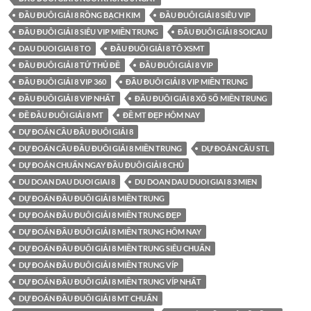
ĐẦU ĐUÔI GIẢI 8 RỒNG BẠCH KIM
ĐẦU ĐUÔI GIẢI 8 SIÊU VIP
ĐẦU ĐUÔI GIẢI 8 SIÊU VIP MIỀN TRUNG
ĐẦU ĐUÔI GIẢI 8 SOICAU
DAU DUOI GIAI 8 TO
ĐẦU ĐUÔI GIẢI 8 TÔ XSMT
ĐẦU ĐUÔI GIẢI 8 TỨ THỦ ĐỀ
ĐẦU ĐUÔI GIẢI 8 VIP
ĐẦU ĐUÔI GIẢI 8 VIP 360
ĐẦU ĐUÔI GIẢI 8 VIP MIỀN TRUNG
ĐẦU ĐUÔI GIẢI 8 VIP NHẤT
ĐẦU ĐUÔI GIẢI 8 XỔ SỐ MIỀN TRUNG
ĐỀ ĐẦU ĐUÔI GIẢI 8 MT
ĐỀ MT ĐẸP HÔM NAY
DỰ ĐOÁN CẦU ĐẦU ĐUÔI GIẢI 8
DỰ ĐOÁN CẦU ĐẦU ĐUÔI GIẢI 8 MIỀN TRUNG
DỰ ĐOÁN CẦU STL
DỰ ĐOÁN CHUẨN NGAY ĐẦU ĐUÔI GIẢI 8 CHỦ
DU DOAN DAU DUOI GIAI 8
DU DOAN DAU DUOI GIAI 8 3 MIEN
DỰ ĐOÁN ĐẦU ĐUÔI GIẢI 8 MIỀN TRUNG
DỰ ĐOÁN ĐẦU ĐUÔI GIẢI 8 MIỀN TRUNG ĐẸP
DỰ ĐOÁN ĐẦU ĐUÔI GIẢI 8 MIỀN TRUNG HÔM NAY
DỰ ĐOÁN ĐẦU ĐUÔI GIẢI 8 MIỀN TRUNG SIÊU CHUẨN
DỰ ĐOÁN ĐẦU ĐUÔI GIẢI 8 MIỀN TRUNG VÍP
DỰ ĐOÁN ĐẦU ĐUÔI GIẢI 8 MIỀN TRUNG VÍP NHẤT
DỰ ĐOÁN ĐẦU ĐUÔI GIẢI 8 MT CHUẨN