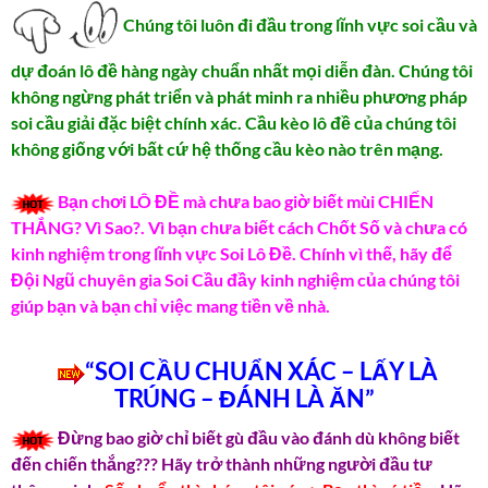
Chúng tôi luôn đi đầu trong lĩnh vực soi cầu và
dự đoán lô đề hàng ngày chuẩn nhất mọi diễn đàn. Chúng tôi
không ngừng phát triển và phát minh ra nhiều phương pháp
soi cầu giải đặc biệt chính xác. Cầu kèo lô đề của chúng tôi
không giống với bất cứ hệ thống cầu kèo nào trên mạng.
Bạn chơi LÔ ĐỀ mà chưa bao giờ biết mùi CHIẾN
THẮNG? Vì Sao?. Vì bạn chưa biết cách Chốt Số và chưa có
kinh nghiệm trong lĩnh vực Soi Lô Đề. Chính vì thế, hãy để
Đội Ngũ chuyên gia Soi Cầu đầy kinh nghiệm của chúng tôi
giúp bạn và bạn chỉ việc mang tiền về nhà.
“SOI CẦU CHUẨN XÁC – LẤY LÀ
TRÚNG – ĐÁNH LÀ ĂN”
Đừng bao giờ chỉ biết gù đầu vào đánh dù không biết
đến chiến thắng??? Hãy trở thành những người đầu tư