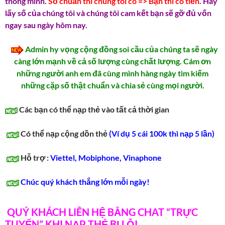
thông minh.
Số chuẩn thì chúng tôi có => Bạn thì có tiền
. Hãy
lấy số của chúng tôi và chúng tôi cam kết bạn sẽ gỡ đủ vốn
ngay sau ngày hôm nay.
Admin hy vọng cộng đồng soi cầu của chúng ta sẽ ngày
càng lớn mạnh về cả số lượng cùng chất lượng. Cám ơn
những người anh em đã cùng mình hàng ngày tìm kiếm
những cặp số thật chuẩn và chia sẻ cùng mọi người.
Các bạn có thể nạp thẻ vào tất
cả thời gian
Có thể nạp cộng dồn thẻ
(Ví dụ 5 cái 100k thì nạp 5 lần)
Hỗ trợ :
Viettel, Mobiphone, Vinaphone
Chúc quý khách thắng lớn mỗi ngày!
QUÝ KHÁCH LIÊN HỆ BẰNG CHAT “TRỰC
TUYẾN” KHI NẠP THẺ BỊ LỖI.