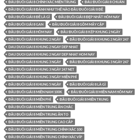
ĐẦU ĐUÔI GIẢI 8 CHÍNH XÁC MIỀN TRUNG
ĐẦU ĐUÔI GIẢI 8 CHUẨN
ĐẦU ĐUÔI GIẢI 8 ĐÁNH NHƯ THẾ NÀO ĐẦU ĐUÔI GIẢI 8 ĐỀ
ĐẦU ĐUÔI GIẢI 8 ĐỀ LÀ GÌ
ĐẦU ĐUÔI GIẢI 8 ĐẸP NHẤT HÔM NAY
ĐẦU ĐUÔI GIẢI 8 GAN
ĐẦU ĐUÔI GIẢI 8 GỒM MẤY CẶP
ĐẦU ĐUÔI GIẢI 8 HÔM NAY
ĐẦU ĐUÔI GIẢI 8 KÉP KHUNG 2 NGÀY
ĐẦU ĐUÔI GIẢI 8 KHUNG 2 NGÀY
ĐẦU ĐUÔI GIẢI 8 KHUNG 2 NGÀY 247
DAU DUOI GIAI 8 KHUNG 2 NGAY DEP NHAT
DAU DUOI GIAI 8 KHUNG 2 NGAY DEP NHAT HOM NAY
ĐẦU ĐUÔI GIẢI 8 KHUNG 3 NGÀY
ĐẦU ĐUÔI GIẢI 8 KHUNG 3 NGÀY 247
ĐẦU ĐUÔI GIẢI 8 KHUNG 3 NGÀY 247 NET
ĐẦU ĐUÔI GIẢI 8 KHUNG 3 NGÀY MIỄN PHÍ
ĐẦU ĐUÔI GIẢI 8 KHUNG 5 NGÀY
ĐẦU ĐUÔI GIẢI 8 LÀ GÌ
ĐẦU ĐUÔI GIẢI 8 MIỀN NAM 100K
ĐẦU ĐUÔI GIẢI 8 MIỀN NAM HÔM NAY
ĐẦU ĐUÔI GIẢI 8 MIỄN PHÍ
ĐẦU ĐUÔI GIẢI 8 MIỀN TRUNG
ĐẦU ĐUÔI GIẢI 8 MIỀN TRUNG ĂN CHẮC
ĐẦU ĐUÔI GIẢI 8 MIỀN TRUNG ĂN TO
ĐẦU ĐUÔI GIẢI 8 MIỀN TRUNG CAO CẤP
ĐẦU ĐUÔI GIẢI 8 MIỀN TRUNG CHÍNH XÁC 100
ĐẦU ĐUÔI GIẢI 8 MIỀN TRUNG CHÍNH XÁC VÍP