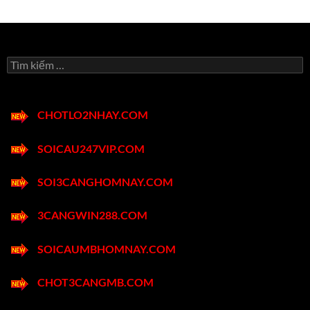
Tìm
kiếm
cho:
CHOTLO2NHAY.COM
SOICAU247VIP.COM
SOI3CANGHOMNAY.COM
3CANGWIN288.COM
SOICAUMBHOMNAY.COM
CHOT3CANGMB.COM