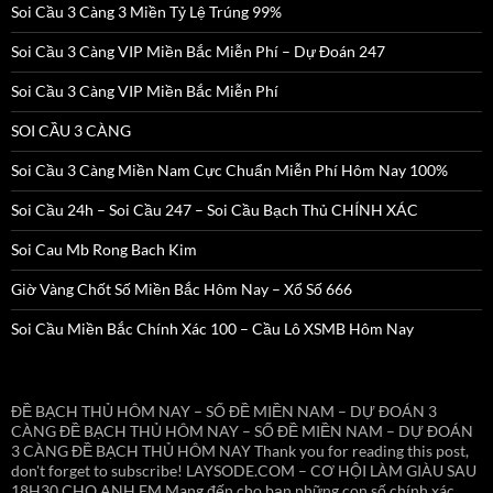
Soi Cầu 3 Càng 3 Miền Tỷ Lệ Trúng 99%
Soi Cầu 3 Càng VIP Miền Bắc Miễn Phí – Dự Đoán 247
Soi Cầu 3 Càng VIP Miền Bắc Miễn Phí
SOI CẦU 3 CÀNG
Soi Cầu 3 Càng Miền Nam Cực Chuẩn Miễn Phí Hôm Nay 100%
Soi Cầu 24h – Soi Cầu 247 – Soi Cầu Bạch Thủ CHÍNH XÁC
Soi Cau Mb Rong Bach Kim
Giờ Vàng Chốt Số Miền Bắc Hôm Nay – Xổ Số 666
Soi Cầu Miền Bắc Chính Xác 100 – Cầu Lô XSMB Hôm Nay
ĐỀ BẠCH THỦ HÔM NAY – SỐ ĐỀ MIỀN NAM – DỰ ĐOÁN 3
CÀNG ĐỀ BẠCH THỦ HÔM NAY – SỐ ĐỀ MIỀN NAM – DỰ ĐOÁN
3 CÀNG ĐỀ BẠCH THỦ HÔM NAY Thank you for reading this post,
don't forget to subscribe! LAYSODE.COM – CƠ HỘI LÀM GIÀU SAU
18H30 CHO ANH EM Mang đến cho bạn những con số chính xác