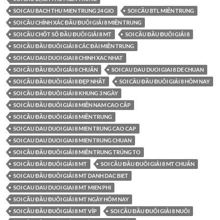
SOI CAU BACH THU MIEN TRUNG 24 GIO
SOI CẦU BTL MIỀN TRUNG
SOI CẦU CHÍNH XÁC ĐẦU ĐUÔI GIẢI 8 MIỀN TRUNG
SOI CẦU CHỐT SỐ ĐẦU ĐUÔI GIẢI 8 MT
SOI CẦU ĐẦU ĐUÔI GIẢI 8
SOI CẦU ĐẦU ĐUÔI GIẢI 8 CÁC ĐÀI MIỀN TRUNG
SOI CAU DAU DUOI GIAI 8 CHINH XAC NHAT
SOI CẦU ĐẦU ĐUÔI GIẢI 8 CHUẨN
SOI CAU DAU DUOI GIAI 8 DE CHUAN
SOI CẦU ĐẦU ĐUÔI GIẢI 8 ĐẸP NHẤT
SOI CẦU ĐẦU ĐUÔI GIẢI 8 HÔM NAY
SOI CẦU ĐẦU ĐUÔI GIẢI 8 KHUNG 3 NGÀY
SOI CẦU ĐẦU ĐUÔI GIẢI 8 MIỀN NAM CAO CẤP
SOI CẦU ĐẦU ĐUÔI GIẢI 8 MIỀN TRUNG
SOI CAU DAU DUOI GIAI 8 MIEN TRUNG CAO CAP
SOI CAU DAU DUOI GIAI 8 MIEN TRUNG CHUAN
SOI CẦU ĐẦU ĐUÔI GIẢI 8 MIỀN TRUNG TRÚNG TO
SOI CẦU ĐẦU ĐUÔI GIẢI 8 MT
SOI CẦU ĐẦU ĐUÔI GIẢI 8 MT CHUẨN
SOI CAU ĐẦU ĐUÔI GIẢI 8 MT DANH DAC BIET
SOI CAU DAU DUOI GIAI 8 MT MIEN PHI
SOI CẦU ĐẦU ĐUÔI GIẢI 8 MT NGÀY HÔM NAY
SOI CẦU ĐẦU ĐUÔI GIẢI 8 MT VÍP
SOI CẦU ĐẦU ĐUÔI GIẢI 8 NUÔI