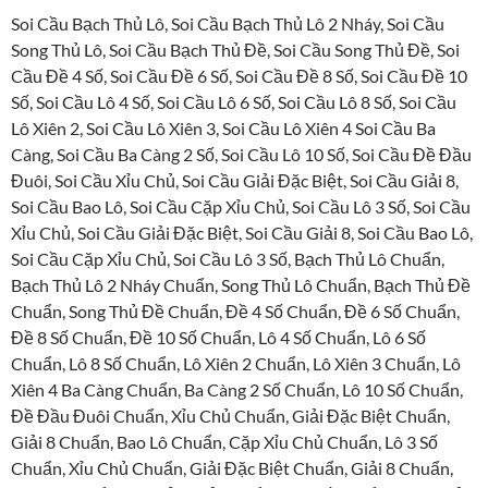
Soi Cầu Bạch Thủ Lô, Soi Cầu Bạch Thủ Lô 2 Nháy, Soi Cầu
Song Thủ Lô, Soi Cầu Bạch Thủ Đề, Soi Cầu Song Thủ Đề, Soi
Cầu Đề 4 Số, Soi Cầu Đề 6 Số, Soi Cầu Đề 8 Số, Soi Cầu Đề 10
Số, Soi Cầu Lô 4 Số, Soi Cầu Lô 6 Số, Soi Cầu Lô 8 Số, Soi Cầu
Lô Xiên 2, Soi Cầu Lô Xiên 3, Soi Cầu Lô Xiên 4 Soi Cầu Ba
Càng, Soi Cầu Ba Càng 2 Số, Soi Cầu Lô 10 Số, Soi Cầu Đề Đầu
Đuôi, Soi Cầu Xỉu Chủ, Soi Cầu Giải Đặc Biệt, Soi Cầu Giải 8,
Soi Cầu Bao Lô, Soi Cầu Cặp Xỉu Chủ, Soi Cầu Lô 3 Số, Soi Cầu
Xỉu Chủ, Soi Cầu Giải Đặc Biệt, Soi Cầu Giải 8, Soi Cầu Bao Lô,
Soi Cầu Cặp Xỉu Chủ, Soi Cầu Lô 3 Số, Bạch Thủ Lô Chuẩn,
Bạch Thủ Lô 2 Nháy Chuẩn, Song Thủ Lô Chuẩn, Bạch Thủ Đề
Chuẩn, Song Thủ Đề Chuẩn, Đề 4 Số Chuẩn, Đề 6 Số Chuẩn,
Đề 8 Số Chuẩn, Đề 10 Số Chuẩn, Lô 4 Số Chuẩn, Lô 6 Số
Chuẩn, Lô 8 Số Chuẩn, Lô Xiên 2 Chuẩn, Lô Xiên 3 Chuẩn, Lô
Xiên 4 Ba Càng Chuẩn, Ba Càng 2 Số Chuẩn, Lô 10 Số Chuẩn,
Đề Đầu Đuôi Chuẩn, Xỉu Chủ Chuẩn, Giải Đặc Biệt Chuẩn,
Giải 8 Chuẩn, Bao Lô Chuẩn, Cặp Xỉu Chủ Chuẩn, Lô 3 Số
Chuẩn, Xỉu Chủ Chuẩn, Giải Đặc Biệt Chuẩn, Giải 8 Chuẩn,