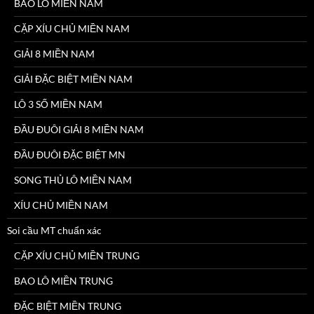
BAO LÔ MIỀN NAM
CẶP XÍU CHỦ MIỀN NAM
GIẢI 8 MIỀN NAM
GIẢI ĐẶC BIỆT MIỀN NAM
LÔ 3 SỐ MIỀN NAM
ĐẦU ĐUÔI GIẢI 8 MIỀN NAM
ĐẦU ĐUÔI ĐẶC BIỆT MN
SONG THỦ LÔ MIỀN NAM
XÍU CHỦ MIỀN NAM
Soi cầu MT chuẩn xác
CẶP XÍU CHỦ MIỀN TRUNG
BAO LÔ MIỀN TRUNG
ĐẶC BIỆT MIỀN TRUNG