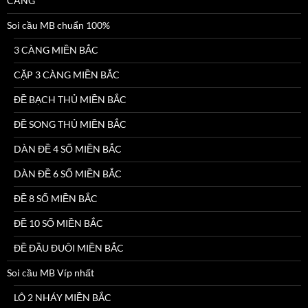
CÀNG
Soi cầu MB chuẩn 100%
3 CÀNG MIỀN BẮC
CẶP 3 CÀNG MIỀN BẮC
ĐỀ BẠCH THỦ MIỀN BẮC
ĐỀ SONG THỦ MIỀN BẮC
DÀN ĐỀ 4 SỐ MIỀN BẮC
DÀN ĐỀ 6 SỐ MIỀN BẮC
ĐỀ 8 SỐ MIỀN BẮC
ĐỀ 10 SỐ MIỀN BẮC
ĐỀ ĐẦU ĐUÔI MIỀN BẮC
Soi cầu MB Víp nhất
LÔ 2 NHÁY MIỀN BẮC