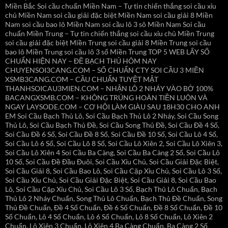
Miền Bắc Soi cầu chuẩn Miền Nam – Tự tin chiến thắng soi cầu xỉu
chủ Miền Nam soi cầu giải đặc biệt Miền Nam soi cầu giải 8 Miền
Nam soi cầu bao lô Miền Nam soi cầu lô 3 sô Miền Nam Soi cầu
chuẩn Miền Trung – Tự tin chiến thắng soi cầu xỉu chủ Miền Trung
soi cầu giải đặc biệt Miền Trung soi cầu giải 8 Miền Trung soi cầu
bao lô Miền Trung soi cầu lô 3 số Miền Trung TOP 5 WEB LẤY SỐ
CHUẨN HIỆN NAY – ĐỀ BẠCH THỦ HÔM NAY
CHUYENSOI3CANG.COM – SỐ CHUẨN CTY SOI CẦU 3 MIỀN
XSMB3CANG.COM – CẦU CHUẨN TUYỆT MẬT
THANHSOICAU3MIEN.COM – NHẬN LÔ 2 NHÁY VÀO BỜ 100%
BACANGXSMB.COM – KHÔNG TRÚNG HOÀN TIỀN LUÔN VÀ
NGAY LAYSODE.COM – CƠ HỘI LÀM GIÀU SAU 18H30 CHO ANH
EM Soi Cầu Bạch Thủ Lô, Soi Cầu Bạch Thủ Lô 2 Nháy, Soi Cầu Song
Thủ Lô, Soi Cầu Bạch Thủ Đề, Soi Cầu Song Thủ Đề, Soi Cầu Đề 4 Số,
Soi Cầu Đề 6 Số, Soi Cầu Đề 8 Số, Soi Cầu Đề 10 Số, Soi Cầu Lô 4 Số,
Soi Cầu Lô 6 Số, Soi Cầu Lô 8 Số, Soi Cầu Lô Xiên 2, Soi Cầu Lô Xiên 3,
Soi Cầu Lô Xiên 4 Soi Cầu Ba Càng, Soi Cầu Ba Càng 2 Số, Soi Cầu Lô
10 Số, Soi Cầu Đề Đầu Đuôi, Soi Cầu Xỉu Chủ, Soi Cầu Giải Đặc Biệt,
Soi Cầu Giải 8, Soi Cầu Bao Lô, Soi Cầu Cặp Xỉu Chủ, Soi Cầu Lô 3 Số,
Soi Cầu Xỉu Chủ, Soi Cầu Giải Đặc Biệt, Soi Cầu Giải 8, Soi Cầu Bao
Lô, Soi Cầu Cặp Xỉu Chủ, Soi Cầu Lô 3 Số, Bạch Thủ Lô Chuẩn, Bạch
Thủ Lô 2 Nháy Chuẩn, Song Thủ Lô Chuẩn, Bạch Thủ Đề Chuẩn, Song
Thủ Đề Chuẩn, Đề 4 Số Chuẩn, Đề 6 Số Chuẩn, Đề 8 Số Chuẩn, Đề 10
Số Chuẩn, Lô 4 Số Chuẩn, Lô 6 Số Chuẩn, Lô 8 Số Chuẩn, Lô Xiên 2
Chuẩn, Lô Xiên 3 Chuẩn, Lô Xiên 4 Ba Càng Chuẩn, Ba Càng 2 Số