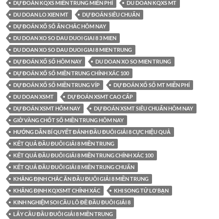
DỰ ĐOÁN KQXS MIỀN TRUNG MIỄN PHÍ
DU DOAN KQXS MT
DU DOAN LO XIEN MT
DỰ ĐOÁN SIÊU CHUẨN
DỰ ĐOÁN XỔ SỐ ĂN CHẮC HÔM NAY
DU DOAN XO SO DAU DUOI GIAI 8 3 MIEN
DU DOAN XO SO DAU DUOI GIAI 8 MIEN TRUNG
DỰ ĐOÁN XỔ SỐ HÔM NAY
DU DOAN XO SO MIEN TRUNG
DỰ ĐOÁN XỔ SỐ MIỀN TRUNG CHÍNH XÁC 100
DỰ ĐOÁN XỔ SỐ MIỀN TRUNG VÍP
DỰ ĐOÁN XỔ SỐ MT MIỄN PHÍ
DU DOAN XSMT
DỰ ĐOÁN XSMT CAO CẤP
DỰ ĐOÁN XSMT HÔM NAY
DỰ ĐOÁN XSMT SIÊU CHUẨN HÔM NAY
GIỜ VÀNG CHỐT SỐ MIỀN TRUNG HÔM NAY
HƯỚNG DẪN BÍ QUYẾT ĐÁNH ĐẦU ĐUÔI GIẢI 8 CỰC HIỆU QUẢ
KẾT QUẢ ĐẦU ĐUÔI GIẢI 8 MIỀN TRUNG
KẾT QUẢ ĐẦU ĐUÔI GIẢI 8 MIỀN TRUNG CHÍNH XÁC 100
KẾT QUẢ ĐẦU ĐUÔI GIẢI 8 MIỀN TRUNG CHUẨN
KHẲNG ĐỊNH CHẮC ĂN ĐẦU ĐUÔI GIẢI 8 MIỀN TRUNG
KHẲNG ĐỊNH KQXSMT CHÍNH XÁC
KHI SONG TỬ LƠ BẠN
KINH NGHIỆM SOI CẦU LÔ ĐỀ ĐẦU ĐUÔI GIẢI 8
LẤY CẦU ĐẦU ĐUÔI GIẢI 8 MIỀN TRUNG