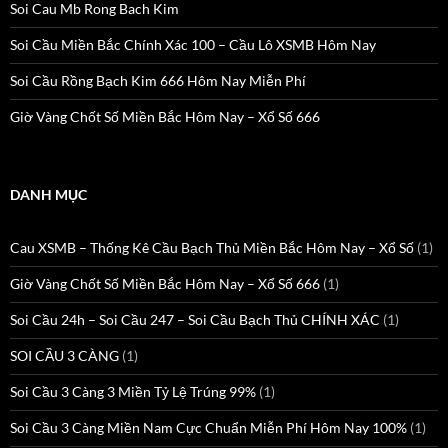
Soi Cau Mb Rong Bach Kim
Soi Cầu Miền Bắc Chính Xác 100 – Cầu Lô XSMB Hôm Nay
Soi Cầu Rồng Bạch Kim 666 Hôm Nay Miễn Phí
Giờ Vàng Chốt Số Miền Bắc Hôm Nay – Xổ Số 666
DANH MỤC
Cau XSMB – Thống Kê Cầu Bạch Thủ Miền Bắc Hôm Nay – Xổ Số
(1)
Giờ Vàng Chốt Số Miền Bắc Hôm Nay – Xổ Số 666
(1)
Soi Cầu 24h – Soi Cầu 247 – Soi Cầu Bạch Thủ CHÍNH XÁC
(1)
SOI CẦU 3 CÀNG
(1)
Soi Cầu 3 Càng 3 Miền Tỷ Lệ Trúng 99%
(1)
Soi Cầu 3 Càng Miền Nam Cực Chuẩn Miễn Phí Hôm Nay 100%
(1)