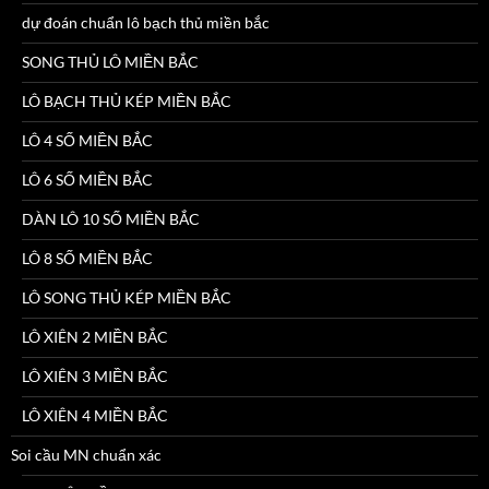
dự đoán chuẩn lô bạch thủ miền bắc
SONG THỦ LÔ MIỀN BẮC
LÔ BẠCH THỦ KÉP MIỀN BẮC
LÔ 4 SỐ MIỀN BẮC
LÔ 6 SỐ MIỀN BẮC
DÀN LÔ 10 SỐ MIỀN BẮC
LÔ 8 SỐ MIỀN BẮC
LÔ SONG THỦ KÉP MIỀN BẮC
LÔ XIÊN 2 MIỀN BẮC
LÔ XIÊN 3 MIỀN BẮC
LÔ XIÊN 4 MIỀN BẮC
Soi cầu MN chuẩn xác