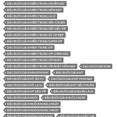
ĐẦU ĐUÔI GIẢI 8 MIỀN TRUNG CHUẨN XÁC
ĐẦU ĐUÔI GIẢI 8 MIỀN TRUNG HÔM NAY
ĐẦU ĐUÔI GIẢI 8 MIỀN TRUNG LÀ GÌ
ĐẦU ĐUÔI GIẢI 8 MIỀN TRUNG SIÊU CHUẨN
ĐẦU ĐUÔI GIẢI 8 MIỀN TRUNG SIÊU SIÊU VÍP
ĐẦU ĐUÔI GIẢI 8 MIỀN TRUNG SỐ VIP ĐẸP
ĐẦU ĐUÔI GIẢI 8 MIỀN TRUNG SUPER VIP
DAU DUOI GIAI 8 MIEN TRUNG VIP
ĐẦU ĐUÔI GIẢI 8 MIỀN TRUNG VÍP CHÍNH XÁC
ĐẦU ĐUÔI GIẢI 8 MIỀN TRUNG VÍP NHẤT
ĐẦU ĐUÔI GIẢI 8 MIỀN TRUNG VÍP NHẤT HÔM NAY
DAU DUOI GIAI 8 MN
DAU DUOI GIAI 8 MN HOM NAY
ĐẦU ĐUÔI GIẢI 8 MT
ĐẦU ĐUÔI GIẢI 8 MT ĂN TO
DAU DUOI GIAI 8 MT HOM NAY
DAU DUOI GIAI 8 MT LA GI
ĐẦU ĐUÔI GIẢI 8 MT SIÊU CHUẨN
ĐẦU ĐUÔI GIẢI 8 MT SIÊU VÍP
ĐẦU ĐUÔI GIẢI 8 NGHĨA LÀ GÌ
ĐẦU ĐUÔI GIẢI 8 NUÔI
ĐẦU ĐUÔI GIẢI 8 NUÔI 2 NGÀY
ĐẦU ĐUÔI GIẢI 8 NUÔI KHUNG 2 NGÀY
ĐẦU ĐUÔI GIẢI 8 NUÔI KHUNG 3 NGÀY
ĐẦU ĐUÔI GIẢI 8 RỒNG BẠCH KIM
ĐẦU ĐUÔI GIẢI 8 SIÊU VIP