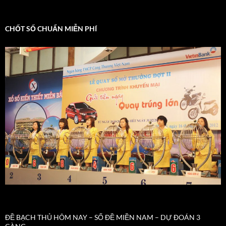
CHỐT SỐ CHUẨN MIỄN PHÍ
ĐỀ BẠCH THỦ HÔM NAY – SỐ ĐỀ MIỀN NAM – DỰ ĐOÁN 3