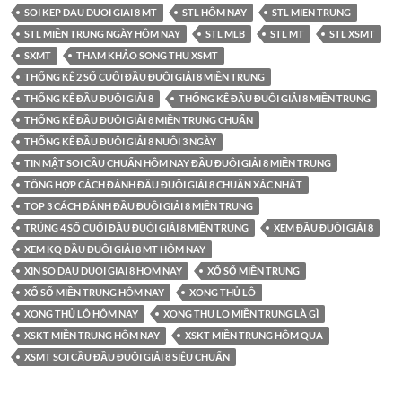
SOI KEP DAU DUOI GIAI 8 MT
STL HÔM NAY
STL MIEN TRUNG
STL MIỀN TRUNG NGÀY HÔM NAY
STL MLB
STL MT
STL XSMT
SXMT
THAM KHẢO SONG THU XSMT
THỐNG KÊ 2 SỐ CUỐI ĐẦU ĐUÔI GIẢI 8 MIỀN TRUNG
THỐNG KÊ ĐẦU ĐUÔI GIẢI 8
THỐNG KÊ ĐẦU ĐUÔI GIẢI 8 MIỀN TRUNG
THỐNG KÊ ĐẦU ĐUÔI GIẢI 8 MIỀN TRUNG CHUẨN
THỐNG KÊ ĐẦU ĐUÔI GIẢI 8 NUÔI 3 NGÀY
TIN MẬT SOI CẦU CHUẨN HÔM NAY ĐẦU ĐUÔI GIẢI 8 MIỀN TRUNG
TỔNG HỢP CÁCH ĐÁNH ĐẦU ĐUÔI GIẢI 8 CHUẨN XÁC NHẤT
TOP 3 CÁCH ĐÁNH ĐẦU ĐUÔI GIẢI 8 MIỀN TRUNG
TRÚNG 4 SỐ CUỐI ĐẦU ĐUÔI GIẢI 8 MIỀN TRUNG
XEM ĐẦU ĐUÔI GIẢI 8
XEM KQ ĐẦU ĐUÔI GIẢI 8 MT HÔM NAY
XIN SO DAU DUOI GIAI 8 HOM NAY
XỔ SỐ MIỀN TRUNG
XỔ SỐ MIỀN TRUNG HÔM NAY
XONG THỦ LÔ
XONG THỦ LÔ HÔM NAY
XONG THU LO MIỀN TRUNG LÀ GÌ
XSKT MIỀN TRUNG HÔM NAY
XSKT MIỀN TRUNG HÔM QUA
XSMT SOI CẦU ĐẦU ĐUÔI GIẢI 8 SIÊU CHUẨN