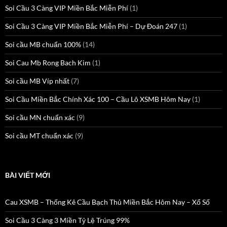
Soi Cầu 3 Càng VIP Miền Bắc Miễn Phí
(1)
Soi Cầu 3 Càng VIP Miền Bắc Miễn Phí – Dự Đoán 247
(1)
Soi cầu MB chuẩn 100%
(14)
Soi Cau Mb Rong Bach Kim
(1)
Soi cầu MB Víp nhất
(7)
Soi Cầu Miền Bắc Chính Xác 100 – Cầu Lô XSMB Hôm Nay
(1)
Soi cầu MN chuẩn xác
(9)
Soi cầu MT chuẩn xác
(9)
BÀI VIẾT MỚI
Cau XSMB – Thống Kê Cầu Bạch Thủ Miền Bắc Hôm Nay – Xổ Số
Soi Cầu 3 Càng 3 Miền Tỷ Lệ Trúng 99%