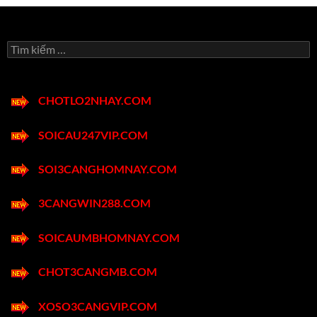
Tìm
kiếm
cho:
CHOTLO2NHAY.COM
SOICAU247VIP.COM
SOI3CANGHOMNAY.COM
3CANGWIN288.COM
SOICAUMBHOMNAY.COM
CHOT3CANGMB.COM
XOSO3CANGVIP.COM