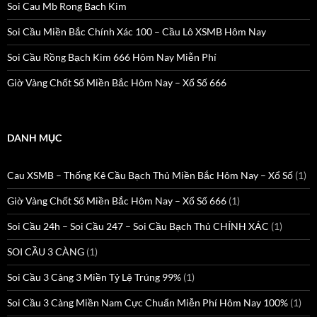
Soi Cau Mb Rong Bach Kim
Soi Cầu Miền Bắc Chính Xác 100 – Cầu Lô XSMB Hôm Nay
Soi Cầu Rồng Bạch Kim 666 Hôm Nay Miễn Phí
Giờ Vàng Chốt Số Miền Bắc Hôm Nay – Xổ Số 666
DANH MỤC
Cau XSMB – Thống Kê Cầu Bạch Thủ Miền Bắc Hôm Nay – Xổ Số
(1)
Giờ Vàng Chốt Số Miền Bắc Hôm Nay – Xổ Số 666
(1)
Soi Cầu 24h – Soi Cầu 247 – Soi Cầu Bạch Thủ CHÍNH XÁC
(1)
SOI CẦU 3 CÀNG
(1)
Soi Cầu 3 Càng 3 Miền Tỷ Lệ Trúng 99%
(1)
Soi Cầu 3 Càng Miền Nam Cực Chuẩn Miễn Phí Hôm Nay 100%
(1)