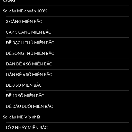
CÀNG
Soi cầu MB chuẩn 100%
3 CÀNG MIỀN BẮC
CẶP 3 CÀNG MIỀN BẮC
ĐỀ BẠCH THỦ MIỀN BẮC
ĐỀ SONG THỦ MIỀN BẮC
DÀN ĐỀ 4 SỐ MIỀN BẮC
DÀN ĐỀ 6 SỐ MIỀN BẮC
ĐỀ 8 SỐ MIỀN BẮC
ĐỀ 10 SỐ MIỀN BẮC
ĐỀ ĐẦU ĐUÔI MIỀN BẮC
Soi cầu MB Víp nhất
LÔ 2 NHÁY MIỀN BẮC