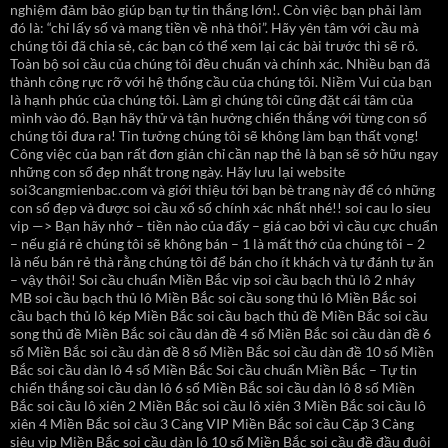
nghiệm đảm bảo giúp bạn tự tin thắng lớn!. Còn việc bạn phải làm
đó là: “chỉ lấy số và mang tiền về nhà thôi”. Hãy yên tâm với cầu mà
chúng tôi đã chia sẻ, các bạn có thể xem lại các bài trước thì sẽ rõ.
Toàn bộ soi cầu của chúng tôi đều chuẩn và chính xác. Nhiều bạn đã
thành công rực rỡ với hệ thống cầu của chúng tôi. Niềm Vui của bạn
là hạnh phúc của chúng tôi. Làm gì chúng tôi cũng đặt cái tâm của
mình vào đó. Bạn hãy thử và tận hưởng chiến thắng với từng con số
chúng tôi đưa ra! Tin tưởng chúng tôi sẽ không làm bạn thất vọng!
Công việc của bạn rất đơn giản chỉ cần nạp thẻ là bạn sẽ sở hữu ngay
những con số đẹp nhất trong ngày. Hãy lưu lại website
soi3cangmienbac.com và giới thiệu tới bạn bè trang này để có những
con số đẹp và được soi cầu xổ số chính xác nhất nhé!! soi cau lo sieu
vip —> Bạn hãy nhớ – tiền nào của đấy – giá cao bởi vì cầu cực chuẩn
– nếu giá rẻ chúng tôi sẽ không bán – 1 là mất thớ của chúng tôi – 2
là nếu bán rẻ thà rằng chúng tôi để bán cho ít khách và tự đánh tự ăn
– vậy thôi! Soi cầu chuẩn Miền Bắc vip soi cầu bạch thủ lô 2 nháy
MB soi cầu bạch thủ lô Miền Bắc soi cầu song thủ lô Miền Bắc soi
cầu bạch thủ lô kép Miền Bắc soi cầu bạch thủ đề Miền Bắc soi cầu
song thủ đề Miền Bắc soi cầu dàn đề 4 số Miền Bắc soi cầu dàn đề 6
số Miền Bắc soi cầu dàn đề 8 số Miền Bắc soi cầu dàn đề 10 số Miền
Bắc soi cầu dàn lô 4 số Miền Bắc Soi cầu chuẩn Miền Bắc – Tự tin
chiến thắng soi cầu dàn lô 6 số Miền Bắc soi cầu dàn lô 8 số Miền
Bắc soi cầu lô xiên 2 Miền Bắc soi cầu lô xiên 3 Miền Bắc soi cầu lô
xiên 4 Miền Bắc soi cầu 3 Càng VIP Miền Bắc soi cầu Cặp 3 Càng
siêu vip Miền Bắc soi cầu dàn lô 10 số Miền Bắc soi cầu đề đầu đuôi