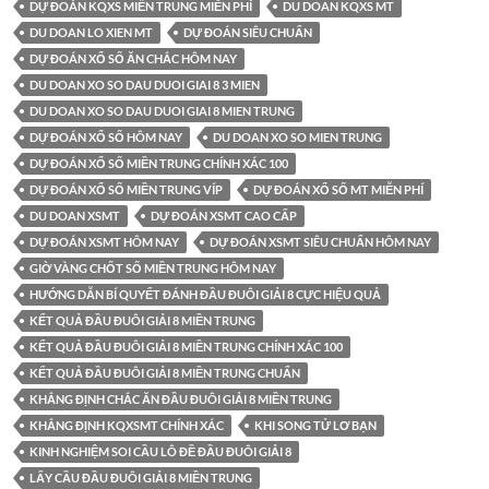
DỰ ĐOÁN KQXS MIỀN TRUNG MIỄN PHÍ
DU DOAN KQXS MT
DU DOAN LO XIEN MT
DỰ ĐOÁN SIÊU CHUẨN
DỰ ĐOÁN XỔ SỐ ĂN CHẮC HÔM NAY
DU DOAN XO SO DAU DUOI GIAI 8 3 MIEN
DU DOAN XO SO DAU DUOI GIAI 8 MIEN TRUNG
DỰ ĐOÁN XỔ SỐ HÔM NAY
DU DOAN XO SO MIEN TRUNG
DỰ ĐOÁN XỔ SỐ MIỀN TRUNG CHÍNH XÁC 100
DỰ ĐOÁN XỔ SỐ MIỀN TRUNG VÍP
DỰ ĐOÁN XỔ SỐ MT MIỄN PHÍ
DU DOAN XSMT
DỰ ĐOÁN XSMT CAO CẤP
DỰ ĐOÁN XSMT HÔM NAY
DỰ ĐOÁN XSMT SIÊU CHUẨN HÔM NAY
GIỜ VÀNG CHỐT SỐ MIỀN TRUNG HÔM NAY
HƯỚNG DẪN BÍ QUYẾT ĐÁNH ĐẦU ĐUÔI GIẢI 8 CỰC HIỆU QUẢ
KẾT QUẢ ĐẦU ĐUÔI GIẢI 8 MIỀN TRUNG
KẾT QUẢ ĐẦU ĐUÔI GIẢI 8 MIỀN TRUNG CHÍNH XÁC 100
KẾT QUẢ ĐẦU ĐUÔI GIẢI 8 MIỀN TRUNG CHUẨN
KHẲNG ĐỊNH CHẮC ĂN ĐẦU ĐUÔI GIẢI 8 MIỀN TRUNG
KHẲNG ĐỊNH KQXSMT CHÍNH XÁC
KHI SONG TỬ LƠ BẠN
KINH NGHIỆM SOI CẦU LÔ ĐỀ ĐẦU ĐUÔI GIẢI 8
LẤY CẦU ĐẦU ĐUÔI GIẢI 8 MIỀN TRUNG