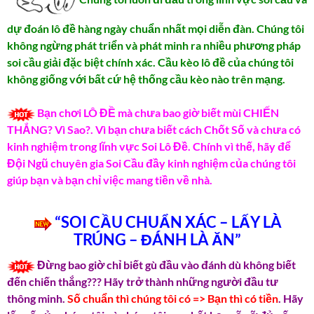
dự đoán lô đề hàng ngày chuẩn nhất mọi diễn đàn. Chúng tôi
không ngừng phát triển và phát minh ra nhiều phương pháp
soi cầu giải đặc biệt chính xác. Cầu kèo lô đề của chúng tôi
không giống với bất cứ hệ thống cầu kèo nào trên mạng.
Bạn chơi LÔ ĐỀ mà chưa bao giờ biết mùi CHIẾN
THẮNG? Vì Sao?. Vì bạn chưa biết cách Chốt Số và chưa có
kinh nghiệm trong lĩnh vực Soi Lô Đề. Chính vì thế, hãy để
Đội Ngũ chuyên gia Soi Cầu đầy kinh nghiệm của chúng tôi
giúp bạn và bạn chỉ việc mang tiền về nhà.
“SOI CẦU CHUẨN XÁC – LẤY LÀ
TRÚNG – ĐÁNH LÀ ĂN”
Đừng bao giờ chỉ biết gù đầu vào đánh dù không biết
đến chiến thắng??? Hãy trở thành những người đầu tư
thông minh.
Số chuẩn thì chúng tôi có => Bạn thì có tiền
. Hãy