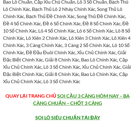
Bao Lô Chuẩn, Cặp Xỉu Chủ Chuẩn, Lô 3 Số Chuẩn, Bạch Thủ
Lô Chính Xác, Bạch Thủ Lô 2 Nháy Chính Xác, Song Thủ Lô
Chính Xác, Bạch Thủ Đề Chính Xác, Song Thủ Đề Chính Xác,
Đề 4 Số Chính Xác, Đề 6 Số Chính Xác, Đề 8 Số Chính Xác, Đề
10 Số Chính Xác, Lô 4 Số Chính Xác, Lô 6 Số Chính Xác, Lô 8 Số
Chính Xác, Lô Xiên 2 Chính Xác, Lô Xiên 3 Chính Xác, Lô Xiên 4
Chính Xác, 3 Càng Chính Xác, 3 Càng 2 Số Chính Xác, Lô 10 Số
Chính Xác, Đề Đầu Đuôi Chính Xác, Xỉu Chủ Chính Xác, Giải
Đặc Biệt Chính Xác, Giải 8 Chính Xác, Bao Lô Chính Xác, Cặp
Xỉu Chủ Chính Xác, Lô 3 Số Chính Xác, Xỉu Chủ Chính Xác, Giải
Đặc Biệt Chính Xác, Giải 8 Chính Xác, Bao Lô Chính Xác, Cặp
Xỉu Chủ Chính Xác, Lô 3 Số Chính Xác
QUAY LẠI TRANG CHỦ
SOI CẦU 3 CÀNG HÔM NAY – BA
CÀNG CHUẨN – CHỐT 3 CÀNG
SOI LÔ SIÊU CHUẨN TẠI ĐÂY