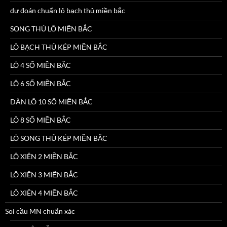
dự đoán chuẩn lô bạch thủ miền bắc
SONG THỦ LÔ MIỀN BẮC
LÔ BẠCH THỦ KÉP MIỀN BẮC
LÔ 4 SỐ MIỀN BẮC
LÔ 6 SỐ MIỀN BẮC
DÀN LÔ 10 SỐ MIỀN BẮC
LÔ 8 SỐ MIỀN BẮC
LÔ SONG THỦ KÉP MIỀN BẮC
LÔ XIÊN 2 MIỀN BẮC
LÔ XIÊN 3 MIỀN BẮC
LÔ XIÊN 4 MIỀN BẮC
Soi cầu MN chuẩn xác