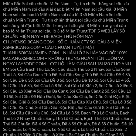
Miền Bắc Soi cầu chuẩn Miền Nam – Tự tin chiến thắng soi cầu xỉu
chủ Miền Nam soi cầu giải đặc biệt Miền Nam soi cầu giải 8 Miền
Nam soi cầu bao lô Miền Nam soi cầu lô 3 sô Miền Nam Soi cầu
chuẩn Miền Trung – Tự tin chiến thắng soi cầu xỉu chủ Miền Trung
soi cầu giải đặc biệt Miền Trung soi cầu giải 8 Miền Trung soi cầu
bao lô Miền Trung soi cầu lô 3 số Miền Trung TOP 5 WEB LẤY SỐ
CHUẨN HIỆN NAY – ĐỀ BẠCH THỦ HÔM NAY
CHUYENSOI3CANG.COM – SỐ CHUẨN CTY SOI CẦU 3 MIỀN
XSMB3CANG.COM – CẦU CHUẨN TUYỆT MẬT
THANHSOICAU3MIEN.COM – NHẬN LÔ 2 NHÁY VÀO BỜ 100%
BACANGXSMB.COM – KHÔNG TRÚNG HOÀN TIỀN LUÔN VÀ
NGAY LAYSODE.COM – CƠ HỘI LÀM GIÀU SAU 18H30 CHO ANH
EM Soi Cầu Bạch Thủ Lô, Soi Cầu Bạch Thủ Lô 2 Nháy, Soi Cầu Song
Thủ Lô, Soi Cầu Bạch Thủ Đề, Soi Cầu Song Thủ Đề, Soi Cầu Đề 4 Số,
Soi Cầu Đề 6 Số, Soi Cầu Đề 8 Số, Soi Cầu Đề 10 Số, Soi Cầu Lô 4 Số,
Soi Cầu Lô 6 Số, Soi Cầu Lô 8 Số, Soi Cầu Lô Xiên 2, Soi Cầu Lô Xiên 3,
Soi Cầu Lô Xiên 4 Soi Cầu Ba Càng, Soi Cầu Ba Càng 2 Số, Soi Cầu Lô
10 Số, Soi Cầu Đề Đầu Đuôi, Soi Cầu Xỉu Chủ, Soi Cầu Giải Đặc Biệt,
Soi Cầu Giải 8, Soi Cầu Bao Lô, Soi Cầu Cặp Xỉu Chủ, Soi Cầu Lô 3 Số,
Soi Cầu Xỉu Chủ, Soi Cầu Giải Đặc Biệt, Soi Cầu Giải 8, Soi Cầu Bao
Lô, Soi Cầu Cặp Xỉu Chủ, Soi Cầu Lô 3 Số, Bạch Thủ Lô Chuẩn, Bạch
Thủ Lô 2 Nháy Chuẩn, Song Thủ Lô Chuẩn, Bạch Thủ Đề Chuẩn, Song
Thủ Đề Chuẩn, Đề 4 Số Chuẩn, Đề 6 Số Chuẩn, Đề 8 Số Chuẩn, Đề 10
Số Chuẩn, Lô 4 Số Chuẩn, Lô 6 Số Chuẩn, Lô 8 Số Chuẩn, Lô Xiên 2
Chuẩn, Lô Xiên 3 Chuẩn, Lô Xiên 4 Ba Càng Chuẩn, Ba Càng 2 Số