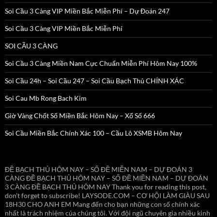
Soi Cầu 3 Càng VIP Miền Bắc Miễn Phí – Dự Đoán 247
Soi Cầu 3 Càng VIP Miền Bắc Miễn Phí
SOI CẦU 3 CÀNG
Soi Cầu 3 Càng Miền Nam Cực Chuẩn Miễn Phí Hôm Nay 100%
Soi Cầu 24h – Soi Cầu 247 – Soi Cầu Bạch Thủ CHÍNH XÁC
Soi Cau Mb Rong Bach Kim
Giờ Vàng Chốt Số Miền Bắc Hôm Nay – Xổ Số 666
Soi Cầu Miền Bắc Chính Xác 100 – Cầu Lô XSMB Hôm Nay
ĐỀ BẠCH THỦ HÔM NAY – SỐ ĐỀ MIỀN NAM – DỰ ĐOÁN 3
CÀNG ĐỀ BẠCH THỦ HÔM NAY – SỐ ĐỀ MIỀN NAM – DỰ ĐOÁN
3 CÀNG ĐỀ BẠCH THỦ HÔM NAY Thank you for reading this post,
don't forget to subscribe! LAYSODE.COM – CƠ HỘI LÀM GIÀU SAU
18H30 CHO ANH EM Mang đến cho bạn những con số chính xác
nhất là trách nhiệm của chúng tôi. Với đội ngũ chuyên gia nhiều kinh