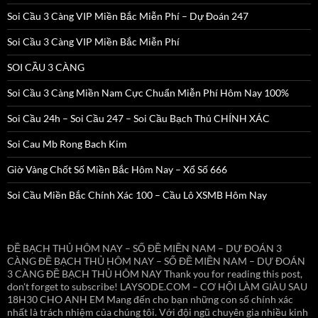
Soi Cầu 3 Càng VIP Miền Bắc Miễn Phí – Dự Đoán 247
Soi Cầu 3 Càng VIP Miền Bắc Miễn Phí
SOI CẦU 3 CÀNG
Soi Cầu 3 Càng Miền Nam Cực Chuẩn Miễn Phí Hôm Nay 100%
Soi Cầu 24h – Soi Cầu 247 – Soi Cầu Bạch Thủ CHÍNH XÁC
Soi Cau Mb Rong Bach Kim
Giờ Vàng Chốt Số Miền Bắc Hôm Nay – Xổ Số 666
Soi Cầu Miền Bắc Chính Xác 100 – Cầu Lô XSMB Hôm Nay
ĐỀ BẠCH THỦ HÔM NAY – SỐ ĐỀ MIỀN NAM – DỰ ĐOÁN 3
CÀNG ĐỀ BẠCH THỦ HÔM NAY – SỐ ĐỀ MIỀN NAM – DỰ ĐOÁN
3 CÀNG ĐỀ BẠCH THỦ HÔM NAY Thank you for reading this post,
don't forget to subscribe! LAYSODE.COM – CƠ HỘI LÀM GIÀU SAU
18H30 CHO ANH EM Mang đến cho bạn những con số chính xác
nhất là trách nhiệm của chúng tôi. Với đội ngũ chuyên gia nhiều kinh