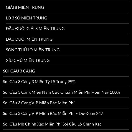
GIẢI 8 MIỀN TRUNG
LÔ 3 SỐ MIỀN TRUNG
ĐẦU ĐUÔI GIẢI 8 MIỀN TRUNG
ĐẦU ĐUÔI MIỀN TRUNG
SONG THỦ LÔ MIỀN TRUNG
XÍU CHỦ MIỀN TRUNG
SOI CẦU 3 CÀNG
Soi Cầu 3 Càng 3 Miền Tỷ Lệ Trúng 99%
Soi Cầu 3 Càng Miền Nam Cực Chuẩn Miễn Phí Hôm Nay 100%
Soi Cầu 3 Càng VIP Miền Bắc Miễn Phí
Soi Cầu 3 Càng VIP Miền Bắc Miễn Phí – Dự Đoán 247
Soi Cầu Mb Chính Xác Miễn Phí Soi Cầu Lô Chính Xác