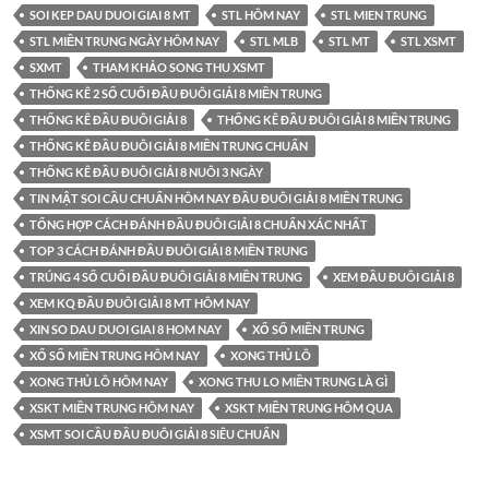
SOI KEP DAU DUOI GIAI 8 MT
STL HÔM NAY
STL MIEN TRUNG
STL MIỀN TRUNG NGÀY HÔM NAY
STL MLB
STL MT
STL XSMT
SXMT
THAM KHẢO SONG THU XSMT
THỐNG KÊ 2 SỐ CUỐI ĐẦU ĐUÔI GIẢI 8 MIỀN TRUNG
THỐNG KÊ ĐẦU ĐUÔI GIẢI 8
THỐNG KÊ ĐẦU ĐUÔI GIẢI 8 MIỀN TRUNG
THỐNG KÊ ĐẦU ĐUÔI GIẢI 8 MIỀN TRUNG CHUẨN
THỐNG KÊ ĐẦU ĐUÔI GIẢI 8 NUÔI 3 NGÀY
TIN MẬT SOI CẦU CHUẨN HÔM NAY ĐẦU ĐUÔI GIẢI 8 MIỀN TRUNG
TỔNG HỢP CÁCH ĐÁNH ĐẦU ĐUÔI GIẢI 8 CHUẨN XÁC NHẤT
TOP 3 CÁCH ĐÁNH ĐẦU ĐUÔI GIẢI 8 MIỀN TRUNG
TRÚNG 4 SỐ CUỐI ĐẦU ĐUÔI GIẢI 8 MIỀN TRUNG
XEM ĐẦU ĐUÔI GIẢI 8
XEM KQ ĐẦU ĐUÔI GIẢI 8 MT HÔM NAY
XIN SO DAU DUOI GIAI 8 HOM NAY
XỔ SỐ MIỀN TRUNG
XỔ SỐ MIỀN TRUNG HÔM NAY
XONG THỦ LÔ
XONG THỦ LÔ HÔM NAY
XONG THU LO MIỀN TRUNG LÀ GÌ
XSKT MIỀN TRUNG HÔM NAY
XSKT MIỀN TRUNG HÔM QUA
XSMT SOI CẦU ĐẦU ĐUÔI GIẢI 8 SIÊU CHUẨN