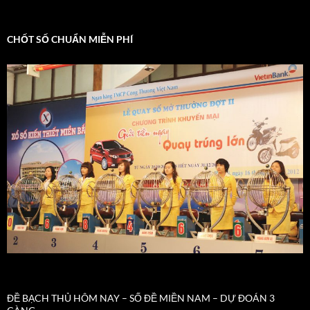
CHỐT SỐ CHUẨN MIỄN PHÍ
ĐỀ BẠCH THỦ HÔM NAY – SỐ ĐỀ MIỀN NAM – DỰ ĐOÁN 3