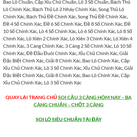
Bao Lô Chuẩn, Cặp Xỉu Chủ Chuẩn, Lô 3 Số Chuẩn, Bạch Thủ
Lô Chính Xác, Bạch Thủ Lô 2 Nháy Chính Xác, Song Thủ Lô
Chính Xác, Bạch Thủ Đề Chính Xác, Song Thủ Đề Chính Xác,
Đề 4 Số Chính Xác, Đề 6 Số Chính Xác, Đề 8 Số Chính Xác, Đề
10 Số Chính Xác, Lô 4 Số Chính Xác, Lô 6 Số Chính Xác, Lô 8 Số
Chính Xác, Lô Xiên 2 Chính Xác, Lô Xiên 3 Chính Xác, Lô Xiên 4
Chính Xác, 3 Càng Chính Xác, 3 Càng 2 Số Chính Xác, Lô 10 Số
Chính Xác, Đề Đầu Đuôi Chính Xác, Xỉu Chủ Chính Xác, Giải
Đặc Biệt Chính Xác, Giải 8 Chính Xác, Bao Lô Chính Xác, Cặp
Xỉu Chủ Chính Xác, Lô 3 Số Chính Xác, Xỉu Chủ Chính Xác, Giải
Đặc Biệt Chính Xác, Giải 8 Chính Xác, Bao Lô Chính Xác, Cặp
Xỉu Chủ Chính Xác, Lô 3 Số Chính Xác
QUAY LẠI TRANG CHỦ
SOI CẦU 3 CÀNG HÔM NAY – BA
CÀNG CHUẨN – CHỐT 3 CÀNG
SOI LÔ SIÊU CHUẨN TẠI ĐÂY