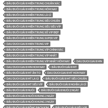
ĐẦU ĐUÔI GIẢI 8 MIỀN TRUNG CHUẨN XÁC
ĐẦU ĐUÔI GIẢI 8 MIỀN TRUNG HÔM NAY
ĐẦU ĐUÔI GIẢI 8 MIỀN TRUNG LÀ GÌ
ĐẦU ĐUÔI GIẢI 8 MIỀN TRUNG SIÊU CHUẨN
ĐẦU ĐUÔI GIẢI 8 MIỀN TRUNG SIÊU SIÊU VÍP
ĐẦU ĐUÔI GIẢI 8 MIỀN TRUNG SỐ VIP ĐẸP
ĐẦU ĐUÔI GIẢI 8 MIỀN TRUNG SUPER VIP
DAU DUOI GIAI 8 MIEN TRUNG VIP
ĐẦU ĐUÔI GIẢI 8 MIỀN TRUNG VÍP CHÍNH XÁC
ĐẦU ĐUÔI GIẢI 8 MIỀN TRUNG VÍP NHẤT
ĐẦU ĐUÔI GIẢI 8 MIỀN TRUNG VÍP NHẤT HÔM NAY
DAU DUOI GIAI 8 MN
DAU DUOI GIAI 8 MN HOM NAY
ĐẦU ĐUÔI GIẢI 8 MT
ĐẦU ĐUÔI GIẢI 8 MT ĂN TO
DAU DUOI GIAI 8 MT HOM NAY
DAU DUOI GIAI 8 MT LA GI
ĐẦU ĐUÔI GIẢI 8 MT SIÊU CHUẨN
ĐẦU ĐUÔI GIẢI 8 MT SIÊU VÍP
ĐẦU ĐUÔI GIẢI 8 NGHĨA LÀ GÌ
ĐẦU ĐUÔI GIẢI 8 NUÔI
ĐẦU ĐUÔI GIẢI 8 NUÔI 2 NGÀY
ĐẦU ĐUÔI GIẢI 8 NUÔI KHUNG 2 NGÀY
ĐẦU ĐUÔI GIẢI 8 NUÔI KHUNG 3 NGÀY
ĐẦU ĐUÔI GIẢI 8 RỒNG BẠCH KIM
ĐẦU ĐUÔI GIẢI 8 SIÊU VIP