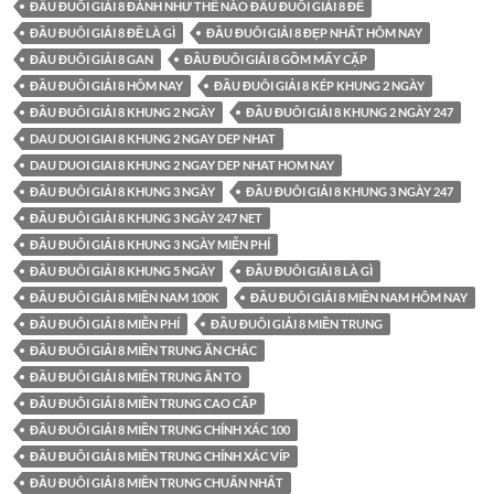
ĐẦU ĐUÔI GIẢI 8 ĐÁNH NHƯ THẾ NÀO ĐẦU ĐUÔI GIẢI 8 ĐỀ
ĐẦU ĐUÔI GIẢI 8 ĐỀ LÀ GÌ
ĐẦU ĐUÔI GIẢI 8 ĐẸP NHẤT HÔM NAY
ĐẦU ĐUÔI GIẢI 8 GAN
ĐẦU ĐUÔI GIẢI 8 GỒM MẤY CẶP
ĐẦU ĐUÔI GIẢI 8 HÔM NAY
ĐẦU ĐUÔI GIẢI 8 KÉP KHUNG 2 NGÀY
ĐẦU ĐUÔI GIẢI 8 KHUNG 2 NGÀY
ĐẦU ĐUÔI GIẢI 8 KHUNG 2 NGÀY 247
DAU DUOI GIAI 8 KHUNG 2 NGAY DEP NHAT
DAU DUOI GIAI 8 KHUNG 2 NGAY DEP NHAT HOM NAY
ĐẦU ĐUÔI GIẢI 8 KHUNG 3 NGÀY
ĐẦU ĐUÔI GIẢI 8 KHUNG 3 NGÀY 247
ĐẦU ĐUÔI GIẢI 8 KHUNG 3 NGÀY 247 NET
ĐẦU ĐUÔI GIẢI 8 KHUNG 3 NGÀY MIỄN PHÍ
ĐẦU ĐUÔI GIẢI 8 KHUNG 5 NGÀY
ĐẦU ĐUÔI GIẢI 8 LÀ GÌ
ĐẦU ĐUÔI GIẢI 8 MIỀN NAM 100K
ĐẦU ĐUÔI GIẢI 8 MIỀN NAM HÔM NAY
ĐẦU ĐUÔI GIẢI 8 MIỄN PHÍ
ĐẦU ĐUÔI GIẢI 8 MIỀN TRUNG
ĐẦU ĐUÔI GIẢI 8 MIỀN TRUNG ĂN CHẮC
ĐẦU ĐUÔI GIẢI 8 MIỀN TRUNG ĂN TO
ĐẦU ĐUÔI GIẢI 8 MIỀN TRUNG CAO CẤP
ĐẦU ĐUÔI GIẢI 8 MIỀN TRUNG CHÍNH XÁC 100
ĐẦU ĐUÔI GIẢI 8 MIỀN TRUNG CHÍNH XÁC VÍP
ĐẦU ĐUÔI GIẢI 8 MIỀN TRUNG CHUẨN NHẤT