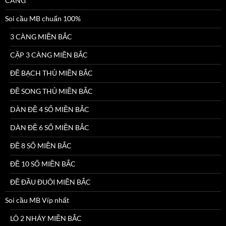
CÀNG
Soi cầu MB chuẩn 100%
3 CÀNG MIỀN BẮC
CẶP 3 CÀNG MIỀN BẮC
ĐỀ BẠCH THỦ MIỀN BẮC
ĐỀ SONG THỦ MIỀN BẮC
DÀN ĐỀ 4 SỐ MIỀN BẮC
DÀN ĐỀ 6 SỐ MIỀN BẮC
ĐỀ 8 SỐ MIỀN BẮC
ĐỀ 10 SỐ MIỀN BẮC
ĐỀ ĐẦU ĐUÔI MIỀN BẮC
Soi cầu MB Víp nhất
LÔ 2 NHÁY MIỀN BẮC