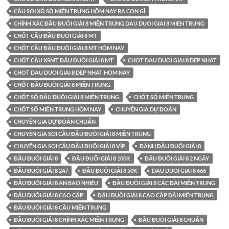
CẦU SOI XỔ SỐ MIỀN TRUNG HÔM NAY RA CON GÌ
CHÍNH XÁC ĐẦU ĐUÔI GIẢI 8 MIỀN TRUNG DAU DUOI GIAI 8 MIEN TRUNG
CHỐT CẦU ĐẦU ĐUÔI GIẢI 8 MT
CHỐT CẦU ĐẦU ĐUÔI GIẢI 8 MT HÔM NAY
CHỐT CẦU XSMT ĐẦU ĐUÔI GIẢI 8 MT
CHOT DAU DUOI GIAI 8 DEP NHAT
CHOT DAU DUOI GIAI 8 DEP NHAT HOM NAY
CHỐT ĐẦU ĐUÔI GIẢI 8 MIỀN TRUNG
CHỐT SỐ ĐẦU ĐUÔI GIẢI 8 MIỀN TRUNG
CHỐT SỐ MIỀN TRUNG
CHỐT SỐ MIỀN TRUNG HÔM NAY
CHUYÊN GIA DỰ ĐOÁN
CHUYÊN GIA DỰ ĐOÁN CHUẨN
CHUYÊN GIA SOI CẦU ĐẦU ĐUÔI GIẢI 8 MIỀN TRUNG
CHUYÊN GIA SOI CẦU ĐẦU ĐUÔI GIẢI 8 VÍP
ĐÁNH ĐẦU ĐUÔI GIẢI 8
ĐẦU ĐUÔI GIẢI 8
ĐẦU ĐUÔI GIẢI 8 100K
ĐẦU ĐUÔI GIẢI 8 2 NGÀY
ĐẦU ĐUÔI GIẢI 8 247
ĐẦU ĐUÔI GIẢI 8 50K
DAU DUOI GIAI 8 666
ĐẦU ĐUÔI GIẢI 8 AN BAO NHIÊU
ĐẦU ĐUÔI GIẢI 8 CÁC ĐÀI MIỀN TRUNG
ĐẦU ĐUÔI GIẢI 8 CAO CẤP
ĐẦU ĐUÔI GIẢI 8 CAO CẤP ĐÀI MIỀN TRUNG
ĐẦU ĐUÔI GIẢI 8 CẦU MIỀN TRUNG
ĐẦU ĐUÔI GIẢI 8 CHÍNH XÁC MIỀN TRUNG
ĐẦU ĐUÔI GIẢI 8 CHUẨN