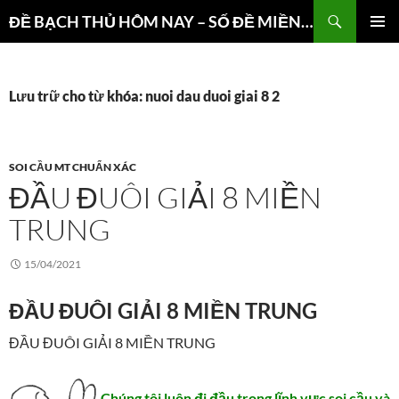
Chuyển
Tìm
ĐỀ BẠCH THỦ HÔM NAY – SỐ ĐỀ MIỀN NAM – DỰ ĐOÁN 3 CÀNG
đến
kiếm
TRÌNH
nội
ĐƠN CƠ
dung
SỞ
Lưu trữ cho từ khóa: nuoi dau duoi giai 8 2
SOI CẦU MT CHUẨN XÁC
ĐẦU ĐUÔI GIẢI 8 MIỀN
TRUNG
15/04/2021
ĐẦU ĐUÔI GIẢI 8 MIỀN TRUNG
ĐẦU ĐUÔI GIẢI 8 MIỀN TRUNG
Chúng tôi luôn đi đầu trong lĩnh vực soi cầu và