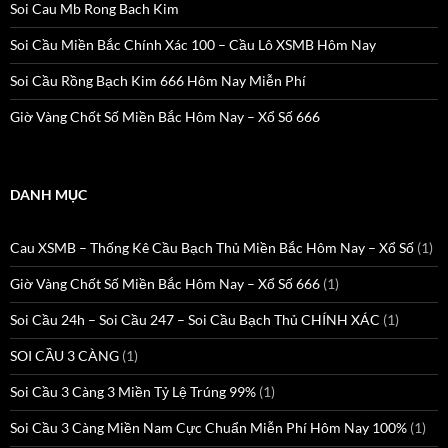
Soi Cau Mb Rong Bach Kim
Soi Cầu Miền Bắc Chính Xác 100 – Cầu Lô XSMB Hôm Nay
Soi Cầu Rồng Bạch Kim 666 Hôm Nay Miễn Phí
Giờ Vàng Chốt Số Miền Bắc Hôm Nay – Xổ Số 666
DANH MỤC
Cau XSMB – Thống Kê Cầu Bạch Thủ Miền Bắc Hôm Nay – Xổ Số
(1)
Giờ Vàng Chốt Số Miền Bắc Hôm Nay – Xổ Số 666
(1)
Soi Cầu 24h – Soi Cầu 247 – Soi Cầu Bạch Thủ CHÍNH XÁC
(1)
SOI CẦU 3 CÀNG
(1)
Soi Cầu 3 Càng 3 Miền Tỷ Lệ Trúng 99%
(1)
Soi Cầu 3 Càng Miền Nam Cực Chuẩn Miễn Phí Hôm Nay 100%
(1)