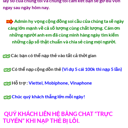
lấy số của chúng tôi và chúng tôi cam kết bạn sẽ gỡ đủ vốn
ngay sau ngày hôm nay.
Admin hy vọng cộng đồng soi cầu của chúng ta sẽ ngày
càng lớn mạnh về cả số lượng cùng chất lượng. Cám ơn
những người anh em đã cùng mình hàng ngày tìm kiếm
những cặp số thật chuẩn và chia sẻ cùng mọi người.
Các bạn có thể nạp thẻ vào tất
cả thời gian
Có thể nạp cộng dồn thẻ
(Ví dụ 5 cái 100k thì nạp 5 lần)
Hỗ trợ :
Viettel, Mobiphone, Vinaphone
Chúc quý khách thắng lớn mỗi ngày!
QUÝ KHÁCH LIÊN HỆ BẰNG CHAT “TRỰC
TUYẾN” KHI NẠP THẺ BỊ LỖI.