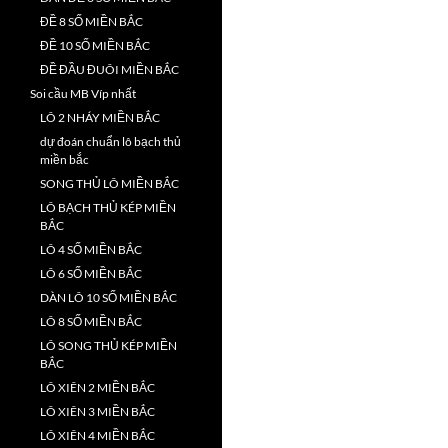
ĐỀ 8 SỐ MIỀN BẮC
ĐỀ 10 SỐ MIỀN BẮC
ĐỀ ĐẦU ĐUÔI MIỀN BẮC
Soi cầu MB Víp nhất
LÔ 2 NHÁY MIỀN BẮC
dự đoán chuẩn lô bạch thủ
miền bắc
SONG THỦ LÔ MIỀN BẮC
LÔ BẠCH THỦ KÉP MIỀN
BẮC
LÔ 4 SỐ MIỀN BẮC
LÔ 6 SỐ MIỀN BẮC
DÀN LÔ 10 SỐ MIỀN BẮC
LÔ 8 SỐ MIỀN BẮC
LÔ SONG THỦ KÉP MIỀN
BẮC
LÔ XIÊN 2 MIỀN BẮC
LÔ XIÊN 3 MIỀN BẮC
LÔ XIÊN 4 MIỀN BẮC