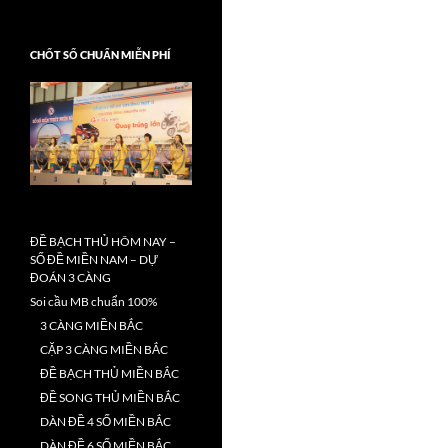
CHỐT SỐ CHUẨN MIỄN PHÍ
ĐỀ BẠCH THỦ HÔM NAY –
SỐ ĐỀ MIỀN NAM – DỰ
ĐOÁN 3 CÀNG
Soi cầu MB chuẩn 100%
3 CÀNG MIỀN BẮC
CẶP 3 CÀNG MIỀN BẮC
ĐỀ BẠCH THỦ MIỀN BẮC
ĐỀ SONG THỦ MIỀN BẮC
DÀN ĐỀ 4 SỐ MIỀN BẮC
DÀN ĐỀ 6 SỐ MIỀN BẮC