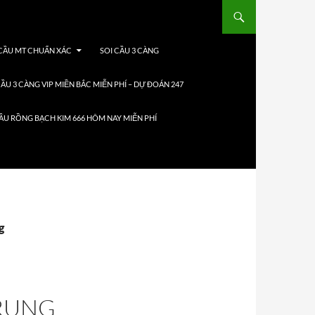
 CẦU MT CHUẨN XÁC
SOI CẦU 3 CÀNG
CẦU 3 CÀNG VIP MIỀN BẮC MIỄN PHÍ – DỰ ĐOÁN 247
CẦU RỒNG BẠCH KIM 666 HÔM NAY MIỄN PHÍ
g
TRUNG