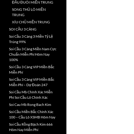
ĐẦU ĐUÔI MIỀN TRUNG
SONG THỦ LÔ MIỀN
TRUNG
XÍU CHỦ MIỀN TRUNG
SOI CẦU 3 CÀNG
Soi Cầu 3 Càng 3 Miền Tỷ Lệ
Trúng 99%
Soi Cầu 3 Càng Miền Nam Cực
Chuẩn Miễn Phí Hôm Nay
100%
Soi Cầu 3 Càng VIP Miền Bắc
Miễn Phí
Soi Cầu 3 Càng VIP Miền Bắc
Miễn Phí – Dự Đoán 247
Soi Cầu Mb Chính Xác Miễn
Phí Soi Cầu Lô Chính Xác
Soi Cau Mb Rong Bach Kim
Soi Cầu Miền Bắc Chính Xác
100 – Cầu Lô XSMB Hôm Nay
Soi Cầu Rồng Bạch Kim 666
Hôm Nay Miễn Phí