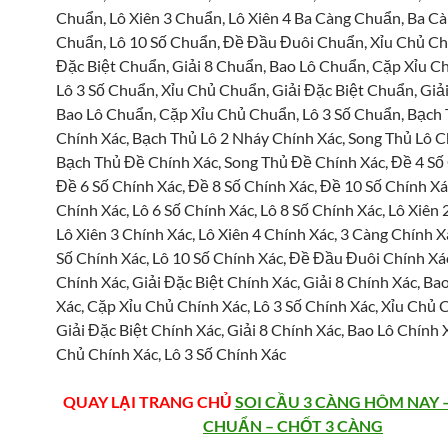
Chuẩn, Lô Xiên 3 Chuẩn, Lô Xiên 4 Ba Càng Chuẩn, Ba Cà
Chuẩn, Lô 10 Số Chuẩn, Đề Đầu Đuôi Chuẩn, Xỉu Chủ Ch
Đặc Biệt Chuẩn, Giải 8 Chuẩn, Bao Lô Chuẩn, Cặp Xỉu C
Lô 3 Số Chuẩn, Xỉu Chủ Chuẩn, Giải Đặc Biệt Chuẩn, Giả
Bao Lô Chuẩn, Cặp Xỉu Chủ Chuẩn, Lô 3 Số Chuẩn, Bạch 
Chính Xác, Bạch Thủ Lô 2 Nháy Chính Xác, Song Thủ Lô C
Bạch Thủ Đề Chính Xác, Song Thủ Đề Chính Xác, Đề 4 Số 
Đề 6 Số Chính Xác, Đề 8 Số Chính Xác, Đề 10 Số Chính Xác
Chính Xác, Lô 6 Số Chính Xác, Lô 8 Số Chính Xác, Lô Xiên 
Lô Xiên 3 Chính Xác, Lô Xiên 4 Chính Xác, 3 Càng Chính X
Số Chính Xác, Lô 10 Số Chính Xác, Đề Đầu Đuôi Chính Xá
Chính Xác, Giải Đặc Biệt Chính Xác, Giải 8 Chính Xác, Ba
Xác, Cặp Xỉu Chủ Chính Xác, Lô 3 Số Chính Xác, Xỉu Chủ 
Giải Đặc Biệt Chính Xác, Giải 8 Chính Xác, Bao Lô Chính 
Chủ Chính Xác, Lô 3 Số Chính Xác
QUAY LẠI TRANG CHỦ
SOI CẦU 3 CÀNG HÔM NAY 
CHUẨN – CHỐT 3 CÀNG