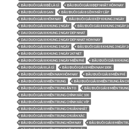
ĐẦU ĐUÔI GIẢI 8 ĐỀ LÀ GÌ
ĐẦU ĐUÔI GIẢI 8 ĐẸP NHẤT HÔM NAY
ĐẦU ĐUÔI GIẢI 8 GAN
ĐẦU ĐUÔI GIẢI 8 GỒM MẤY CẶP
ĐẦU ĐUÔI GIẢI 8 HÔM NAY
ĐẦU ĐUÔI GIẢI 8 KÉP KHUNG 2 NGÀY
ĐẦU ĐUÔI GIẢI 8 KHUNG 2 NGÀY
ĐẦU ĐUÔI GIẢI 8 KHUNG 2 NGÀY 2
DAU DUOI GIAI 8 KHUNG 2 NGAY DEP NHAT
DAU DUOI GIAI 8 KHUNG 2 NGAY DEP NHAT HOM NAY
ĐẦU ĐUÔI GIẢI 8 KHUNG 3 NGÀY
ĐẦU ĐUÔI GIẢI 8 KHUNG 3 NGÀY 2
ĐẦU ĐUÔI GIẢI 8 KHUNG 3 NGÀY 247 NET
ĐẦU ĐUÔI GIẢI 8 KHUNG 3 NGÀY MIỄN PHÍ
ĐẦU ĐUÔI GIẢI 8 KHUNG
ĐẦU ĐUÔI GIẢI 8 LÀ GÌ
ĐẦU ĐUÔI GIẢI 8 MIỀN NAM 100K
ĐẦU ĐUÔI GIẢI 8 MIỀN NAM HÔM NAY
ĐẦU ĐUÔI GIẢI 8 MIỄN PHÍ
ĐẦU ĐUÔI GIẢI 8 MIỀN TRUNG
ĐẦU ĐUÔI GIẢI 8 MIỀN TRUNG ĂN C
ĐẦU ĐUÔI GIẢI 8 MIỀN TRUNG ĂN TO
ĐẦU ĐUÔI GIẢI 8 MIỀN TRUN
ĐẦU ĐUÔI GIẢI 8 MIỀN TRUNG CHÍNH XÁC 100
ĐẦU ĐUÔI GIẢI 8 MIỀN TRUNG CHÍNH XÁC VÍP
ĐẦU ĐUÔI GIẢI 8 MIỀN TRUNG CHUẨN NHẤT
ĐẦU ĐUÔI GIẢI 8 MIỀN TRUNG CHUẨN XÁC
ĐẦU ĐUÔI GIẢI 8 MIỀN TRUNG HÔM NAY
ĐẦU ĐUÔI GIẢI 8 MIỀN TR