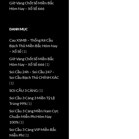
Giờ Vàng Chốt Số Miền Bắc
Hôm Nay – Xổ Số 666
DANH MỤC
Cau XSMB – Thống Kê Cầu
Bạch Thủ Miền Bắc Hôm Nay
– Xổ Số
(1)
Giờ Vàng Chốt Số Miền Bắc
Hôm Nay – Xổ Số 666
(1)
Soi Cầu 24h – Soi Cầu 247 –
Soi Cầu Bạch Thủ CHÍNH XÁC
(1)
SOI CẦU 3 CÀNG
(1)
Soi Cầu 3 Càng 3 Miền Tỷ Lệ
Trúng 99%
(1)
Soi Cầu 3 Càng Miền Nam Cực
Chuẩn Miễn Phí Hôm Nay
100%
(1)
Soi Cầu 3 Càng VIP Miền Bắc
Miễn Phí
(1)