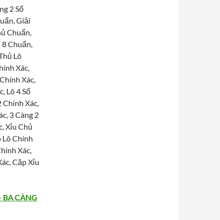
ng 2 Số
uẩn, Giải
hủ Chuẩn,
i 8 Chuẩn,
Thủ Lô
hính Xác,
Chính Xác,
, Lô 4 Số
2 Chính Xác,
ác, 3 Càng 2
c, Xỉu Chủ
o Lô Chính
Chính Xác,
Xác, Cặp Xỉu
– BA CÀNG