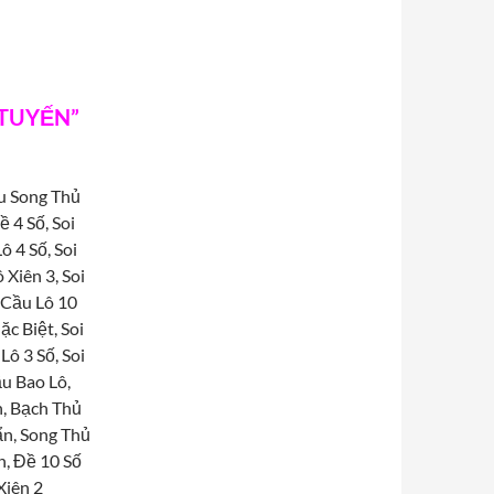
 TUYẾN”
ầu Song Thủ
 4 Số, Soi
ô 4 Số, Soi
 Xiên 3, Soi
 Cầu Lô 10
ặc Biệt, Soi
Lô 3 Số, Soi
ầu Bao Lô,
n, Bạch Thủ
n, Song Thủ
n, Đề 10 Số
Xiên 2