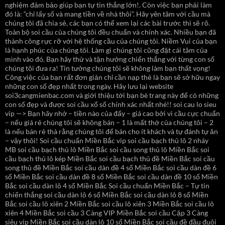
nghiệm đảm bảo giúp bạn tự tin thắng lớn!. Còn việc bạn phải làm
đó là: “chỉ lấy số và mang tiền về nhà thôi”. Hãy yên tâm với cầu mà
chúng tôi đã chia sẻ, các bạn có thể xem lại các bài trước thì sẽ rõ.
Toàn bộ soi cầu của chúng tôi đều chuẩn và chính xác. Nhiều bạn đã
thành công rực rỡ với hệ thống cầu của chúng tôi. Niềm Vui của bạn
là hạnh phúc của chúng tôi. Làm gì chúng tôi cũng đặt cái tâm của
mình vào đó. Bạn hãy thử và tận hưởng chiến thắng với từng con số
chúng tôi đưa ra! Tin tưởng chúng tôi sẽ không làm bạn thất vọng!
Công việc của bạn rất đơn giản chỉ cần nạp thẻ là bạn sẽ sở hữu ngay
những con số đẹp nhất trong ngày. Hãy lưu lại website
soi3cangmienbac.com và giới thiệu tới bạn bè trang này để có những
con số đẹp và được soi cầu xổ số chính xác nhất nhé!! soi cau lo sieu
vip —> Bạn hãy nhớ – tiền nào của đấy – giá cao bởi vì cầu cực chuẩn
– nếu giá rẻ chúng tôi sẽ không bán – 1 là mất thớ của chúng tôi – 2
là nếu bán rẻ thà rằng chúng tôi để bán cho ít khách và tự đánh tự ăn
– vậy thôi! Soi cầu chuẩn Miền Bắc vip soi cầu bạch thủ lô 2 nháy
MB soi cầu bạch thủ lô Miền Bắc soi cầu song thủ lô Miền Bắc soi
cầu bạch thủ lô kép Miền Bắc soi cầu bạch thủ đề Miền Bắc soi cầu
song thủ đề Miền Bắc soi cầu dàn đề 4 số Miền Bắc soi cầu dàn đề 6
số Miền Bắc soi cầu dàn đề 8 số Miền Bắc soi cầu dàn đề 10 số Miền
Bắc soi cầu dàn lô 4 số Miền Bắc Soi cầu chuẩn Miền Bắc – Tự tin
chiến thắng soi cầu dàn lô 6 số Miền Bắc soi cầu dàn lô 8 số Miền
Bắc soi cầu lô xiên 2 Miền Bắc soi cầu lô xiên 3 Miền Bắc soi cầu lô
xiên 4 Miền Bắc soi cầu 3 Càng VIP Miền Bắc soi cầu Cặp 3 Càng
siêu vip Miền Bắc soi cầu dàn lô 10 số Miền Bắc soi cầu đề đầu đuôi