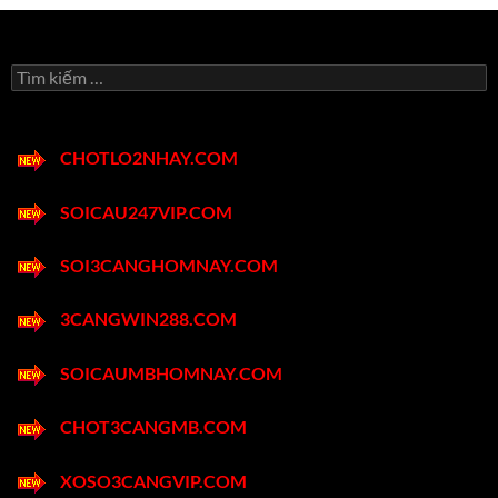
Tìm
kiếm
cho:
CHOTLO2NHAY.COM
SOICAU247VIP.COM
SOI3CANGHOMNAY.COM
3CANGWIN288.COM
SOICAUMBHOMNAY.COM
CHOT3CANGMB.COM
XOSO3CANGVIP.COM