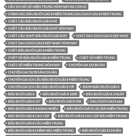
CẦU SOI XỔ SỐ MIỀN TRUNG HÔM NAY RA CON GÌ
CHÍNH XÁC ĐẦU ĐUÔI GIẢI 8 MIỀN TRUNG DAU DUOI GIAI 8 MIEN TRUNG
CHỐT CẦU ĐẦU ĐUÔI GIẢI 8 MT
CHỐT CẦU ĐẦU ĐUÔI GIẢI 8 MT HÔM NAY
CHỐT CẦU XSMT ĐẦU ĐUÔI GIẢI 8 MT
CHOT DAU DUOI GIAI 8 DEP NHAT
CHOT DAU DUOI GIAI 8 DEP NHAT HOM NAY
CHỐT ĐẦU ĐUÔI GIẢI 8 MIỀN TRUNG
CHỐT SỐ ĐẦU ĐUÔI GIẢI 8 MIỀN TRUNG
CHỐT SỐ MIỀN TRUNG
CHỐT SỐ MIỀN TRUNG HÔM NAY
CHUYÊN GIA DỰ ĐOÁN
CHUYÊN GIA DỰ ĐOÁN CHUẨN
CHUYÊN GIA SOI CẦU ĐẦU ĐUÔI GIẢI 8 MIỀN TRUNG
CHUYÊN GIA SOI CẦU ĐẦU ĐUÔI GIẢI 8 VÍP
ĐÁNH ĐẦU ĐUÔI GIẢI 8
ĐẦU ĐUÔI GIẢI 8
ĐẦU ĐUÔI GIẢI 8 100K
ĐẦU ĐUÔI GIẢI 8 2 NGÀY
ĐẦU ĐUÔI GIẢI 8 247
ĐẦU ĐUÔI GIẢI 8 50K
DAU DUOI GIAI 8 666
ĐẦU ĐUÔI GIẢI 8 AN BAO NHIÊU
ĐẦU ĐUÔI GIẢI 8 CÁC ĐÀI MIỀN TRUNG
ĐẦU ĐUÔI GIẢI 8 CAO CẤP
ĐẦU ĐUÔI GIẢI 8 CAO CẤP ĐÀI MIỀN TRUNG
ĐẦU ĐUÔI GIẢI 8 CẦU MIỀN TRUNG
ĐẦU ĐUÔI GIẢI 8 CHÍNH XÁC MIỀN TRUNG
ĐẦU ĐUÔI GIẢI 8 CHUẨN