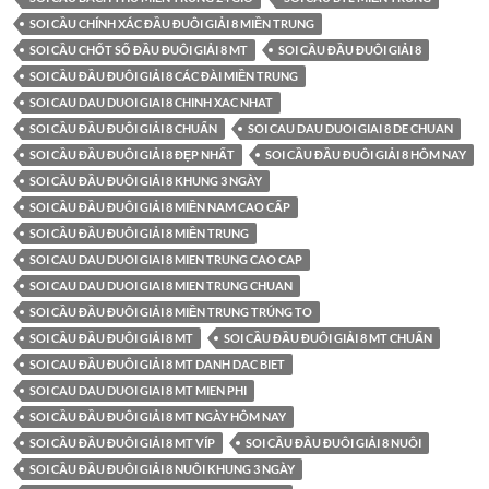
SOI CẦU CHÍNH XÁC ĐẦU ĐUÔI GIẢI 8 MIỀN TRUNG
SOI CẦU CHỐT SỐ ĐẦU ĐUÔI GIẢI 8 MT
SOI CẦU ĐẦU ĐUÔI GIẢI 8
SOI CẦU ĐẦU ĐUÔI GIẢI 8 CÁC ĐÀI MIỀN TRUNG
SOI CAU DAU DUOI GIAI 8 CHINH XAC NHAT
SOI CẦU ĐẦU ĐUÔI GIẢI 8 CHUẨN
SOI CAU DAU DUOI GIAI 8 DE CHUAN
SOI CẦU ĐẦU ĐUÔI GIẢI 8 ĐẸP NHẤT
SOI CẦU ĐẦU ĐUÔI GIẢI 8 HÔM NAY
SOI CẦU ĐẦU ĐUÔI GIẢI 8 KHUNG 3 NGÀY
SOI CẦU ĐẦU ĐUÔI GIẢI 8 MIỀN NAM CAO CẤP
SOI CẦU ĐẦU ĐUÔI GIẢI 8 MIỀN TRUNG
SOI CAU DAU DUOI GIAI 8 MIEN TRUNG CAO CAP
SOI CAU DAU DUOI GIAI 8 MIEN TRUNG CHUAN
SOI CẦU ĐẦU ĐUÔI GIẢI 8 MIỀN TRUNG TRÚNG TO
SOI CẦU ĐẦU ĐUÔI GIẢI 8 MT
SOI CẦU ĐẦU ĐUÔI GIẢI 8 MT CHUẨN
SOI CAU ĐẦU ĐUÔI GIẢI 8 MT DANH DAC BIET
SOI CAU DAU DUOI GIAI 8 MT MIEN PHI
SOI CẦU ĐẦU ĐUÔI GIẢI 8 MT NGÀY HÔM NAY
SOI CẦU ĐẦU ĐUÔI GIẢI 8 MT VÍP
SOI CẦU ĐẦU ĐUÔI GIẢI 8 NUÔI
SOI CẦU ĐẦU ĐUÔI GIẢI 8 NUÔI KHUNG 3 NGÀY