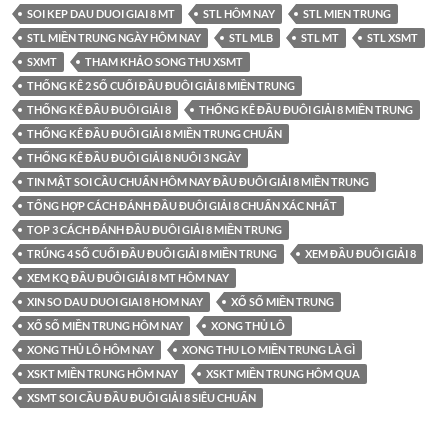
SOI KEP DAU DUOI GIAI 8 MT
STL HÔM NAY
STL MIEN TRUNG
STL MIỀN TRUNG NGÀY HÔM NAY
STL MLB
STL MT
STL XSMT
SXMT
THAM KHẢO SONG THU XSMT
THỐNG KÊ 2 SỐ CUỐI ĐẦU ĐUÔI GIẢI 8 MIỀN TRUNG
THỐNG KÊ ĐẦU ĐUÔI GIẢI 8
THỐNG KÊ ĐẦU ĐUÔI GIẢI 8 MIỀN TRUNG
THỐNG KÊ ĐẦU ĐUÔI GIẢI 8 MIỀN TRUNG CHUẨN
THỐNG KÊ ĐẦU ĐUÔI GIẢI 8 NUÔI 3 NGÀY
TIN MẬT SOI CẦU CHUẨN HÔM NAY ĐẦU ĐUÔI GIẢI 8 MIỀN TRUNG
TỔNG HỢP CÁCH ĐÁNH ĐẦU ĐUÔI GIẢI 8 CHUẨN XÁC NHẤT
TOP 3 CÁCH ĐÁNH ĐẦU ĐUÔI GIẢI 8 MIỀN TRUNG
TRÚNG 4 SỐ CUỐI ĐẦU ĐUÔI GIẢI 8 MIỀN TRUNG
XEM ĐẦU ĐUÔI GIẢI 8
XEM KQ ĐẦU ĐUÔI GIẢI 8 MT HÔM NAY
XIN SO DAU DUOI GIAI 8 HOM NAY
XỔ SỐ MIỀN TRUNG
XỔ SỐ MIỀN TRUNG HÔM NAY
XONG THỦ LÔ
XONG THỦ LÔ HÔM NAY
XONG THU LO MIỀN TRUNG LÀ GÌ
XSKT MIỀN TRUNG HÔM NAY
XSKT MIỀN TRUNG HÔM QUA
XSMT SOI CẦU ĐẦU ĐUÔI GIẢI 8 SIÊU CHUẨN