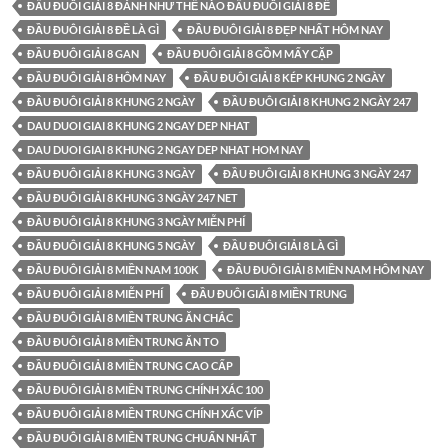
ĐẦU ĐUÔI GIẢI 8 ĐÁNH NHƯ THẾ NÀO ĐẦU ĐUÔI GIẢI 8 ĐỀ
ĐẦU ĐUÔI GIẢI 8 ĐỀ LÀ GÌ
ĐẦU ĐUÔI GIẢI 8 ĐẸP NHẤT HÔM NAY
ĐẦU ĐUÔI GIẢI 8 GAN
ĐẦU ĐUÔI GIẢI 8 GỒM MẤY CẶP
ĐẦU ĐUÔI GIẢI 8 HÔM NAY
ĐẦU ĐUÔI GIẢI 8 KÉP KHUNG 2 NGÀY
ĐẦU ĐUÔI GIẢI 8 KHUNG 2 NGÀY
ĐẦU ĐUÔI GIẢI 8 KHUNG 2 NGÀY 247
DAU DUOI GIAI 8 KHUNG 2 NGAY DEP NHAT
DAU DUOI GIAI 8 KHUNG 2 NGAY DEP NHAT HOM NAY
ĐẦU ĐUÔI GIẢI 8 KHUNG 3 NGÀY
ĐẦU ĐUÔI GIẢI 8 KHUNG 3 NGÀY 247
ĐẦU ĐUÔI GIẢI 8 KHUNG 3 NGÀY 247 NET
ĐẦU ĐUÔI GIẢI 8 KHUNG 3 NGÀY MIỄN PHÍ
ĐẦU ĐUÔI GIẢI 8 KHUNG 5 NGÀY
ĐẦU ĐUÔI GIẢI 8 LÀ GÌ
ĐẦU ĐUÔI GIẢI 8 MIỀN NAM 100K
ĐẦU ĐUÔI GIẢI 8 MIỀN NAM HÔM NAY
ĐẦU ĐUÔI GIẢI 8 MIỄN PHÍ
ĐẦU ĐUÔI GIẢI 8 MIỀN TRUNG
ĐẦU ĐUÔI GIẢI 8 MIỀN TRUNG ĂN CHẮC
ĐẦU ĐUÔI GIẢI 8 MIỀN TRUNG ĂN TO
ĐẦU ĐUÔI GIẢI 8 MIỀN TRUNG CAO CẤP
ĐẦU ĐUÔI GIẢI 8 MIỀN TRUNG CHÍNH XÁC 100
ĐẦU ĐUÔI GIẢI 8 MIỀN TRUNG CHÍNH XÁC VÍP
ĐẦU ĐUÔI GIẢI 8 MIỀN TRUNG CHUẨN NHẤT