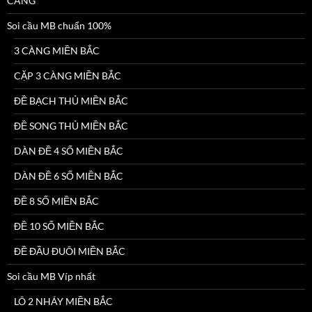
CÀNG
Soi cầu MB chuẩn 100%
3 CÀNG MIỀN BẮC
CẶP 3 CÀNG MIỀN BẮC
ĐỀ BẠCH THỦ MIỀN BẮC
ĐỀ SONG THỦ MIỀN BẮC
DÀN ĐỀ 4 SỐ MIỀN BẮC
DÀN ĐỀ 6 SỐ MIỀN BẮC
ĐỀ 8 SỐ MIỀN BẮC
ĐỀ 10 SỐ MIỀN BẮC
ĐỀ ĐẦU ĐUÔI MIỀN BẮC
Soi cầu MB Víp nhất
LÔ 2 NHÁY MIỀN BẮC