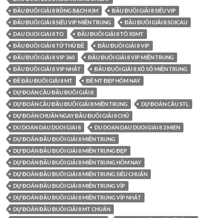
ĐẦU ĐUÔI GIẢI 8 RỒNG BẠCH KIM
ĐẦU ĐUÔI GIẢI 8 SIÊU VIP
ĐẦU ĐUÔI GIẢI 8 SIÊU VIP MIỀN TRUNG
ĐẦU ĐUÔI GIẢI 8 SOICAU
DAU DUOI GIAI 8 TO
ĐẦU ĐUÔI GIẢI 8 TÔ XSMT
ĐẦU ĐUÔI GIẢI 8 TỨ THỦ ĐỀ
ĐẦU ĐUÔI GIẢI 8 VIP
ĐẦU ĐUÔI GIẢI 8 VIP 360
ĐẦU ĐUÔI GIẢI 8 VIP MIỀN TRUNG
ĐẦU ĐUÔI GIẢI 8 VIP NHẤT
ĐẦU ĐUÔI GIẢI 8 XỔ SỐ MIỀN TRUNG
ĐỀ ĐẦU ĐUÔI GIẢI 8 MT
ĐỀ MT ĐẸP HÔM NAY
DỰ ĐOÁN CẦU ĐẦU ĐUÔI GIẢI 8
DỰ ĐOÁN CẦU ĐẦU ĐUÔI GIẢI 8 MIỀN TRUNG
DỰ ĐOÁN CẦU STL
DỰ ĐOÁN CHUẨN NGAY ĐẦU ĐUÔI GIẢI 8 CHỦ
DU DOAN DAU DUOI GIAI 8
DU DOAN DAU DUOI GIAI 8 3 MIEN
DỰ ĐOÁN ĐẦU ĐUÔI GIẢI 8 MIỀN TRUNG
DỰ ĐOÁN ĐẦU ĐUÔI GIẢI 8 MIỀN TRUNG ĐẸP
DỰ ĐOÁN ĐẦU ĐUÔI GIẢI 8 MIỀN TRUNG HÔM NAY
DỰ ĐOÁN ĐẦU ĐUÔI GIẢI 8 MIỀN TRUNG SIÊU CHUẨN
DỰ ĐOÁN ĐẦU ĐUÔI GIẢI 8 MIỀN TRUNG VÍP
DỰ ĐOÁN ĐẦU ĐUÔI GIẢI 8 MIỀN TRUNG VÍP NHẤT
DỰ ĐOÁN ĐẦU ĐUÔI GIẢI 8 MT CHUẨN