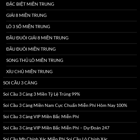
ĐẶC BIỆT MIỀN TRUNG
GIẢI 8 MIỀN TRUNG
LÔ 3 SỐ MIỀN TRUNG
ĐẦU ĐUÔI GIẢI 8 MIỀN TRUNG
ĐẦU ĐUÔI MIỀN TRUNG
SONG THỦ LÔ MIỀN TRUNG
XÍU CHỦ MIỀN TRUNG
SOI CẦU 3 CÀNG
Soi Cầu 3 Càng 3 Miền Tỷ Lệ Trúng 99%
Soi Cầu 3 Càng Miền Nam Cực Chuẩn Miễn Phí Hôm Nay 100%
Soi Cầu 3 Càng VIP Miền Bắc Miễn Phí
Soi Cầu 3 Càng VIP Miền Bắc Miễn Phí – Dự Đoán 247
Soi Cầu Mb Chính Xác Miễn Phí Soi Cầu Lô Chính Xác