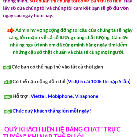
thông minh.
Số chuẩn thì chúng tôi có => Bạn thì có tiền
. Hãy
lấy số của chúng tôi và chúng tôi cam kết bạn sẽ gỡ đủ vốn
ngay sau ngày hôm nay.
Admin hy vọng cộng đồng soi cầu của chúng ta sẽ ngày
càng lớn mạnh về cả số lượng cùng chất lượng. Cám ơn
những người anh em đã cùng mình hàng ngày tìm kiếm
những cặp số thật chuẩn và chia sẻ cùng mọi người.
Các bạn có thể nạp thẻ vào tất
cả thời gian
Có thể nạp cộng dồn thẻ
(Ví dụ 5 cái 100k thì nạp 5 lần)
Hỗ trợ :
Viettel, Mobiphone, Vinaphone
Chúc quý khách thắng lớn mỗi ngày!
QUÝ KHÁCH LIÊN HỆ BẰNG CHAT “TRỰC
TUYẾN” KHI NẠP THẺ BỊ LỖI.