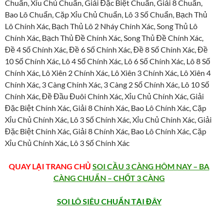
Chuẩn, Xỉu Chủ Chuẩn, Giải Đặc Biệt Chuẩn, Giải 8 Chuẩn,
Bao Lô Chuẩn, Cặp Xỉu Chủ Chuẩn, Lô 3 Số Chuẩn, Bạch Thủ
Lô Chính Xác, Bạch Thủ Lô 2 Nháy Chính Xác, Song Thủ Lô
Chính Xác, Bạch Thủ Đề Chính Xác, Song Thủ Đề Chính Xác,
Đề 4 Số Chính Xác, Đề 6 Số Chính Xác, Đề 8 Số Chính Xác, Đề
10 Số Chính Xác, Lô 4 Số Chính Xác, Lô 6 Số Chính Xác, Lô 8 Số
Chính Xác, Lô Xiên 2 Chính Xác, Lô Xiên 3 Chính Xác, Lô Xiên 4
Chính Xác, 3 Càng Chính Xác, 3 Càng 2 Số Chính Xác, Lô 10 Số
Chính Xác, Đề Đầu Đuôi Chính Xác, Xỉu Chủ Chính Xác, Giải
Đặc Biệt Chính Xác, Giải 8 Chính Xác, Bao Lô Chính Xác, Cặp
Xỉu Chủ Chính Xác, Lô 3 Số Chính Xác, Xỉu Chủ Chính Xác, Giải
Đặc Biệt Chính Xác, Giải 8 Chính Xác, Bao Lô Chính Xác, Cặp
Xỉu Chủ Chính Xác, Lô 3 Số Chính Xác
QUAY LẠI TRANG CHỦ
SOI CẦU 3 CÀNG HÔM NAY – BA
CÀNG CHUẨN – CHỐT 3 CÀNG
SOI LÔ SIÊU CHUẨN TẠI ĐÂY