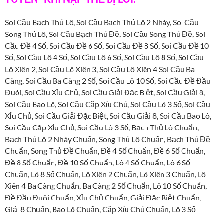
Soi Cầu Bạch Thủ Lô, Soi Cầu Bạch Thủ Lô 2 Nháy, Soi Cầu
Song Thủ Lô, Soi Cầu Bạch Thủ Đề, Soi Cầu Song Thủ Đề, Soi
Cầu Đề 4 Số, Soi Cầu Đề 6 Số, Soi Cầu Đề 8 Số, Soi Cầu Đề 10
Số, Soi Cầu Lô 4 Số, Soi Cầu Lô 6 Số, Soi Cầu Lô 8 Số, Soi Cầu
Lô Xiên 2, Soi Cầu Lô Xiên 3, Soi Cầu Lô Xiên 4 Soi Cầu Ba
Càng, Soi Cầu Ba Càng 2 Số, Soi Cầu Lô 10 Số, Soi Cầu Đề Đầu
Đuôi, Soi Cầu Xỉu Chủ, Soi Cầu Giải Đặc Biệt, Soi Cầu Giải 8,
Soi Cầu Bao Lô, Soi Cầu Cặp Xỉu Chủ, Soi Cầu Lô 3 Số, Soi Cầu
Xỉu Chủ, Soi Cầu Giải Đặc Biệt, Soi Cầu Giải 8, Soi Cầu Bao Lô,
Soi Cầu Cặp Xỉu Chủ, Soi Cầu Lô 3 Số, Bạch Thủ Lô Chuẩn,
Bạch Thủ Lô 2 Nháy Chuẩn, Song Thủ Lô Chuẩn, Bạch Thủ Đề
Chuẩn, Song Thủ Đề Chuẩn, Đề 4 Số Chuẩn, Đề 6 Số Chuẩn,
Đề 8 Số Chuẩn, Đề 10 Số Chuẩn, Lô 4 Số Chuẩn, Lô 6 Số
Chuẩn, Lô 8 Số Chuẩn, Lô Xiên 2 Chuẩn, Lô Xiên 3 Chuẩn, Lô
Xiên 4 Ba Càng Chuẩn, Ba Càng 2 Số Chuẩn, Lô 10 Số Chuẩn,
Đề Đầu Đuôi Chuẩn, Xỉu Chủ Chuẩn, Giải Đặc Biệt Chuẩn,
Giải 8 Chuẩn, Bao Lô Chuẩn, Cặp Xỉu Chủ Chuẩn, Lô 3 Số