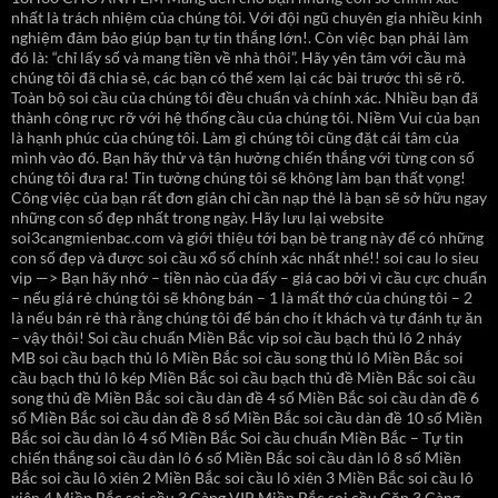
nhất là trách nhiệm của chúng tôi. Với đội ngũ chuyên gia nhiều kinh
nghiệm đảm bảo giúp bạn tự tin thắng lớn!. Còn việc bạn phải làm
đó là: “chỉ lấy số và mang tiền về nhà thôi”. Hãy yên tâm với cầu mà
chúng tôi đã chia sẻ, các bạn có thể xem lại các bài trước thì sẽ rõ.
Toàn bộ soi cầu của chúng tôi đều chuẩn và chính xác. Nhiều bạn đã
thành công rực rỡ với hệ thống cầu của chúng tôi. Niềm Vui của bạn
là hạnh phúc của chúng tôi. Làm gì chúng tôi cũng đặt cái tâm của
mình vào đó. Bạn hãy thử và tận hưởng chiến thắng với từng con số
chúng tôi đưa ra! Tin tưởng chúng tôi sẽ không làm bạn thất vọng!
Công việc của bạn rất đơn giản chỉ cần nạp thẻ là bạn sẽ sở hữu ngay
những con số đẹp nhất trong ngày. Hãy lưu lại website
soi3cangmienbac.com và giới thiệu tới bạn bè trang này để có những
con số đẹp và được soi cầu xổ số chính xác nhất nhé!! soi cau lo sieu
vip —> Bạn hãy nhớ – tiền nào của đấy – giá cao bởi vì cầu cực chuẩn
– nếu giá rẻ chúng tôi sẽ không bán – 1 là mất thớ của chúng tôi – 2
là nếu bán rẻ thà rằng chúng tôi để bán cho ít khách và tự đánh tự ăn
– vậy thôi! Soi cầu chuẩn Miền Bắc vip soi cầu bạch thủ lô 2 nháy
MB soi cầu bạch thủ lô Miền Bắc soi cầu song thủ lô Miền Bắc soi
cầu bạch thủ lô kép Miền Bắc soi cầu bạch thủ đề Miền Bắc soi cầu
song thủ đề Miền Bắc soi cầu dàn đề 4 số Miền Bắc soi cầu dàn đề 6
số Miền Bắc soi cầu dàn đề 8 số Miền Bắc soi cầu dàn đề 10 số Miền
Bắc soi cầu dàn lô 4 số Miền Bắc Soi cầu chuẩn Miền Bắc – Tự tin
chiến thắng soi cầu dàn lô 6 số Miền Bắc soi cầu dàn lô 8 số Miền
Bắc soi cầu lô xiên 2 Miền Bắc soi cầu lô xiên 3 Miền Bắc soi cầu lô
xiên 4 Miền Bắc soi cầu 3 Càng VIP Miền Bắc soi cầu Cặp 3 Càng