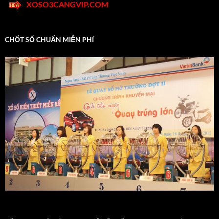
XOSO3CANGVIP.COM
CHỐT SỐ CHUẨN MIỄN PHÍ