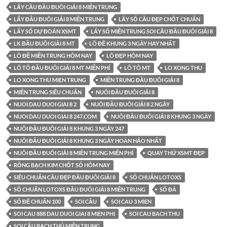
LẤY CẦU ĐẦU ĐUÔI GIẢI 8 MIỀN TRUNG
LẤY ĐẦU ĐUÔI GIẢI 8 MIỀN TRUNG
LẤY SỐ CẦU ĐẸP CHỐT CHUẨN
LẤY SỐ DỰ ĐOÁN XSMT
LẤY SỐ MIỀN TRUNG SOI CẦU ĐẦU ĐUÔI GIẢI 8
LK ĐẦU ĐUÔI GIẢI 8 MT
LÔ ĐỀ KHUNG 3 NGÀY HAY NHẤT
LÔ ĐỀ MIỀN TRUNG HÔM NAY
LÔ ĐẸP HÔM NAY
LÔ TÔ ĐẦU ĐUÔI GIẢI 8 MT MIỄN PHÍ
LÔ TÔ MT
LO XONG THU
LO XONG THU MIEN TRUNG
MIỀN TRUNG ĐẦU ĐUÔI GIẢI 8
MIỀN TRUNG SIÊU CHUẨN
NUÔI ĐẦU ĐUÔI GIẢI 8
NUOI DAU DUOI GIAI 8 2
NUÔI ĐẦU ĐUÔI GIẢI 8 2 NGÀY
NUOI DAU DUOI GIAI 8 247.COM
NUÔI ĐẦU ĐUÔI GIẢI 8 KHUNG 3 NGÀY
NUÔI ĐẦU ĐUÔI GIẢI 8 KHUNG 3 NGÀY 247
NUÔI ĐẦU ĐUÔI GIẢI 8 KHUNG 3 NGÀY HOÀN HẢO NHẤT
NUÔI ĐẦU ĐUÔI GIẢI 8 MIỀN TRUNG MIỄN PHÍ
QUAY THỬ XSMT ĐẸP
RỒNG BẠCH KIM CHỐT SỐ HÔM NAY
SIÊU CHUẨN CẦU ĐẸP ĐẦU ĐUÔI GIẢI 8
SỐ CHUẨN LOTOXS
SỐ CHUẨN LOTOXS ĐẦU ĐUÔI GIẢI 8 MIỀN TRUNG
SỐ ĐÁ
SỐ ĐỀ CHUẨN 100
SOI CẦU
SOI CAU 3 MIEN
SOI CAU 888 DAU DUOI GIAI 8 MIEN PHI
SOI CAU BACH THU
SOI CẦU BẠCH THỦ MIỀN TRUNG