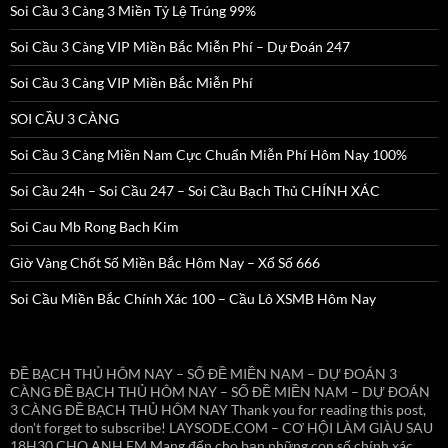
Soi Cầu 3 Càng 3 Miền Tỷ Lệ Trúng 99%
Soi Cầu 3 Càng VIP Miền Bắc Miễn Phí – Dự Đoán 247
Soi Cầu 3 Càng VIP Miền Bắc Miễn Phí
SOI CẦU 3 CÀNG
Soi Cầu 3 Càng Miền Nam Cực Chuẩn Miễn Phí Hôm Nay 100%
Soi Cầu 24h – Soi Cầu 247 – Soi Cầu Bạch Thủ CHÍNH XÁC
Soi Cau Mb Rong Bach Kim
Giờ Vàng Chốt Số Miền Bắc Hôm Nay – Xổ Số 666
Soi Cầu Miền Bắc Chính Xác 100 – Cầu Lô XSMB Hôm Nay
ĐỀ BẠCH THỦ HÔM NAY – SỐ ĐỀ MIỀN NAM – DỰ ĐOÁN 3
CÀNG ĐỀ BẠCH THỦ HÔM NAY – SỐ ĐỀ MIỀN NAM – DỰ ĐOÁN
3 CÀNG ĐỀ BẠCH THỦ HÔM NAY Thank you for reading this post,
don't forget to subscribe! LAYSODE.COM – CƠ HỘI LÀM GIÀU SAU
18H30 CHO ANH EM Mang đến cho bạn những con số chính xác