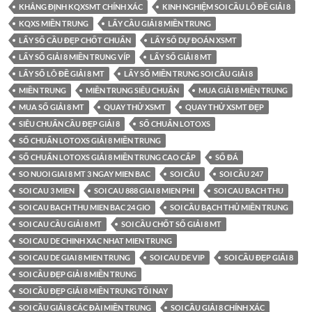
KHẲNG ĐỊNH KQXSMT CHÍNH XÁC
KINH NGHIỆM SOI CẦU LÔ ĐỀ GIẢI 8
KQXS MIỀN TRUNG
LẤY CẦU GIẢI 8 MIỀN TRUNG
LẤY SỐ CẦU ĐẸP CHỐT CHUẨN
LẤY SỐ DỰ ĐOÁN XSMT
LẤY SỐ GIẢI 8 MIỀN TRUNG VÍP
LẤY SỐ GIẢI 8 MT
LẤY SỐ LÔ ĐỀ GIẢI 8 MT
LẤY SỐ MIỀN TRUNG SOI CẦU GIẢI 8
MIỀN TRUNG
MIỀN TRUNG SIÊU CHUẨN
MUA GIẢI 8 MIỀN TRUNG
MUA SỐ GIẢI 8 MT
QUAY THỬ XSMT
QUAY THỬ XSMT ĐẸP
SIÊU CHUẨN CẦU ĐẸP GIẢI 8
SỐ CHUẨN LOTOXS
SỐ CHUẨN LOTOXS GIẢI 8 MIỀN TRUNG
SỐ CHUẨN LOTOXS GIẢI 8 MIỀN TRUNG CAO CẤP
SỐ ĐÁ
SO NUOI GIAI 8 MT 3 NGAY MIEN BAC
SOI CẦU
SOI CẦU 247
SOI CAU 3 MIEN
SOI CAU 888 GIAI 8 MIEN PHI
SOI CAU BACH THU
SOI CAU BACH THU MIEN BAC 24 GIO
SOI CẦU BẠCH THỦ MIỀN TRUNG
SOI CAU CẦU GIẢI 8 MT
SOI CẦU CHỐT SỐ GIẢI 8 MT
SOI CAU DE CHINH XAC NHAT MIEN TRUNG
SOI CAU DE GIAI 8 MIEN TRUNG
SOI CAU DE VIP
SOI CẦU ĐẸP GIẢI 8
SOI CẦU ĐẸP GIẢI 8 MIỀN TRUNG
SOI CẦU ĐẸP GIẢI 8 MIỀN TRUNG TỐI NAY
SOI CẦU GIẢI 8 CÁC ĐÀI MIỀN TRUNG
SOI CẦU GIẢI 8 CHÍNH XÁC