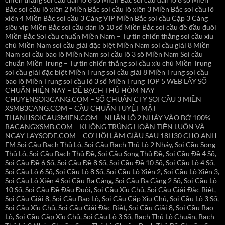
Bắc soi cầu lô xiên 2 Miền Bắc soi cầu lô xiên 3 Miền Bắc soi cầu lô
xiên 4 Miền Bắc soi cầu 3 Càng VIP Miền Bắc soi cầu Cặp 3 Càng
siêu vip Miền Bắc soi cầu dàn lô 10 số Miền Bắc soi cầu đề đầu đuôi
Miền Bắc Soi cầu chuẩn Miền Nam – Tự tin chiến thắng soi cầu xỉu
chủ Miền Nam soi cầu giải đặc biệt Miền Nam soi cầu giải 8 Miền
Nam soi cầu bao lô Miền Nam soi cầu lô 3 sô Miền Nam Soi cầu
chuẩn Miền Trung – Tự tin chiến thắng soi cầu xỉu chủ Miền Trung
soi cầu giải đặc biệt Miền Trung soi cầu giải 8 Miền Trung soi cầu
bao lô Miền Trung soi cầu lô 3 số Miền Trung TOP 5 WEB LẤY SỐ
CHUẨN HIỆN NAY – ĐỀ BẠCH THỦ HÔM NAY
CHUYENSOI3CANG.COM – SỐ CHUẨN CTY SOI CẦU 3 MIỀN
XSMB3CANG.COM – CẦU CHUẨN TUYỆT MẬT
THANHSOICAU3MIEN.COM – NHẬN LÔ 2 NHÁY VÀO BỜ 100%
BACANGXSMB.COM – KHÔNG TRÚNG HOÀN TIỀN LUÔN VÀ
NGAY LAYSODE.COM – CƠ HỘI LÀM GIÀU SAU 18H30 CHO ANH
EM Soi Cầu Bạch Thủ Lô, Soi Cầu Bạch Thủ Lô 2 Nháy, Soi Cầu Song
Thủ Lô, Soi Cầu Bạch Thủ Đề, Soi Cầu Song Thủ Đề, Soi Cầu Đề 4 Số,
Soi Cầu Đề 6 Số, Soi Cầu Đề 8 Số, Soi Cầu Đề 10 Số, Soi Cầu Lô 4 Số,
Soi Cầu Lô 6 Số, Soi Cầu Lô 8 Số, Soi Cầu Lô Xiên 2, Soi Cầu Lô Xiên 3,
Soi Cầu Lô Xiên 4 Soi Cầu Ba Càng, Soi Cầu Ba Càng 2 Số, Soi Cầu Lô
10 Số, Soi Cầu Đề Đầu Đuôi, Soi Cầu Xỉu Chủ, Soi Cầu Giải Đặc Biệt,
Soi Cầu Giải 8, Soi Cầu Bao Lô, Soi Cầu Cặp Xỉu Chủ, Soi Cầu Lô 3 Số,
Soi Cầu Xỉu Chủ, Soi Cầu Giải Đặc Biệt, Soi Cầu Giải 8, Soi Cầu Bao
Lô, Soi Cầu Cặp Xỉu Chủ, Soi Cầu Lô 3 Số, Bạch Thủ Lô Chuẩn, Bạch