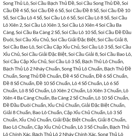
Song Thủ Lô, Soi Cầu Bạch Thủ Đề, Soi Cầu Song Thủ Đề, Soi
Cầu Đề 4 Số, Soi Cầu Đề 6 Số, Soi Cầu Đề 8 Số, Soi Cầu Đề 10
Số, Soi Cầu Lô 4 Số, Soi Cầu Lô 6 Số, Soi Cầu Lô 8 Số, Soi Cầu
Lô Xiên 2, Soi Cầu Lô Xiên 3, Soi Cầu Lô Xiên 4 Soi Cầu Ba
Càng, Soi Cầu Ba Càng 2 Số, Soi Cầu Lô 10 Số, Soi Cầu Đề Đầu
Đuôi, Soi Cầu Xỉu Chủ, Soi Cầu Giải Đặc Biệt, Soi Cầu Giải 8,
Soi Cầu Bao Lô, Soi Cầu Cặp Xỉu Chủ, Soi Cầu Lô 3 Số, Soi Cầu
Xỉu Chủ, Soi Cầu Giải Đặc Biệt, Soi Cầu Giải 8, Soi Cầu Bao Lô,
Soi Cầu Cặp Xỉu Chủ, Soi Cầu Lô 3 Số, Bạch Thủ Lô Chuẩn,
Bạch Thủ Lô 2 Nháy Chuẩn, Song Thủ Lô Chuẩn, Bạch Thủ Đề
Chuẩn, Song Thủ Đề Chuẩn, Đề 4 Số Chuẩn, Đề 6 Số Chuẩn,
Đề 8 Số Chuẩn, Đề 10 Số Chuẩn, Lô 4 Số Chuẩn, Lô 6 Số
Chuẩn, Lô 8 Số Chuẩn, Lô Xiên 2 Chuẩn, Lô Xiên 3 Chuẩn, Lô
Xiên 4 Ba Càng Chuẩn, Ba Càng 2 Số Chuẩn, Lô 10 Số Chuẩn,
Đề Đầu Đuôi Chuẩn, Xỉu Chủ Chuẩn, Giải Đặc Biệt Chuẩn,
Giải 8 Chuẩn, Bao Lô Chuẩn, Cặp Xỉu Chủ Chuẩn, Lô 3 Số
Chuẩn, Xỉu Chủ Chuẩn, Giải Đặc Biệt Chuẩn, Giải 8 Chuẩn,
Bao Lô Chuẩn, Cặp Xỉu Chủ Chuẩn, Lô 3 Số Chuẩn, Bạch Thủ
Lô Chính Xác, Bạch Thủ Lô 2 Nháy Chính Xác, Song Thủ Lô