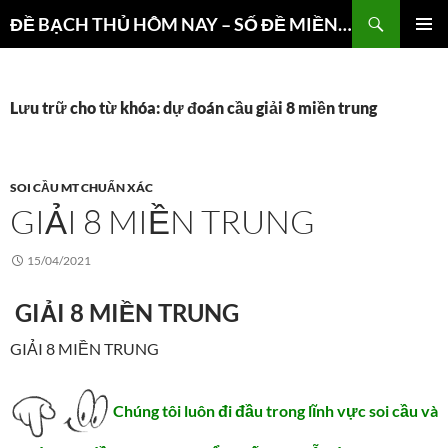
Chuyển
Tìm
ĐỀ BẠCH THỦ HÔM NAY – SỐ ĐỀ MIỀN NAM – DỰ ĐOÁN 3 CÀNG
đến
kiếm
TRÌNH
nội
ĐƠN CƠ
dung
SỞ
Lưu trữ cho từ khóa: dự đoán cầu giải 8 miền trung
SOI CẦU MT CHUẨN XÁC
GIẢI 8 MIỀN TRUNG
15/04/2021
GIẢI 8 MIỀN TRUNG
GIẢI 8 MIỀN TRUNG
Chúng tôi luôn đi đầu trong lĩnh vực soi cầu và