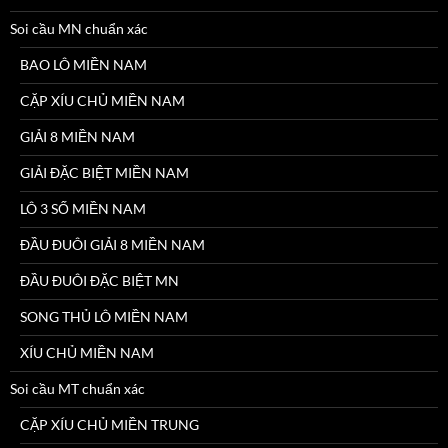
Soi cầu MN chuẩn xác
BAO LÔ MIỀN NAM
CẶP XÍU CHỦ MIỀN NAM
GIẢI 8 MIỀN NAM
GIẢI ĐẶC BIỆT MIỀN NAM
LÔ 3 SỐ MIỀN NAM
ĐẦU ĐUÔI GIẢI 8 MIỀN NAM
ĐẦU ĐUÔI ĐẶC BIỆT MN
SONG THỦ LÔ MIỀN NAM
XÍU CHỦ MIỀN NAM
Soi cầu MT chuẩn xác
CẶP XÍU CHỦ MIỀN TRUNG