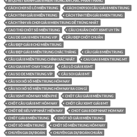
BÍ QUYẾT ĐÁNH GIẢI 8 MIEN TRUNG ĂN CHẮC PHẦN THẮNG
CÁCH CHƠI SỐ LÔ MIỀN TRUNG
CÁCH CHƠI SOI CẦU GIẢI 8 MIEN TRUNG
CÁCH TÍNH GIẢI 8 MIỀN TRUNG
CÁCH TÍNH TIỀN GIẢI 8 MIEN TRUNG
CÁCH TÍNH VÀ CHƠI GIẢI 8 MIEN TRUNG DỄ TRÚNG NHẤT
CAO THỦ CHỐT SỐ MIỀN TRUNG
CẦU CHUẨN CHỐT XSMT UY TÍN
CAU DE GIAI 8 MIEN TRUNG VIP
CẦU ĐẸP CHỐT CHUẨN
CẦU ĐẸP GIẢI 8 CHỦ MIỀN TRUNG
CẦU ĐẸP GIẢI 8 MIỀN TRUNG CHẮC THẮNG
CẦU GIẢI 8 MIỀN TRUNG
CẦU GIẢI 8 MIỀN TRUNG CHÍNH XÁC NHẤT
CAU GIAI 8 MIEN TRUNG MT
CAU GIAI 8 MT CHAY 5 NGAY
CẦU LÔ GIẢI 8 XSMT
CAU SO DE MIEN TRUNG VÍP
CẦU SOI GIẢI 8 MT
CẦU SOI XỔ SỐ MIỀN TRUNG HÔM NAY
CẦU SOI XỔ SỐ MIỀN TRUNG HÔM NAY RA CON GÌ
CẦU XSMT HÔM NAY MIỄN PHÍ
CHỐT CẦU GIẢI 8 MIỀN TRUNG
CHỐT CẦU GIẢI 8 MT HÔM NAY
CHỐT CẦU XSMT GIẢI 8 MT
CHỐT ĐỀ SIÊU VIP NHẤT HIỆN NAY
CHOT GIAI 8 DEP NHAT HOM NAY
CHỐT GIẢI 8 MIỀN TRUNG
CHỐT SỐ GIẢI 8 MIỀN TRUNG
CHỐT SỐ MIỀN TRUNG
CHỐT SỐ MIỀN TRUNG HÔM NAY
CHUYÊN GIA DỰ ĐOÁN
CHUYÊN GIA DỰ ĐOÁN CHUẨN