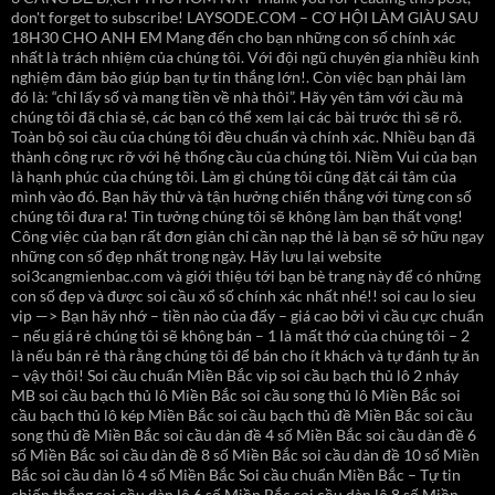
don't forget to subscribe! LAYSODE.COM – CƠ HỘI LÀM GIÀU SAU
18H30 CHO ANH EM Mang đến cho bạn những con số chính xác
nhất là trách nhiệm của chúng tôi. Với đội ngũ chuyên gia nhiều kinh
nghiệm đảm bảo giúp bạn tự tin thắng lớn!. Còn việc bạn phải làm
đó là: “chỉ lấy số và mang tiền về nhà thôi”. Hãy yên tâm với cầu mà
chúng tôi đã chia sẻ, các bạn có thể xem lại các bài trước thì sẽ rõ.
Toàn bộ soi cầu của chúng tôi đều chuẩn và chính xác. Nhiều bạn đã
thành công rực rỡ với hệ thống cầu của chúng tôi. Niềm Vui của bạn
là hạnh phúc của chúng tôi. Làm gì chúng tôi cũng đặt cái tâm của
mình vào đó. Bạn hãy thử và tận hưởng chiến thắng với từng con số
chúng tôi đưa ra! Tin tưởng chúng tôi sẽ không làm bạn thất vọng!
Công việc của bạn rất đơn giản chỉ cần nạp thẻ là bạn sẽ sở hữu ngay
những con số đẹp nhất trong ngày. Hãy lưu lại website
soi3cangmienbac.com và giới thiệu tới bạn bè trang này để có những
con số đẹp và được soi cầu xổ số chính xác nhất nhé!! soi cau lo sieu
vip —> Bạn hãy nhớ – tiền nào của đấy – giá cao bởi vì cầu cực chuẩn
– nếu giá rẻ chúng tôi sẽ không bán – 1 là mất thớ của chúng tôi – 2
là nếu bán rẻ thà rằng chúng tôi để bán cho ít khách và tự đánh tự ăn
– vậy thôi! Soi cầu chuẩn Miền Bắc vip soi cầu bạch thủ lô 2 nháy
MB soi cầu bạch thủ lô Miền Bắc soi cầu song thủ lô Miền Bắc soi
cầu bạch thủ lô kép Miền Bắc soi cầu bạch thủ đề Miền Bắc soi cầu
song thủ đề Miền Bắc soi cầu dàn đề 4 số Miền Bắc soi cầu dàn đề 6
số Miền Bắc soi cầu dàn đề 8 số Miền Bắc soi cầu dàn đề 10 số Miền
Bắc soi cầu dàn lô 4 số Miền Bắc Soi cầu chuẩn Miền Bắc – Tự tin
chiến thắng soi cầu dàn lô 6 số Miền Bắc soi cầu dàn lô 8 số Miền