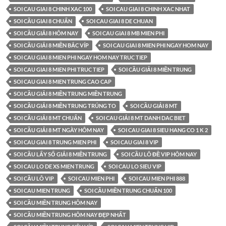
SOI CAU GIAI 8 CHINH XAC 100
SOI CAU GIAI 8 CHINH XAC NHAT
SOI CẦU GIAI 8 CHUẨN
SOI CAU GIAI 8 DE CHUAN
SOI CẦU GIẢI 8 HÔM NAY
SOI CAU GIAI 8 MB MIEN PHI
SOI CẦU GIẢI 8 MIỀN BẮC VÍP
SOI CAU GIAI 8 MIEN PHI NGAY HOM NAY
SOI CAU GIAI 8 MIEN PHI NGAY HOM NAY TRUC TIEP
SOI CAU GIAI 8 MIEN PHI TRUC TIEP
SOI CẦU GIẢI 8 MIỀN TRUNG
SOI CAU GIAI 8 MIEN TRUNG CAO CAP
SOI CẦU GIẢI 8 MIỀN TRUNG MIỀN TRUNG
SOI CẦU GIẢI 8 MIỀN TRUNG TRÚNG TO
SOI CẦU GIẢI 8 MT
SOI CẦU GIẢI 8 MT CHUẨN
SOI CAU GIẢI 8 MT DANH DAC BIET
SOI CẦU GIẢI 8 MT NGÀY HÔM NAY
SOI CAU GIAI 8 SIEU HANG CO 1 K 2
SOI CAU GIAI 8 TRUNG MIEN PHI
SOI CAU GIAI 8 VIP
SOI CẦU LẤY SỐ GIẢI 8 MIỀN TRUNG
SOI CẦU LÔ ĐỀ VIP HÔM NAY
SOI CAU LO DE XS MIEN TRUNG
SOI CAU LO SIEU VIP
SOI CẦU LÔ VIP
SOI CAU MIEN PHI
SOI CAU MIEN PHI 888
SOI CAU MIEN TRUNG
SOI CẦU MIỀN TRUNG CHUẨN 100
SOI CẦU MIỀN TRUNG HÔM NAY
SOI CẦU MIỀN TRUNG HÔM NAY ĐẸP NHẤT