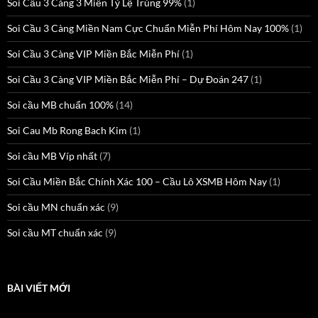
Soi Cầu 3 Càng 3 Miền Tỷ Lệ Trúng 99%
(1)
Soi Cầu 3 Càng Miền Nam Cực Chuẩn Miễn Phí Hôm Nay 100%
(1)
Soi Cầu 3 Càng VIP Miền Bắc Miễn Phí
(1)
Soi Cầu 3 Càng VIP Miền Bắc Miễn Phí – Dự Đoán 247
(1)
Soi cầu MB chuẩn 100%
(14)
Soi Cau Mb Rong Bach Kim
(1)
Soi cầu MB Víp nhất
(7)
Soi Cầu Miền Bắc Chính Xác 100 – Cầu Lô XSMB Hôm Nay
(1)
Soi cầu MN chuẩn xác
(9)
Soi cầu MT chuẩn xác
(9)
BÀI VIẾT MỚI