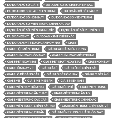
DỰ ĐOÁN XỔ SỐ GIẢI 8
DU DOAN XO SO GIAI 8 CHINH XAC
DU DOAN XO SO GIAI 8 MIEN TRUNG
DỰ ĐOÁN XỔ SỐ GIẢI 8 MT
DỰ ĐOÁN XỔ SỐ HÔM NAY
DU DOAN XO SO MIEN TRUNG
DỰ ĐOÁN XỔ SỐ MIỀN TRUNG CHÍNH XÁC 100
DỰ ĐOÁN XỔ SỐ MIỀN TRUNG VÍP
DỰ ĐOÁN XỔ SỐ MT MIỄN PHÍ
DU DOAN XSMT
DỰ ĐOÁN XSMT CHÍNH XÁC
DỰ ĐOÁN XSMT SIÊU CHUẨN HÔM NAY
GIẢI 8
GIẢI 8 BIỆT MIỀN TRUNG
GIẢI 8 CÁC ĐÀI MIỀN TRUNG
GIẢI 8 CHÍNH XÁC HÔM NAY
GIẢI 8 CHÍNH XÁC MIỀN TRUNG
GIẢI 8 ĐẸP NGÀY MAI
GIẢI 8 ĐẸP NHẤT NGÀY MAI
GIẢI 8 HÔM NAY
GIẢI 8 HÔM NAY VÍP
GIẢI 8 LÀ GÌ
GIẢI 8 LÔ ĐỀ CHÍNH XÁC
GIẢI 8 LÔ ĐỀ ĐẲNG CẤP
GIẢI 8 LÔ ĐỀ HÔM NAY
GIẢI 8 LÔ ĐỀ LÀ GÌ
GIAI 8 MB
GIAI 8 MB MIEN PHI
GIẢI 8 MIỀN NAM
GIẢI 8 MIỀN NAM HÔM NAY
GIẢI 8 MIỄN PHÍ
GIAI 8 MIEN TRUNG
GIẢI 8 MIỀN TRUNG ĂN CHẮC
GIẢI 8 MIỀN TRUNG ĂN TO
GIẢI 8 MIỀN TRUNG CAO CẤP
GIẢI 8 MIỀN TRUNG CHÍNH XÁC
GIẢI 8 MIỀN TRUNG CHÍNH XÁC 100
GIẢI 8 MIỀN TRUNG CHÍNH XÁC VÍP
GIẢI 8 MIỀN TRUNG CHUẨN
GIẢI 8 MIỀN TRUNG CHUẨN HÔM NAY