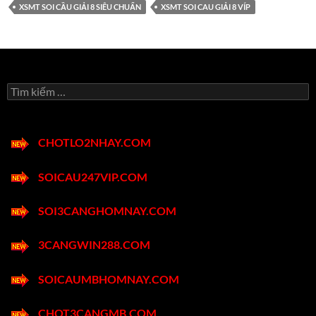
XSMT SOI CẦU GIẢI 8 SIÊU CHUẨN
XSMT SOI CAU GIẢI 8 VÍP
Tìm
kiếm
cho:
CHOTLO2NHAY.COM
SOICAU247VIP.COM
SOI3CANGHOMNAY.COM
3CANGWIN288.COM
SOICAUMBHOMNAY.COM
CHOT3CANGMB.COM