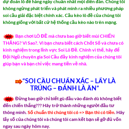
dự đoán lô đề hàng ngày chuẩn nhất mọi diễn đàn. Chúng tôi
không ngừng phát triển và phát minh ra nhiều phương pháp
soi cầu giải đặc biệt chính xác. Cầu kèo lô đề của chúng tôi
không giống với bất cứ hệ thống cầu kèo nào trên mạng.
Bạn chơi LÔ ĐỀ mà chưa bao giờ biết mùi CHIẾN
THẮNG? Vì Sao?. Vì bạn chưa biết cách Chốt Số và chưa có
kinh nghiệm trong lĩnh vực Soi Lô Đề. Chính vì thế, hãy để
Đội Ngũ chuyên gia Soi Cầu đầy kinh nghiệm của chúng tôi
giúp bạn và bạn chỉ việc mang tiền về nhà.
“SOI CẦU CHUẨN XÁC – LẤY LÀ
TRÚNG – ĐÁNH LÀ ĂN”
Đừng bao giờ chỉ biết gù đầu vào đánh dù không biết
đến chiến thắng??? Hãy trở thành những người đầu tư
thông minh.
Số chuẩn thì chúng tôi có => Bạn thì có tiền
. Hãy
lấy số của chúng tôi và chúng tôi cam kết bạn sẽ gỡ đủ vốn
ngay sau ngày hôm nay.